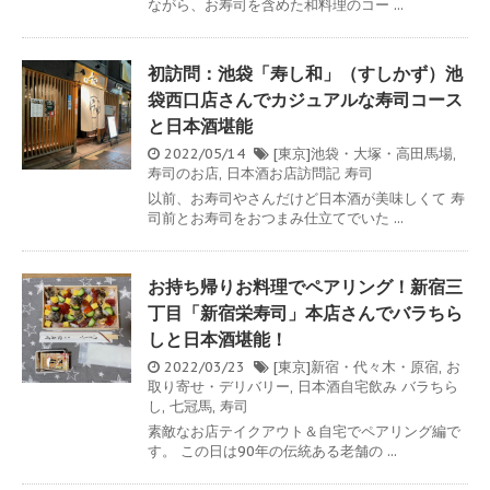
ながら、お寿司を含めた和料理のコー ...
初訪問：池袋「寿し和」（すしかず）池
袋西口店さんでカジュアルな寿司コース
と日本酒堪能
2022/05/14
[東京]池袋・大塚・高田馬場
,
寿司のお店
,
日本酒お店訪問記
寿司
以前、お寿司やさんだけど日本酒が美味しくて 寿
司前とお寿司をおつまみ仕立てでいた ...
お持ち帰りお料理でペアリング！新宿三
丁目「新宿栄寿司」本店さんでバラちら
しと日本酒堪能！
2022/03/23
[東京]新宿・代々木・原宿
,
お
取り寄せ・デリバリー
,
日本酒自宅飲み
バラちら
し
,
七冠馬
,
寿司
素敵なお店テイクアウト＆自宅でペアリング編で
す。 この日は90年の伝統ある老舗の ...