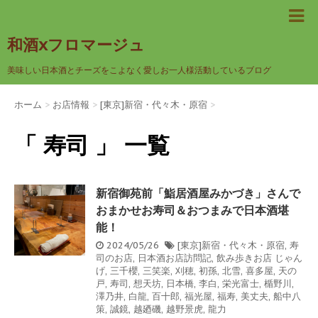
和酒xフロマージュ
美味しい日本酒とチーズをこよなく愛しお一人様活動しているブログ
ホーム
>
お店情報
>
[東京]新宿・代々木・原宿
>
「 寿司 」 一覧
新宿御苑前「鮨居酒屋みかづき」さんで
おまかせお寿司＆おつまみで日本酒堪
能！
2024/05/26
[東京]新宿・代々木・原宿
,
寿
司のお店
,
日本酒お店訪問記
,
飲み歩きお店
じゃん
げ
,
三千櫻
,
三笑楽
,
刈穂
,
初孫
,
北雪
,
喜多屋
,
天の
戸
,
寿司
,
想天坊
,
日本橋
,
李白
,
栄光富士
,
楯野川
,
澤乃井
,
白龍
,
百十郎
,
福光屋
,
福寿
,
美丈夫
,
船中八
策
,
誠鏡
,
越廼磯
,
越野景虎
,
龍力