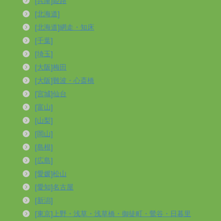
[兵庫]姫路
[北海道]
[北海道]網走・知床
[千葉]
[埼玉]
[大阪]梅田
[大阪]難波・心斎橋
[宮城]仙台
[富山]
[山梨]
[岡山]
[島根]
[広島]
[愛媛]松山
[愛知]名古屋
[新潟]
[東京]上野・浅草・浅草橋・御徒町・鶯谷・日暮里