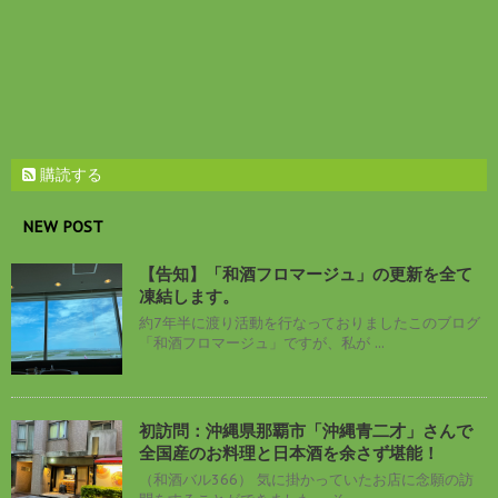
購読する
NEW POST
【告知】「和酒フロマージュ」の更新を全て
凍結します。
約7年半に渡り活動を行なっておりましたこのブログ
「和酒フロマージュ」ですが、私が ...
初訪問：沖縄県那覇市「沖縄青二才」さんで
全国産のお料理と日本酒を余さず堪能！
（和酒バル366） 気に掛かっていたお店に念願の訪