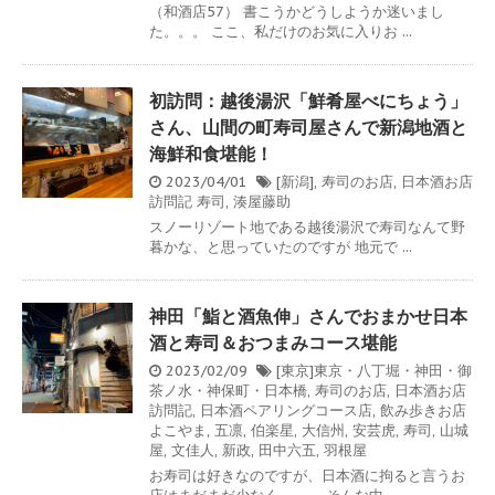
（和酒店57） 書こうかどうしようか迷いまし
た。。。 ここ、私だけのお気に入りお ...
初訪問：越後湯沢「鮮肴屋べにちょう」
さん、山間の町寿司屋さんで新潟地酒と
海鮮和食堪能！
2023/04/01
[新潟]
,
寿司のお店
,
日本酒お店
訪問記
寿司
,
湊屋藤助
スノーリゾート地である越後湯沢で寿司なんて野
暮かな、と思っていたのですが 地元で ...
神田「鮨と酒魚伸」さんでおまかせ日本
酒と寿司＆おつまみコース堪能
2023/02/09
[東京]東京・八丁堀・神田・御
茶ノ水・神保町・日本橋
,
寿司のお店
,
日本酒お店
訪問記
,
日本酒ペアリングコース店
,
飲み歩きお店
よこやま
,
五凛
,
伯楽星
,
大信州
,
安芸虎
,
寿司
,
山城
屋
,
文佳人
,
新政
,
田中六五
,
羽根屋
お寿司は好きなのですが、日本酒に拘ると言うお