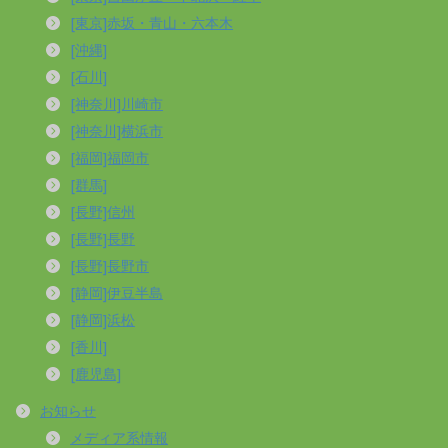
[東京]赤坂・青山・六本木
[沖縄]
[石川]
[神奈川]川崎市
[神奈川]横浜市
[福岡]福岡市
[群馬]
[長野]信州
[長野]長野
[長野]長野市
[静岡]伊豆半島
[静岡]浜松
[香川]
[鹿児島]
お知らせ
メディア系情報