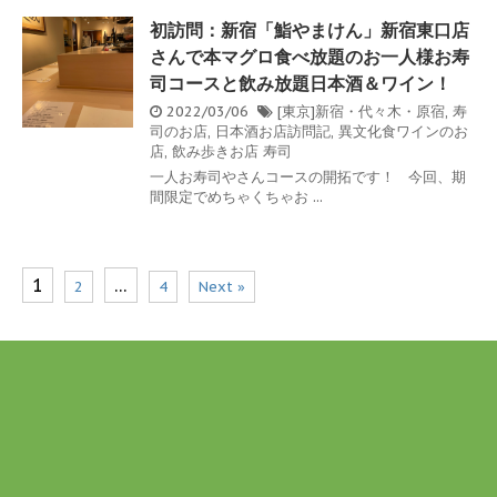
初訪問：新宿「鮨やまけん」新宿東口店
さんで本マグロ食べ放題のお一人様お寿
司コースと飲み放題日本酒＆ワイン！
2022/03/06
[東京]新宿・代々木・原宿
,
寿
司のお店
,
日本酒お店訪問記
,
異文化食ワインのお
店
,
飲み歩きお店
寿司
一人お寿司やさんコースの開拓です！ 今回、期
間限定でめちゃくちゃお ...
1
…
2
4
Next »