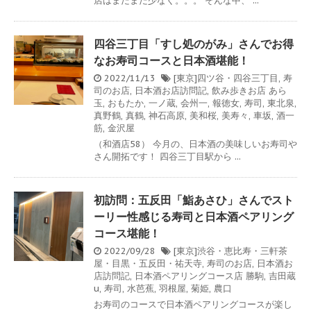
店はまだまだ少なく。。。 そんな中、 ...
四谷三丁目「すし処のがみ」さんでお得
なお寿司コースと日本酒堪能！
2022/11/13
[東京]四ツ谷・四谷三丁目
,
寿
司のお店
,
日本酒お店訪問記
,
飲み歩きお店
あら
玉
,
おもたか
,
一ノ蔵
,
会州一
,
報徳女
,
寿司
,
東北泉
,
真野鶴
,
真鶴
,
神石高原
,
美和桜
,
美寿々
,
車坂
,
酒一
筋
,
金沢屋
（和酒店58） 今月の、日本酒の美味しいお寿司や
さん開拓です！ 四谷三丁目駅から ...
初訪問：五反田「鮨あさひ」さんでスト
ーリー性感じる寿司と日本酒ペアリング
コース堪能！
2022/09/28
[東京]渋谷・恵比寿・三軒茶
屋・目黒・五反田・祐天寺
,
寿司のお店
,
日本酒お
店訪問記
,
日本酒ペアリングコース店
勝駒
,
吉田蔵
u
,
寿司
,
水芭蕉
,
羽根屋
,
菊姫
,
農口
お寿司のコースで日本酒ペアリングコースが楽し