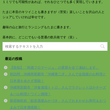
１ミリでも可能性があれば、それをひとつでも多く実現していきます。
たまに本音のキツイことも書きますが（苦笑）楽しいことを沢山の人と
シェアしていければ幸せです。
趣味の山と旅行とランニングもたまに書きます。
基本的に、どこにでもいる普通の飲兵衛です（笑）。
最近の投稿
【告知】「和酒フロマージュ」の更新を全て凍結します。
初訪問：沖縄県那覇市「沖縄青二才」さんで全国産のお料理と
日本酒を余さず堪能！
沖縄県那覇市「洋食酒場トトロ」さんでラクレットほかチーズ
＆バル料理とワイン満喫！
新宿御苑前「鮨居酒屋みかづき」さんでおまかせお寿司＆おつ
まみで日本酒堪能！