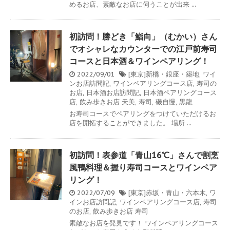
めるお店、素敵なお店に伺うことが出来 ...
初訪問！勝どき「鮨向」（むかい）さん
でオシャレなカウンターでの江戸前寿司
コースと日本酒＆ワインペアリング！
2022/09/01
[東京]新橋・銀座・築地
,
ワイ
ンお店訪問記
,
ワインペアリングコース店
,
寿司の
お店
,
日本酒お店訪問記
,
日本酒ペアリングコース
店
,
飲み歩きお店
天美
,
寿司
,
磯自慢
,
黒龍
お寿司コースでペアリングをつけていただけるお
店を開拓することができました。 場所 ...
初訪問！表参道「青山16℃」さんで割烹
風鴨料理＆握り寿司コースとワインペア
リング！
2022/07/09
[東京]赤坂・青山・六本木
,
ワ
インお店訪問記
,
ワインペアリングコース店
,
寿司
のお店
,
飲み歩きお店
寿司
素敵なお店を発見です！ ワインペアリングコース