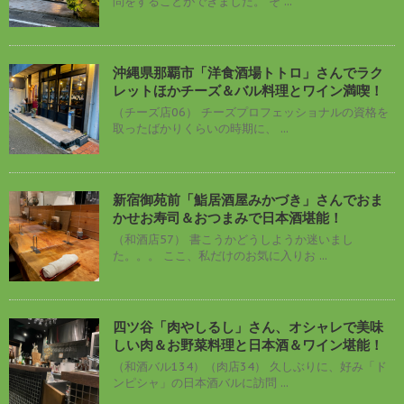
問をすることができました。 そ ...
沖縄県那覇市「洋食酒場トトロ」さんでラク
レットほかチーズ＆バル料理とワイン満喫！
（チーズ店06） チーズプロフェッショナルの資格を
取ったばかりくらいの時期に、 ...
新宿御苑前「鮨居酒屋みかづき」さんでおま
かせお寿司＆おつまみで日本酒堪能！
（和酒店57） 書こうかどうしようか迷いまし
た。。。 ここ、私だけのお気に入りお ...
四ツ谷「肉やしるし」さん、オシャレで美味
しい肉＆お野菜料理と日本酒＆ワイン堪能！
（和酒バル134）（肉店34） 久しぶりに、好み「ド
ンピシャ」の日本酒バルに訪問 ...