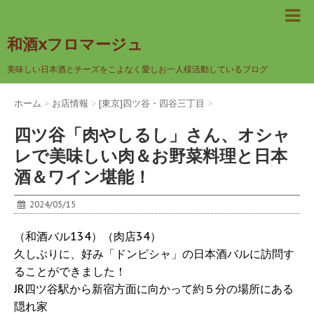
和酒xフロマージュ
美味しい日本酒とチーズをこよなく愛しお一人様活動しているブログ
ホーム
>
お店情報
>
[東京]四ツ谷・四谷三丁目
>
四ツ谷「肉やしるし」さん、オシャ
レで美味しい肉＆お野菜料理と日本
酒＆ワイン堪能！
2024/05/15
（和酒バル134）（肉店34）
久しぶりに、好み「ドンピシャ」の日本酒バルに訪問す
ることができました！
JR四ツ谷駅から新宿方面に向かって約５分の場所にある
隠れ家