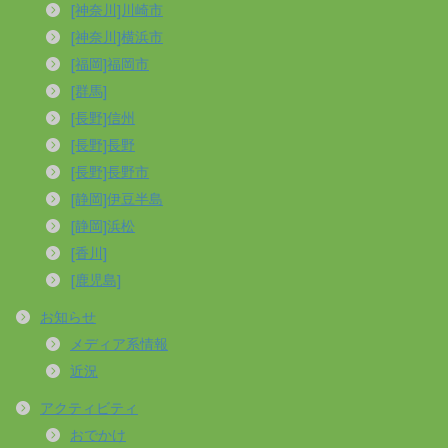
[神奈川]川崎市
[神奈川]横浜市
[福岡]福岡市
[群馬]
[長野]信州
[長野]長野
[長野]長野市
[静岡]伊豆半島
[静岡]浜松
[香川]
[鹿児島]
お知らせ
メディア系情報
近況
アクティビティ
おでかけ