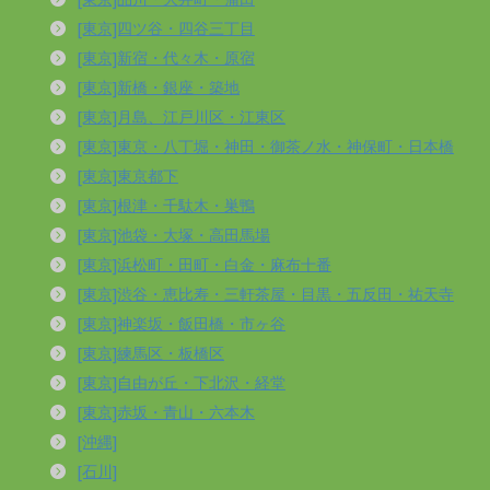
[東京]四ツ谷・四谷三丁目
[東京]新宿・代々木・原宿
[東京]新橋・銀座・築地
[東京]月島、江戸川区・江東区
[東京]東京・八丁堀・神田・御茶ノ水・神保町・日本橋
[東京]東京都下
[東京]根津・千駄木・巣鴨
[東京]池袋・大塚・高田馬場
[東京]浜松町・田町・白金・麻布十番
[東京]渋谷・恵比寿・三軒茶屋・目黒・五反田・祐天寺
[東京]神楽坂・飯田橋・市ヶ谷
[東京]練馬区・板橋区
[東京]自由が丘・下北沢・経堂
[東京]赤坂・青山・六本木
[沖縄]
[石川]