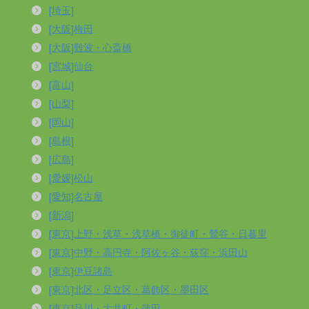
[埼玉]
[大阪]梅田
[大阪]難波・心斎橋
[宮城]仙台
[富山]
[山梨]
[岡山]
[島根]
[広島]
[愛媛]松山
[愛知]名古屋
[新潟]
[東京]上野・浅草・浅草橋・御徒町・鶯谷・日暮里
[東京]中野・高円寺・阿佐ヶ谷・荻窪・浜田山
[東京]伊豆諸島
[東京]北区・足立区・葛飾区・墨田区
[東京]品川・大井町・蒲田