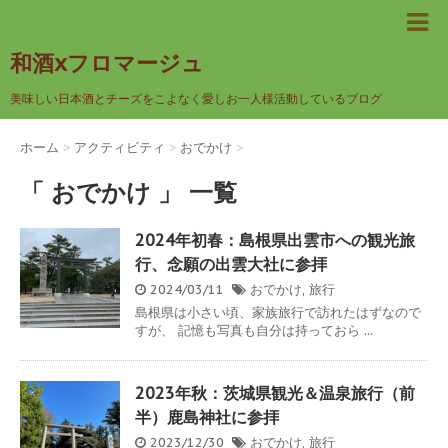
和酒xフロマージュ
美味しい日本酒とチーズをこよなく愛しお一人様活動しているブログ
ホーム
>
アクティビティ
>
おでかけ
>
「 おでかけ 」 一覧
2024年初春：島根県出雲市への観光旅
行、念願の出雲大社に参拝
2024/03/11
おでかけ
,
旅行
島根県は小さい頃、家族旅行で訪れたはずなので
すが、 記憶も写真も自分は持っておら ...
2023年秋：茨城県観光＆温泉旅行（前
半）鹿島神社に参拝
2023/12/30
おでかけ
,
旅行