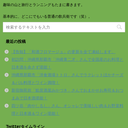
趣味の山と旅行とランニングもたまに書きます。
基本的に、どこにでもいる普通の飲兵衛です（笑）。
最近の投稿
【告知】「和酒フロマージュ」の更新を全て凍結します。
初訪問：沖縄県那覇市「沖縄青二才」さんで全国産のお料理と
日本酒を余さず堪能！
沖縄県那覇市「洋食酒場トトロ」さんでラクレットほかチーズ
＆バル料理とワイン満喫！
新宿御苑前「鮨居酒屋みかづき」さんでおまかせお寿司＆おつ
まみで日本酒堪能！
四ツ谷「肉やしるし」さん、オシャレで美味しい肉＆お野菜料
理と日本酒＆ワイン堪能！
Twitterタイムライン