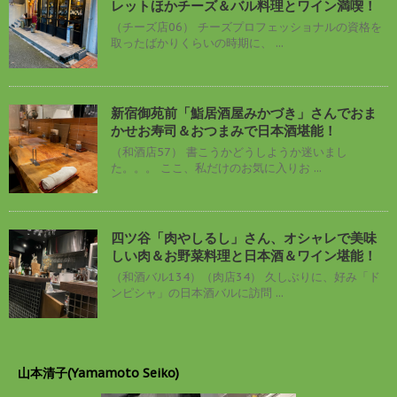
レットほかチーズ＆バル料理とワイン満喫！
（チーズ店06） チーズプロフェッショナルの資格を
取ったばかりくらいの時期に、 ...
新宿御苑前「鮨居酒屋みかづき」さんでおま
かせお寿司＆おつまみで日本酒堪能！
（和酒店57） 書こうかどうしようか迷いまし
た。。。 ここ、私だけのお気に入りお ...
四ツ谷「肉やしるし」さん、オシャレで美味
しい肉＆お野菜料理と日本酒＆ワイン堪能！
（和酒バル134）（肉店34） 久しぶりに、好み「ド
ンピシャ」の日本酒バルに訪問 ...
山本清子(Yamamoto Seiko)