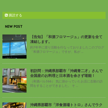
購読する
NEW POST
【告知】「和酒フロマージュ」の更新を全て
凍結します。
約7年半に渡り活動を行なっておりましたこのブログ
「和酒フロマージュ」ですが、私が ...
初訪問：沖縄県那覇市「沖縄青二才」さんで
全国産のお料理と日本酒を余さず堪能！
（和酒バル366） 気に掛かっていたお店に念願の訪
問をすることができました。 そ ...
沖縄県那覇市「洋食酒場トトロ」さんでラク