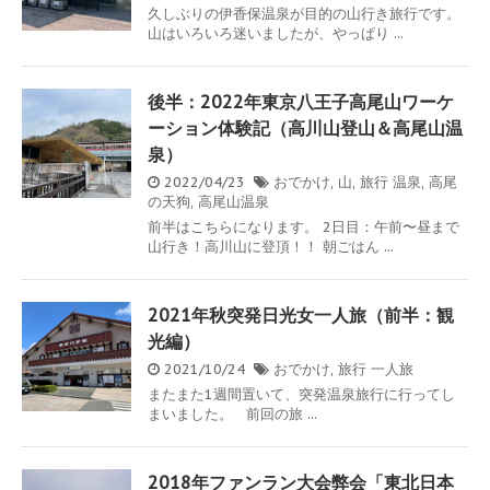
久しぶりの伊香保温泉が目的の山行き旅行です。
山はいろいろ迷いましたが、やっぱり ...
後半：2022年東京八王子高尾山ワーケ
ーション体験記（高川山登山＆高尾山温
泉）
2022/04/23
おでかけ
,
山
,
旅行
温泉
,
高尾
の天狗
,
高尾山温泉
前半はこちらになります。 2日目：午前〜昼まで
山行き！高川山に登頂！！ 朝ごはん ...
2021年秋突発日光女一人旅（前半：観
光編）
2021/10/24
おでかけ
,
旅行
一人旅
またまた1週間置いて、突発温泉旅行に行ってし
まいました。 前回の旅 ...
2018年ファンラン大会弊会「東北日本