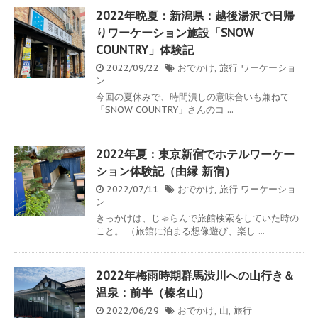
2022年晩夏：新潟県：越後湯沢で日帰
りワーケーション施設「SNOW
COUNTRY」体験記
2022/09/22
おでかけ
,
旅行
ワーケーショ
ン
今回の夏休みで、時間潰しの意味合いも兼ねて
「SNOW COUNTRY」さんのコ ...
2022年夏：東京新宿でホテルワーケー
ション体験記（由縁 新宿）
2022/07/11
おでかけ
,
旅行
ワーケーショ
ン
きっかけは、じゃらんで旅館検索をしていた時の
こと。 （旅館に泊まる想像遊び、楽し ...
2022年梅雨時期群馬渋川への山行き＆
温泉：前半（榛名山）
2022/06/29
おでかけ
,
山
,
旅行