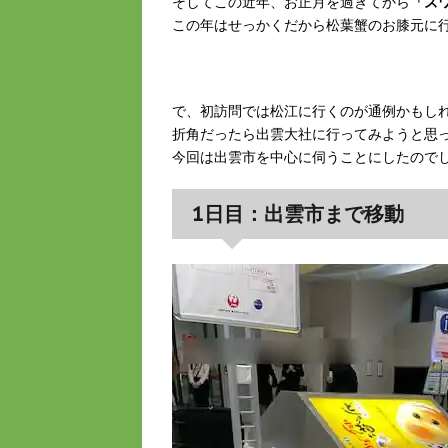
そしてこの近年、お正月を過ぎてから
「ズ
この年はせっかくだから松葉蟹のお膝元に
で、初訪問では松江に行くのが通例かもし
折角だったら出雲大社に行ってみようと思
今回は出雲市を中心に伺うことにしたので
1日目：出雲市まで移動