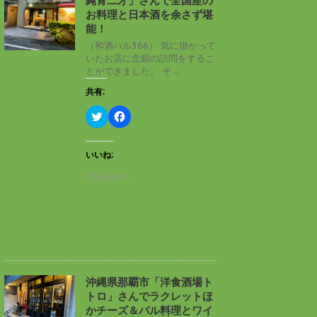
縄青二才」さんで全国産の
ウ
て
ィ
く
お料理と日本酒を余さず堪
ン
だ
能！
ド
さ
ウ
い
（和酒バル366） 気に掛かって
で
(
いたお店に念願の訪問をするこ
開
新
き
し
とができました。 そ ...
ま
い
す
ウ
共有:
)
ィ
ン
ド
ク
F
ウ
リ
a
で
ッ
c
開
ク
e
き
し
b
いいね:
ま
て
o
す
T
o
読み込み中…
)
w
k
i
で
t
共
t
有
e
す
r
る
で
に
共
は
有
ク
(
リ
新
ッ
し
ク
沖縄県那覇市「洋食酒場ト
い
し
トロ」さんでラクレットほ
ウ
て
ィ
く
かチーズ＆バル料理とワイ