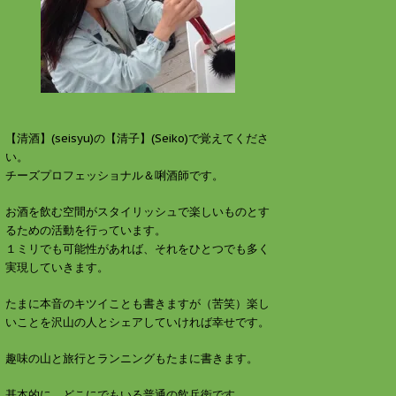
す
ウ
)
ィ
ン
ド
ウ
で
開
き
ま
す
)
【清酒】(seisyu)の【清子】(Seiko)で覚えてくださ
い。
チーズプロフェッショナル＆唎酒師です。
お酒を飲む空間がスタイリッシュで楽しいものとす
るための活動を行っています。
１ミリでも可能性があれば、それをひとつでも多く
実現していきます。
たまに本音のキツイことも書きますが（苦笑）楽し
いことを沢山の人とシェアしていければ幸せです。
趣味の山と旅行とランニングもたまに書きます。
基本的に、どこにでもいる普通の飲兵衛です