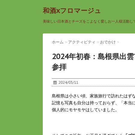
和酒xフロマージュ
美味しい日本酒とチーズをこよなく愛しお一人様活動し
ホーム
>
アクティビティ
>
おでかけ
>
2024年初春：島根県出
参拝
2024/03/11
島根県は小さい頃、家族旅行で訪れたはず
記憶も写真も自分は持っておらず、「本当
個人的にモヤモヤはしていました。