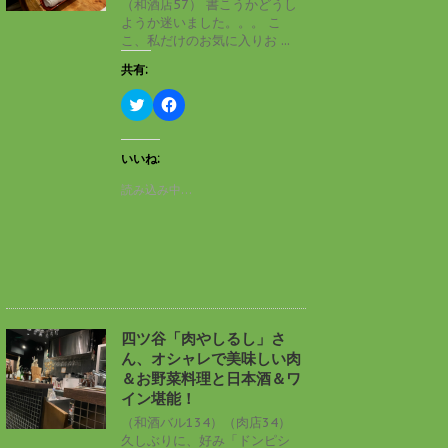
（和酒店57） 書こうかどうし
で
(
ようか迷いました。。。 こ
開
新
き
し
こ、私だけのお気に入りお ...
ま
い
す
ウ
共有:
)
ィ
ン
ド
ク
F
ウ
リ
a
で
ッ
c
開
ク
e
き
し
b
いいね:
ま
て
o
す
T
o
読み込み中…
)
w
k
i
で
t
共
t
有
e
す
r
る
で
に
共
は
有
ク
(
リ
新
ッ
し
ク
四ツ谷「肉やしるし」さ
い
し
ん、オシャレで美味しい肉
ウ
て
ィ
く
＆お野菜料理と日本酒＆ワ
ン
だ
イン堪能！
ド
さ
ウ
い
（和酒バル134）（肉店34）
で
(
久しぶりに、好み「ドンピシ
開
新