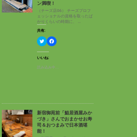
ン
だ
ン満喫！
ド
さ
ウ
い
（チーズ店06） チーズプロフ
で
(
ェッショナルの資格を取ったば
開
新
き
し
かりくらいの時期に、 ...
ま
い
す
ウ
共有:
)
ィ
ン
ド
ク
F
ウ
リ
a
で
ッ
c
開
ク
e
き
し
b
いいね:
ま
て
o
す
T
o
読み込み中…
)
w
k
i
で
t
共
t
有
e
す
r
る
で
に
共
は
有
ク
(
リ
新
ッ
し
ク
新宿御苑前「鮨居酒屋みか
い
し
づき」さんでおまかせお寿
ウ
て
ィ
く
司＆おつまみで日本酒堪
ン
だ
能！
ド
さ
ウ
い