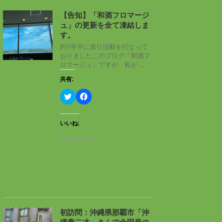
【告知】「和酒フロマージ
ュ」の更新を全て凍結しま
す。
約7年半に渡り活動を行なって
おりましたこのブログ「和酒フ
ロマージュ」ですが、私が ...
共有:
ク
F
リ
a
ッ
c
ク
e
し
b
いいね:
て
o
T
o
読み込み中…
w
k
i
で
t
共
t
有
e
す
r
る
で
に
共
は
有
ク
(
リ
新
ッ
し
ク
初訪問：沖縄県那覇市「沖
い
し