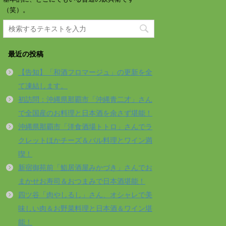
（笑）。
最近の投稿
【告知】「和酒フロマージュ」の更新を全
て凍結します。
初訪問：沖縄県那覇市「沖縄青二才」さん
で全国産のお料理と日本酒を余さず堪能！
沖縄県那覇市「洋食酒場トトロ」さんでラ
クレットほかチーズ＆バル料理とワイン満
喫！
新宿御苑前「鮨居酒屋みかづき」さんでお
まかせお寿司＆おつまみで日本酒堪能！
四ツ谷「肉やしるし」さん、オシャレで美
味しい肉＆お野菜料理と日本酒＆ワイン堪
能！