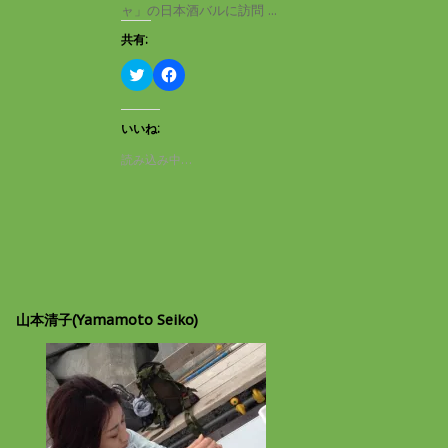
き
し
ャ」の日本酒バルに訪問 ...
ま
い
す
ウ
共有:
)
ィ
ン
ド
ク
F
ウ
リ
a
で
ッ
c
開
ク
e
き
し
b
いいね:
ま
て
o
す
T
o
読み込み中…
)
w
k
i
で
t
共
t
有
e
す
r
る
で
に
共
は
有
ク
(
リ
新
ッ
し
ク
山本清子(Yamamoto Seiko)
い
し
ウ
て
ィ
く
ン
だ
ド
さ
ウ
い
で
(
開
新
き
し
ま
い