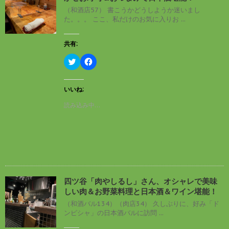
ィ
く
（和酒店57） 書こうかどうしようか迷いまし
ン
だ
た。。。 ここ、私だけのお気に入りお ...
ド
さ
ウ
い
で
(
開
新
共有:
き
し
ま
い
す
ウ
ク
F
)
ィ
リ
a
ン
ッ
c
ド
ク
e
ウ
し
b
いいね:
で
て
o
開
T
o
読み込み中…
き
w
k
ま
i
で
す
t
共
)
t
有
e
す
r
る
で
に
共
は
有
ク
(
リ
新
ッ
し
ク
四ツ谷「肉やしるし」さん、オシャレで美味
い
し
しい肉＆お野菜料理と日本酒＆ワイン堪能！
ウ
て
ィ
く
（和酒バル134）（肉店34） 久しぶりに、好み「ド
ン
だ
ンピシャ」の日本酒バルに訪問 ...
ド
さ
ウ
い
で
(