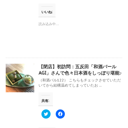
ク
e
し
b
て
o
T
o
いいね:
w
k
i
で
t
共
読み込み中…
t
有
e
す
r
る
で
に
共
は
有
ク
(
リ
新
ッ
し
ク
い
し
ウ
て
【閉店】初訪問：五反田「和酒バール
ィ
く
ン
だ
AGI」さんで色々日本酒をしっぽり堪能♪
ド
さ
ウ
い
（和酒バル122） こちらもチェックさせていただ
で
(
いてから結構温めてしまっていたお ...
開
新
き
し
ま
い
す
ウ
共有:
)
ィ
ン
ド
ウ
ク
F
で
リ
a
開
ッ
c
き
ク
e
ま