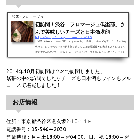
和酒xフロマージュ
初訪問！渋谷「フロマージュ倶楽部」さ
んで美味しいチーズと日本酒堪能
https://wasyufromage.com/archives/2786
（和酒バル04）（チーズ店02）きっかけは、美味しいチーズを置いているバルを
求めて。おしゃれなバルで日本酒を楽しむことは最近徐々に出来るようになって
きてますが私的には、もちょっと、おいしいチーズを食べたいと思うことがよく
あります。 なので最近、いわゆる「チーズ盛り合わせ」は怖くて頼めません。が
っかりしちゃうことが多いので。。。 そんな中、チーズも美味しく、一緒に日本
酒も楽しめるお店を発見してしまいました！！渋谷の道玄坂を登りきる手前にあ
2014年10月初訪問は２名で訪問しました。
る、小さいバル「フロマージュ倶楽部」さん（お店へのリ...
緊張の中の訪問でしたがチーズも日本酒もワインもフル
コースで堪能しました！
お店情報
住所：東京都渋谷区道玄坂2-10-1 1Ｆ
電話番号：03-3464-2030
営業時間：月～土18:00～翌04:00、日、祝 18:00～翌