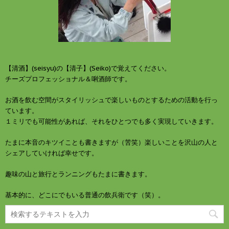
ン
ド
ウ
で
開
き
ま
す
)
【清酒】(seisyu)の【清子】(Seiko)で覚えてください。
チーズプロフェッショナル＆唎酒師です。
お酒を飲む空間がスタイリッシュで楽しいものとするための活動を行っ
ています。
１ミリでも可能性があれば、それをひとつでも多く実現していきます。
たまに本音のキツイことも書きますが（苦笑）楽しいことを沢山の人と
シェアしていければ幸せです。
趣味の山と旅行とランニングもたまに書きます。
基本的に、どこにでもいる普通の飲兵衛です（笑）。