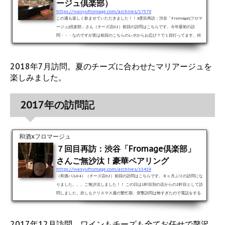
ージュ倶楽部）
https://wasyufromage.com/archives/17578
この週も楽しく飲ませていただきました！！8度目再訪：渋谷「Fromage(フロマ
ージュ)倶楽部」さん（チーズ店02）前回の訪問はこちらです。今年最初の訪
問・・・なのですが実は前回のこちらのレポからお忍び？で１回行ってます。何
れにしても久しぶりの訪問には変わりないのですが（苦笑）。相変わらず素敵な
眺めです(￣▽￣)#アルザス #スパークリングワイン と 真鯛の #カルパッチョ 鮮
魚のしっとり旨味を、夏野菜の甘さとともにワインのすっきり酸がまとめて彩る
2018年7月訪問。夏のチーズに合わせたマリアージュを
#fromage倶楽部 #渋谷グルメ #一人飲み #飲酒タグラム #おひとりさま #...
楽しみました。
2017年の訪問記
和酒xフロマージュ
７回目再訪：渋谷「Fromage倶楽部」
さんご無沙汰！豪華ペアリング
https://wasyufromage.com/archives/15419
（和酒バル04）（チーズ店02）前回の訪問はこちらです。８ヶ月ぶりの訪問にな
りました。。。ご無沙汰しました！！ この日は1軒目別の店からの2軒目として訪
問しました。折しもクリスマス週の繁忙期、突撃訪問は怖すぎたので電話をする
も話中。。。何度目かで繋がったところ、見事に空席を確認！！。 一番奥の席で
狭かったですが（笑）多分女子専用席だったのでしょう（笑）。なんとかギリギ
リで席をゲットすることができました＼(^o^)／早速注文！本日のお料理とお酒を
2017年12月訪問。ワインもチーズも全てお任せで贅沢