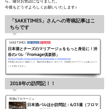
ら、随分お世話になりました。
今後もどうぞよろしくお願いいたします♪
「SAKETIMES」さんへの寄稿記事はこ
ちらです
SAKETIMES
280 Shares
4 Pockets
日本酒とチーズのマリアージュをもっと身近に！渋
谷のバル「Fromage倶楽部」
https://jp.sake-times.com/enjoy/shop/sake_g_fromageclub
日本酒に合わせたい食材として、最近注目を集めているチーズ。日本酒とのマリアージュを楽しむイベ
ントも増えてきまし…
2018年の訪問記！！
和酒xフロマージュ
日本酒バルほか訪問記：6/25週（フロマ