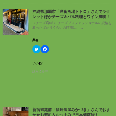
有
ク
(
リ
新
ッ
し
ク
沖縄県那覇市「洋食酒場トトロ」さんでラク
い
し
レットほかチーズ＆バル料理とワイン満喫！
ウ
て
ィ
く
（チーズ店06） チーズプロフェッショナルの資格を
ン
だ
取ったばかりくらいの時期に、 ...
ド
さ
ウ
い
で
(
開
新
共有:
き
し
ま
い
す
ウ
ク
F
)
ィ
リ
a
ン
ッ
c
ド
ク
e
ウ
し
b
いいね:
で
て
o
開
T
o
読み込み中…
き
w
k
ま
i
で
す
t
共
)
t
有
e
す
r
る
で
に
共
は
有
ク
(
リ
新
ッ
し
ク
新宿御苑前「鮨居酒屋みかづき」さんでおま
い
し
かせお寿司＆おつまみで日本酒堪能！
ウ
て