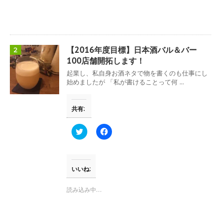
で
に
共
は
有
ク
(
リ
新
ッ
し
ク
い
し
ウ
て
【2016年度目標】日本酒バル＆バー
2
ィ
く
ン
だ
100店舗開拓します！
ド
さ
ウ
い
起業し、私自身お酒ネタで物を書くのも仕事にし
で
(
始めましたが 「私が書けることって何 ...
開
新
き
し
ま
い
す
ウ
共有:
)
ィ
ン
ド
ウ
ク
F
で
リ
a
開
ッ
c
き
ク
e
ま
し
b
す
て
o
)
T
o
いいね:
w
k
i
で
t
共
読み込み中…
t
有
e
す
r
る
で
に
共
は