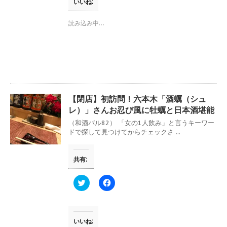
T
o
いいね:
w
k
i
で
t
共
読み込み中…
t
有
e
す
r
る
で
に
共
は
有
ク
(
リ
新
ッ
し
ク
い
し
ウ
て
【閉店】初訪問！六本木「酒蠣（シュ
ィ
く
ン
だ
レ）」さんお忍び風に牡蠣と日本酒堪能
ド
さ
ウ
い
（和酒バル82） 「女の1人飲み」と言うキーワー
で
(
ドで探して見つけてからチェックさ ...
開
新
き
し
ま
い
す
ウ
共有:
)
ィ
ン
ド
ウ
ク
F
で
リ
a
開
ッ
c
き
ク
e
ま
し
b
す
て
o
)
T
o
いいね: