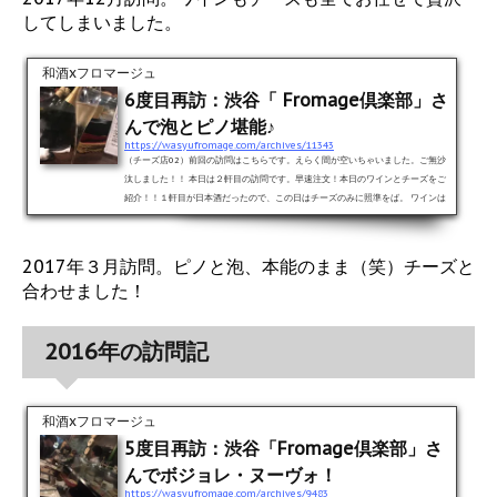
ご紹介！！メニューが足りなく？て回ってこなかったので...
してしまいました。
和酒xフロマージュ
6度目再訪：渋谷「 Fromage倶楽部」さ
んで泡とピノ堪能♪
https://wasyufromage.com/archives/11343
（チーズ店02）前回の訪問はこちらです。えらく間が空いちゃいました。ご無沙
汰しました！！ 本日は２軒目の訪問です。早速注文！本日のワインとチーズをご
紹介！！１軒目が日本酒だったので、この日はチーズのみに照準をば。 ワインは
ピノ系を頼もうと決めていたけど、その日シャンパーニュが開いているというこ
とで頂いちゃいました。女子は泡に弱いってことで・・・（笑）。 さて。では本
日の本命、頂いたチーズはこちら。この日は希望のチーズを言わず全てお任せに
2017年３月訪問。ピノと泡、本能のまま（笑）チーズと
してもらい、泡に合うものをチョイスしてもらいま...
合わせました！
2016年の訪問記
和酒xフロマージュ
5度目再訪：渋谷「Fromage倶楽部」さ
んでボジョレ・ヌーヴォ！
https://wasyufromage.com/archives/9483