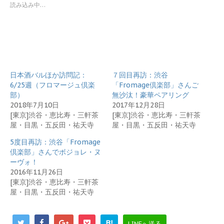
t
共
読み込み中…
t
有
e
す
r
る
で
に
共
は
有
ク
(
リ
新
ッ
し
ク
い
し
日本酒バルほか訪問記：
ウ
て
７回目再訪：渋谷
ィ
く
6/25週（フロマージュ倶楽
「Fromage倶楽部」さんご
ン
だ
ド
さ
部）
無沙汰！豪華ペアリング
ウ
い
2018年7月10日
2017年12月28日
で
(
開
新
[東京]渋谷・恵比寿・三軒茶
[東京]渋谷・恵比寿・三軒茶
き
し
屋・目黒・五反田・祐天寺
屋・目黒・五反田・祐天寺
ま
い
す
ウ
)
ィ
5度目再訪：渋谷「Fromage
ン
倶楽部」さんでボジョレ・ヌ
ド
ウ
ーヴォ！
で
2016年11月26日
開
き
[東京]渋谷・恵比寿・三軒茶
ま
屋・目黒・五反田・祐天寺
す
)
B!
LINEへ送る