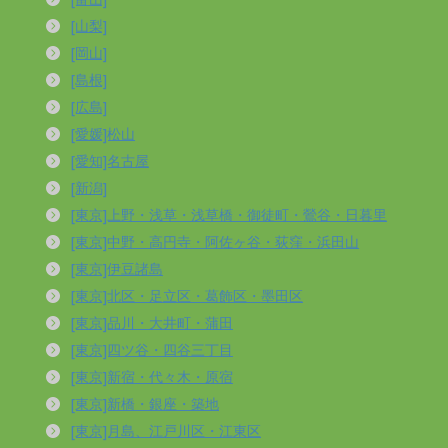
[山梨]
[岡山]
[島根]
[広島]
[愛媛]松山
[愛知]名古屋
[新潟]
[東京]上野・浅草・浅草橋・御徒町・鶯谷・日暮里
[東京]中野・高円寺・阿佐ヶ谷・荻窪・浜田山
[東京]伊豆諸島
[東京]北区・足立区・葛飾区・墨田区
[東京]品川・大井町・蒲田
[東京]四ツ谷・四谷三丁目
[東京]新宿・代々木・原宿
[東京]新橋・銀座・築地
[東京]月島、江戸川区・江東区