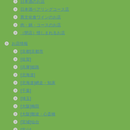
日本酒のお店
日本酒ペアリングコース店
異文化食ワインのお店
肉・鍋・コースのお店
（閉店）惜しまれるお店
お店情報
[京都]京都市
[佐賀]
[兵庫]姫路
[北海道]
[北海道]網走・知床
[千葉]
[埼玉]
[大阪]梅田
[大阪]難波・心斎橋
[宮城]仙台
[富山]