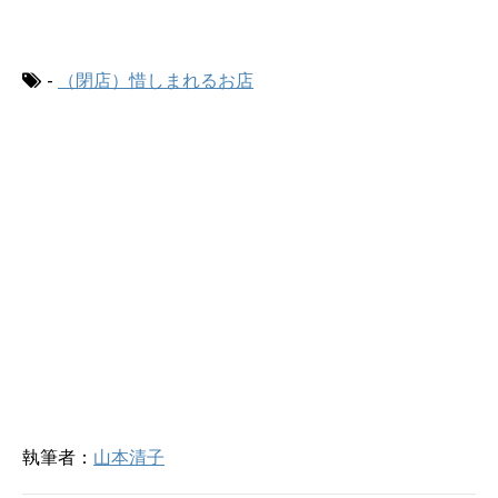
(
リ
新
ッ
し
ク
い
し
ウ
て
-
（閉店）惜しまれるお店
ィ
く
ン
だ
ド
さ
ウ
い
で
(
開
新
き
し
ま
い
す
ウ
)
ィ
ン
ド
ウ
で
開
き
ま
す
)
執筆者：
山本清子