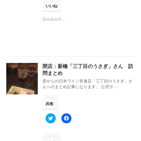
て
o
)
T
o
いいね:
w
k
i
で
t
共
読み込み中…
t
有
e
す
r
る
で
に
共
は
有
ク
(
リ
新
ッ
し
ク
い
し
ウ
て
閉店：新橋「三丁目のうさぎ」さん 訪
ィ
く
ン
だ
問まとめ
ド
さ
ウ
い
昔からの日本ワイン常連店「三丁目のうさぎ」さ
で
(
んへのまとめ記事になります。 公式サ ...
開
新
き
し
ま
い
す
ウ
共有:
)
ィ
ン
ド
ウ
ク
F
で
リ
a
開
ッ
c
き
ク
e
ま
し
b
す
て
o
)