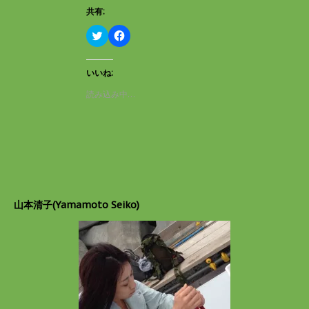
開
新
共有:
き
し
ま
い
す
ウ
ク
F
)
ィ
リ
a
ン
ッ
c
ド
ク
e
ウ
し
b
いいね:
で
て
o
開
T
o
読み込み中…
き
w
k
ま
i
で
す
t
共
)
t
有
e
す
r
る
で
に
共
は
有
ク
(
リ
新
ッ
し
ク
山本清子(Yamamoto Seiko)
い
し
ウ
て
ィ
く
ン
だ
ド
さ
ウ
い
で
(
開
新
き
し
ま
い
す
ウ
)
ィ