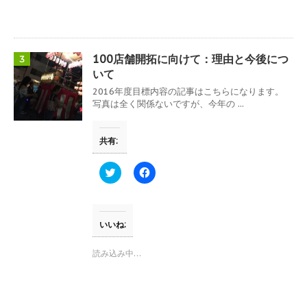
有
ク
(
リ
新
ッ
し
ク
い
し
ウ
て
100店舗開拓に向けて：理由と今後につ
3
ィ
く
ン
だ
いて
ド
さ
ウ
い
2016年度目標内容の記事はこちらになります。
で
(
写真は全く関係ないですが、今年の ...
開
新
き
し
ま
い
す
ウ
共有:
)
ィ
ン
ド
ウ
ク
F
で
リ
a
開
ッ
c
き
ク
e
ま
し
b
す
て
o
)
T
o
いいね:
w
k
i
で
t
共
読み込み中…
t
有
e
す
r
る
で
に
共
は
有
ク