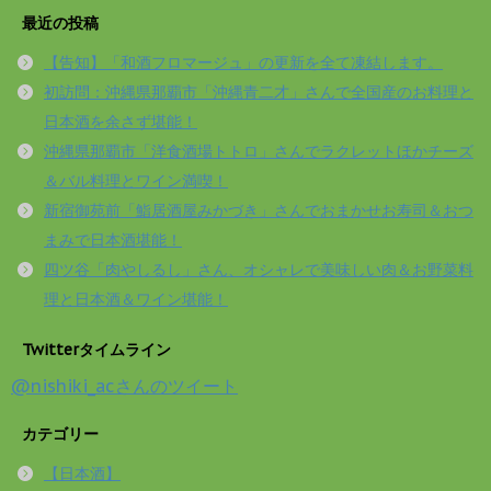
最近の投稿
【告知】「和酒フロマージュ」の更新を全て凍結します。
初訪問：沖縄県那覇市「沖縄青二才」さんで全国産のお料理と
日本酒を余さず堪能！
沖縄県那覇市「洋食酒場トトロ」さんでラクレットほかチーズ
＆バル料理とワイン満喫！
新宿御苑前「鮨居酒屋みかづき」さんでおまかせお寿司＆おつ
まみで日本酒堪能！
四ツ谷「肉やしるし」さん、オシャレで美味しい肉＆お野菜料
理と日本酒＆ワイン堪能！
Twitterタイムライン
@nishiki_acさんのツイート
カテゴリー
【日本酒】