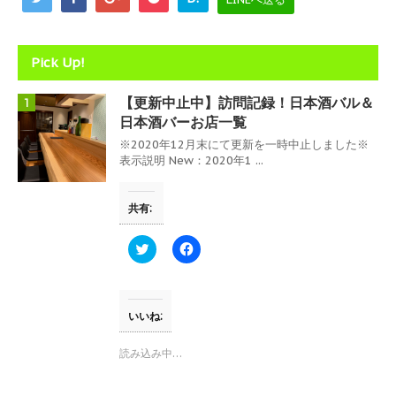
Pick Up!
【更新中止中】訪問記録！日本酒バル＆
1
日本酒バーお店一覧
※2020年12月末にて更新を一時中止しました※
表示説明 New：2020年1 ...
共有:
ク
F
リ
a
ッ
c
ク
e
し
b
て
o
T
o
いいね:
w
k
i
で
t
共
読み込み中…
t
有
e
す
r
る