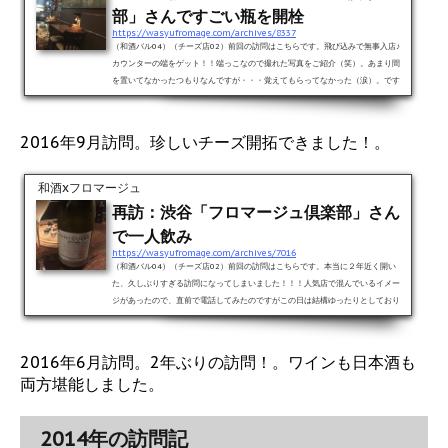
部」さんですごい瓶を開栓
https://wasyufromage.com/archives/8337
（和酒バル04）（チーズ店02）前回の訪問はこちらです。飛び込みで無事入店♪
カウンターの端をゲット！！端っこなので撮れた写真をご紹介（笑）。あまり間
を置いてなかったつもりなんですが・・・覚えてもらってなかった（涙）。です
がまぁ、それは私のおごりです。だって間３ヶ月空いちゃっているもんね（苦
笑）。その前の訪問が初回から空きすぎだったんですよ、単に（苦笑）。本日も
チーズを堪能！！マリアージュをご紹介♪まずは前回も頼んだ、キゥイキュヴェ。
2016年9月訪問。珍しいチーズ開拓できました！。
ソーヴィニヨンブラン。やっぱりスッキリ系の口当たりがたまりませんね...
和酒xフロマージュ
再訪：渋谷「フロマージュ倶楽部」さん
で一人飲み
https://wasyufromage.com/archives/7016
（和酒バル04）（チーズ店02）前回の訪問はこちらです。本当に２年近く開い
た、久しぶりすぎる訪問になってしまいました！！！人気店で混んでいるイメー
ジがあったので、直前で電話してみたのですがこの日は結構ゆったりとしており
ました。。。最初から日本酒で、と思いましたが（笑）喉が渇いていたので、キ
リッとすっきりした白ワインを。アルザスのキウイ・キュヴェ ソーヴィニヨン
ブラン2014。 なんか冷酒好きにはソーヴィニヨンブランが好きな人が多い気が
2016年6月訪問。2年ぶりの訪問！。ワインも日本酒も
する（笑）。華やかな香りで、口当たりはすっきりしていて、酸も効...
両方堪能しました。
2014年の訪問記