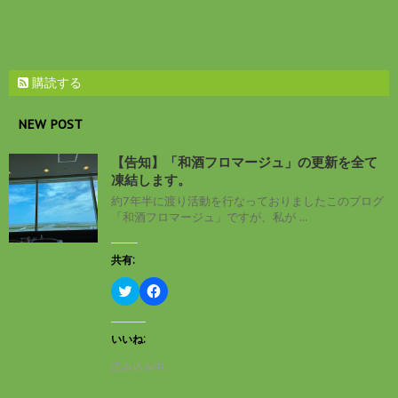
購読する
NEW POST
【告知】「和酒フロマージュ」の更新を全て
凍結します。
約7年半に渡り活動を行なっておりましたこのブログ
「和酒フロマージュ」ですが、私が ...
共有:
ク
F
リ
a
ッ
c
ク
e
し
b
いいね:
て
o
T
o
読み込み中…
w
k
i
で
t
共