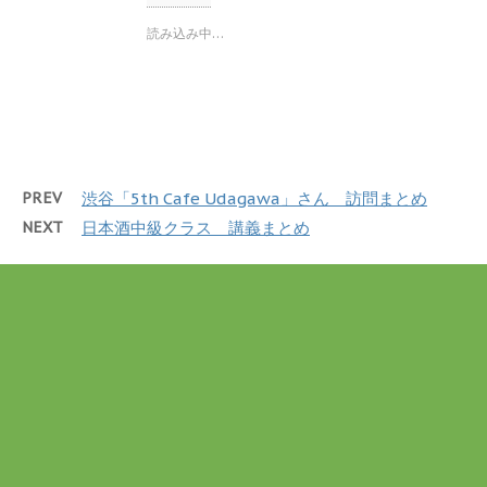
w
k
i
で
t
共
読み込み中…
t
有
e
す
r
る
で
に
共
は
有
ク
(
リ
新
ッ
し
ク
い
し
ウ
て
PREV
渋谷「5th Cafe Udagawa」さん 訪問まとめ
ィ
く
ン
だ
NEXT
日本酒中級クラス 講義まとめ
ド
さ
ウ
い
で
(
開
新
き
し
ま
い
す
ウ
)
ィ
ン
ド
ウ
で
開
き
ま
す
)