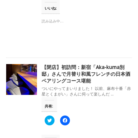
し
b
す
て
o
)
T
o
いいね:
w
k
i
で
t
共
読み込み中…
t
有
e
す
r
る
で
に
共
は
有
ク
(
リ
新
ッ
し
ク
い
し
ウ
て
【閉店】初訪問：新宿「Aka-kuma別
ィ
く
ン
だ
邸」さんで月替り和風フレンチの日本酒
ド
さ
ペアリングコース堪能
ウ
い
で
(
開
新
ついにやってまいりました！ 以前、麻布十番「赤
き
し
星とくまがい」さんに伺って楽しんだ ...
ま
い
す
ウ
)
ィ
共有:
ン
ド
ウ
ク
F
で
リ
a
開
ッ
c
き
ク
e
ま
し
b
す