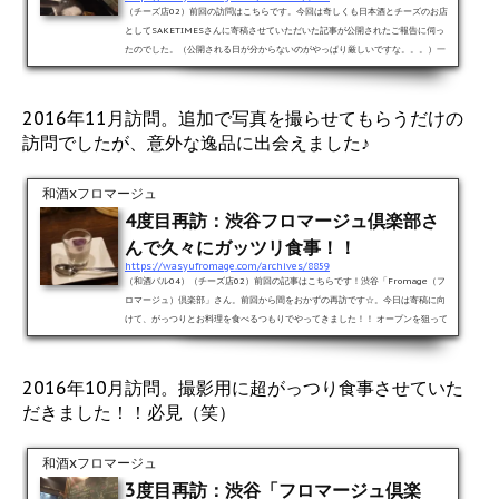
（チーズ店02）前回の訪問はこちらです。今回は奇しくも日本酒とチーズのお店
としてSAKETIMESさんに寄稿させていただいた記事が公開されたご報告に伺っ
たのでした。（公開される日が分からないのがやっぱり厳しいですな。。。）一
次会が終了後、お店に直行。いざ入店！金曜の21時前と言う繁盛時間を選んでご
めんなさい！！ ちょうどこの日、渋谷で飲み会に参加していたので、それが終わ
った足で伺いました。食事はがっつりいただいてましたが、お酒はビールとシャ
2016年11月訪問。追加で写真を撮らせてもらうだけの
ンティガフしか飲んでいなかったのでいつものキゥイキュヴェソービ...
訪問でしたが、意外な逸品に出会えました♪
和酒xフロマージュ
4度目再訪：渋谷フロマージュ倶楽部さ
んで久々にガッツリ食事！！
https://wasyufromage.com/archives/8859
（和酒バル04）（チーズ店02）前回の記事はこちらです！渋谷「Fromage（フ
ロマージュ）倶楽部」さん。前回から間をおかずの再訪です☆。今日は寄稿に向
けて、がっつりとお料理を食べるつもりでやってきました！！ オープンを狙って
お店に一番乗りです。おかげで入場ができず、もたもたしている時に中から鍵を
開けて？もらっての入店でした（笑）。いつにもまして豪華なセレクト！！本日
のお酒とお料理をご紹介！！本日のお通しは紫芋のポタージュ。これが密かな今
2016年10月訪問。撮影用に超がっつり食事させていた
日のヒット♪写真撮ってないけど一杯めはいつものキゥイキュヴェソー...
だきました！！必見（笑）
和酒xフロマージュ
3度目再訪：渋谷「フロマージュ倶楽