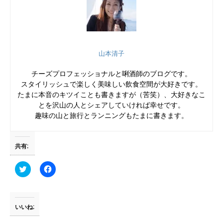
山本清子
チーズプロフェッショナルと唎酒師のブログです。
スタイリッシュで楽しく美味しい飲食空間が大好きです。
たまに本音のキツイことも書きますが（苦笑）、大好きなこ
とを沢山の人とシェアしていければ幸せです。
趣味の山と旅行とランニングもたまに書きます。
共有:
ク
F
リ
a
ッ
c
ク
e
し
b
て
o
T
o
いいね:
w
k
i
で