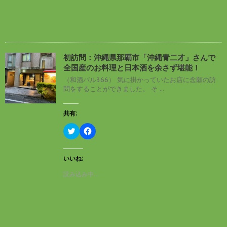
t
有
e
す
r
る
で
に
共
は
有
ク
(
リ
新
ッ
し
ク
初訪問：沖縄県那覇市「沖縄青二才」さんで
い
し
全国産のお料理と日本酒を余さず堪能！
ウ
て
ィ
く
（和酒バル366） 気に掛かっていたお店に念願の訪
ン
だ
問をすることができました。 そ ...
ド
さ
ウ
い
で
(
開
新
共有:
き
し
ま
い
す
ウ
ク
F
)
ィ
リ
a
ン
ッ
c
ド
ク
e
ウ
し
b
いいね:
で
て
o
開
T
o
読み込み中…
き
w
k
ま
i
で
す
t
共
)
t
有
e
す
r
る
で
に
共
は