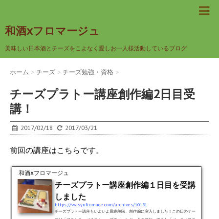
和酒xフロマージュ
美味しい日本酒とチーズをこよなく愛しお一人様活動しているブログ
ホーム
>
チーズ
>
チーズ勉強・資格
>
チーズプラトー講座創作編2日目受
講！
2017/02/18
2017/03/21
前回の講座はこちらです。
和酒xフロマージュ
チーズプラトー講座創作編１日目を受講
しました
https://wasyufromage.com/archives/10181
チーズプラトー講座もいよいよ最終段階、創作編に突入しました！この日のテー