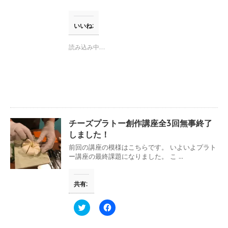
き
ク
e
ま
し
b
す
て
o
)
T
o
いいね:
w
k
i
で
t
共
読み込み中…
t
有
e
す
r
る
で
に
共
は
有
ク
(
リ
新
ッ
し
ク
い
し
ウ
て
チーズプラトー創作講座全3回無事終了
ィ
く
ン
だ
しました！
ド
さ
ウ
い
前回の講座の模様はこちらです。 いよいよプラト
で
(
ー講座の最終課題になりました。 こ ...
開
新
き
し
ま
い
す
ウ
共有:
)
ィ
ン
ド
ウ
ク
F
で
リ
a
開
ッ
c
き
ク
e