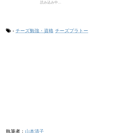
す
t
共
読み込み中…
)
t
有
e
す
r
る
で
に
共
は
有
ク
(
リ
-
チーズ勉強・資格
チーズプラトー
新
ッ
し
ク
い
し
ウ
て
ィ
く
ン
だ
ド
さ
ウ
い
で
(
開
新
き
し
ま
い
す
ウ
)
ィ
ン
ド
ウ
で
開
き
ま
す
)
執筆者：
山本清子