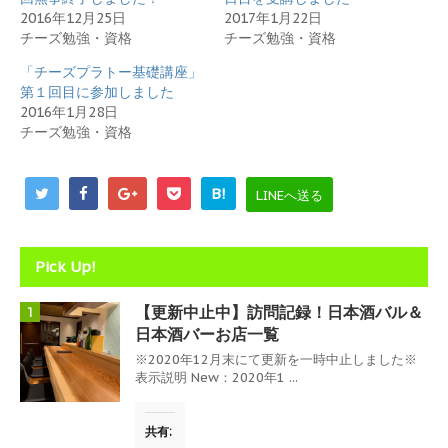
し
ク
2016年12月25日
2017年1月22日
い
し
ウ
て
チーズ勉強・資格
チーズ勉強・資格
ィ
く
ン
だ
「チーズプラトー基礎講座」
ド
さ
ウ
い
第１回目に参加しました
で
(
開
新
2016年1月28日
き
し
チーズ勉強・資格
ま
い
す
ウ
)
ィ
ン
ド
B!
LINEへ送る
ウ
で
開
き
ま
Pick Up!
す
)
【更新中止中】訪問記録！日本酒バル＆
1
日本酒バーお店一覧
※2020年12月末にて更新を一時中止しました※
表示説明 New：2020年1 ...
共有: