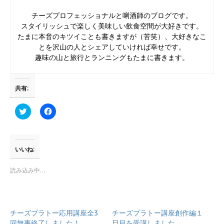
チーズプロフェッショナルと唎酒師のブログです。
スタイリッシュで楽しく美味しい飲食空間が大好きです。
たまに本音のキツイことも書きますが（苦笑）、大好きなこ
とを沢山の人とシェアしていければ幸せです。
趣味の山と旅行とランニングもたまに書きます。
共有:
ク
F
リ
a
ッ
c
ク
e
し
b
て
o
T
o
いいね:
w
k
i
で
t
共
読み込み中…
t
有
e
す
r
る
で
に
共
は
有
ク
チーズプラトー応用講座全3
チーズプラトー講座創作編１
(
リ
新
ッ
回無事終了しました！
日目を受講しました