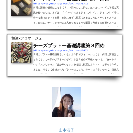
https://wasyufromage.com/archives/5372
前回の講座の模様はこちらです。２回めのこの日は、並べ方についての学習と実
践を行いました。まずは、「ブロックのままディスプレイ」。ディスプレイ時に
食べる量（カットする量）を気にせずに配置できるところにメリットがありま
す。ただし、ナイフをそのまま入れられるような配置を考慮する必要がありま
す。（これが、それが達成できているかは自信ありませんが。。。）続いては少
量をカットしたものを盛り付けるディスプレイ。これは「こんな方法あったのか
和酒xフロマージュ
ー」と、目から鱗。↑は先生のデモンストレーションより（笑）。こちらは私...
チーズプラトー基礎講座第３回め
https://wasyufromage.com/archives/5472
３回のプラトー基礎講座も、いよいよ今日でフィニッシュです！前回の講座はこ
ちらです。この日のプラトーのポイントは？せめて最後くらいは、「食べやす
い」「おいしそう」「分かりやすい」を念頭に配置しよう・・・と誓って作成し
ました。そうして作成されたプラトーはこちら。テーマは「春」なので、偶然見
つけた雛人形マカロンで、楽しいひな祭り（笑）としてしまいました。 「食べや
すい」「分かりやすい」・・・どこがだよ（苦笑）。 同じチーズ同士で揃えて配
置する予定だったのに、結果的に散在。 ですが講評で...
山本清子