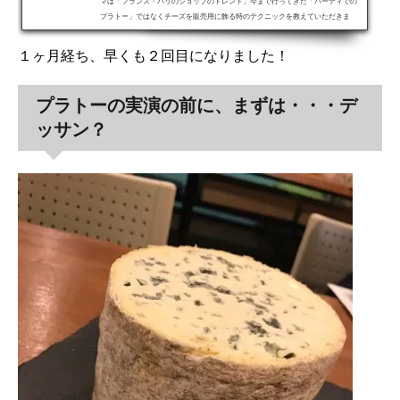
マは「フランス・パリのショップのトレンド」今まで行ってきた「パーティでの
プラトー」ではなくチーズを販売用に飾る時のテクニックを教えていただきま
す。本日の見本はこちらです。いきなり結論です（笑）。本日は、ハードチーズ
の「形を生かしたプラトー」と、セミハードを全て同じ大きさに切り分けて格子
１ヶ月経ち、早くも２回目になりました！
模様的に並べたプラトーの２つです。「形を生かしたプラトー」は、一見ハード
チーズの形そのまま？と見えますが実は隠し包丁が入っていて、一口サイ...
プラトーの実演の前に、まずは・・・デ
ッサン？