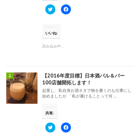
ク
F
リ
a
ッ
c
ク
e
し
b
て
o
T
o
いいね:
w
k
i
で
t
共
読み込み中…
t
有
e
す
r
る
で
に
共
は
有
ク
(
リ
【2016年度目標】日本酒バル＆バー
2
新
ッ
し
ク
100店舗開拓します！
い
し
ウ
て
起業し、私自身お酒ネタで物を書くのも仕事にし
ィ
く
始めましたが 「私が書けることって何 ...
ン
だ
ド
さ
ウ
い
で
(
共有:
開
新
き
し
ま
い
す
ウ
ク
F
)
ィ
リ
a
ン
ッ
c
ド
ク
e