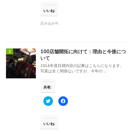
ウ
し
b
で
て
o
開
T
o
いいね:
き
w
k
ま
i
で
す
t
共
読み込み中…
)
t
有
e
す
r
る
で
に
共
は
有
ク
(
リ
100店舗開拓に向けて：理由と今後につ
3
新
ッ
し
ク
いて
い
し
ウ
て
2016年度目標内容の記事はこちらになります。
ィ
く
写真は全く関係ないですが、今年の ...
ン
だ
ド
さ
ウ
い
で
(
共有:
開
新
き
し
ま
い
す
ウ
ク
F
)
ィ
リ
a
ン
ッ
c
ド
ク
e
ウ
し
b
で
て
o
開
T
o
いいね:
き
w
k
ま
i
で