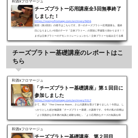
和酒xフロマージュ
ルの「ヴァランセ」。通常は縦に放射線を描くように切る方法が一般的なんです
チーズプラトー応用講座全3回無事終了
がこの日のプラトーの都合上、横にスライスする方法です。 これ...
しました！
https://wasyufromage.com/archives/9636
前回（第2回目）の様子はこちらです。月一のチーズプラトー応用講座も、最終
日になりました♪今回のテーマ「立体プラトー」の実技に早速取り掛かります！！
まずは立体プラトーのデモンストレーションから！立体プラトーを組み立てる構
成をレクチャー頂きます。 その後、プラトー用に事前に注文したチーズについて
のカットのレクチャー。白カビチーズのブリー。（私は選択しませんでした
チーズプラトー基礎講座のレポートはこ
が。）青カビチーズのロックフォール（私は・・・以下同様（笑）） はい、私、
カットが楽そうなのばかり選んでしまったという不届き者です...
ちら
和酒xフロマージュ
「チーズプラトー基礎講座」第１回目に
参加しました
https://wasyufromage.com/archives/5317
さて、再び「The Cheese Room」さんの講座を受けて参りました！今回は、し
っかりとした続き物講座「チーズプラトー基礎」の講座です。 今年の私の目標は
「より実践的な日本酒の知識と経験を積む」「より応用的なチーズの知識を得
る」の、２大目標を掲げました。（もちろん、ワイン試験合格も念頭にあります
よ！！） そんな中、チーズプラトーの本格的な勉強講座を開催しているCheese
和酒xフロマージュ
Roomさんを昨年末あたりからチェックしまくっていたことはすでにご承知かと
チーズプラトー基礎講座、第２回目
思いますが、そんなCheese Roomさんに申し込んだ講座がいよいよ開...