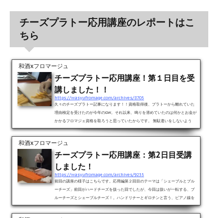
チーズプラトー応用講座のレポートはこ
ちら
和酒xフロマージュ
チーズプラトー応用講座！第１日目を受
講しました！！
https://wasyufromage.com/archives/8705
久々のチーズプラトー記事になります！！資格取得後、プラトーから離れていた
理由検定を受けたのが今年のGW。それ以来、鳴りを潜めていたのは何かとお金が
かかるフロマジェ資格を取ろうと思っていたからです。 無駄遣いをしないよう
に、じっくり、じっくり、機会を狙っていたのですが。。。なにぶん、固定収入
のないこの身（爆）。直前になり、具体的な受講費を捻出する余裕がなく、あっ
和酒xフロマージュ
さり断念（爆）。 出せない金額ではなかったので、フロマジェ資格の講習が始ま
チーズプラトー応用講座：第2日目受講
る直前まで、悩み悩んだ決断でした。 しかし、その前...
しました！
https://wasyufromage.com/archives/9235
前回の講座の様子はこちらです。応用編第２回目のテーマは「シェーブルとブル
ーチーズ」前回がハードチーズを扱った回でしたが、今回は扱いが一転する、ブ
ルーチーズとシェーブルチーズ！。ハンドリナーとギロチンと言う、ピアノ線を
使ったカット技術を練習します！！まずは先生のデモンストレーションからシェ
ーブルは筒形の「サント・モール・ド・トゥーレーヌ」。同じく、台形シェーブ