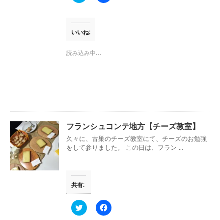
リ
a
ッ
c
ク
e
し
b
て
o
T
o
いいね:
w
k
i
で
t
共
読み込み中…
t
有
e
す
r
る
で
に
共
は
有
ク
(
リ
新
ッ
し
ク
い
し
ウ
て
フランシュコンテ地方【チーズ教室】
ィ
く
ン
だ
久々に、古巣のチーズ教室にて、チーズのお勉強
ド
さ
ウ
い
をして参りました。 この日は、フラン ...
で
(
開
新
き
し
ま
い
す
ウ
共有:
)
ィ
ン
ド
ウ
ク
F
で
リ
a
開
ッ
c