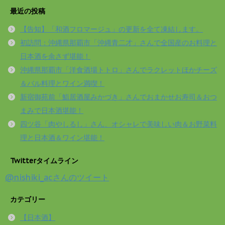
最近の投稿
【告知】「和酒フロマージュ」の更新を全て凍結します。
初訪問：沖縄県那覇市「沖縄青二才」さんで全国産のお料理と
日本酒を余さず堪能！
沖縄県那覇市「洋食酒場トトロ」さんでラクレットほかチーズ
＆バル料理とワイン満喫！
新宿御苑前「鮨居酒屋みかづき」さんでおまかせお寿司＆おつ
まみで日本酒堪能！
四ツ谷「肉やしるし」さん、オシャレで美味しい肉＆お野菜料
理と日本酒＆ワイン堪能！
Twitterタイムライン
@nishiki_acさんのツイート
カテゴリー
【日本酒】