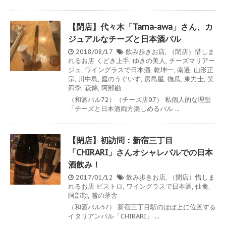
【閉店】代々木「Tama-awa」さん、カ
ジュアルなチーズと日本酒バル
2018/08/17
飲み歩きお店
,
（閉店）惜しま
れるお店
くどき上手
,
ゆきの美人
,
チーズマリアー
ジュ
,
ワイングラスで日本酒
,
乾坤一
,
南遷
,
山形正
宗
,
川中島
,
庭のうぐいす
,
房島屋
,
撫瓜
,
東力士
,
笑
四季
,
萩錦
,
阿部勘
（和酒バル72）（チーズ店07） 私個人的な理想
「チーズと日本酒両方楽しめるバル ...
【閉店】初訪問：新宿三丁目
「CHIRARI」さんオシャレバルでの日本
酒飲み！
2017/01/12
飲み歩きお店
,
（閉店）惜しま
れるお店
ビストロ
,
ワイングラスで日本酒
,
仙禽
,
阿部勘
,
雪の茅舎
（和酒バル57） 新宿三丁目駅のほぼ上に位置する
イタリアンバル「CHIRARI」 ...