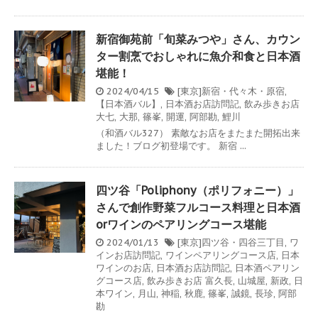
新宿御苑前「旬菜みつや」さん、カウン
ター割烹でおしゃれに魚介和食と日本酒
堪能！
2024/04/15
[東京]新宿・代々木・原宿
,
【日本酒バル】
,
日本酒お店訪問記
,
飲み歩きお店
大七
,
大那
,
篠峯
,
開運
,
阿部勘
,
鯉川
（和酒バル327） 素敵なお店をまたまた開拓出来
ました！ブログ初登場です。 新宿 ...
四ツ谷「Poliphony（ポリフォニー）」
さんで創作野菜フルコース料理と日本酒
orワインのペアリングコース堪能
2024/01/13
[東京]四ツ谷・四谷三丁目
,
ワ
インお店訪問記
,
ワインペアリングコース店
,
日本
ワインのお店
,
日本酒お店訪問記
,
日本酒ペアリン
グコース店
,
飲み歩きお店
富久長
,
山城屋
,
新政
,
日
本ワイン
,
月山
,
神稲
,
秋鹿
,
篠峯
,
誠鏡
,
長珍
,
阿部
勘