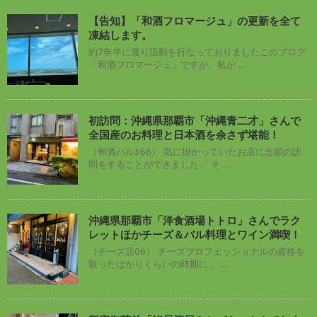
【告知】「和酒フロマージュ」の更新を全て
凍結します。
約7年半に渡り活動を行なっておりましたこのブログ
「和酒フロマージュ」ですが、私が ...
初訪問：沖縄県那覇市「沖縄青二才」さんで
全国産のお料理と日本酒を余さず堪能！
（和酒バル366） 気に掛かっていたお店に念願の訪
問をすることができました。 そ ...
沖縄県那覇市「洋食酒場トトロ」さんでラク
レットほかチーズ＆バル料理とワイン満喫！
（チーズ店06） チーズプロフェッショナルの資格を
取ったばかりくらいの時期に、 ...