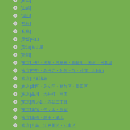
[山梨]
[岡山]
[島根]
[広島]
[愛媛]松山
[愛知]名古屋
[新潟]
[東京]上野・浅草・浅草橋・御徒町・鶯谷・日暮里
[東京]中野・高円寺・阿佐ヶ谷・荻窪・浜田山
[東京]伊豆諸島
[東京]北区・足立区・葛飾区・墨田区
[東京]品川・大井町・蒲田
[東京]四ツ谷・四谷三丁目
[東京]新宿・代々木・原宿
[東京]新橋・銀座・築地
[東京]月島、江戸川区・江東区