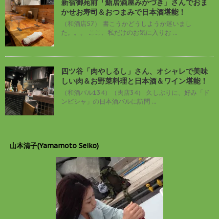
新宿御苑前「鮨居酒屋みかづき」さんでおま
かせお寿司＆おつまみで日本酒堪能！
（和酒店57） 書こうかどうしようか迷いまし
た。。。 ここ、私だけのお気に入りお ...
四ツ谷「肉やしるし」さん、オシャレで美味
しい肉＆お野菜料理と日本酒＆ワイン堪能！
（和酒バル134）（肉店34） 久しぶりに、好み「ド
ンピシャ」の日本酒バルに訪問 ...
山本清子(Yamamoto Seiko)