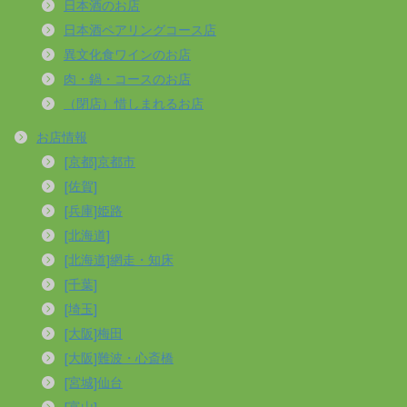
日本酒のお店
日本酒ペアリングコース店
異文化食ワインのお店
肉・鍋・コースのお店
（閉店）惜しまれるお店
お店情報
[京都]京都市
[佐賀]
[兵庫]姫路
[北海道]
[北海道]網走・知床
[千葉]
[埼玉]
[大阪]梅田
[大阪]難波・心斎橋
[宮城]仙台
[富山]