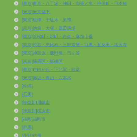
[東京]東京・八丁堀・神田・御茶ノ水・神保町・日本橋
[東京]東京都下
[東京]根津・千駄木・巣鴨
[東京]池袋・大塚・高田馬場
[東京]浜松町・田町・白金・麻布十番
[東京]渋谷・恵比寿・三軒茶屋・目黒・五反田・祐天寺
[東京]神楽坂・飯田橋・市ヶ谷
[東京]練馬区・板橋区
[東京]自由が丘・下北沢・経堂
[東京]赤坂・青山・六本木
[沖縄]
[石川]
[神奈川]川崎市
[神奈川]横浜市
[福岡]福岡市
[群馬]
[長野]信州