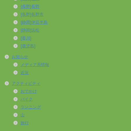
[長野]長野
[長野]長野市
[静岡]伊豆半島
[静岡]浜松
[香川]
[鹿児島]
お知らせ
メディア系情報
近況
アクティビティ
おでかけ
バイク
ランニング
山
旅行