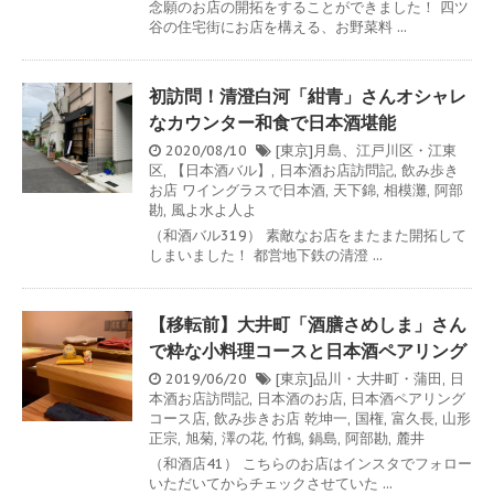
念願のお店の開拓をすることができました！ 四ツ
谷の住宅街にお店を構える、お野菜料 ...
初訪問！清澄白河「紺青」さんオシャレ
なカウンター和食で日本酒堪能
2020/08/10
[東京]月島、江戸川区・江東
区
,
【日本酒バル】
,
日本酒お店訪問記
,
飲み歩き
お店
ワイングラスで日本酒
,
天下錦
,
相模灘
,
阿部
勘
,
風よ水よ人よ
（和酒バル319） 素敵なお店をまたまた開拓して
しまいました！ 都営地下鉄の清澄 ...
【移転前】大井町「酒膳さめしま」さん
で粋な小料理コースと日本酒ペアリング
2019/06/20
[東京]品川・大井町・蒲田
,
日
本酒お店訪問記
,
日本酒のお店
,
日本酒ペアリング
コース店
,
飲み歩きお店
乾坤一
,
国権
,
富久長
,
山形
正宗
,
旭菊
,
澤の花
,
竹鶴
,
鍋島
,
阿部勘
,
麓井
（和酒店41） こちらのお店はインスタでフォロー
いただいてからチェックさせていた ...