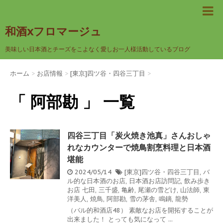
和酒xフロマージュ
美味しい日本酒とチーズをこよなく愛しお一人様活動しているブログ
ホーム
>
お店情報
>
[東京]四ツ谷・四谷三丁目
>
「 阿部勘 」 一覧
四谷三丁目「炭火焼き池真」さんおしゃ
れなカウンターで焼鳥割烹料理と日本酒
堪能
2024/05/14
[東京]四ツ谷・四谷三丁目
,
バ
ル的な日本酒のお店
,
日本酒お店訪問記
,
飲み歩き
お店
七田
,
三千盛
,
亀齢
,
尾瀬の雪どけ
,
山法師
,
東
洋美人
,
焼鳥
,
阿部勘
,
雪の茅舎
,
鳴鏑
,
龍勢
（バル的和酒店48） 素敵なお店を開拓することが
出来ました！ とっても気になって ...