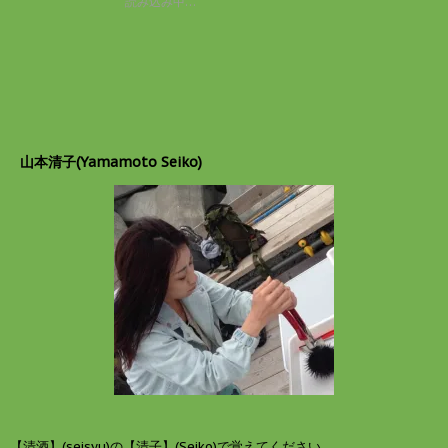
読み込み中…
w
k
ド
i
で
ウ
t
共
で
t
有
開
e
す
き
r
る
ま
で
に
す
共
は
)
有
ク
(
リ
新
ッ
し
ク
山本清子(Yamamoto Seiko)
い
し
ウ
て
ィ
く
ン
だ
ド
さ
ウ
い
で
(
開
新
き
し
ま
い
す
ウ
)
ィ
ン
ド
ウ
で
開
き
ま
す
)
【清酒】(seisyu)の【清子】(Seiko)で覚えてください。