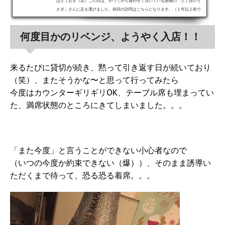
はさておき（笑）この日は、かつてから通わせて頂いている新橋の「三丁目のう
さぎ」さんに足を運びました。前回の訪問はこちらになります。（１年以上前で
すが。。。）いざ入店！お決まりのカウンターに着席！この日の１杯目は泡で。
おたるケルスナースパークリング。かなり辛口で、傾向としては柑橘系ですが、
何度目かのリベンジ、ようやく入店！！
すーっとするミント感が強いお酒でした。飲みきりでなんか得した気分（笑）。
選べる２種のお通しは、燻製ソーセージとタケノコの土佐煮。遅い時間...
来るたびに貸切が続き、黙って引き返す日が続いており
（笑）、またそうかな〜と思って行ってみたら
今度はカウンターギリギリOK、テーブル席も埋まってい
た、満席状態のところにきてしまいました。。。
「また今度」と言うことができない小心者なので
（いつの今度か約束できない（爆））、そのまま誘導い
ただくまで待って、恐る恐る着席。。。