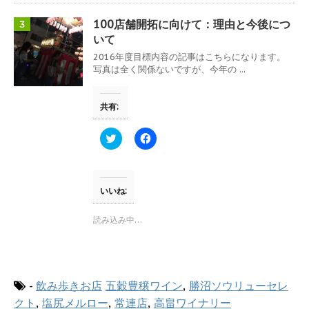
共
は
有
ク
(
リ
100店舗開拓に向けて：理由と今後につ
3
新
ッ
し
ク
いて
い
し
ウ
て
2016年度目標内容の記事はこちらになります。
ィ
く
写真は全く関係ないですが、今年の ...
ン
だ
ド
さ
ウ
い
で
(
共有:
開
新
き
し
ま
い
す
ウ
ク
F
)
ィ
リ
a
ン
ッ
c
ド
ク
e
ウ
し
b
で
て
o
開
T
o
いいね:
き
w
k
ま
i
で
す
t
共
読み込み中…
)
t
有
e
す
r
る
で
に
共
は
有
ク
(
リ
-
飲み歩きお店
五穀豊穣ワイン
,
勝沼ソウリューセレ
新
ッ
し
ク
クト
,
塩尻メルロー
,
常連店
,
高畠ワイナリー
い
し