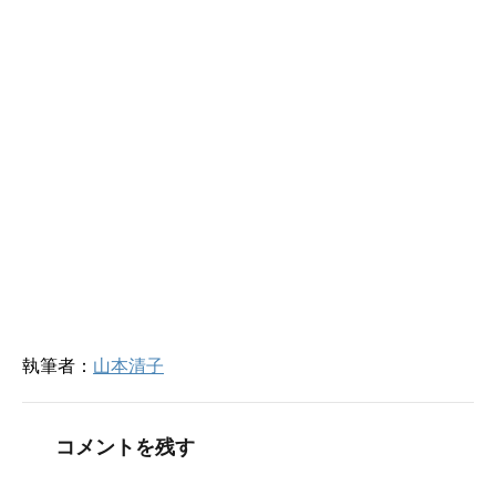
ウ
て
ィ
く
ン
だ
ド
さ
ウ
い
で
(
開
新
き
し
ま
い
す
ウ
)
ィ
ン
ド
ウ
で
開
き
ま
す
)
執筆者：
山本清子
コメントを残す