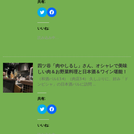
ン
だ
共有:
ド
さ
ウ
い
ク
F
で
(
リ
a
開
新
ッ
c
き
し
ク
e
ま
い
し
b
す
ウ
いいね:
て
o
)
ィ
T
o
ン
読み込み中…
w
k
ド
i
で
ウ
t
共
で
t
有
開
e
す
き
r
る
ま
で
に
す
四ツ谷「肉やしるし」さん、オシャレで美味
共
は
)
有
ク
しい肉＆お野菜料理と日本酒＆ワイン堪能！
(
リ
新
ッ
（和酒バル134）（肉店34） 久しぶりに、好み「ド
し
ク
ンピシャ」の日本酒バルに訪問 ...
い
し
ウ
て
ィ
く
ン
だ
共有:
ド
さ
ウ
い
ク
F
で
(
リ
a
開
新
ッ
c
き
し
ク
e
ま
い
し
b
す
ウ
いいね:
て
o
)
ィ
T
o
ン