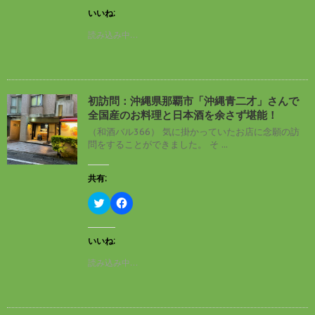
ク
e
し
b
いいね:
て
o
T
o
読み込み中…
w
k
i
で
t
共
t
有
e
す
r
る
で
に
初訪問：沖縄県那覇市「沖縄青二才」さんで
共
は
有
ク
全国産のお料理と日本酒を余さず堪能！
(
リ
新
ッ
（和酒バル366） 気に掛かっていたお店に念願の訪
し
ク
問をすることができました。 そ ...
い
し
ウ
て
ィ
く
ン
だ
共有:
ド
さ
ウ
い
ク
F
で
(
リ
a
開
新
ッ
c
き
し
ク
e
ま
い
し
b
す
ウ
いいね:
て
o
)
ィ
T
o
ン
読み込み中…
w
k
ド
i
で
ウ
t
共
で
t
有
開
e
す
き
r
る
ま