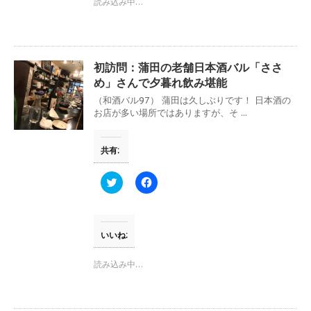
読み込み中…
t
有
e
す
r
る
で
に
共
は
有
ク
(
リ
初訪問：蒲田の老舗日本酒バル「ささ
新
ッ
し
ク
め」さんで夕暮れ飲み堪能
い
し
ウ
て
（和酒バル97） 蒲田は久しぶりです！ 日本酒の
ィ
く
お店が多い場所ではありますが、そ ...
ン
だ
ド
さ
ウ
い
で
(
共有:
開
新
き
し
ま
い
す
ウ
ク
F
)
ィ
リ
a
ン
ッ
c
ド
ク
e
ウ
し
b
で
て
o
開
T
o
いいね:
き
w
k
ま
i
で
す
t
共
読み込み中…
)
t
有
e
す
r
る
で
に
共
は