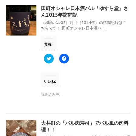
有
ク
(
リ
田町オシャレ日本酒バル「ゆすら堂」さ
新
ッ
し
ク
ん2015年訪問記
い
し
ウ
て
（和酒バル05）前回（2014年）の訪問記録はこ
ィ
く
ちらです！ 田町オシャレ日本酒バ ...
ン
だ
ド
さ
ウ
い
で
(
共有:
開
新
き
し
ま
い
す
ウ
ク
F
)
ィ
リ
a
ン
ッ
c
ド
ク
e
ウ
し
b
で
て
o
開
T
o
いいね:
き
w
k
ま
i
で
す
t
共
読み込み中…
)
t
有
e
す
r
る
で
に
共
は
有
ク
(
リ
大井町の「バル肉寿司」でバル風の肉料
新
ッ
し
ク
理！！
い
し