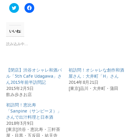
ク
F
リ
a
ッ
c
ク
e
し
b
て
o
T
o
いいね:
w
k
i
で
t
共
読み込み中…
t
有
e
す
r
る
で
に
共
は
有
ク
【閉店】渋谷オシャレ和酒バ
初訪問！オシャレな創作和酒
(
リ
新
ッ
ル「5th Cafe Udagawa」さ
屋さん：大井町「H」さん
し
ク
ん2015年前半訪問記
2014年8月21日
い
し
ウ
て
2015年2月5日
[東京]品川・大井町・蒲田
ィ
く
飲み歩きお店
ン
だ
ド
さ
ウ
い
初訪問！恵比寿
で
(
開
新
「Sanpine（サンピーヌ）」
き
し
さんで出汁料理と日本酒
ま
い
す
ウ
2018年3月9日
)
ィ
[東京]渋谷・恵比寿・三軒茶
ン
ド
屋・目黒・五反田・祐天寺