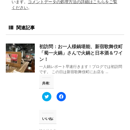
います。
コメントデータの処理方法の詳細はこちらをご覧
ください
。
関連記事
初訪問：お一人様鍋堪能、新宿歌舞伎町
「蜀一火鍋」さんで火鍋と日本酒＆ワイ
ン！
一人鍋レポート早速行きます！ブログでは初訪問
です。 この日は新宿歌舞伎町にお店を ...
共有:
ク
F
リ
a
ッ
c
ク
e
し
b
て
o
T
o
いいね:
w
k
i
で
t
共