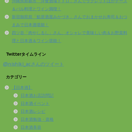
沖縄県那覇市「洋食酒場トトロ」さんでラクレットほかチーズ
＆バル料理とワイン満喫！
新宿御苑前「鮨居酒屋みかづき」さんでおまかせお寿司＆おつ
まみで日本酒堪能！
四ツ谷「肉やしるし」さん、オシャレで美味しい肉＆お野菜料
理と日本酒＆ワイン堪能！
Twitterタイムライン
@nishiki_acさんのツイート
カテゴリー
【日本酒】
日本酒お店訪問記
日本酒イベント
日本酒レシピ
日本酒勉強・資格
日本酒美容