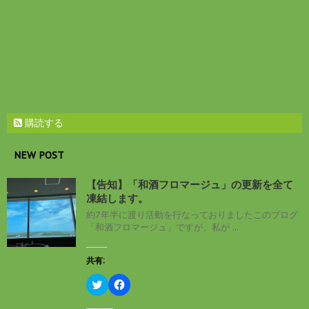
ン
ド
ウ
で
開
き
ま
す
)
購読する
NEW POST
【告知】「和酒フロマージュ」の更新を全て
凍結します。
約7年半に渡り活動を行なっておりましたこのブログ
「和酒フロマージュ」ですが、私が ...
共有:
ク
F
リ
a
ッ
c