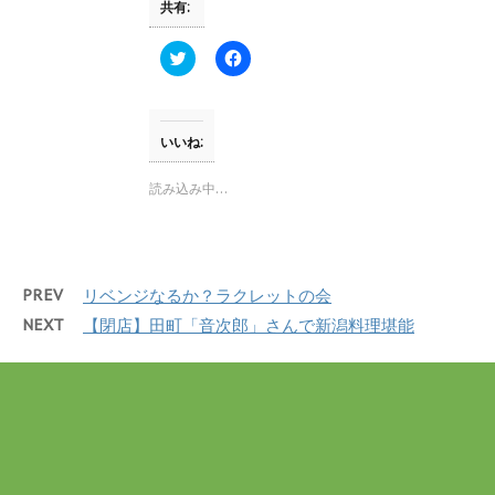
共有:
開
新
き
し
ま
い
す
ウ
ク
F
)
ィ
リ
a
ン
ッ
c
ド
ク
e
ウ
し
b
で
て
o
開
T
o
いいね:
き
w
k
ま
i
で
す
t
共
読み込み中…
)
t
有
e
す
r
る
で
に
共
は
有
ク
(
リ
PREV
リベンジなるか？ラクレットの会
新
ッ
し
ク
NEXT
【閉店】田町「音次郎」さんで新潟料理堪能
い
し
ウ
て
ィ
く
ン
だ
ド
さ
ウ
い
で
(
開
新
き
し
ま
い
す
ウ
)
ィ