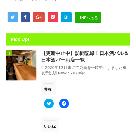
ウ
で
開
き
B!
ま
LINEへ送る
す
)
Pick Up!
【更新中止中】訪問記録！日本酒バル＆
1
日本酒バーお店一覧
※2020年12月末にて更新を一時中止しました※
表示説明 New：2020年1 ...
共有:
ク
F
リ
a
ッ
c
ク
e
し
b
て
o
T
o
いいね:
w
k
i
で