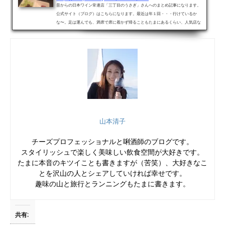
昔からの日本ワイン常連店「三丁目のうさぎ」さんへのまとめ記事になります。
公式サイト（ブログ）はこちらになります。最近は年１回・・・行けているか
な〜。足は運んでも、満席で席に着かず帰ることもたまにあるくらい、人気店な
んですよね。 長く通っている身としては、喜ばしい限りですがやっぱりもっと通
いたい！！。・・・自分への戒めとしても、今回まとめてみることにしました
（笑）。最新の訪問はこちら。2016年の訪問今度は試験の結果を堂々と申しつた
えに参りました☆。思い出に浸る訪問になったのですが。。。今更なが...
山本清子
チーズプロフェッショナルと唎酒師のブログです。
スタイリッシュで楽しく美味しい飲食空間が大好きです。
たまに本音のキツイことも書きますが（苦笑）、大好きなこ
とを沢山の人とシェアしていければ幸せです。
趣味の山と旅行とランニングもたまに書きます。
共有: