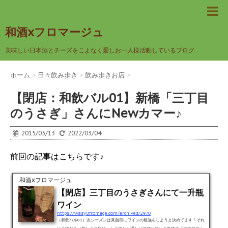
和酒xフロマージュ
美味しい日本酒とチーズをこよなく愛しお一人様活動しているブログ
ホーム
>
日々飲み歩き
>
飲み歩きお店
>
【閉店：和飲バル01】新橋「三丁目
のうさぎ」さんにNewカマー♪
2015/03/13
2022/03/04
前回の記事はこちらです♪
和酒xフロマージュ
【閉店】三丁目のうさぎさんにて一升瓶
ワイン
https://wasyufromage.com/archives/2970
（和飲バル01）次シーズンは真面目にワインの勉強をしようと決めてます！それ