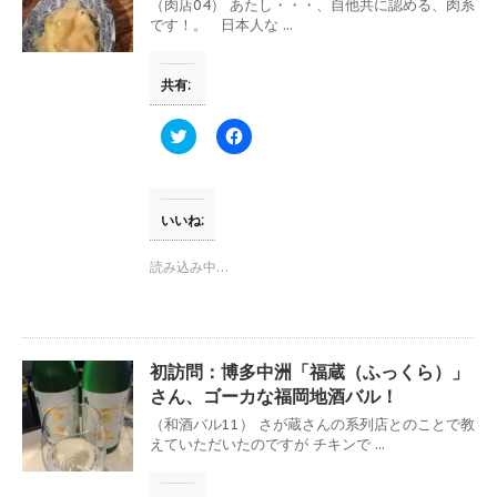
ウ
て
（肉店04） あたし・・・、自他共に認める、肉系
ィ
く
です！。 日本人な ...
ン
だ
ド
さ
ウ
い
で
(
共有:
開
新
き
し
ま
い
す
ウ
ク
F
)
ィ
リ
a
ン
ッ
c
ド
ク
e
ウ
し
b
で
て
o
開
T
o
いいね:
き
w
k
ま
i
で
す
t
共
読み込み中…
)
t
有
e
す
r
る
で
に
共
は
有
ク
(
リ
初訪問：博多中洲「福蔵（ふっくら）」
新
ッ
し
ク
さん、ゴーカな福岡地酒バル！
い
し
ウ
て
（和酒バル11） さが蔵さんの系列店とのことで教
ィ
く
えていただいたのですが チキンで ...
ン
だ
ド
さ
ウ
い
で
(