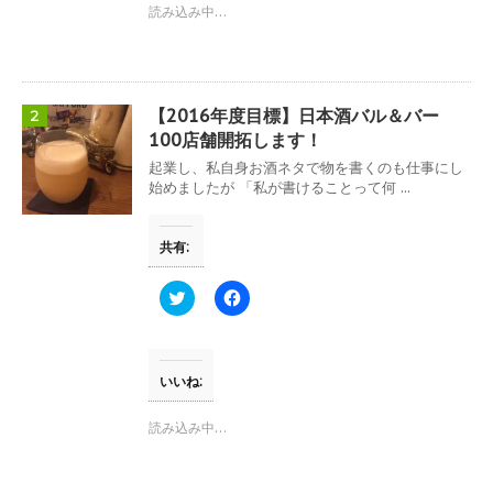
t
共
読み込み中…
t
有
e
す
r
る
で
に
共
は
有
ク
(
リ
【2016年度目標】日本酒バル＆バー
2
新
ッ
し
ク
100店舗開拓します！
い
し
ウ
て
起業し、私自身お酒ネタで物を書くのも仕事にし
ィ
く
始めましたが 「私が書けることって何 ...
ン
だ
ド
さ
ウ
い
で
(
共有:
開
新
き
し
ま
い
す
ウ
ク
F
)
ィ
リ
a
ン
ッ
c
ド
ク
e
ウ
し
b
で
て
o
開
T
o
いいね:
き
w
k
ま
i
で
す
t
共
読み込み中…
)
t
有
e
す
r
る
で
に