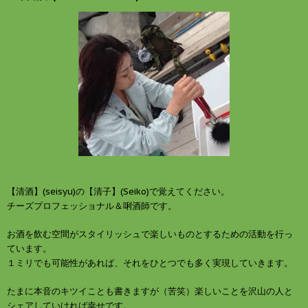
ウ
て
ィ
く
ン
だ
ド
さ
ウ
い
で
(
開
新
き
し
ま
い
す
ウ
)
ィ
ン
ド
ウ
で
開
き
ま
す
)
【清酒】(seisyu)の【清子】(Seiko)で覚えてください。
チーズプロフェッショナル＆唎酒師です。
お酒を飲む空間がスタイリッシュで楽しいものとするための活動を行っ
ています。
１ミリでも可能性があれば、それをひとつでも多く実現していきます。
たまに本音のキツイことも書きますが（苦笑）楽しいことを沢山の人と
シェアしていければ幸せです。