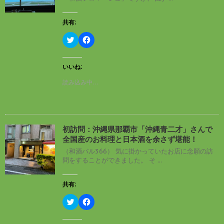
共有:
ク
F
リ
a
ッ
c
ク
e
し
b
いいね:
て
o
T
o
読み込み中…
w
k
i
で
t
共
t
有
e
す
r
る
で
に
初訪問：沖縄県那覇市「沖縄青二才」さんで
共
は
有
ク
全国産のお料理と日本酒を余さず堪能！
(
リ
新
ッ
（和酒バル366） 気に掛かっていたお店に念願の訪
し
ク
問をすることができました。 そ ...
い
し
ウ
て
ィ
く
ン
だ
共有:
ド
さ
ウ
い
ク
F
で
(
リ
a
開
新
ッ
c
き
し
ク
e
ま
い