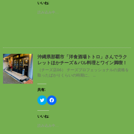
し
b
す
ウ
いいね:
て
o
)
ィ
T
o
ン
読み込み中…
w
k
ド
i
で
ウ
t
共
で
t
有
開
e
す
き
r
る
ま
で
に
す
共
は
)
有
ク
(
リ
新
ッ
し
ク
沖縄県那覇市「洋食酒場トトロ」さんでラク
い
し
レットほかチーズ＆バル料理とワイン満喫！
ウ
て
ィ
く
（チーズ店06） チーズプロフェッショナルの資格を
ン
だ
取ったばかりくらいの時期に、 ...
ド
さ
ウ
い
で
(
開
新
共有:
き
し
ま
い
す
ウ
ク
F
)
ィ
リ
a
ン
ッ
c
ド
ク
e
ウ
し
b
いいね:
で
て
o
開
T
o
読み込み中…
き
w
k
ま
i
で
す