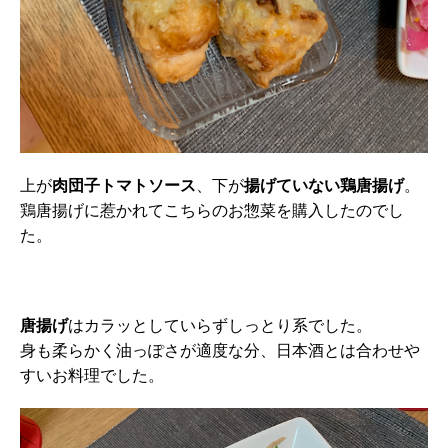
上が
肉団子トマトソース
、下が
揚げていない鶏唐揚げ
。
鶏唐揚げに惹かれてこちらのお惣菜を購入したのでし
た。
唐揚げ
はカラッとしていらずしっとり系でした。
身も柔らかく油っぽさが適度な分、日本酒とは合わせや
すいお料理でした。