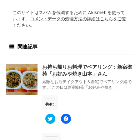
このサイトはスパムを低減するために Akismet を使って
います。
コメントデータの処理方法の詳細はこちらをご覧
ください
。
関連記事
お持ち帰りお料理でペアリング：新宿御
苑「お好みや焼き山本」さん
素敵なお店テイクアウト＆自宅でペアリング編で
す。 この日は新宿御苑「お好みや焼き ...
共有:
ク
F
リ
a
ッ
c
ク
e
し
b
て
o