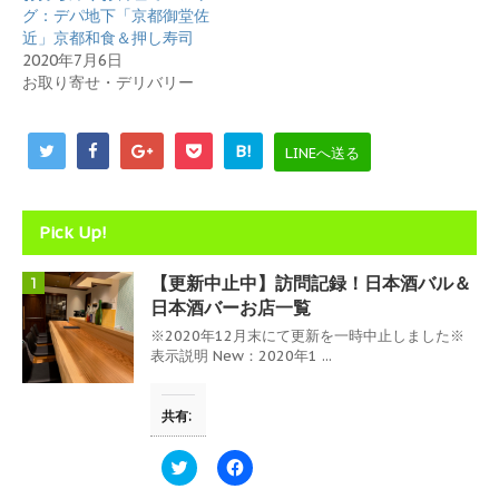
き
し
グ：デパ地下「京都御堂佐
ま
い
す
ウ
近」京都和食＆押し寿司
)
ィ
2020年7月6日
ン
ド
お取り寄せ・デリバリー
ウ
で
開
き
B!
ま
LINEへ送る
す
)
Pick Up!
【更新中止中】訪問記録！日本酒バル＆
1
日本酒バーお店一覧
※2020年12月末にて更新を一時中止しました※
表示説明 New：2020年1 ...
共有:
ク
F
リ
a
ッ
c