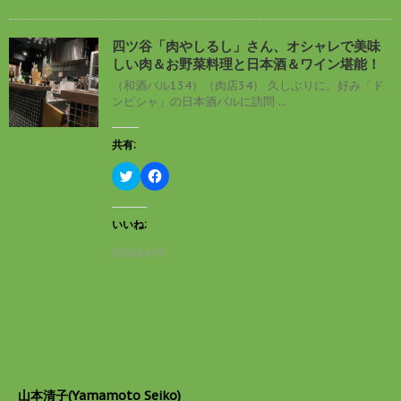
有
ク
(
リ
新
ッ
し
ク
四ツ谷「肉やしるし」さん、オシャレで美味
い
し
しい肉＆お野菜料理と日本酒＆ワイン堪能！
ウ
て
ィ
く
（和酒バル134）（肉店34） 久しぶりに、好み「ド
ン
だ
ンピシャ」の日本酒バルに訪問 ...
ド
さ
ウ
い
で
(
開
新
共有:
き
し
ま
い
す
ウ
ク
F
)
ィ
リ
a
ン
ッ
c
ド
ク
e
ウ
し
b
いいね:
で
て
o
開
T
o
読み込み中…
き
w
k
ま
i
で
す
t
共
)
t
有
e
す
r
る
で
に
共
は
有
ク
(
リ
新
ッ
し
ク
山本清子(Yamamoto Seiko)
い
し