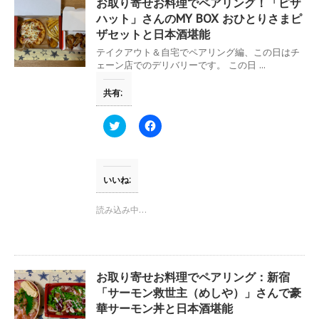
お取り寄せお料理でペアリング！「ピザ
新
ッ
し
ク
ハット」さんのMY BOX おひとりさまピ
い
し
ザセットと日本酒堪能
ウ
て
ィ
く
テイクアウト＆自宅でペアリング編、この日はチ
ン
だ
ド
さ
ェーン店でのデリバリーです。 この日 ...
ウ
い
で
(
開
新
共有:
き
し
ま
い
す
ウ
ク
F
)
ィ
リ
a
ン
ッ
c
ド
ク
e
ウ
し
b
で
て
o
開
T
o
いいね:
き
w
k
ま
i
で
す
t
共
読み込み中…
)
t
有
e
す
r
る
で
に
共
は
有
ク
(
リ
お取り寄せお料理でペアリング：新宿
新
ッ
し
ク
「サーモン救世主（めしや）」さんで豪
い
し
華サーモン丼と日本酒堪能
ウ
て
ィ
く