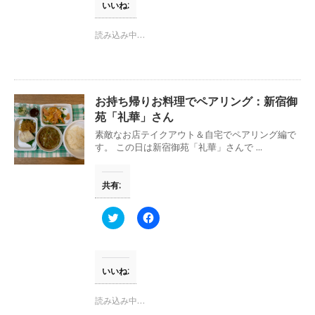
T
o
いいね:
w
k
i
で
t
共
読み込み中…
t
有
e
す
r
る
で
に
共
は
有
ク
(
リ
お持ち帰りお料理でペアリング：新宿御
新
ッ
し
ク
苑「礼華」さん
い
し
ウ
て
素敵なお店テイクアウト＆自宅でペアリング編で
ィ
く
す。 この日は新宿御苑「礼華」さんで ...
ン
だ
ド
さ
ウ
い
で
(
共有:
開
新
き
し
ま
い
す
ウ
ク
F
)
ィ
リ
a
ン
ッ
c
ド
ク
e
ウ
し
b
で
て
o
開
T
o
いいね:
き
w
k
ま
i
で
す
t
共
読み込み中…
)
t
有