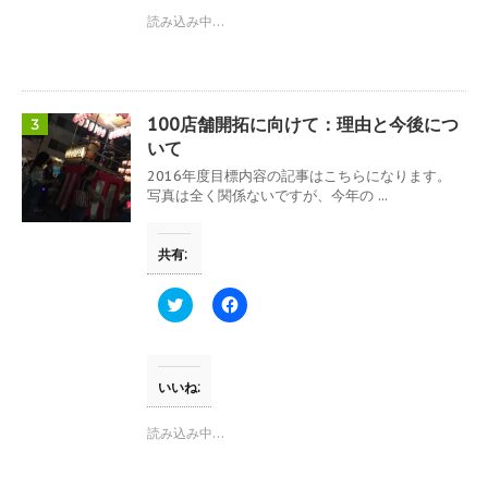
ま
i
で
す
t
共
読み込み中…
)
t
有
e
す
r
る
で
に
共
は
有
ク
(
リ
100店舗開拓に向けて：理由と今後につ
3
新
ッ
し
ク
いて
い
し
ウ
て
2016年度目標内容の記事はこちらになります。
ィ
く
写真は全く関係ないですが、今年の ...
ン
だ
ド
さ
ウ
い
で
(
共有:
開
新
き
し
ま
い
す
ウ
ク
F
)
ィ
リ
a
ン
ッ
c
ド
ク
e
ウ
し
b
で
て
o
開
T
o
いいね:
き
w
k
ま
i
で
す
t
共
読み込み中…
)
t
有
e
す
r
る
で
に