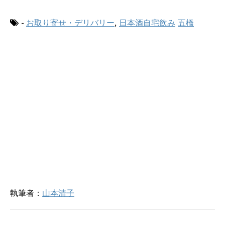
共
は
有
ク
(
リ
-
お取り寄せ・デリバリー
,
日本酒自宅飲み
五橋
新
ッ
し
ク
い
し
ウ
て
ィ
く
ン
だ
ド
さ
ウ
い
で
(
開
新
き
し
ま
い
す
ウ
)
ィ
ン
ド
ウ
で
開
き
ま
す
)
執筆者：
山本清子