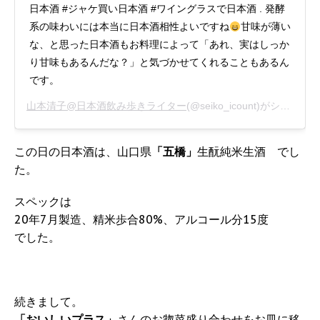
日本酒 #ジャケ買い日本酒 #ワイングラスで日本酒 . 発酵
系の味わいには本当に日本酒相性よいですね
甘味が薄い
な、と思った日本酒もお料理によって「あれ、実はしっか
り甘味もあるんだな？」と気づかせてくれることもあるん
です。
山本清子@日本酒飲み歩きライター
(@seiko_icount)がシェアした投稿 -
この日の日本酒は、山口県
「五橋」
生酛純米生酒 でし
た。
スペックは
20年7月製造、精米歩合80%、アルコール分15度
でした。
続きまして。
「おいしいプラス」
さんのお惣菜盛り合わせをお皿に移