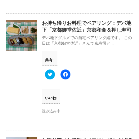
e
す
r
る
で
に
共
は
有
ク
(
リ
お持ち帰りお料理でペアリング：デパ地
新
ッ
し
ク
下「京都御堂佐近」京都和食＆押し寿司
い
し
ウ
て
デパ地下グルメでの自宅ペアリング編です。 この
ィ
く
日は「京都御堂佐近」さんで京寿司と ...
ン
だ
ド
さ
ウ
い
で
(
共有:
開
新
き
し
ま
い
す
ウ
ク
F
)
ィ
リ
a
ン
ッ
c
ド
ク
e
ウ
し
b
で
て
o
開
T
o
いいね:
き
w
k
ま
i
で
す
t
共
読み込み中…
)
t
有
e
す
r
る
で
に
共
は
有
ク
(
リ