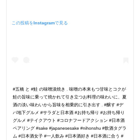
この投稿をInstagramで見る
#五橋 と #鮭 の味噌漬焼き . 味噌の本来もつ甘味とコクが
鮭の旨味に乗って焼かれて引き立つお料理の味わいに、夏
酒の淡い味わいから旨味を相乗的に引き出す . #醸す #デ
パ地下グルメ #サラダと日本酒 #お持ち帰り #お持ち帰り
グルメ #テイクアウト #コロナフードアクション #日本酒
ペアリング #sake #japanesesake #nihonshu #飲酒タグラ
ム #日本酒女子 #一人飲み #日本酒好き #日本酒に合う #