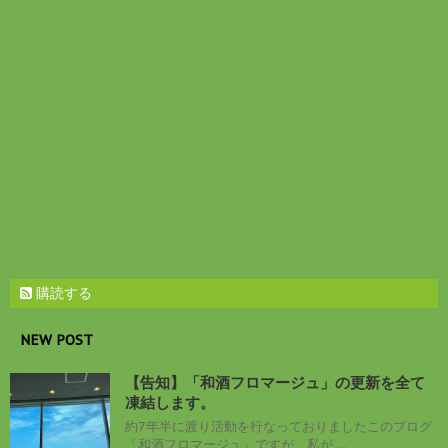
開
新
き
し
ま
い
す
ウ
)
ィ
ン
ド
ウ
で
開
き
ま
す
)
購読する
NEW POST
【告知】「和酒フロマージュ」の更新を全て
凍結します。
約7年半に渡り活動を行なっておりましたこのブログ
「和酒フロマージュ」ですが、私が ...