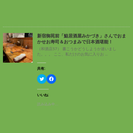
t
共
)
t
有
e
す
r
る
で
に
共
は
有
ク
(
リ
新
ッ
し
ク
新宿御苑前「鮨居酒屋みかづき」さんでおま
い
し
かせお寿司＆おつまみで日本酒堪能！
ウ
て
ィ
く
（和酒店57） 書こうかどうしようか迷いまし
ン
だ
た。。。 ここ、私だけのお気に入りお ...
ド
さ
ウ
い
で
(
開
新
共有:
き
し
ま
い
す
ウ
ク
F
)
ィ
リ
a
ン
ッ
c
ド
ク
e
ウ
し
b
いいね:
で
て
o
開
T
o
読み込み中…
き
w
k
ま
i
で
す
t
共
)
t
有
e
す
r
る
で
に
共
は