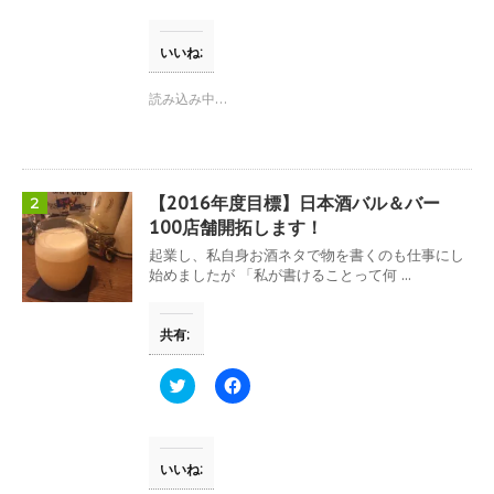
ク
e
し
b
て
o
T
o
いいね:
w
k
i
で
t
共
読み込み中…
t
有
e
す
r
る
で
に
共
は
有
ク
(
リ
【2016年度目標】日本酒バル＆バー
2
新
ッ
し
ク
100店舗開拓します！
い
し
ウ
て
起業し、私自身お酒ネタで物を書くのも仕事にし
ィ
く
始めましたが 「私が書けることって何 ...
ン
だ
ド
さ
ウ
い
で
(
共有:
開
新
き
し
ま
い
す
ウ
ク
F
)
ィ
リ
a
ン
ッ
c
ド
ク
e
ウ
し
b
で
て
o
開
T
o
いいね:
き
w
k