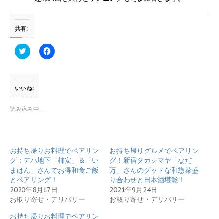
共有:
ク
F
リ
a
ッ
c
ク
e
し
b
て
o
T
o
いいね:
w
k
i
で
t
共
読み込み中…
t
有
e
す
r
る
で
に
共
は
有
ク
お持ち帰りお料理でペアリン
お持ち帰りグルメでペアリン
(
リ
新
ッ
グ：デパ地下「柿安」＆「い
グ！新宿タカシマヤ「なだ
し
ク
まはん」さんでお得和食ご飯
万」さんのグッドな和惣菜盛
い
し
ウ
て
とペアリング！
り合わせと日本酒堪能！
ィ
く
2020年8月17日
2021年9月24日
ン
だ
ド
さ
お取り寄せ・デリバリー
お取り寄せ・デリバリー
ウ
い
で
(
開
新
お持ち帰りお料理でペアリン