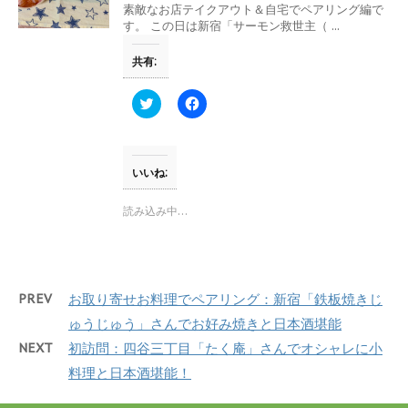
素敵なお店テイクアウト＆自宅でペアリング編で
ン
だ
ド
さ
す。 この日は新宿「サーモン救世主（ ...
ウ
い
で
(
開
新
共有:
き
し
ま
い
す
ウ
ク
F
)
ィ
リ
a
ン
ッ
c
ド
ク
e
ウ
し
b
で
て
o
開
T
o
いいね:
き
w
k
ま
i
で
す
t
共
読み込み中…
)
t
有
e
す
r
る
で
に
共
は
有
ク
(
リ
PREV
お取り寄せお料理でペアリング：新宿「鉄板焼きじ
新
ッ
し
ク
ゅうじゅう」さんでお好み焼きと日本酒堪能
い
し
ウ
て
NEXT
初訪問：四谷三丁目「たく庵」さんでオシャレに小
ィ
く
ン
だ
料理と日本酒堪能！
ド
さ
ウ
い
で
(