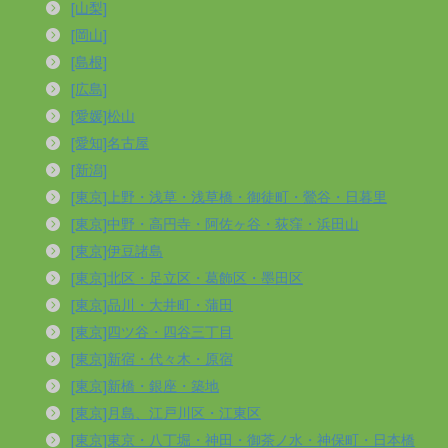
[山梨]
[岡山]
[島根]
[広島]
[愛媛]松山
[愛知]名古屋
[新潟]
[東京]上野・浅草・浅草橋・御徒町・鶯谷・日暮里
[東京]中野・高円寺・阿佐ヶ谷・荻窪・浜田山
[東京]伊豆諸島
[東京]北区・足立区・葛飾区・墨田区
[東京]品川・大井町・蒲田
[東京]四ツ谷・四谷三丁目
[東京]新宿・代々木・原宿
[東京]新橋・銀座・築地
[東京]月島、江戸川区・江東区
[東京]東京・八丁堀・神田・御茶ノ水・神保町・日本橋