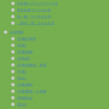
日本酒ペアリングコース店
異文化食ワインのお店
肉・鍋・コースのお店
（閉店）惜しまれるお店
お店情報
[京都]京都市
[佐賀]
[兵庫]姫路
[北海道]
[北海道]網走・知床
[千葉]
[埼玉]
[大阪]梅田
[大阪]難波・心斎橋
[宮城]仙台
[富山]