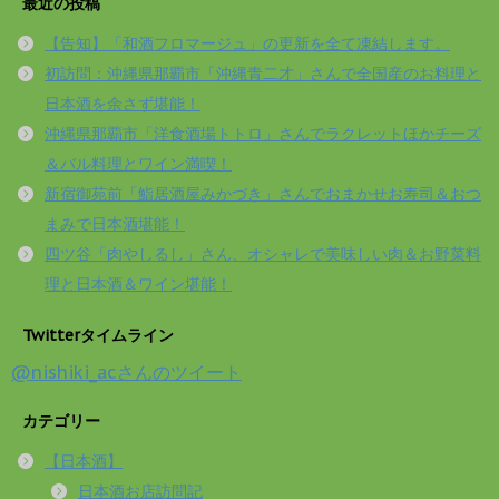
最近の投稿
【告知】「和酒フロマージュ」の更新を全て凍結します。
初訪問：沖縄県那覇市「沖縄青二才」さんで全国産のお料理と
日本酒を余さず堪能！
沖縄県那覇市「洋食酒場トトロ」さんでラクレットほかチーズ
＆バル料理とワイン満喫！
新宿御苑前「鮨居酒屋みかづき」さんでおまかせお寿司＆おつ
まみで日本酒堪能！
四ツ谷「肉やしるし」さん、オシャレで美味しい肉＆お野菜料
理と日本酒＆ワイン堪能！
Twitterタイムライン
@nishiki_acさんのツイート
カテゴリー
【日本酒】
日本酒お店訪問記