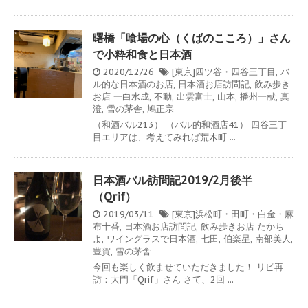
曙橋「喰場の心（くばのこころ）」さん
で小粋和食と日本酒
2020/12/26
[東京]四ツ谷・四谷三丁目
,
バ
ル的な日本酒のお店
,
日本酒お店訪問記
,
飲み歩き
お店
一白水成
,
不動
,
出雲富士
,
山本
,
播州一献
,
真
澄
,
雪の茅舎
,
鳩正宗
（和酒バル213） （バル的和酒店41） 四谷三丁
目エリアは、考えてみれば荒木町 ...
日本酒バル訪問記2019/2月後半
（Qrif）
2019/03/11
[東京]浜松町・田町・白金・麻
布十番
,
日本酒お店訪問記
,
飲み歩きお店
たかち
よ
,
ワイングラスで日本酒
,
七田
,
伯楽星
,
南部美人
,
豊賀
,
雪の茅舎
今回も楽しく飲ませていただきました！ リピ再
訪：大門「Qrif」さん さて、2回 ...