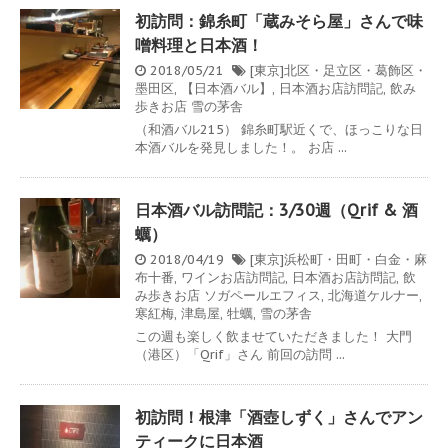
初訪問：錦糸町「蔵みそら屋」さんで味
噌料理と日本酒！
2018/05/21
[東京]北区・足立区・葛飾区・
墨田区
,
【日本酒バル】
,
日本酒お店訪問記
,
飲み
歩きお店
雪の茅舎
（和酒バル215） 錦糸町駅近くで、ほっこりな日
本酒バルを発見しました！。 お店 ...
日本酒バル訪問記：3/30週（Qrif & 酒
蠣）
2018/04/19
[東京]浜松町・田町・白金・麻
布十番
,
ワインお店訪問記
,
日本酒お店訪問記
,
飲
み歩きお店
ソガペールエフィス
,
北海道ケルナー
,
寒紅梅
,
津島屋
,
牡蠣
,
雪の茅舎
この週も楽しく飲ませていただきました！ 大門
（港区）「Qrif」さん 前回の訪問 ...
初訪問！根津「酒壺しずく」さんでアン
ティークに日本酒