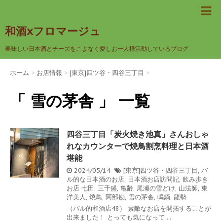
和酒xフロマージュ
美味しい日本酒とチーズをこよなく愛しお一人様活動しているブログ
ホーム
>
お店情報
>
[東京]四ツ谷・四谷三丁目
>
「 雪の茅舎 」 一覧
四谷三丁目「炭火焼き池真」さんおしゃ
れなカウンターで焼鳥割烹料理と日本酒
堪能
2024/05/14
[東京]四ツ谷・四谷三丁目
,
バ
ル的な日本酒のお店
,
日本酒お店訪問記
,
飲み歩き
お店
七田
,
三千盛
,
亀齢
,
尾瀬の雪どけ
,
山法師
,
東
洋美人
,
焼鳥
,
阿部勘
,
雪の茅舎
,
鳴鏑
,
龍勢
（バル的和酒店48） 素敵なお店を開拓することが
出来ました！ とっても気になって ...