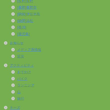
[長野]長野
[長野]長野市
[静岡]伊豆半島
[静岡]浜松
[香川]
[鹿児島]
お知らせ
メディア系情報
近況
アクティビティ
おでかけ
バイク
ランニング
山
旅行
チーズ