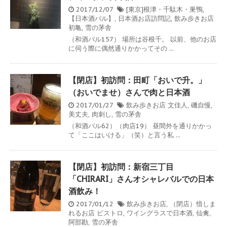
2017/12/07
[東京]根津・千駄木・巣鴨
,
【日本酒バル】
,
日本酒お店訪問記
,
飲み歩きお店
初亀
,
雪の茅舎
（和酒バル157） 場所は谷根千。 以前、他のお店
に伺う際に偶然通りかかってその ...
【閉店】初訪問：田町「おいで升。」
（おいでませ）さんで肉と日本酒
2017/01/27
飲み歩きお店
文佳人
,
磯自慢
,
美丈夫
,
肉刺し
,
雪の茅舎
（和酒バル62）（肉店19） 昼間外を通りかかっ
て「ここはいける」（笑）と言う私 ...
【閉店】初訪問：新宿三丁目
「CHIRARI」さんオシャレバルでの日本
酒飲み！
2017/01/12
飲み歩きお店
,
（閉店）惜しま
れるお店
ビストロ
,
ワイングラスで日本酒
,
仙禽
,
阿部勘
,
雪の茅舎