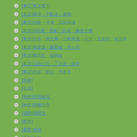
[東京]東京都下
[東京]根津・千駄木・巣鴨
[東京]池袋・大塚・高田馬場
[東京]浜松町・田町・白金・麻布十番
[東京]渋谷・恵比寿・三軒茶屋・目黒・五反田・祐天寺
[東京]神楽坂・飯田橋・市ヶ谷
[東京]練馬区・板橋区
[東京]自由が丘・下北沢・経堂
[東京]赤坂・青山・六本木
[沖縄]
[石川]
[神奈川]川崎市
[神奈川]横浜市
[福岡]福岡市
[群馬]
[長野]信州