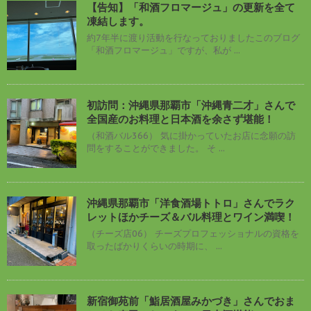
【告知】「和酒フロマージュ」の更新を全て
凍結します。
約7年半に渡り活動を行なっておりましたこのブログ
「和酒フロマージュ」ですが、私が ...
初訪問：沖縄県那覇市「沖縄青二才」さんで
全国産のお料理と日本酒を余さず堪能！
（和酒バル366） 気に掛かっていたお店に念願の訪
問をすることができました。 そ ...
沖縄県那覇市「洋食酒場トトロ」さんでラク
レットほかチーズ＆バル料理とワイン満喫！
（チーズ店06） チーズプロフェッショナルの資格を
取ったばかりくらいの時期に、 ...
新宿御苑前「鮨居酒屋みかづき」さんでおま