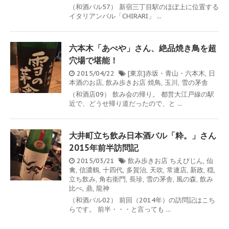
（和酒バル57） 新宿三丁目駅のほぼ上に位置する
イタリアンバル「CHIRARI」 ...
六本木「あべや」さん、絶品焼き鳥を超
穴場で堪能！
2015/04/22
[東京]赤坂・青山・六本木
,
日
本酒のお店
,
飲み歩きお店
焼鳥
,
玉川
,
雪の茅舎
（和酒店09） 飲み会の帰り。 都営大江戸線の駅
近で、どうせ帰り道だったので、と ...
大井町立ち飲み日本酒バル「粋。」さん
2015年前半訪問記
2015/03/21
飲み歩きお店
ちえびじん
,
仙
禽
,
信濃鶴
,
十四代
,
多賀治
,
天吹
,
常連店
,
新政
,
穏
,
立ち飲み
,
角右衛門
,
長珍
,
雪の茅舎
,
風の森
,
飲み
比べ
,
鼎
,
龍神
（和酒バル02） 前回（2014年）の訪問記はこち
らです。 前半・・・と言っても ...