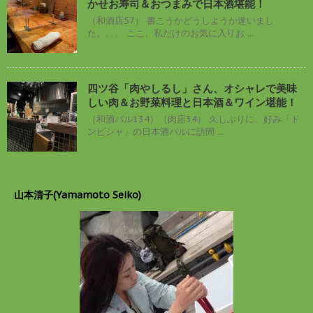
かせお寿司＆おつまみで日本酒堪能！
（和酒店57） 書こうかどうしようか迷いまし
た。。。 ここ、私だけのお気に入りお ...
四ツ谷「肉やしるし」さん、オシャレで美味
しい肉＆お野菜料理と日本酒＆ワイン堪能！
（和酒バル134）（肉店34） 久しぶりに、好み「ド
ンピシャ」の日本酒バルに訪問 ...
山本清子(Yamamoto Seiko)