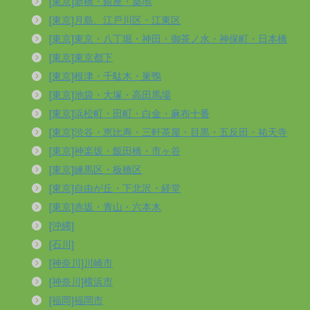
[東京]新橋・銀座・築地
[東京]月島、江戸川区・江東区
[東京]東京・八丁堀・神田・御茶ノ水・神保町・日本橋
[東京]東京都下
[東京]根津・千駄木・巣鴨
[東京]池袋・大塚・高田馬場
[東京]浜松町・田町・白金・麻布十番
[東京]渋谷・恵比寿・三軒茶屋・目黒・五反田・祐天寺
[東京]神楽坂・飯田橋・市ヶ谷
[東京]練馬区・板橋区
[東京]自由が丘・下北沢・経堂
[東京]赤坂・青山・六本木
[沖縄]
[石川]
[神奈川]川崎市
[神奈川]横浜市
[福岡]福岡市