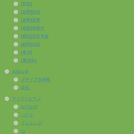
[群馬]
[長野]信州
[長野]長野
[長野]長野市
[静岡]伊豆半島
[静岡]浜松
[香川]
[鹿児島]
お知らせ
メディア系情報
近況
アクティビティ
おでかけ
バイク
ランニング
山