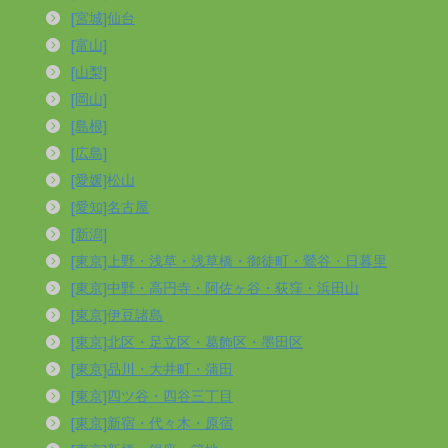
[宮城]仙台
[富山]
[山梨]
[岡山]
[島根]
[広島]
[愛媛]松山
[愛知]名古屋
[新潟]
[東京]上野・浅草・浅草橋・御徒町・鶯谷・日暮里
[東京]中野・高円寺・阿佐ヶ谷・荻窪・浜田山
[東京]伊豆諸島
[東京]北区・足立区・葛飾区・墨田区
[東京]品川・大井町・蒲田
[東京]四ツ谷・四谷三丁目
[東京]新宿・代々木・原宿