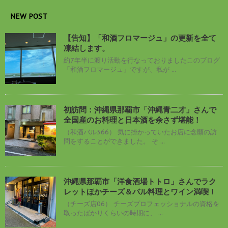
NEW POST
【告知】「和酒フロマージュ」の更新を全て
凍結します。
約7年半に渡り活動を行なっておりましたこのブログ
「和酒フロマージュ」ですが、私が ...
初訪問：沖縄県那覇市「沖縄青二才」さんで
全国産のお料理と日本酒を余さず堪能！
（和酒バル366） 気に掛かっていたお店に念願の訪
問をすることができました。 そ ...
沖縄県那覇市「洋食酒場トトロ」さんでラク
レットほかチーズ＆バル料理とワイン満喫！
（チーズ店06） チーズプロフェッショナルの資格を
取ったばかりくらいの時期に、 ...