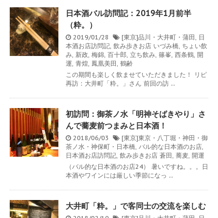
日本酒バル訪問記：2019年1月前半
（粋。）
2019/01/28
[東京]品川・大井町・蒲田
,
日
本酒お店訪問記
,
飲み歩きお店
いづみ橋
,
ちょい飲
み
,
新政
,
梅錦
,
百十郎
,
立ち飲み
,
篠峯
,
西条鶴
,
開
運
,
青煌
,
鳳凰美田
,
鶴齢
この期間も楽しく飲ませていただきました！ リピ
再訪：大井町「粋。」さん 前回の訪 ...
初訪問：御茶ノ水「明神そばきやり」さ
んで蕎麦前つまみと日本酒！
2018/06/03
[東京]東京・八丁堀・神田・御
茶ノ水・神保町・日本橋
,
バル的な日本酒のお店
,
日本酒お店訪問記
,
飲み歩きお店
蒼田
,
蕎麦
,
開運
（バル的な日本酒のお店24） 暑いですね。。。日
本酒やワインには厳しい季節になっ ...
大井町「粋。」で客同士の交流を楽しむ