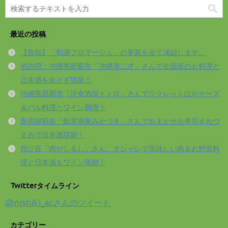
最近の投稿
【告知】「和酒フロマージュ」の更新を全て凍結します。
初訪問：沖縄県那覇市「沖縄青二才」さんで全国産のお料理と
日本酒を余さず堪能！
沖縄県那覇市「洋食酒場トトロ」さんでラクレットほかチーズ
＆バル料理とワイン満喫！
新宿御苑前「鮨居酒屋みかづき」さんでおまかせお寿司＆おつ
まみで日本酒堪能！
四ツ谷「肉やしるし」さん、オシャレで美味しい肉＆お野菜料
理と日本酒＆ワイン堪能！
Twitterタイムライン
@nishiki_acさんのツイート
カテゴリー