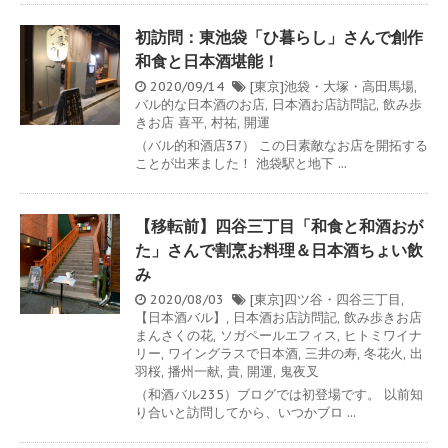
初訪問：東池袋「ひ暮らし」さんで創作
和食と日本酒堪能！
2020/09/14
[東京]池袋・大塚・高田馬場
,
バル的な日本酒のお店
,
日本酒お店訪問記
,
飲み歩
きお店
喜平
,
村祐
,
開運
（バル的和酒店37） この日素敵なお店を開拓する
ことが出来ました！ 池袋駅と地下 ...
【移転前】四谷三丁目「和食と和酒おが
た」さんで割烹お料理＆日本酒ちょい飲
み
2020/08/03
[東京]四ツ谷・四谷三丁目
,
【日本酒バル】
,
日本酒お店訪問記
,
飲み歩きお店
まんさくの花
,
ソガペールエフィス
,
ヒトミワイナ
リー
,
ワイングラスで日本酒
,
三井の寿
,
冬花火
,
出
羽桜
,
播州一献
,
貴
,
開運
,
鬼夜叉
（和酒バル235）ブログでは初登場です。 以前知
り合いと訪問してから、いつかブロ ...