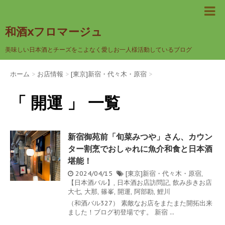
和酒xフロマージュ
美味しい日本酒とチーズをこよなく愛しお一人様活動しているブログ
ホーム
>
お店情報
>
[東京]新宿・代々木・原宿
>
「 開運 」 一覧
新宿御苑前「旬菜みつや」さん、カウン
ター割烹でおしゃれに魚介和食と日本酒
堪能！
2024/04/15
[東京]新宿・代々木・原宿
,
【日本酒バル】
,
日本酒お店訪問記
,
飲み歩きお店
大七
,
大那
,
篠峯
,
開運
,
阿部勘
,
鯉川
（和酒バル327） 素敵なお店をまたまた開拓出来
ました！ブログ初登場です。 新宿 ...