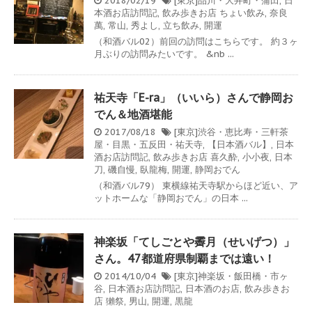
2018/02/19
[東京]品川・大井町・蒲田
,
日
本酒お店訪問記
,
飲み歩きお店
ちょい飲み
,
奈良
萬
,
常山
,
秀よし
,
立ち飲み
,
開運
（和酒バル02）前回の訪問はこちらです。 約３ヶ
月ぶりの訪問みたいです。 &nb ...
祐天寺「E-ra」（いいら）さんで静岡お
でん＆地酒堪能
2017/08/18
[東京]渋谷・恵比寿・三軒茶
屋・目黒・五反田・祐天寺
,
【日本酒バル】
,
日本
酒お店訪問記
,
飲み歩きお店
喜久酔
,
小小夜
,
日本
刀
,
磯自慢
,
臥龍梅
,
開運
,
静岡おでん
（和酒バル79） 東横線祐天寺駅からほど近い、ア
ットホームな「静岡おでん」の日本 ...
神楽坂「てしごとや霽月（せいげつ）」
さん。47都道府県制覇までは遠い！
2014/10/04
[東京]神楽坂・飯田橋・市ヶ
谷
,
日本酒お店訪問記
,
日本酒のお店
,
飲み歩きお
店
獺祭
,
男山
,
開運
,
黒龍