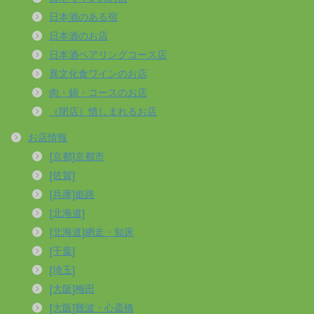
日本酒のある宿
日本酒のお店
日本酒ペアリングコース店
異文化食ワインのお店
肉・鍋・コースのお店
（閉店）惜しまれるお店
お店情報
[京都]京都市
[佐賀]
[兵庫]姫路
[北海道]
[北海道]網走・知床
[千葉]
[埼玉]
[大阪]梅田
[大阪]難波・心斎橋