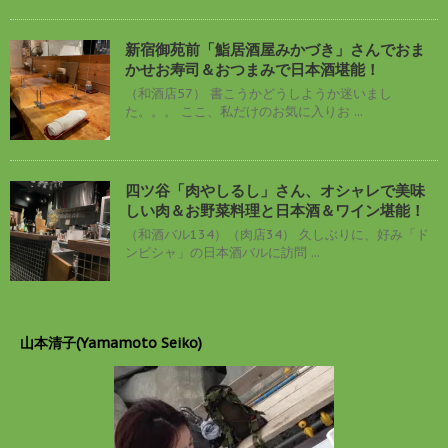
新宿御苑前「鮨居酒屋みかづき」さんでおま
かせお寿司＆おつまみで日本酒堪能！
（和酒店57） 書こうかどうしようか迷いまし
た。。。 ここ、私だけのお気に入りお ...
四ツ谷「肉やしるし」さん、オシャレで美味
しい肉＆お野菜料理と日本酒＆ワイン堪能！
（和酒バル134）（肉店34） 久しぶりに、好み「ド
ンピシャ」の日本酒バルに訪問 ...
山本清子(Yamamoto Seiko)