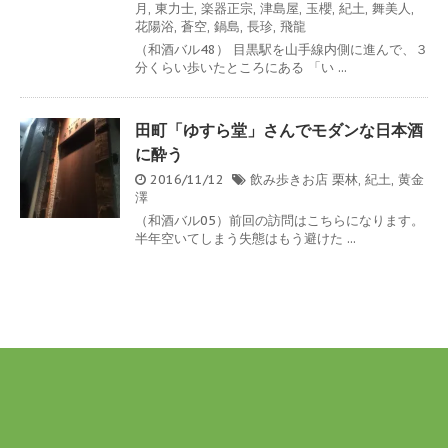
月
,
東力士
,
楽器正宗
,
津島屋
,
玉櫻
,
紀土
,
舞美人
,
花陽浴
,
蒼空
,
鍋島
,
長珍
,
飛龍
（和酒バル48） 目黒駅を山手線内側に進んで、３
分くらい歩いたところにある 「い ...
田町「ゆすら堂」さんでモダンな日本酒
に酔う
2016/11/12
飲み歩きお店
栗林
,
紀土
,
黄金
澤
（和酒バル05）前回の訪問はこちらになります。
半年空いてしまう失態はもう避けた ...