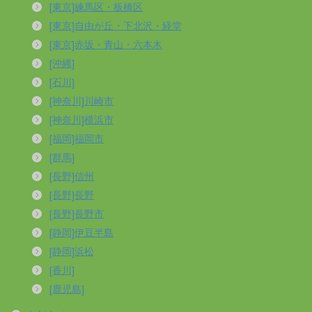
[東京]練馬区・板橋区
[東京]自由が丘・下北沢・経堂
[東京]赤坂・青山・六本木
[沖縄]
[石川]
[神奈川]川崎市
[神奈川]横浜市
[福岡]福岡市
[群馬]
[長野]信州
[長野]長野
[長野]長野市
[静岡]伊豆半島
[静岡]浜松
[香川]
[鹿児島]