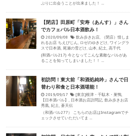
ぶりに出会うことが出来ました！ ...
【閉店】田原町「安寿（あんす）」さん
でカフェバル日本酒飲み！
2020/09/08
飲み歩きお店
,
（閉店）惜しま
れるお店
ちえびじん
,
ロゼのゆきどけ
,
ワイングラ
スで日本酒
,
尾瀬の雪どけ
,
山本
,
紀土
,
高千代
(和酒バル217) 今となってこんな素敵なバルがあ
ることを知ってしまいました！！ ...
初訪問！東大前「和酒処純吟」さんで日
替わり和食と日本酒堪能！
2019/09/17
[東京]根津・千駄木・巣鴨
,
【日本酒バル】
,
日本酒お店訪問記
,
飲み歩きお店
秀凰
,
紀土
,
蒼天伝
（和酒バル277） こちらのお店はInstagramでチ
ェックさせていただいてま ...