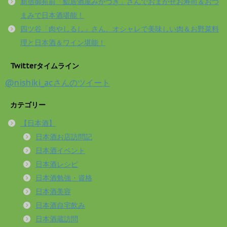
新宿御苑前「鮨居酒屋みかづき」さんでおまかせお寿司＆おつ
まみで日本酒堪能！
四ツ谷「肉やしるし」さん、オシャレで美味しい肉＆お野菜料
理と日本酒＆ワイン堪能！
Twitterタイムライン
@nishiki_acさんのツイート
カテゴリー
【日本酒】
日本酒お店訪問記
日本酒イベント
日本酒レシピ
日本酒勉強・資格
日本酒美容
日本酒自宅飲み
日本酒蔵訪問