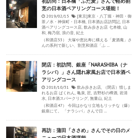
初訪問：日本橋「ふた麦」さんで軽め割
烹の日本酒ペアリングコース堪能！
2019/02/15
[東京]東京・八丁堀・神田・御
茶ノ水・神保町・日本橋
,
日本酒お店訪問記
,
日本
酒ペアリングコース店
,
飲み歩きお店
七本槍
,
山
和
,
梅乃宿
,
浪の音
,
紀土
（和酒店53） 大塚や恵比寿に構える「麦酒庵」さ
んの系列で新しい、割烹和酒店「ふ ...
閉店：初訪問、銀座「NARASHIBA（ナ
ラシバ）」さん隠れ家風お店で日本酒ペ
アリングコース
2018/10/31
飲み歩きお店
,
（閉店）惜しま
れるお店
ばくれん
,
亀泉
,
匠
,
吉野杉の樽酒
,
岩清
水
,
日本酒スパークリング
,
無量山
,
紀土
（和酒店47） 今回はかなり立地もリッチな（爆）
銀座にて。 「ナラシバ」さんで日 ...
再訪：蒲田「ささめ」さんでその日のメ
ニューで日本酒堪能