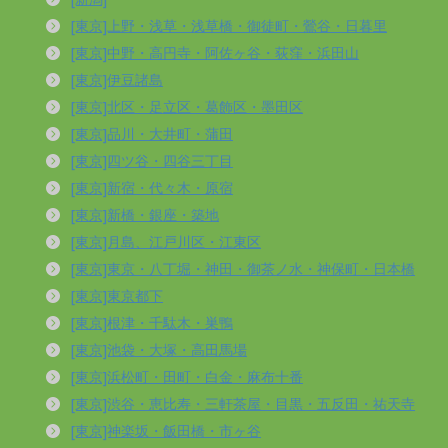
[東京]上野・浅草・浅草橋・御徒町・鶯谷・日暮里
[東京]中野・高円寺・阿佐ヶ谷・荻窪・浜田山
[東京]伊豆諸島
[東京]北区・足立区・葛飾区・墨田区
[東京]品川・大井町・蒲田
[東京]四ツ谷・四谷三丁目
[東京]新宿・代々木・原宿
[東京]新橋・銀座・築地
[東京]月島、江戸川区・江東区
[東京]東京・八丁堀・神田・御茶ノ水・神保町・日本橋
[東京]東京都下
[東京]根津・千駄木・巣鴨
[東京]池袋・大塚・高田馬場
[東京]浜松町・田町・白金・麻布十番
[東京]渋谷・恵比寿・三軒茶屋・目黒・五反田・祐天寺
[東京]神楽坂・飯田橋・市ヶ谷