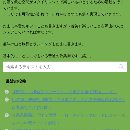
お酒を飲む空間がスタイリッシュで楽しいものとするための活動を行っ
ています。
１ミリでも可能性があれば、それをひとつでも多く実現していきます。
たまに本音のキツイことも書きますが（苦笑）楽しいことを沢山の人と
シェアしていければ幸せです。
趣味の山と旅行とランニングもたまに書きます。
基本的に、どこにでもいる普通の飲兵衛です（笑）。
最近の投稿
【告知】「和酒フロマージュ」の更新を全て凍結します。
初訪問：沖縄県那覇市「沖縄青二才」さんで全国産のお料理と
日本酒を余さず堪能！
沖縄県那覇市「洋食酒場トトロ」さんでラクレットほかチーズ
＆バル料理とワイン満喫！