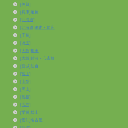
[佐賀]
[兵庫]姫路
[北海道]
[北海道]網走・知床
[千葉]
[埼玉]
[大阪]梅田
[大阪]難波・心斎橋
[宮城]仙台
[富山]
[山梨]
[岡山]
[島根]
[広島]
[愛媛]松山
[愛知]名古屋
[新潟]