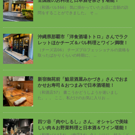
全国産のお料理と日本酒を余さず堪能！
（和酒バル366） 気に掛かっていたお店に念願の訪
問をすることができました。 そ ...
沖縄県那覇市「洋食酒場トトロ」さんでラク
レットほかチーズ＆バル料理とワイン満喫！
（チーズ店06） チーズプロフェッショナルの資格を
取ったばかりくらいの時期に、 ...
新宿御苑前「鮨居酒屋みかづき」さんでおま
かせお寿司＆おつまみで日本酒堪能！
（和酒店57） 書こうかどうしようか迷いまし
た。。。 ここ、私だけのお気に入りお ...
四ツ谷「肉やしるし」さん、オシャレで美味
しい肉＆お野菜料理と日本酒＆ワイン堪能！
（和酒バル134）（肉店34） 久しぶりに、好み「ド