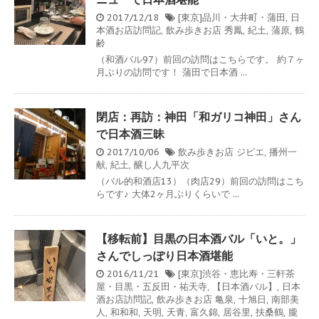
2017/12/18
[東京]品川・大井町・蒲田
,
日
本酒お店訪問記
,
飲み歩きお店
秀鳳
,
紀土
,
蒲原
,
鶴
齢
（和酒バル97）前回の訪問はこちらです。 約７ヶ
月ぶりの訪問です！ 蒲田で日本酒 ...
閉店：再訪：神田「和ガリコ神田」さん
で日本酒三昧
2017/10/06
飲み歩きお店
ジビエ
,
播州一
献
,
紀土
,
醸し人九平次
（バル的和酒店13）（肉店29）前回の訪問はこち
らです♪ 大体2ヶ月ぶりくらいで ...
【移転前】目黒の日本酒バル「いと。」
さんでしっぽり日本酒堪能
2016/11/21
[東京]渋谷・恵比寿・三軒茶
屋・目黒・五反田・祐天寺
,
【日本酒バル】
,
日本
酒お店訪問記
,
飲み歩きお店
亀泉
,
十旭日
,
南部美
人
,
和和和
,
天明
,
天青
,
富久錦
,
居谷里
,
扶桑鶴
,
朧