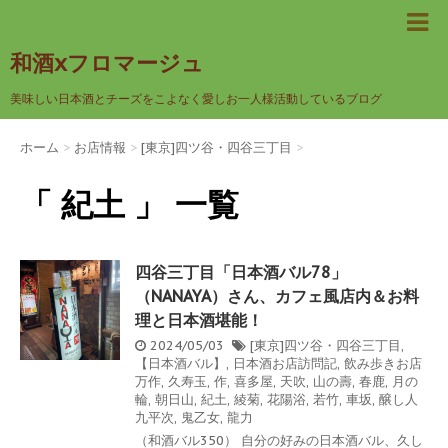
和酒xフロマージュ
美味しい日本酒とチーズをこよなく愛しお一人様活動しているブログ
ホーム
>
お店情報
>
[東京]四ツ谷・四谷三丁目
>
「 紀土 」 一覧
四谷三丁目「日本酒バル78」
（NANAYA）さん、カフェ風店内＆お料
理と日本酒堪能！
2024/05/03
[東京]四ツ谷・四谷三丁目
,
【日本酒バル】
,
日本酒お店訪問記
,
飲み歩きお店
万作
,
久寿玉
,
作
,
喜多屋
,
天吹
,
山の壽
,
春鹿
,
月の
輪
,
朝日山
,
紀土
,
綾菊
,
花陽浴
,
若竹
,
車坂
,
醸し人
九平次
,
鬼乙女
,
龍力
（和酒バル350） 自分の好みの日本酒バル、久し