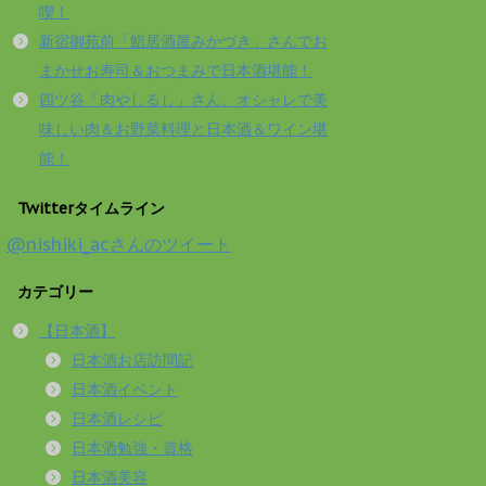
喫！
新宿御苑前「鮨居酒屋みかづき」さんでお
まかせお寿司＆おつまみで日本酒堪能！
四ツ谷「肉やしるし」さん、オシャレで美
味しい肉＆お野菜料理と日本酒＆ワイン堪
能！
Twitterタイムライン
@nishiki_acさんのツイート
カテゴリー
【日本酒】
日本酒お店訪問記
日本酒イベント
日本酒レシピ
日本酒勉強・資格
日本酒美容