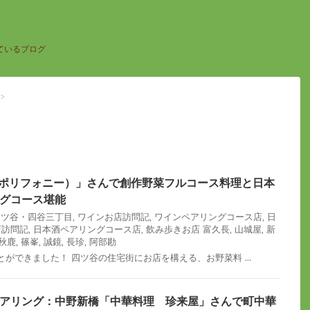
ているブログ
>
ny（ポリフォニー）」さんで創作野菜フルコース料理と日本
ングコース堪能
]四ツ谷・四谷三丁目
,
ワインお店訪問記
,
ワインペアリングコース店
,
日
店訪問記
,
日本酒ペアリングコース店
,
飲み歩きお店
富久長
,
山城屋
,
新
秋鹿
,
篠峯
,
誠鏡
,
長珍
,
阿部勘
ができました！ 四ツ谷の住宅街にお店を構える、お野菜料 ...
アリング：中野新橋「中華料理 珍来屋」さんで町中華