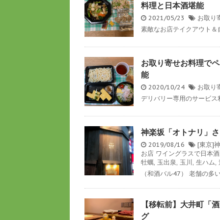
料理と日本酒堪能
2021/05/23
お取り
素敵なお店テイクアウト＆自
お取り寄せお料理でペ
能
2020/10/24
お取り
デリバリー専用のサービス利
神楽坂「オトナリ」さ
2019/08/16
[東京
お店
ワイングラスで日本酒
牡蠣
,
玉出泉
,
玉川
,
生ハム
,
（和酒バル47） 老舗の多い
【移転前】大井町「酒
グ