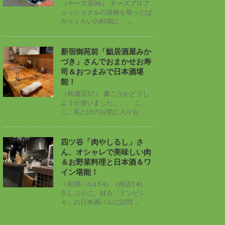
（チーズ店06） チーズプロフ
ェッショナルの資格を取ったば
かりくらいの時期に、 ...
新宿御苑前「鮨居酒屋みか
づき」さんでおまかせお寿
司＆おつまみで日本酒堪
能！
（和酒店57） 書こうかどうし
ようか迷いました。。。 こ
こ、私だけのお気に入りお ...
四ツ谷「肉やしるし」さ
ん、オシャレで美味しい肉
＆お野菜料理と日本酒＆ワ
イン堪能！
（和酒バル134）（肉店34）
久しぶりに、好み「ドンピシ
ャ」の日本酒バルに訪問 ...