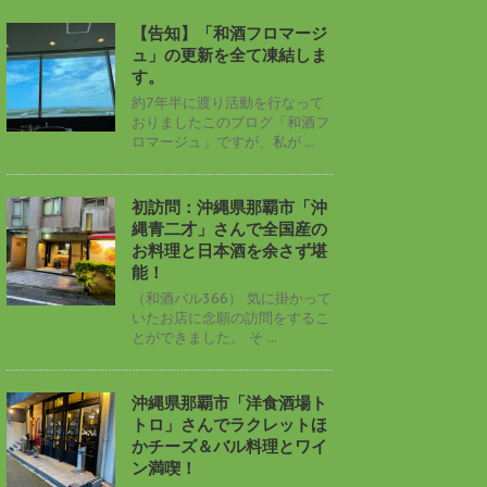
【告知】「和酒フロマージ
ュ」の更新を全て凍結しま
す。
約7年半に渡り活動を行なって
おりましたこのブログ「和酒フ
ロマージュ」ですが、私が ...
初訪問：沖縄県那覇市「沖
縄青二才」さんで全国産の
お料理と日本酒を余さず堪
能！
（和酒バル366） 気に掛かって
いたお店に念願の訪問をするこ
とができました。 そ ...
沖縄県那覇市「洋食酒場ト
トロ」さんでラクレットほ
かチーズ＆バル料理とワイ
ン満喫！