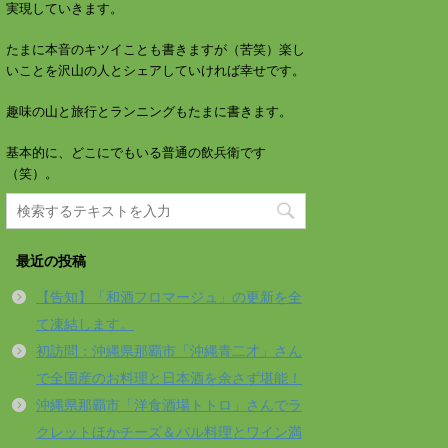
実現していきます。
たまに本音のキツイことも書きますが（苦笑）楽し
いことを沢山の人とシェアしていければ幸せです。
趣味の山と旅行とランニングもたまに書きます。
基本的に、どこにでもいる普通の飲兵衛です
（笑）。
最近の投稿
【告知】「和酒フロマージュ」の更新を全
て凍結します。
初訪問：沖縄県那覇市「沖縄青二才」さん
で全国産のお料理と日本酒を余さず堪能！
沖縄県那覇市「洋食酒場トトロ」さんでラ
クレットほかチーズ＆バル料理とワイン満