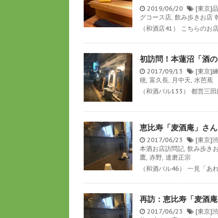
2019/06/20
[東京
グコース店
,
飲み歩きお店
（和酒店41） こちらのお
初訪問！本蓮沼「酒の○
2017/09/13
[東京]
穂
,
富久長
,
月中天
,
水芭蕉
（和酒バル133） 都営三
恵比寿「麦酒庵」さん
2017/06/23
[東京
本酒お店訪問記
,
飲み歩き
鷹
,
赤野
,
達磨正宗
（和酒バル46） 一見「あ
再訪：恵比寿「麦酒庵
2017/06/23
[東京