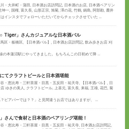
]品川・大井町・蒲田
,
日本酒お店訪問記
,
日本酒のお店
,
日本酒ペアリン
乾坤一
,
国権
,
富久長
,
山形正宗
,
旭菊
,
澤の花
,
竹鶴
,
鍋島
,
阿部勘
,
麓井
店はインスタでフォローいただいてからチェックさせていた ...
 Tiger」さんカジュアルな日本酒バル
練馬区・板橋区
,
【日本酒バル】
,
日本酒お店訪問記
,
飲み歩きお店
刈
田線の本蓮沼駅にやってきました。もちろんこの日初めて降 ...
にてクラフトビールと日本酒堪能
]渋谷・恵比寿・三軒茶屋・目黒・五反田・祐天寺
,
【日本酒バル】
,
日
お店
ゆきの美人
,
クラフトビール
,
上喜元
,
富久長
,
来福
,
王祿
,
花巴
,
菊
れ？ビアバーでは？？」と見間違うお店ではありますが、 ...
」さんで食材と日本酒のペアリング堪能！
]渋谷・恵比寿・三軒茶屋・目黒・五反田・祐天寺
,
日本酒お店訪問記
,