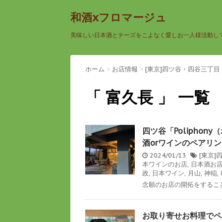
和酒xフロマージュ
美味しい日本酒とチーズをこよなく愛しお一人様活動し
ホーム
>
お店情報
>
[東京]四ツ谷・四谷三丁目
「 富久長 」 一覧
四ツ谷「Polipho
酒orワインのペアリ
2024/01/13
[東京
本ワインのお店
,
日本酒お
政
,
日本ワイン
,
月山
,
神稲
,
念願のお店の開拓をすること
お取り寄せお料理でペ