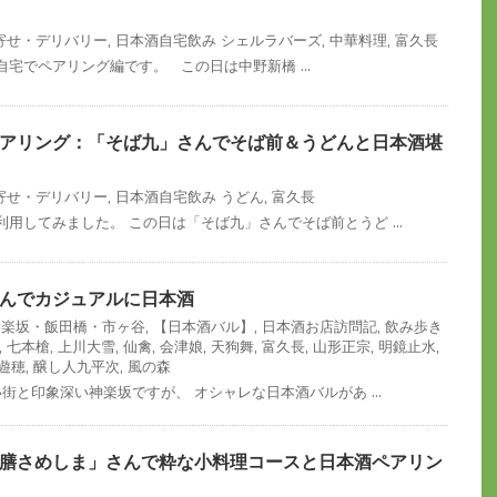
寄せ・デリバリー
,
日本酒自宅飲み
シェルラバーズ
,
中華料理
,
富久長
宅でペアリング編です。 この日は中野新橋 ...
アリング：「そば九」さんでそば前＆うどんと日本酒堪
寄せ・デリバリー
,
日本酒自宅飲み
うどん
,
富久長
用してみました。 この日は「そば九」さんでそば前とうど ...
んでカジュアルに日本酒
]神楽坂・飯田橋・市ヶ谷
,
【日本酒バル】
,
日本酒お店訪問記
,
飲み歩き
,
七本槍
,
上川大雪
,
仙禽
,
会津娘
,
天狗舞
,
富久長
,
山形正宗
,
明鏡止水
,
遊穂
,
醸し人九平次
,
風の森
街と印象深い神楽坂ですが、 オシャレな日本酒バルがあ ...
膳さめしま」さんで粋な小料理コースと日本酒ペアリン