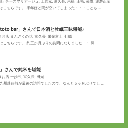
ル
,
チーズマリアージュ
,
上喜元
,
富久長
,
来福
,
王祿
,
菊鷹
,
達磨正宗
はこちらです。 半年ほど間が空いてしまった・・・ことも ...
oto bar」さんで日本酒と牡蠣三昧堪能♪
きお店
まんさくの花
,
富久長
,
栄光富士
,
牡蠣
こちらです。 約三か月ぶりの訪問になりました！！ 開 ...
」さんで純米を堪能
きお店
一歩己
,
富久長
,
田光
九州赴任前が最後の訪問でしたので、なんと５ヶ月ぶりでし ...