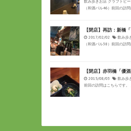
飲み歩きお店
クラフトビー
（和酒バル46）前回の訪問
【閉店】再訪：新橋「t
2017/02/02
飲み歩
（和酒バル38）前回の訪問は
【閉店】赤羽橋「優酒
2015/08/03
飲み歩
前回の訪問はこちらです。 