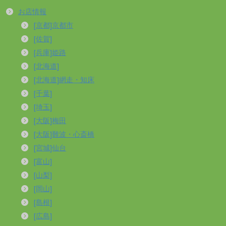
お店情報
[京都]京都市
[佐賀]
[兵庫]姫路
[北海道]
[北海道]網走・知床
[千葉]
[埼玉]
[大阪]梅田
[大阪]難波・心斎橋
[宮城]仙台
[富山]
[山梨]
[岡山]
[島根]
[広島]