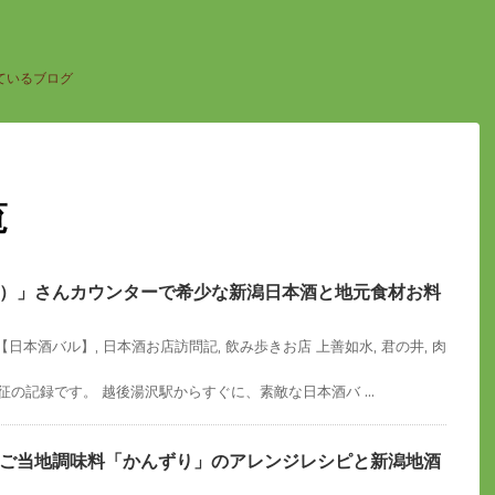
ているブログ
覧
）」さんカウンターで希少な新潟日本酒と地元食材お料
【日本酒バル】
,
日本酒お店訪問記
,
飲み歩きお店
上善如水
,
君の井
,
肉
征の記録です。 越後湯沢駅からすぐに、素敵な日本酒バ ...
ご当地調味料「かんずり」のアレンジレシピと新潟地酒