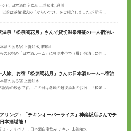
レシピ
,
日本酒自宅飲み
上善如水
,
緑川
以前は越後湯沢の「からいすけ」をご紹介しましたが 新潟 ...
湯沢温泉「松泉閣花月」さんで貸切温泉堪能の一人宿泊レ
本酒のある宿
上善如水
,
麒麟山
らのお宿の「日本酒ルーム」に興味本位で（爆）宿泊しに伺 ...
へ一人旅、お宿「松泉閣花月」さんの日本酒ルームへ宿泊
本酒のある宿
上善如水
記録の続きです。 この日は念願の越後湯沢のお宿、「松泉 ...
アリング：「チキンオーバーライス」神楽坂店さんでチ
日本酒堪能！
寄せ・デリバリー
,
日本酒自宅飲み
チキン
,
上善如水