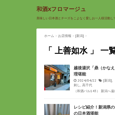
和酒xフロマージュ
美味しい日本酒とチーズをこよなく愛しお一人様活動し
ホーム
>
お店情報
>
[新潟]
>
「 上善如水 」 一
越後湯沢「鼎（かなえ
理堪能
2024/04/22
[新潟]
,
刺し
,
高千代
（和酒バル143） 新潟へ遠
レシピ紹介！新潟県の
の日本酒堪能