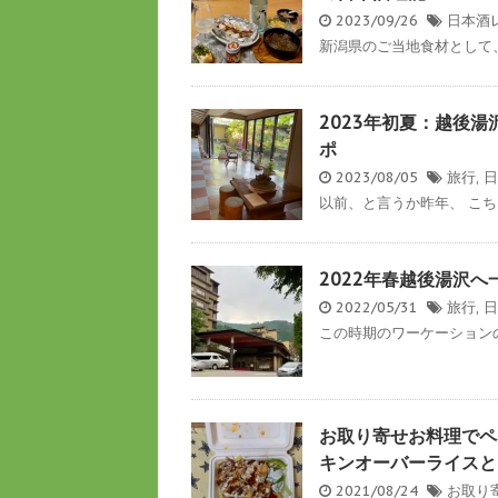
2023/09/26
日本酒
新潟県のご当地食材として、
2023年初夏：越後
ポ
2023/08/05
旅行
,
日
以前、と言うか昨年、 こち
2022年春越後湯沢
2022/05/31
旅行
,
日
この時期のワーケーションの
お取り寄せお料理でペ
キンオーバーライスと
2021/08/24
お取り