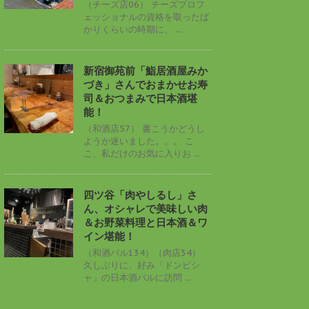
（チーズ店06） チーズプロフ
ェッショナルの資格を取ったば
かりくらいの時期に、 ...
新宿御苑前「鮨居酒屋みか
づき」さんでおまかせお寿
司＆おつまみで日本酒堪
能！
（和酒店57） 書こうかどうし
ようか迷いました。。。 こ
こ、私だけのお気に入りお ...
四ツ谷「肉やしるし」さ
ん、オシャレで美味しい肉
＆お野菜料理と日本酒＆ワ
イン堪能！
（和酒バル134）（肉店34）
久しぶりに、好み「ドンピシ
ャ」の日本酒バルに訪問 ...