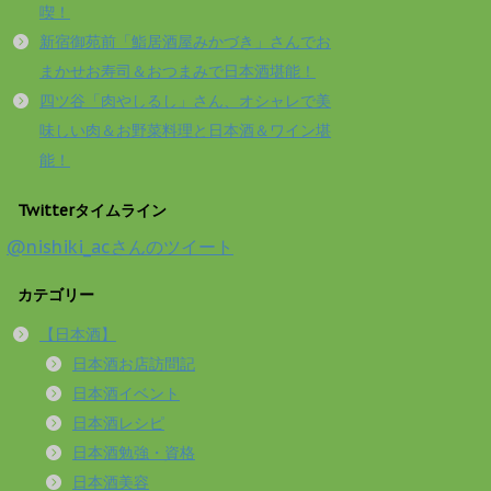
喫！
新宿御苑前「鮨居酒屋みかづき」さんでお
まかせお寿司＆おつまみで日本酒堪能！
四ツ谷「肉やしるし」さん、オシャレで美
味しい肉＆お野菜料理と日本酒＆ワイン堪
能！
Twitterタイムライン
@nishiki_acさんのツイート
カテゴリー
【日本酒】
日本酒お店訪問記
日本酒イベント
日本酒レシピ
日本酒勉強・資格
日本酒美容