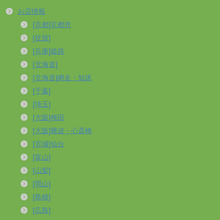
お店情報
[京都]京都市
[佐賀]
[兵庫]姫路
[北海道]
[北海道]網走・知床
[千葉]
[埼玉]
[大阪]梅田
[大阪]難波・心斎橋
[宮城]仙台
[富山]
[山梨]
[岡山]
[島根]
[広島]