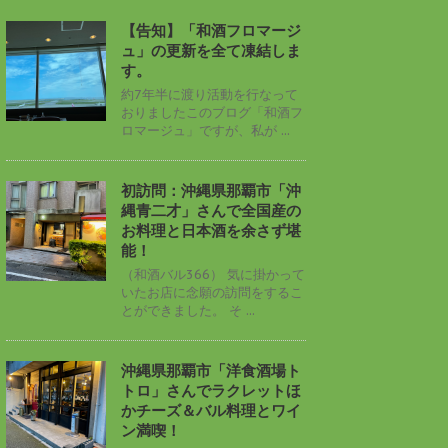
【告知】「和酒フロマージ
ュ」の更新を全て凍結しま
す。
約7年半に渡り活動を行なって
おりましたこのブログ「和酒フ
ロマージュ」ですが、私が ...
初訪問：沖縄県那覇市「沖
縄青二才」さんで全国産の
お料理と日本酒を余さず堪
能！
（和酒バル366） 気に掛かって
いたお店に念願の訪問をするこ
とができました。 そ ...
沖縄県那覇市「洋食酒場ト
トロ」さんでラクレットほ
かチーズ＆バル料理とワイ
ン満喫！