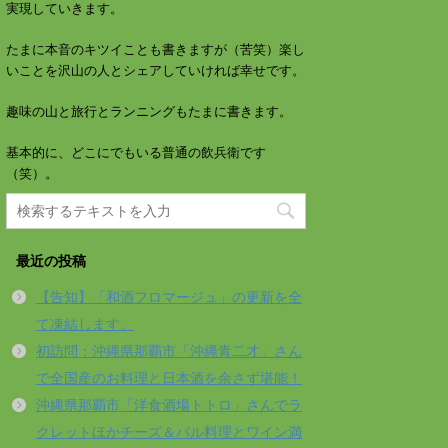
実現していきます。
たまに本音のキツイことも書きますが（苦笑）楽し
いことを沢山の人とシェアしていければ幸せです。
趣味の山と旅行とランニングもたまに書きます。
基本的に、どこにでもいる普通の飲兵衛です
（笑）。
最近の投稿
【告知】「和酒フロマージュ」の更新を全
て凍結します。
初訪問：沖縄県那覇市「沖縄青二才」さん
で全国産のお料理と日本酒を余さず堪能！
沖縄県那覇市「洋食酒場トトロ」さんでラ
クレットほかチーズ＆バル料理とワイン満