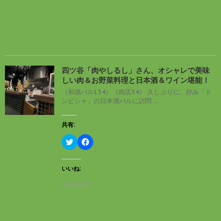
ま
i
で
す
t
共
)
t
有
e
す
r
る
で
に
共
は
有
ク
(
リ
新
ッ
し
ク
四ツ谷「肉やしるし」さん、オシャレで美味
い
し
しい肉＆お野菜料理と日本酒＆ワイン堪能！
ウ
て
ィ
く
（和酒バル134）（肉店34） 久しぶりに、好み「ド
ン
だ
ンピシャ」の日本酒バルに訪問 ...
ド
さ
ウ
い
で
(
開
新
共有:
き
し
ま
い
す
ウ
ク
F
)
ィ
リ
a
ン
ッ
c
ド
ク
e
ウ
し
b
いいね:
で
て
o
開
T
o
読み込み中…
き
w
k
ま
i
で
す
t
共
)
t
有
e
す
r
る