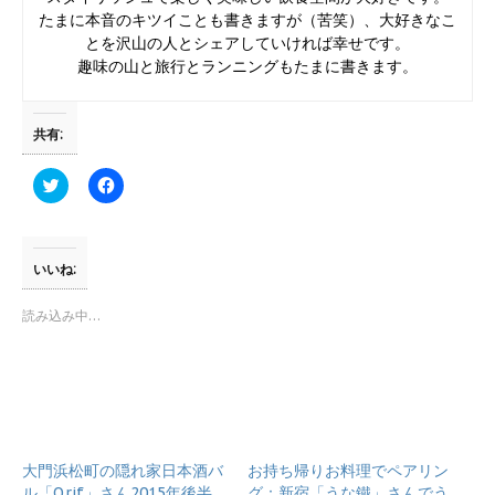
たまに本音のキツイことも書きますが（苦笑）、大好きなこ
とを沢山の人とシェアしていければ幸せです。
趣味の山と旅行とランニングもたまに書きます。
共有:
ク
F
リ
a
ッ
c
ク
e
し
b
て
o
T
o
いいね:
w
k
i
で
t
共
読み込み中…
t
有
e
す
r
る
で
に
共
は
有
ク
(
リ
新
ッ
し
ク
い
し
大門浜松町の隠れ家日本酒バ
ウ
て
お持ち帰りお料理でペアリン
ィ
く
ル「Qrif」さん2015年後半
グ：新宿「うな鐵」さんでう