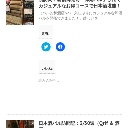
ィ
く
ン
だ
カジュアルなお得コースで日本酒堪能！
ド
さ
ウ
い
（バル的和酒店52） 久しぶりにカジュアルな和酒
で
(
バルを開拓できました！、嬉しい& ...
開
新
き
し
ま
い
す
ウ
共有:
)
ィ
ン
ド
ウ
ク
F
で
リ
a
開
ッ
c
き
ク
e
ま
し
b
す
て
o
)
T
o
いいね:
w
k
i
で
t
共
読み込み中…
t
有
e
す
r
る
で
に
共
は
有
ク
(
リ
新
ッ
し
ク
い
し
ウ
て
日本酒バル訪問記：3/30週（Qrif & 酒
ィ
く
ン
だ