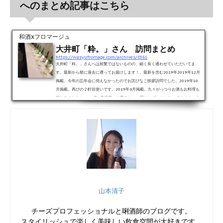
へのまとめ記事はこちら
和酒xフロマージュ
大井町「粋。」さん 訪問まとめ
https://wasyufromage.com/archives/8561
大井町「粋。」さんヘは頻繁ではないものの、細く長く通わせていただいてま
す。最新から順に過去に遡ってお届けします！。最新を含む2019年2019年12月
掲載。今年の忘年会に伺えなかったのでお詫びなご挨拶訪問でした。2019年10
月掲載。再びの２軒目使いです。2019年8月掲載。久々がっつりお酒もお料理も
楽しみました！2019年6月掲載。と言うかこの回はレポートになってません、す
みません。。。2019年1月掲載。珍しく連荘で訪問、振る舞いもいっぱいいただ
きました(￣▽￣)2018年2019年1月掲載。2018年最後の訪問日に忘年会のチケ
ット入...
山本清子
チーズプロフェッショナルと唎酒師のブログです。
スタイリッシュで楽しく美味しい飲食空間が大好きです。