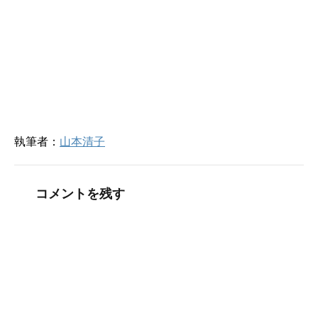
ド
ウ
で
開
き
ま
す
)
執筆者：
山本清子
コメントを残す