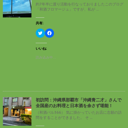
約7年半に渡り活動を行なっておりましたこのブログ
「和酒フロマージュ」ですが、私が ...
共有:
ク
F
リ
a
ッ
c
ク
e
し
b
いいね:
て
o
T
o
読み込み中…
w
k
i
で
t
共
t
有
e
す
r
る
で
に
共
は
有
ク
(
リ
新
ッ
し
ク
初訪問：沖縄県那覇市「沖縄青二才」さんで
い
し
全国産のお料理と日本酒を余さず堪能！
ウ
て
ィ
く
（和酒バル366） 気に掛かっていたお店に念願の訪
ン
だ
問をすることができました。 そ ...
ド
さ
ウ
い
で
(