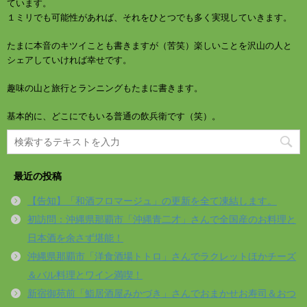
ています。
１ミリでも可能性があれば、それをひとつでも多く実現していきます。
たまに本音のキツイことも書きますが（苦笑）楽しいことを沢山の人と
シェアしていければ幸せです。
趣味の山と旅行とランニングもたまに書きます。
基本的に、どこにでもいる普通の飲兵衛です（笑）。
最近の投稿
【告知】「和酒フロマージュ」の更新を全て凍結します。
初訪問：沖縄県那覇市「沖縄青二才」さんで全国産のお料理と
日本酒を余さず堪能！
沖縄県那覇市「洋食酒場トトロ」さんでラクレットほかチーズ
＆バル料理とワイン満喫！
新宿御苑前「鮨居酒屋みかづき」さんでおまかせお寿司＆おつ