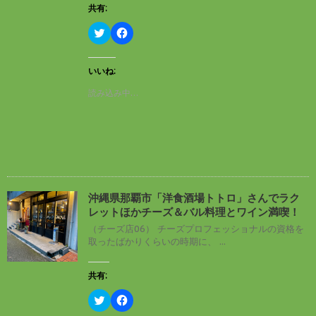
開
新
共有:
き
し
ま
い
す
ウ
ク
F
)
ィ
リ
a
ン
ッ
c
ド
ク
e
ウ
し
b
いいね:
で
て
o
開
T
o
読み込み中…
き
w
k
ま
i
で
す
t
共
)
t
有
e
す
r
る
で
に
共
は
有
ク
(
リ
新
ッ
し
ク
沖縄県那覇市「洋食酒場トトロ」さんでラク
い
し
レットほかチーズ＆バル料理とワイン満喫！
ウ
て
ィ
く
（チーズ店06） チーズプロフェッショナルの資格を
ン
だ
取ったばかりくらいの時期に、 ...
ド
さ
ウ
い
で
(
開
新
共有:
き
し
ま
い
す
ウ
ク
F
)
ィ
リ
a
ン