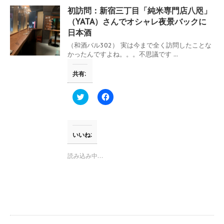
ウ
て
初訪問：新宿三丁目「純米専門店八咫」
ィ
く
ン
だ
（YATA）さんでオシャレ夜景バックに
ド
さ
日本酒
ウ
い
で
(
開
新
（和酒バル302） 実は今まで全く訪問したことな
き
し
かったんですよね。。。不思議です ...
ま
い
す
ウ
)
ィ
共有:
ン
ド
ウ
ク
F
で
リ
a
開
ッ
c
き
ク
e
ま
し
b
す
て
o
)
T
o
いいね:
w
k
i
で
t
共
読み込み中…
t
有
e
す
r
る
で
に
共
は
有
ク
(
リ
新
ッ
し
ク
い
し