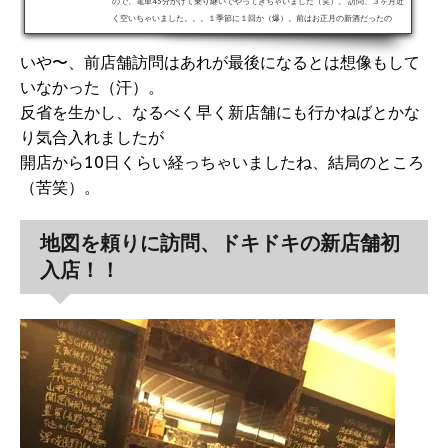
ので、電車45分かけて乗り継いでやってきちゃいました（笑）。 訪問、３ヶ月近
く空いちゃいました。。。１季節に１回か（爆）。前はお正月の新酒だったの
に、今ではすっかり春のお酒に様変わりしていました（笑）。早速注文。本日の
お酒をご紹介！！興味があったお酒をいつものごとくランダムにチョイスしてみ
いや〜、前店舗訪問はあれが最後になるとは想像もして
たところ、２種が濁り。 右の「山崎醸」は東京では珍しい愛知のお酒。しっかり
いなかった（汗）。
とした濁りで、味もヨーグルト的な濃い味だった一方で左の...
反省を生かし、なるべく早く新店舗にも行かねばとかな
り気合入れましたが
開店から10日くらい経っちゃいましたね、結局のところ
（苦笑）。
地図を頼りに訪問、ドキドキの新店舗初
入店！！