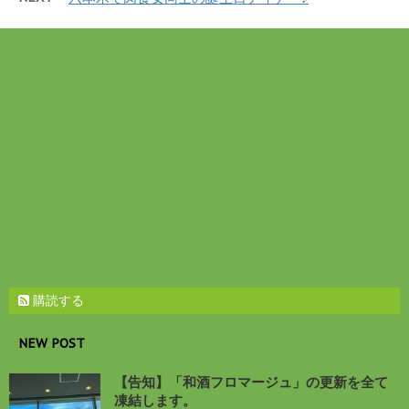
ウ
い
で
(
開
新
き
し
ま
い
す
ウ
)
ィ
ン
ド
ウ
で
開
き
ま
す
)
購読する
NEW POST
【告知】「和酒フロマージュ」の更新を全て
凍結します。