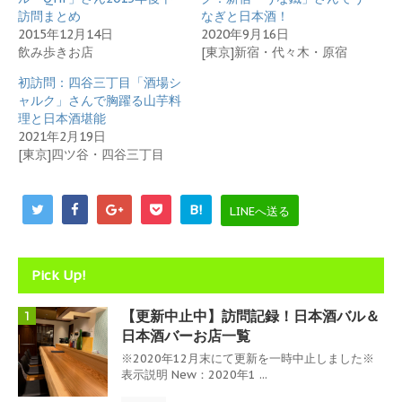
ン
だ
ド
さ
訪問まとめ
なぎと日本酒！
ウ
い
2015年12月14日
2020年9月16日
で
(
開
新
飲み歩きお店
[東京]新宿・代々木・原宿
き
し
ま
い
初訪問：四谷三丁目「酒場シ
す
ウ
)
ィ
ャルク」さんで胸躍る山芋料
ン
理と日本酒堪能
ド
ウ
2021年2月19日
で
[東京]四ツ谷・四谷三丁目
開
き
ま
す
)
B!
LINEへ送る
Pick Up!
【更新中止中】訪問記録！日本酒バル＆
1
日本酒バーお店一覧
※2020年12月末にて更新を一時中止しました※
表示説明 New：2020年1 ...