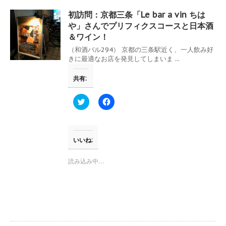
初訪問：京都三条「Le bar a vin ちは
や」さんでプリフィクスコースと日本酒
＆ワイン！
（和酒バル294） 京都の三条駅近く、一人飲み好
きに最適なお店を発見してしまいま ...
共有:
ク
F
リ
a
ッ
c
ク
e
し
b
て
o
T
o
いいね:
w
k
i
で
t
共
読み込み中…
t
有
e
す
r
る
で
に
共
は
有
ク
(
リ
新
ッ
し
ク
い
し