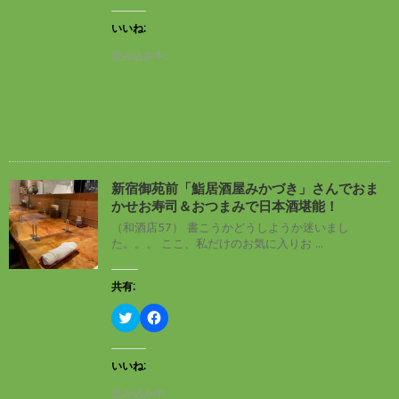
ッ
c
ド
ク
e
ウ
し
b
いいね:
で
て
o
開
T
o
読み込み中…
き
w
k
ま
i
で
す
t
共
)
t
有
e
す
r
る
で
に
共
は
有
ク
(
リ
新
ッ
し
ク
新宿御苑前「鮨居酒屋みかづき」さんでおま
い
し
かせお寿司＆おつまみで日本酒堪能！
ウ
て
ィ
く
（和酒店57） 書こうかどうしようか迷いまし
ン
だ
た。。。 ここ、私だけのお気に入りお ...
ド
さ
ウ
い
で
(
開
新
共有:
き
し
ま
い
す
ウ
ク
F
)
ィ
リ
a
ン
ッ
c
ド
ク
e
ウ
し
b
いいね:
で
て
o
開
T
o
読み込み中…
き
w
k