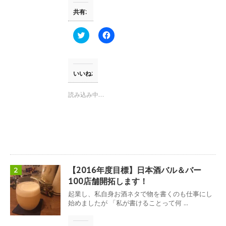
共有:
ク
F
リ
a
ッ
c
ク
e
し
b
て
o
T
o
いいね:
w
k
i
で
t
共
読み込み中…
t
有
e
す
r
る
で
に
共
は
有
ク
(
リ
新
ッ
し
ク
い
し
ウ
て
【2016年度目標】日本酒バル＆バー
2
ィ
く
ン
だ
100店舗開拓します！
ド
さ
ウ
い
起業し、私自身お酒ネタで物を書くのも仕事にし
で
(
始めましたが 「私が書けることって何 ...
開
新
き
し
ま
い
す
ウ