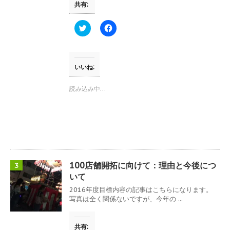
共有:
)
ィ
ン
ド
ウ
ク
F
で
リ
a
開
ッ
c
き
ク
e
ま
し
b
す
て
o
)
T
o
いいね:
w
k
i
で
t
共
読み込み中…
t
有
e
す
r
る
で
に
共
は
有
ク
(
リ
新
ッ
し
ク
い
し
ウ
て
100店舗開拓に向けて：理由と今後につ
3
ィ
く
ン
だ
いて
ド
さ
ウ
い
2016年度目標内容の記事はこちらになります。
で
(
写真は全く関係ないですが、今年の ...
開
新
き
し
ま
い
す
ウ
共有:
)
ィ