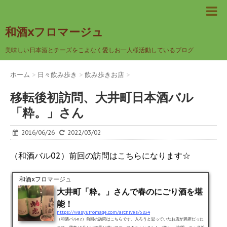
和酒xフロマージュ
美味しい日本酒とチーズをこよなく愛しお一人様活動しているブログ
ホーム
>
日々飲み歩き
>
飲み歩きお店
>
移転後初訪問、大井町日本酒バル
「粋。」さん
2016/06/26
2022/03/02
（和酒バル02）前回の訪問はこちらになります☆
和酒xフロマージュ
大井町「粋。」さんで春のにごり酒を堪
能！
https://wasyufromage.com/archives/5834
（和酒バル02）前回の訪問はこちらです。入ろうと思っていたお店が満席だった