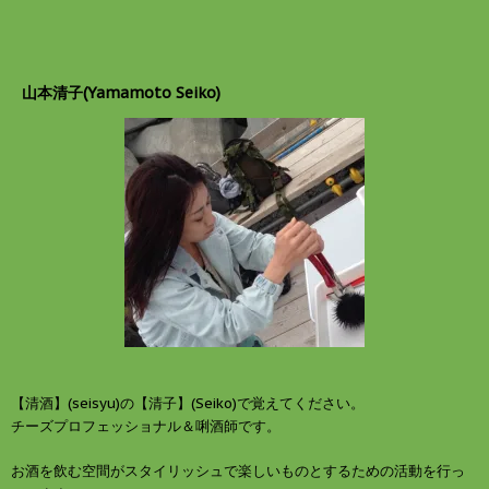
で
に
共
は
有
ク
(
リ
新
ッ
し
ク
山本清子(Yamamoto Seiko)
い
し
ウ
て
ィ
く
ン
だ
ド
さ
ウ
い
で
(
開
新
き
し
ま
い
す
ウ
)
ィ
ン
ド
ウ
で
開
き
ま
す
)
【清酒】(seisyu)の【清子】(Seiko)で覚えてください。
チーズプロフェッショナル＆唎酒師です。
お酒を飲む空間がスタイリッシュで楽しいものとするための活動を行っ