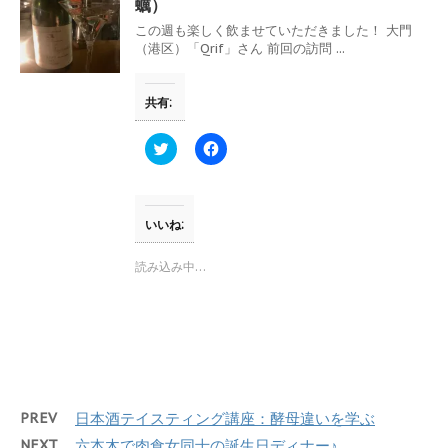
蠣）
ド
さ
ウ
い
この週も楽しく飲ませていただきました！ 大門
で
(
（港区）「Qrif」さん 前回の訪問 ...
開
新
き
し
ま
い
す
ウ
共有:
)
ィ
ン
ド
ウ
ク
F
で
リ
a
開
ッ
c
き
ク
e
ま
し
b
す
て
o
)
T
o
いいね:
w
k
i
で
t
共
読み込み中…
t
有
e
す
r
る
で
に
共
は
有
ク
(
リ
新
ッ
し
ク
い
し
ウ
て
PREV
日本酒テイスティング講座：酵母違いを学ぶ
ィ
く
ン
だ
NEXT
六本木で肉食女同士の誕生日ディナー♪
ド
さ