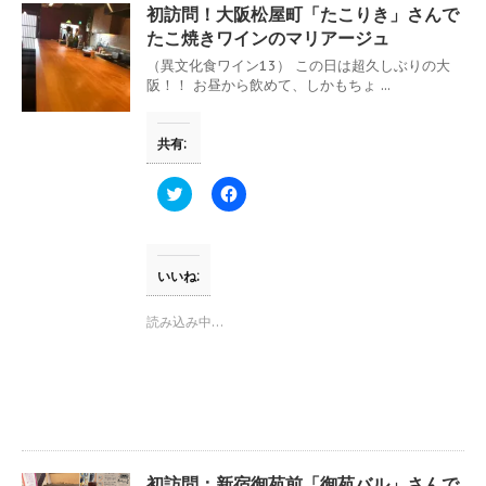
ウ
て
初訪問！大阪松屋町「たこりき」さんで
ィ
く
ン
だ
たこ焼きワインのマリアージュ
ド
さ
ウ
い
（異文化食ワイン13） この日は超久しぶりの大
で
(
阪！！ お昼から飲めて、しかもちょ ...
開
新
き
し
ま
い
す
ウ
共有:
)
ィ
ン
ド
ウ
ク
F
で
リ
a
開
ッ
c
き
ク
e
ま
し
b
す
て
o
)
T
o
いいね:
w
k
i
で
t
共
読み込み中…
t
有
e
す
r
る
で
に
共
は
有
ク
(
リ
新
ッ
し
ク
い
し
ウ
て
初訪問：新宿御苑前「御苑バル」さんで