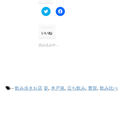
ン
ド
ウ
ク
F
で
リ
a
開
ッ
c
き
ク
e
ま
し
b
す
て
o
)
T
o
いいね:
w
k
i
で
t
共
読み込み中…
t
有
e
す
r
る
で
に
共
は
有
ク
(
リ
新
ッ
し
ク
い
し
ウ
て
-
飲み歩きお店
姿
,
木戸泉
,
立ち飲み
,
豊賀
,
飲み比べ
ィ
く
ン
だ
ド
さ
ウ
い
で
(
開
新
き
し
ま
い
す
ウ
)
ィ
ン