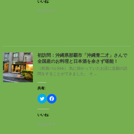
し
b
いいね:
て
o
T
o
読み込み中…
w
k
i
で
t
共
t
有
e
す
r
る
で
に
共
は
有
ク
(
リ
新
ッ
し
ク
初訪問：沖縄県那覇市「沖縄青二才」さんで
い
し
全国産のお料理と日本酒を余さず堪能！
ウ
て
ィ
く
（和酒バル366） 気に掛かっていたお店に念願の訪
ン
だ
問をすることができました。 そ ...
ド
さ
ウ
い
で
(
開
新
共有:
き
し
ま
い
す
ウ
ク
F
)
ィ
リ
a
ン
ッ
c
ド
ク
e
ウ
し
b
いいね:
で
て
o
開
T
o
読み込み中…
き
w
k
ま
i
で
す
t
共