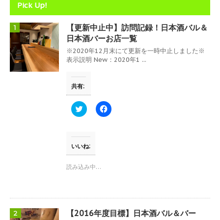
Pick Up!
す
)
【更新中止中】訪問記録！日本酒バル＆
1
日本酒バーお店一覧
※2020年12月末にて更新を一時中止しました※
表示説明 New：2020年1 ...
共有:
ク
F
リ
a
ッ
c
ク
e
し
b
て
o
T
o
いいね:
w
k
i
で
t
共
読み込み中…
t
有
e
す
r
る
で
に
共
は
有
ク
(
リ
【2016年度目標】日本酒バル＆バー
2
新
ッ