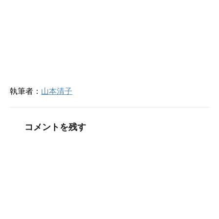
す
ウ
)
ィ
ン
ド
ウ
で
開
き
ま
す
)
執筆者：
山本清子
コメントを残す