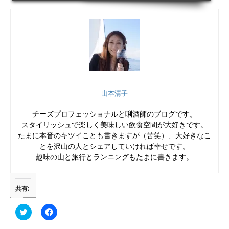
だか、うーん」ってかんじで・・・。 ６〜７０００円出せば、地方だったらそこ
そこのビジネスホテルに泊まれる時代なんだしプラスαを求めて旅館に泊まりた
いと思う客がいること、そこのところ分かってくれるお宿であって欲しい。１人
客にサービスが難しいんならさ、いっそのこと１人客お断りにすれば...
山本清子
チーズプロフェッショナルと唎酒師のブログです。
スタイリッシュで楽しく美味しい飲食空間が大好きです。
たまに本音のキツイことも書きますが（苦笑）、大好きなこ
とを沢山の人とシェアしていければ幸せです。
趣味の山と旅行とランニングもたまに書きます。
共有:
ク
F
リ
a
ッ
c