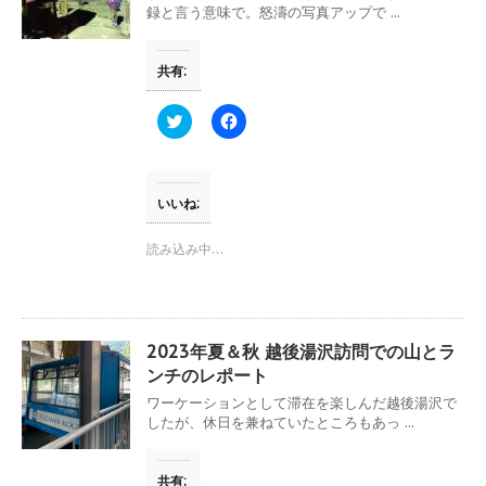
ィ
く
録と言う意味で。怒濤の写真アップで ...
ン
だ
ド
さ
ウ
い
で
(
共有:
開
新
き
し
ま
い
す
ウ
ク
F
)
ィ
リ
a
ン
ッ
c
ド
ク
e
ウ
し
b
で
て
o
開
T
o
いいね:
き
w
k
ま
i
で
す
t
共
読み込み中…
)
t
有
e
す
r
る
で
に
共
は
有
ク
(
リ
2023年夏＆秋 越後湯沢訪問での山とラ
新
ッ
し
ク
ンチのレポート
い
し
ウ
て
ワーケーションとして滞在を楽しんだ越後湯沢で
ィ
く
したが、休日を兼ねていたところもあっ ...
ン
だ
ド
さ
ウ
い
で
(
共有:
開
新