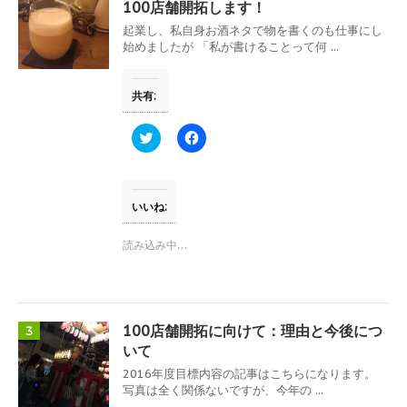
し
ク
100店舗開拓します！
い
し
ウ
て
起業し、私自身お酒ネタで物を書くのも仕事にし
ィ
く
始めましたが 「私が書けることって何 ...
ン
だ
ド
さ
ウ
い
で
(
共有:
開
新
き
し
ま
い
す
ウ
ク
F
)
ィ
リ
a
ン
ッ
c
ド
ク
e
ウ
し
b
で
て
o
開
T
o
いいね:
き
w
k
ま
i
で
す
t
共
読み込み中…
)
t
有
e
す
r
る
で
に
共
は
有
ク
(
リ
100店舗開拓に向けて：理由と今後につ
3
新
ッ
し
ク
いて
い
し
ウ
て
2016年度目標内容の記事はこちらになります。
ィ
く
写真は全く関係ないですが、今年の ...
ン
だ