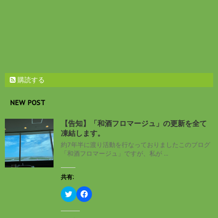
す
)
購読する
NEW POST
【告知】「和酒フロマージュ」の更新を全て
凍結します。
約7年半に渡り活動を行なっておりましたこのブログ
「和酒フロマージュ」ですが、私が ...
共有:
ク
F
リ
a
ッ
c
ク
e