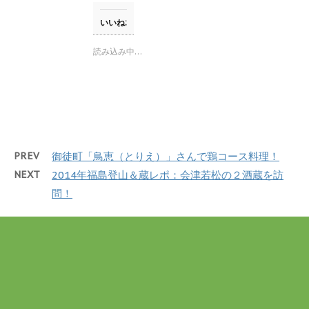
ま
し
b
す
て
o
)
T
o
いいね:
w
k
i
で
t
共
読み込み中…
t
有
e
す
r
る
で
に
共
は
有
ク
(
リ
新
ッ
し
ク
い
し
ウ
て
PREV
御徒町「鳥恵（とりえ）」さんで鶏コース料理！
ィ
く
ン
だ
NEXT
2014年福島登山＆蔵レポ：会津若松の２酒蔵を訪
ド
さ
ウ
い
問！
で
(
開
新
き
し
ま
い
す
ウ
)
ィ
ン
ド
ウ
で
開
き
ま