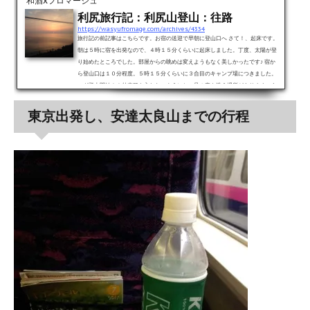
和酒xフロマージュ
利尻旅行記：利尻山登山：往路
https://wasyufromage.com/archives/4334
旅行記の前記事はこちらです。お宿の送迎で早朝に登山口へ さて！、起床です。
朝は５時に宿を出発なので、４時１５分くらいに起床しました。丁度、太陽が登
り始めたところでした。部屋からの眺めは変えようもなく美しかったです♪ 宿か
ら登山口は１０分程度。５時１５分くらいに３合目のキャンプ場につきました。
いざ登山開始！！外来種を入れないようにと、足の裏を洗う場所があります。あ
まり通っている人はいませんでしたが（苦笑）。登山口から500mくらい登った
ところにある、「甘露湧き水」。こちらで水を汲んで行きます...
東京出発し、安達太良山までの行程