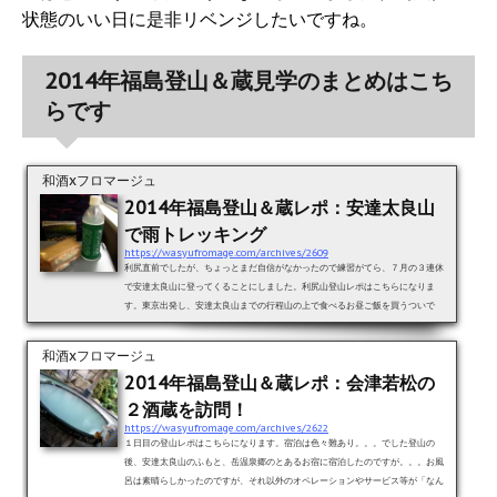
状態のいい日に是非リベンジしたいですね。
2014年福島登山＆蔵見学のまとめはこち
らです
和酒xフロマージュ
2014年福島登山＆蔵レポ：安達太良山
で雨トレッキング
https://wasyufromage.com/archives/2609
利尻直前でしたが、ちょっとまだ自信がなかったので練習がてら、７月の３連休
で安達太良山に登ってくることにしました。利尻山登山レポはこちらになりま
す。東京出発し、安達太良山までの行程山の上で食べるお昼ご飯を買うついで
に、朝ご飯もゲット。ご飯のバリエーションは、現地より東京駅の方が豊富だろ
うな〜と言う見立てにより。郡山駅です☆。ここから予約していたシャトルバス
和酒xフロマージュ
で約１時間ちょっと。全員トレッキング仕様でした（笑）。いざトレッキング開
2014年福島登山＆蔵レポ：会津若松の
始！！レコードのご紹介！！駅に着いた時はそうでもなかったのですが、山頂...
２酒蔵を訪問！
https://wasyufromage.com/archives/2622
１日目の登山レポはこちらになります。宿泊は色々難あり。。。でした登山の
後、安達太良山のふもと、岳温泉郷のとあるお宿に宿泊したのですが。。。お風
呂は素晴らしかったのですが、それ以外のオペレーションやサービス等が「なん