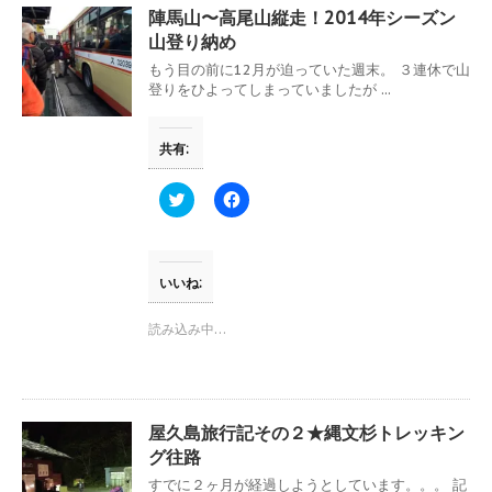
陣馬山〜高尾山縦走！2014年シーズン
山登り納め
もう目の前に12月が迫っていた週末。 ３連休で山
登りをひよってしまっていましたが ...
共有:
ク
F
リ
a
ッ
c
ク
e
し
b
て
o
T
o
いいね:
w
k
i
で
t
共
読み込み中…
t
有
e
す
r
る
で
に
共
は
有
ク
(
リ
屋久島旅行記その２★縄文杉トレッキン
新
ッ
し
ク
グ往路
い
し
ウ
て
すでに２ヶ月が経過しようとしています。。。 記