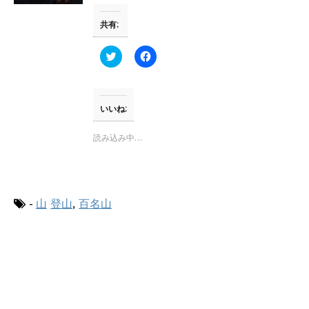
ド
さ
ウ
い
で
(
共有:
開
新
き
し
ま
い
す
ウ
ク
F
)
ィ
リ
a
ン
ッ
c
ド
ク
e
ウ
し
b
で
て
o
開
T
o
いいね:
き
w
k
ま
i
で
す
t
共
読み込み中…
)
t
有
e
す
r
る
で
に
共
は
有
ク
(
リ
-
山
登山
,
百名山
新
ッ
し
ク
い
し
ウ
て
ィ
く
ン
だ
ド
さ
ウ
い
で
(
開
新
き
し
ま
い