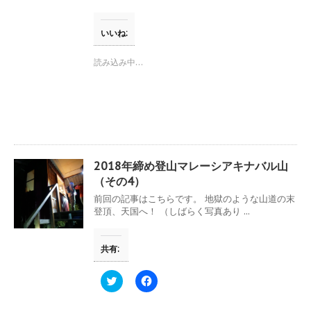
ド
ク
e
ウ
し
b
で
て
o
開
T
o
いいね:
き
w
k
ま
i
で
す
t
共
読み込み中…
)
t
有
e
す
r
る
で
に
共
は
有
ク
(
リ
新
ッ
し
ク
い
し
ウ
て
2018年締め登山マレーシアキナバル山
ィ
く
ン
だ
（その4）
ド
さ
ウ
い
前回の記事はこちらです。 地獄のような山道の末
で
(
登頂、天国へ！ （しばらく写真あり ...
開
新
き
し
ま
い
す
ウ
共有:
)
ィ
ン
ド
ウ
ク
F
で
リ
a
開
ッ
c
き
ク
e