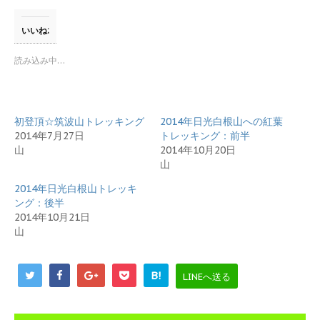
ク
e
し
b
て
o
T
o
いいね:
w
k
i
で
t
共
読み込み中…
t
有
e
す
r
る
で
に
共
は
有
ク
初登頂☆筑波山トレッキング
2014年日光白根山への紅葉
(
リ
新
ッ
2014年7月27日
トレッキング：前半
し
ク
山
2014年10月20日
い
し
ウ
て
山
ィ
く
ン
だ
2014年日光白根山トレッキ
ド
さ
ウ
い
ング：後半
で
(
開
新
2014年10月21日
き
し
山
ま
い
す
ウ
)
ィ
ン
ド
B!
LINEへ送る
ウ
で
開
き
ま