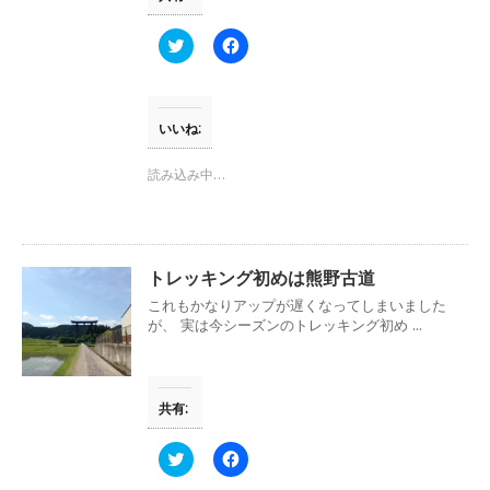
き
し
ま
い
す
ウ
ク
F
)
ィ
リ
a
ン
ッ
c
ド
ク
e
ウ
し
b
で
て
o
開
T
o
いいね:
き
w
k
ま
i
で
す
t
共
読み込み中…
)
t
有
e
す
r
る
で
に
共
は
有
ク
(
リ
トレッキング初めは熊野古道
新
ッ
し
ク
これもかなりアップが遅くなってしまいました
い
し
が、 実は今シーズンのトレッキング初め ...
ウ
て
ィ
く
ン
だ
ド
さ
ウ
い
で
(
共有:
開
新
き
し
ま
い
す
ウ
ク
F
)
ィ
リ
a
ン
ッ
c