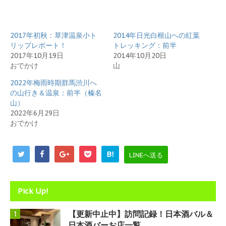
e
す
r
る
で
に
共
は
有
ク
2017年初秋：草津温泉小ト
2014年日光白根山への紅葉
(
リ
新
ッ
リップレポート！
トレッキング：前半
し
ク
2017年10月19日
2014年10月20日
い
し
ウ
て
おでかけ
山
ィ
く
ン
だ
2022年梅雨時期群馬渋川へ
ド
さ
ウ
い
の山行き＆温泉：前半（榛名
で
(
開
新
山）
き
し
2022年6月29日
ま
い
す
ウ
おでかけ
)
ィ
ン
ド
ウ
B!
で
LINEへ送る
開
き
ま
す
)
Pick Up!
【更新中止中】訪問記録！日本酒バル＆
1
日本酒バーお店一覧