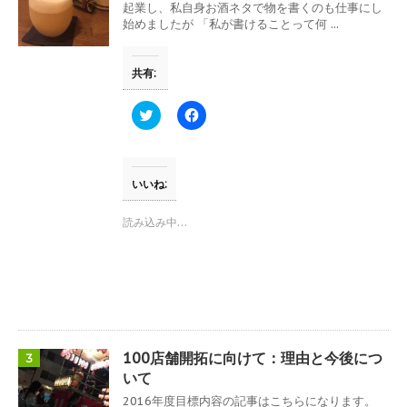
ウ
い
起業し、私自身お酒ネタで物を書くのも仕事にし
で
(
始めましたが 「私が書けることって何 ...
開
新
き
し
ま
い
す
ウ
共有:
)
ィ
ン
ド
ウ
ク
F
で
リ
a
開
ッ
c
き
ク
e
ま
し
b
す
て
o
)
T
o
いいね:
w
k
i
で
t
共
読み込み中…
t
有
e
す
r
る
で
に
共
は
有
ク
(
リ
新
ッ
し
ク
い
し
ウ
て
100店舗開拓に向けて：理由と今後につ
3
ィ
く
ン
だ
いて
ド
さ
ウ
い
2016年度目標内容の記事はこちらになります。