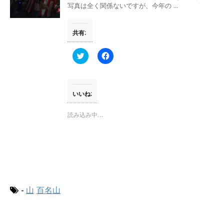
で
(
写真は全く関係ないですが、今年の ...
開
新
き
し
ま
い
す
ウ
共有:
)
ィ
ン
ド
ウ
ク
F
で
リ
a
開
ッ
c
き
ク
e
ま
し
b
す
て
o
)
T
o
いいね:
w
k
i
で
t
共
読み込み中…
t
有
e
す
r
る
で
に
共
は
有
ク
(
リ
新
ッ
し
ク
い
し
ウ
て
-
山
百名山
ィ
く
ン
だ
ド
さ
ウ
い
で
(
開
新