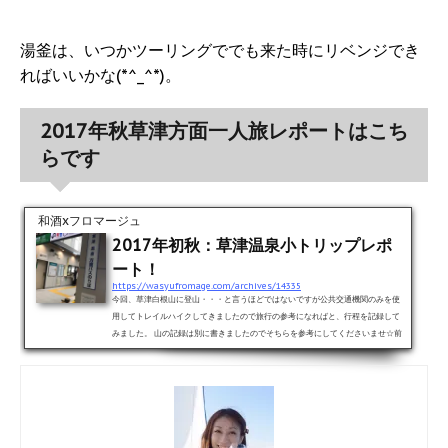
湯釜は、いつかツーリングででも来た時にリベンジでき
ればいいかな(*^_^*)。
2017年秋草津方面一人旅レポートはこち
らです
和酒xフロマージュ
2017年初秋：草津温泉小トリップレポ
ート！
https://wasyufromage.com/archives/14335
今回、草津白根山に登山・・・と言うほどではないですが公共交通機関のみを使
用してトレイルハイクしてきましたので旅行の参考になればと、行程を記録して
みました。 山の記録は別に書きましたのでそちらを参考にしてくださいませ☆前
泊高崎に宿泊しました。駅前のビジネスホテルに宿泊し、夜は当然日本酒バルで
すな(￣▽￣)行ったお店の記事はこちらをご覧くださいませ☆当日朝は7:26高崎
駅発平日だったので学生（高校生）が大半でした。渋川とかで降りるのかなーと
思いきや、結構長くご一緒しておりました。。。皆、毎朝大変ですね...