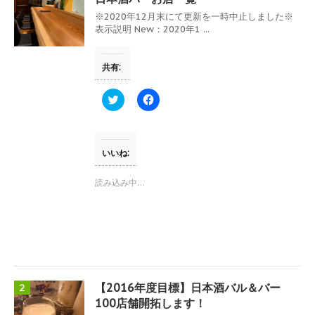
※2020年12月末にて更新を一時中止しました※
表示説明 New：2020年1 ...
共有:
ク
F
リ
a
ッ
c
ク
e
し
b
て
o
T
o
いいね:
w
k
i
で
t
共
読み込み中…
t
有
e
す
r
る
で
に
共
は
有
ク
(
リ
新
ッ
し
ク
い
し
ウ
て
【2016年度目標】日本酒バル＆バー
2
ィ
く
ン
だ
100店舗開拓します！
ド
さ