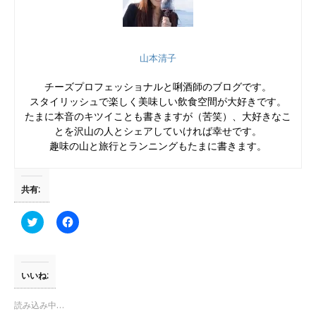
山本清子
チーズプロフェッショナルと唎酒師のブログです。
スタイリッシュで楽しく美味しい飲食空間が大好きです。
たまに本音のキツイことも書きますが（苦笑）、大好きなこ
とを沢山の人とシェアしていければ幸せです。
趣味の山と旅行とランニングもたまに書きます。
共有:
ク
F
リ
a
ッ
c
ク
e
し
b
て
o
T
o
いいね:
w
k
i
で
t
共
読み込み中…
t
有