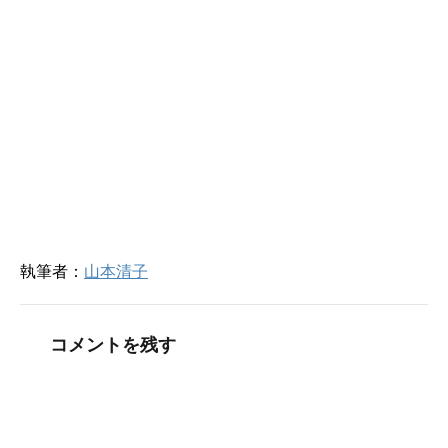
き
し
ま
い
す
ウ
)
ィ
ン
ド
ウ
で
開
き
ま
す
)
執筆者：
山本清子
コメントを残す