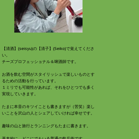
す
ウ
)
ィ
ン
ド
ウ
で
開
き
ま
す
)
【清酒】(seisyu)の【清子】(Seiko)で覚えてくださ
い。
チーズプロフェッショナル＆唎酒師です。
お酒を飲む空間がスタイリッシュで楽しいものとす
るための活動を行っています。
１ミリでも可能性があれば、それをひとつでも多く
実現していきます。
たまに本音のキツイことも書きますが（苦笑）楽し
いことを沢山の人とシェアしていければ幸せです。
趣味の山と旅行とランニングもたまに書きます。
基本的に、どこにでもいる普通の飲兵衛です