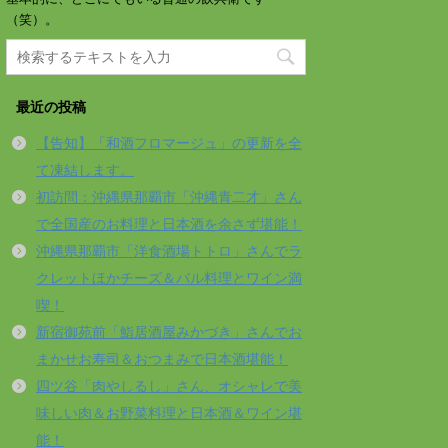
（笑）。
最近の投稿
【告知】「和酒フロマージュ」の更新を全
て凍結します。
初訪問：沖縄県那覇市「沖縄青二才」さん
で全国産のお料理と日本酒を余さず堪能！
沖縄県那覇市「洋食酒場トトロ」さんでラ
クレットほかチーズ＆バル料理とワイン満
喫！
新宿御苑前「鮨居酒屋みかづき」さんでお
まかせお寿司＆おつまみで日本酒堪能！
四ツ谷「肉やしるし」さん、オシャレで美
味しい肉＆お野菜料理と日本酒＆ワイン堪
能！