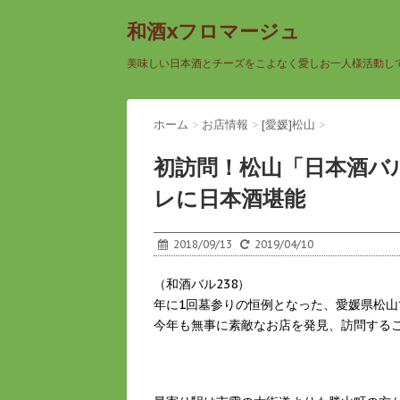
和酒xフロマージュ
美味しい日本酒とチーズをこよなく愛しお一人様活動し
ホーム
>
お店情報
>
[愛媛]松山
>
初訪問！松山「日本酒バル
レに日本酒堪能
2018/09/13
2019/04/10
（和酒バル238）
年に1回墓参りの恒例となった、愛媛県松山
今年も無事に素敵なお店を発見、訪問する