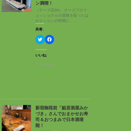
ン
だ
ン満喫！
ド
さ
ウ
い
（チーズ店06） チーズプロフ
で
(
ェッショナルの資格を取ったば
開
新
き
し
かりくらいの時期に、 ...
ま
い
す
ウ
共有:
)
ィ
ン
ド
ク
F
ウ
リ
a
で
ッ
c
開
ク
e
き
し
b
いいね:
ま
て
o
す
T
o
読み込み中…
)
w
k
i
で
t
共
t
有
e
す
r
る
で
に
共
は
有
ク
(
リ
新
ッ
し
ク
新宿御苑前「鮨居酒屋みか
い
し
づき」さんでおまかせお寿
ウ
て
ィ
く
司＆おつまみで日本酒堪
ン
だ
能！
ド
さ
ウ
い