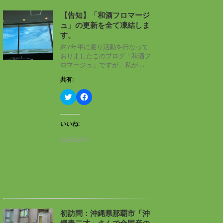
【告知】「和酒フロマージ
ュ」の更新を全て凍結しま
す。
約7年半に渡り活動を行なって
おりましたこのブログ「和酒フ
ロマージュ」ですが、私が ...
共有:
ク
F
リ
a
ッ
c
ク
e
し
b
いいね:
て
o
T
o
読み込み中…
w
k
i
で
t
共
t
有
e
す
r
る
で
に
共
は
有
ク
(
リ
新
ッ
し
ク
初訪問：沖縄県那覇市「沖
い
し