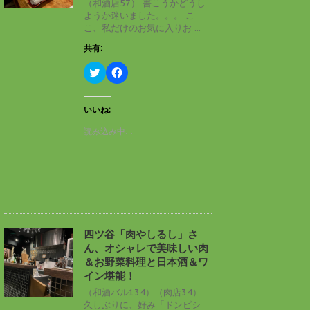
（和酒店57） 書こうかどうし
で
(
ようか迷いました。。。 こ
開
新
き
し
こ、私だけのお気に入りお ...
ま
い
す
ウ
共有:
)
ィ
ン
ド
ク
F
ウ
リ
a
で
ッ
c
開
ク
e
き
し
b
いいね:
ま
て
o
す
T
o
読み込み中…
)
w
k
i
で
t
共
t
有
e
す
r
る
で
に
共
は
有
ク
(
リ
新
ッ
し
ク
四ツ谷「肉やしるし」さ
い
し
ん、オシャレで美味しい肉
ウ
て
ィ
く
＆お野菜料理と日本酒＆ワ
ン
だ
イン堪能！
ド
さ
ウ
い
（和酒バル134）（肉店34）
で
(
久しぶりに、好み「ドンピシ
開
新