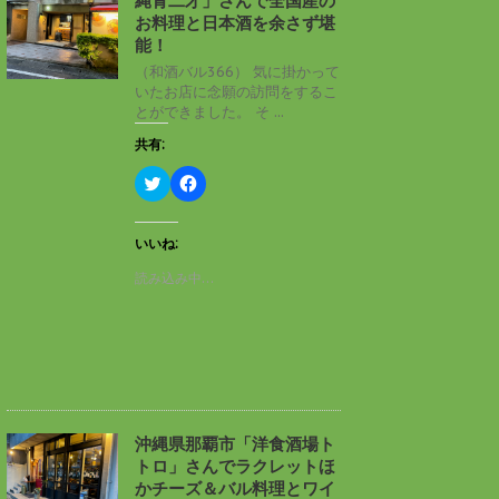
縄青二才」さんで全国産の
ウ
て
ィ
く
お料理と日本酒を余さず堪
ン
だ
能！
ド
さ
ウ
い
（和酒バル366） 気に掛かって
で
(
いたお店に念願の訪問をするこ
開
新
き
し
とができました。 そ ...
ま
い
す
ウ
共有:
)
ィ
ン
ド
ク
F
ウ
リ
a
で
ッ
c
開
ク
e
き
し
b
いいね:
ま
て
o
す
T
o
読み込み中…
)
w
k
i
で
t
共
t
有
e
す
r
る
で
に
共
は
有
ク
(
リ
新
ッ
し
ク
沖縄県那覇市「洋食酒場ト
い
し
トロ」さんでラクレットほ
ウ
て
ィ
く
かチーズ＆バル料理とワイ