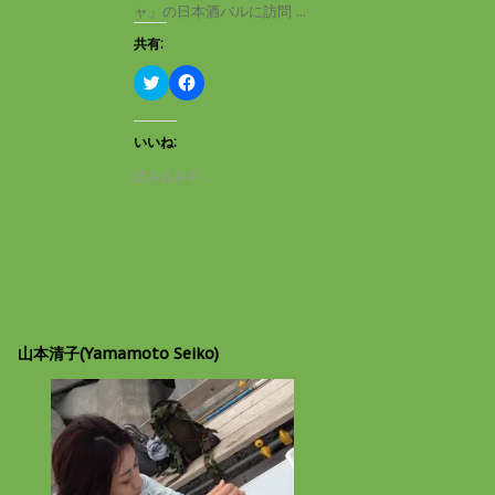
き
し
ャ」の日本酒バルに訪問 ...
ま
い
す
ウ
共有:
)
ィ
ン
ド
ク
F
ウ
リ
a
で
ッ
c
開
ク
e
き
し
b
いいね:
ま
て
o
す
T
o
読み込み中…
)
w
k
i
で
t
共
t
有
e
す
r
る
で
に
共
は
有
ク
(
リ
新
ッ
し
ク
山本清子(Yamamoto Seiko)
い
し
ウ
て
ィ
く
ン
だ
ド
さ
ウ
い
で
(
開
新
き
し
ま
い