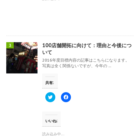
t
有
e
す
r
る
で
に
共
は
有
ク
(
リ
新
ッ
し
ク
い
し
ウ
て
100店舗開拓に向けて：理由と今後につ
3
ィ
く
ン
だ
いて
ド
さ
ウ
い
2016年度目標内容の記事はこちらになります。
で
(
写真は全く関係ないですが、今年の ...
開
新
き
し
ま
い
す
ウ
共有:
)
ィ
ン
ド
ウ
ク
F
で
リ
a
開
ッ
c
き
ク
e
ま
し
b
す
て
o
)
T
o
いいね:
w
k
i
で
t
共
読み込み中…
t
有