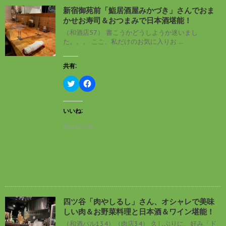
新
ッ
し
ク
新宿御苑前「鮨居酒屋みかづき」さんでおま
い
し
かせお寿司＆おつまみで日本酒堪能！
ウ
て
ィ
く
（和酒店57） 書こうかどうしようか迷いまし
ン
だ
た。。。 ここ、私だけのお気に入りお ...
ド
さ
ウ
い
で
(
開
新
共有:
き
し
ま
い
す
ウ
ク
F
)
ィ
リ
a
ン
ッ
c
ド
ク
e
ウ
し
b
いいね:
で
て
o
開
T
o
読み込み中…
き
w
k
ま
i
で
す
t
共
)
t
有
e
す
r
る
で
に
共
は
有
ク
(
リ
新
ッ
し
ク
四ツ谷「肉やしるし」さん、オシャレで美味
い
し
しい肉＆お野菜料理と日本酒＆ワイン堪能！
ウ
て
ィ
く
（和酒バル134）（肉店34） 久しぶりに、好み「ド