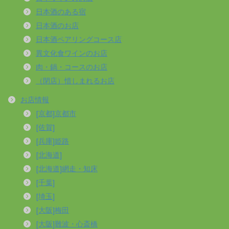
日本酒のある宿
日本酒のお店
日本酒ペアリングコース店
異文化食ワインのお店
肉・鍋・コースのお店
（閉店）惜しまれるお店
お店情報
[京都]京都市
[佐賀]
[兵庫]姫路
[北海道]
[北海道]網走・知床
[千葉]
[埼玉]
[大阪]梅田
[大阪]難波・心斎橋