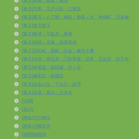
[東京]新橋・銀座・築地
[東京]月島、江戸川区・江東区
[東京]東京・八丁堀・神田・御茶ノ水・神保町・日本橋
[東京]東京都下
[東京]根津・千駄木・巣鴨
[東京]池袋・大塚・高田馬場
[東京]浜松町・田町・白金・麻布十番
[東京]渋谷・恵比寿・三軒茶屋・目黒・五反田・祐天寺
[東京]神楽坂・飯田橋・市ヶ谷
[東京]練馬区・板橋区
[東京]自由が丘・下北沢・経堂
[東京]赤坂・青山・六本木
[沖縄]
[石川]
[神奈川]川崎市
[神奈川]横浜市
[福岡]福岡市