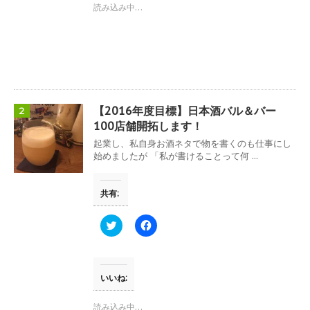
t
共
読み込み中…
t
有
e
す
r
る
で
に
共
は
有
ク
(
リ
新
ッ
し
ク
い
し
ウ
て
【2016年度目標】日本酒バル＆バー
2
ィ
く
ン
だ
100店舗開拓します！
ド
さ
ウ
い
起業し、私自身お酒ネタで物を書くのも仕事にし
で
(
始めましたが 「私が書けることって何 ...
開
新
き
し
ま
い
す
ウ
共有:
)
ィ
ン
ド
ウ
ク
F
で
リ
a
開
ッ
c
き
ク
e
ま
し
b
す
て
o
)
T
o
いいね:
w
k
i
で
t
共
読み込み中…