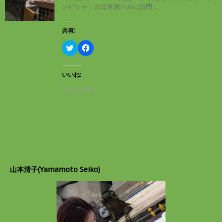
ン
だ
ンピシャ」の日本酒バルに訪問 ...
ド
さ
ウ
い
で
(
開
新
共有:
き
し
ま
い
す
ウ
ク
F
)
ィ
リ
a
ン
ッ
c
ド
ク
e
ウ
し
b
いいね:
で
て
o
開
T
o
読み込み中…
き
w
k
ま
i
で
す
t
共
)
t
有
e
す
r
る
で
に
共
は
有
ク
(
リ
新
ッ
し
ク
山本清子(Yamamoto Seiko)
い
し
ウ
て
ィ
く
ン
だ
ド
さ
ウ
い
で
(
開
新
き
し