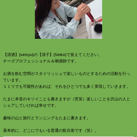
ま
い
す
ウ
)
ィ
ン
ド
ウ
で
開
き
ま
す
)
【清酒】(seisyu)の【清子】(Seiko)で覚えてください。
チーズプロフェッショナル＆唎酒師です。
お酒を飲む空間がスタイリッシュで楽しいものとするための活動を行っ
ています。
１ミリでも可能性があれば、それをひとつでも多く実現していきます。
たまに本音のキツイことも書きますが（苦笑）楽しいことを沢山の人と
シェアしていければ幸せです。
趣味の山と旅行とランニングもたまに書きます。
基本的に、どこにでもいる普通の飲兵衛です（笑）。