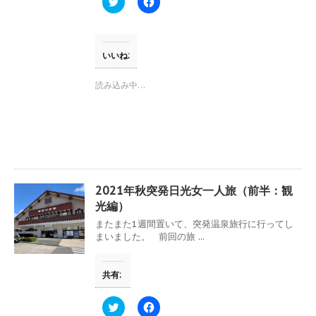
ク
F
で
リ
a
開
ッ
c
き
ク
e
ま
し
b
す
て
o
)
T
o
いいね:
w
k
i
で
t
共
読み込み中…
t
有
e
す
r
る
で
に
共
は
有
ク
(
リ
新
ッ
し
ク
い
し
ウ
て
2021年秋突発日光女一人旅（前半：観
ィ
く
ン
だ
光編）
ド
さ
ウ
い
またまた1週間置いて、突発温泉旅行に行ってし
で
(
まいました。 前回の旅 ...
開
新
き
し
ま
い
す
ウ
共有:
)
ィ
ン
ド
ウ
ク
F
で
リ
a