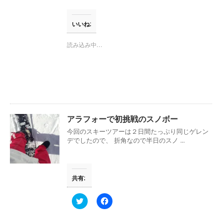
き
ク
e
ま
し
b
す
て
o
)
T
o
いいね:
w
k
i
で
t
共
読み込み中…
t
有
e
す
r
る
で
に
共
は
有
ク
(
リ
新
ッ
し
ク
い
し
ウ
て
アラフォーで初挑戦のスノボー
ィ
く
ン
だ
今回のスキーツアーは２日間たっぷり同じゲレン
ド
さ
ウ
い
デでしたので、 折角なので半日のスノ ...
で
(
開
新
き
し
ま
い
す
ウ
共有:
)
ィ
ン
ド
ウ
ク
F
で
リ
a
開
ッ
c
き
ク
e