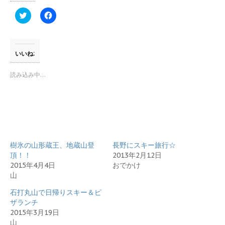
ク
F
リ
a
ッ
c
ク
e
し
b
て
o
T
o
いいね:
w
k
i
で
t
共
読み込み中…
t
有
e
す
r
る
で
に
共
は
有
ク
(
リ
新
ッ
し
ク
い
し
樹氷の山形蔵王、地蔵山登
ウ
て
長野にスキー旅行☆
ィ
く
頂！！
2013年2月12日
ン
だ
ド
さ
2015年4月4日
おでかけ
ウ
い
山
で
(
開
新
き
し
石打丸山で日帰りスキー＆ピ
ま
い
ザランチ
す
ウ
)
ィ
2015年3月19日
ン
山
ド