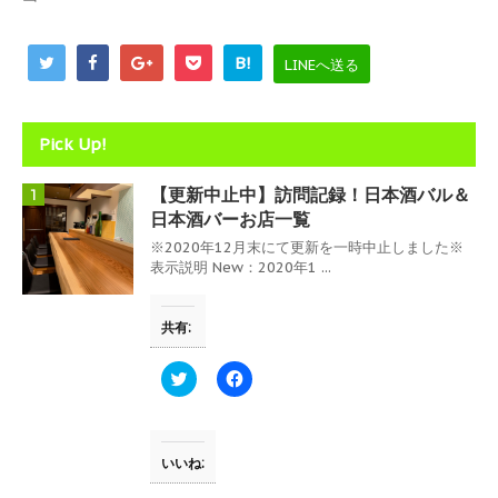
ウ
で
開
き
B!
LINEへ送る
ま
す
)
Pick Up!
【更新中止中】訪問記録！日本酒バル＆
1
日本酒バーお店一覧
※2020年12月末にて更新を一時中止しました※
表示説明 New：2020年1 ...
共有:
ク
F
リ
a
ッ
c
ク
e
し
b
て
o
T
o
いいね:
w
k
i
で