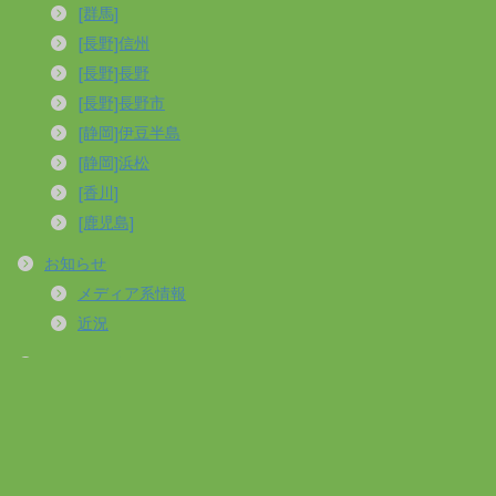
[群馬]
[長野]信州
[長野]長野
[長野]長野市
[静岡]伊豆半島
[静岡]浜松
[香川]
[鹿児島]
お知らせ
メディア系情報
近況
アクティビティ
おでかけ
バイク
ランニング
山