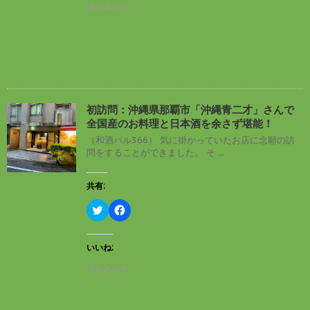
T
o
読み込み中…
w
k
i
で
t
共
t
有
e
す
r
る
で
に
共
は
有
ク
(
リ
新
ッ
し
ク
初訪問：沖縄県那覇市「沖縄青二才」さんで
い
し
全国産のお料理と日本酒を余さず堪能！
ウ
て
ィ
く
（和酒バル366） 気に掛かっていたお店に念願の訪
ン
だ
問をすることができました。 そ ...
ド
さ
ウ
い
で
(
開
新
共有:
き
し
ま
い
す
ウ
ク
F
)
ィ
リ
a
ン
ッ
c
ド
ク
e
ウ
し
b
いいね:
で
て
o
開
T
o
読み込み中…
き
w
k
ま
i
で
す
t
共
)
t
有
e
す