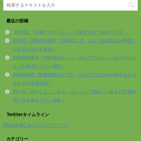
最近の投稿
【告知】「和酒フロマージュ」の更新を全て凍結します。
初訪問：沖縄県那覇市「沖縄青二才」さんで全国産のお料理と
日本酒を余さず堪能！
沖縄県那覇市「洋食酒場トトロ」さんでラクレットほかチーズ
＆バル料理とワイン満喫！
新宿御苑前「鮨居酒屋みかづき」さんでおまかせお寿司＆おつ
まみで日本酒堪能！
四ツ谷「肉やしるし」さん、オシャレで美味しい肉＆お野菜料
理と日本酒＆ワイン堪能！
Twitterタイムライン
@nishiki_acさんのツイート
カテゴリー