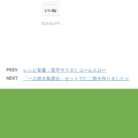
ま
し
b
す
て
o
)
T
o
いいね:
w
k
i
で
t
共
読み込み中…
t
有
e
す
r
る
で
に
共
は
有
ク
(
リ
新
ッ
し
ク
い
し
ウ
て
PREV
レシピ覚書：里芋サラダとコールスロー
ィ
く
ン
だ
NEXT
「一人焼き鳥屋台」セットでたこ焼き作りました☆
ド
さ
ウ
い
で
(
開
新
き
し
ま
い
す
ウ
)
ィ
ン
ド
ウ
で
開
き
ま