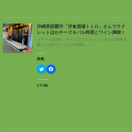
r
る
で
に
共
は
有
ク
(
リ
新
ッ
し
ク
沖縄県那覇市「洋食酒場トトロ」さんでラク
い
し
レットほかチーズ＆バル料理とワイン満喫！
ウ
て
ィ
く
（チーズ店06） チーズプロフェッショナルの資格を
ン
だ
取ったばかりくらいの時期に、 ...
ド
さ
ウ
い
で
(
開
新
共有:
き
し
ま
い
す
ウ
ク
F
)
ィ
リ
a
ン
ッ
c
ド
ク
e
ウ
し
b
いいね:
で
て
o
開
T
o
読み込み中…
き
w
k
ま
i
で
す
t
共
)
t
有
e
す
r
る
で
に
共
は
有
ク
(
リ