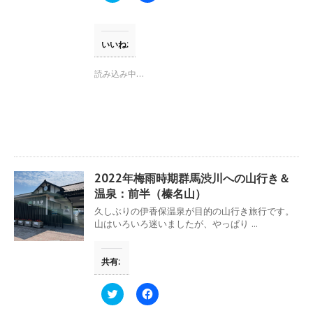
開
ッ
c
き
ク
e
ま
し
b
す
て
o
)
T
o
いいね:
w
k
i
で
t
共
読み込み中…
t
有
e
す
r
る
で
に
共
は
有
ク
(
リ
新
ッ
し
ク
い
し
ウ
て
2022年梅雨時期群馬渋川への山行き＆
ィ
く
ン
だ
温泉：前半（榛名山）
ド
さ
ウ
い
久しぶりの伊香保温泉が目的の山行き旅行です。
で
(
山はいろいろ迷いましたが、やっぱり ...
開
新
き
し
ま
い
す
ウ
共有:
)
ィ
ン
ド
ウ
ク
F
で
リ
a
開
ッ
c