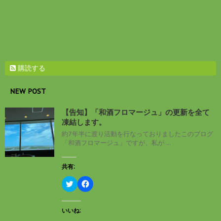
す
)
購読する
NEW POST
【告知】「和酒フロマージュ」の更新を全て
凍結します。
約7年半に渡り活動を行なっておりましたこのブログ
「和酒フロマージュ」ですが、私が ...
共有:
ク
F
リ
a
ッ
c
ク
e
し
b
いいね:
て
o