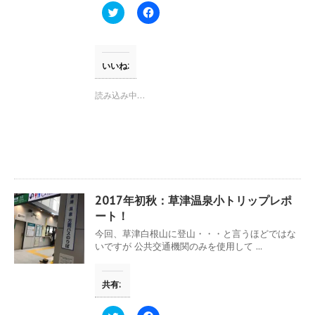
ク
F
リ
a
ッ
c
ク
e
し
b
て
o
T
o
いいね:
w
k
i
で
t
共
読み込み中…
t
有
e
す
r
る
で
に
共
は
有
ク
(
リ
新
ッ
し
ク
い
し
ウ
て
2017年初秋：草津温泉小トリップレポ
ィ
く
ン
だ
ート！
ド
さ
ウ
い
今回、草津白根山に登山・・・と言うほどではな
で
(
いですが 公共交通機関のみを使用して ...
開
新
き
し
ま
い
す
ウ
共有:
)
ィ
ン
ド
ウ