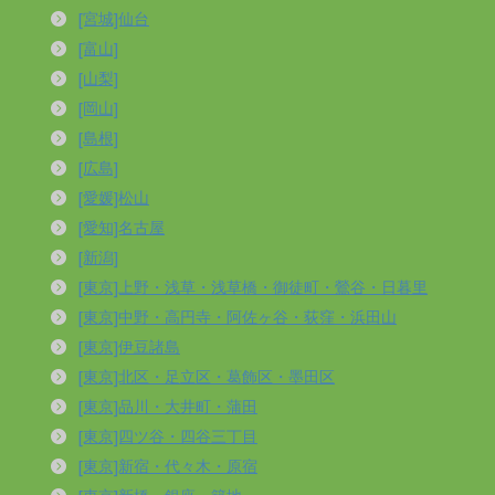
[宮城]仙台
[富山]
[山梨]
[岡山]
[島根]
[広島]
[愛媛]松山
[愛知]名古屋
[新潟]
[東京]上野・浅草・浅草橋・御徒町・鶯谷・日暮里
[東京]中野・高円寺・阿佐ヶ谷・荻窪・浜田山
[東京]伊豆諸島
[東京]北区・足立区・葛飾区・墨田区
[東京]品川・大井町・蒲田
[東京]四ツ谷・四谷三丁目
[東京]新宿・代々木・原宿