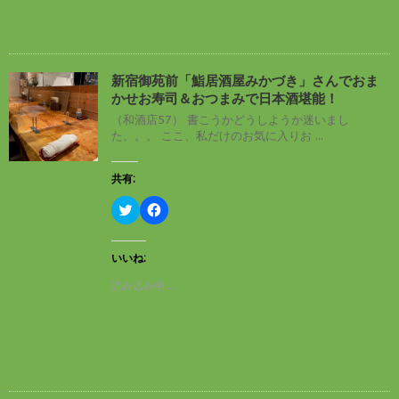
r
る
で
に
共
は
有
ク
(
リ
新
ッ
し
ク
新宿御苑前「鮨居酒屋みかづき」さんでおま
い
し
かせお寿司＆おつまみで日本酒堪能！
ウ
て
ィ
く
（和酒店57） 書こうかどうしようか迷いまし
ン
だ
た。。。 ここ、私だけのお気に入りお ...
ド
さ
ウ
い
で
(
開
新
共有:
き
し
ま
い
す
ウ
ク
F
)
ィ
リ
a
ン
ッ
c
ド
ク
e
ウ
し
b
いいね:
で
て
o
開
T
o
読み込み中…
き
w
k
ま
i
で
す
t
共
)
t
有
e
す
r
る
で
に
共
は
有
ク
(
リ