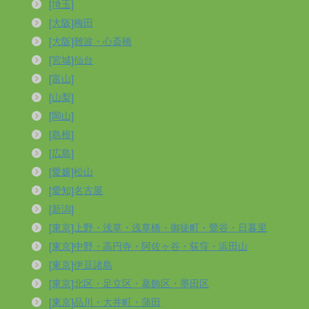
[埼玉]
[大阪]梅田
[大阪]難波・心斎橋
[宮城]仙台
[富山]
[山梨]
[岡山]
[島根]
[広島]
[愛媛]松山
[愛知]名古屋
[新潟]
[東京]上野・浅草・浅草橋・御徒町・鶯谷・日暮里
[東京]中野・高円寺・阿佐ヶ谷・荻窪・浜田山
[東京]伊豆諸島
[東京]北区・足立区・葛飾区・墨田区
[東京]品川・大井町・蒲田