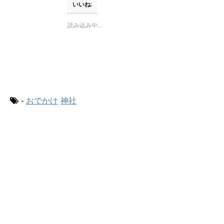
)
T
o
いいね:
w
k
i
で
t
共
読み込み中…
t
有
e
す
r
る
で
に
共
は
有
ク
(
リ
新
ッ
し
ク
い
し
ウ
て
-
おでかけ
神社
ィ
く
ン
だ
ド
さ
ウ
い
で
(
開
新
き
し
ま
い
す
ウ
)
ィ
ン
ド
ウ
で
開
き
ま
す
)