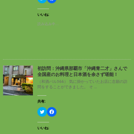
リ
a
ッ
c
ク
e
し
b
いいね:
て
o
T
o
読み込み中…
w
k
i
で
t
共
t
有
e
す
r
る
で
に
共
は
有
ク
(
リ
新
ッ
し
ク
初訪問：沖縄県那覇市「沖縄青二才」さんで
い
し
全国産のお料理と日本酒を余さず堪能！
ウ
て
ィ
く
（和酒バル366） 気に掛かっていたお店に念願の訪
ン
だ
問をすることができました。 そ ...
ド
さ
ウ
い
で
(
開
新
共有:
き
し
ま
い
す
ウ
ク
F
)
ィ
リ
a
ン
ッ
c
ド
ク
e
ウ
し
b
いいね:
で
て
o
開