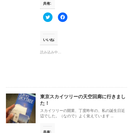
共有:
)
ィ
ン
ド
ウ
ク
F
で
リ
a
開
ッ
c
き
ク
e
ま
し
b
す
て
o
)
T
o
いいね:
w
k
i
で
t
共
読み込み中…
t
有
e
す
r
る
で
に
共
は
有
ク
(
リ
新
ッ
し
ク
い
し
ウ
て
東京スカイツリーの天空回廊に行きまし
ィ
く
ン
だ
た！
ド
さ
ウ
い
スカイツリーの開業、丁度昨年の、私の誕生日近
で
(
辺でした。（なので）よく覚えています ...
開
新
き
し
ま
い
す
ウ
共有:
)
ィ