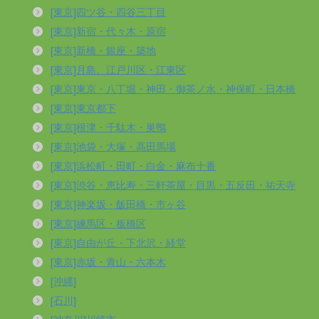
[東京]四ツ谷・四谷三丁目
[東京]新宿・代々木・原宿
[東京]新橋・銀座・築地
[東京]月島、江戸川区・江東区
[東京]東京・八丁堀・神田・御茶ノ水・神保町・日本橋
[東京]東京都下
[東京]根津・千駄木・巣鴨
[東京]池袋・大塚・高田馬場
[東京]浜松町・田町・白金・麻布十番
[東京]渋谷・恵比寿・三軒茶屋・目黒・五反田・祐天寺
[東京]神楽坂・飯田橋・市ヶ谷
[東京]練馬区・板橋区
[東京]自由が丘・下北沢・経堂
[東京]赤坂・青山・六本木
[沖縄]
[石川]