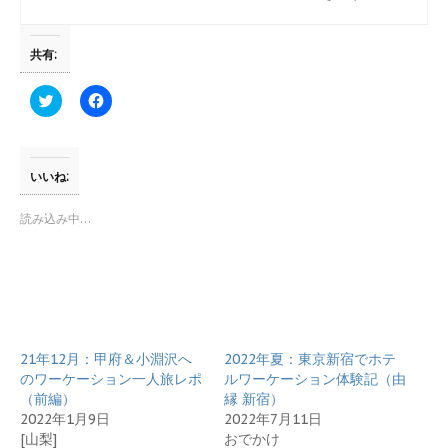
共有:
ク
F
リ
a
ッ
c
ク
e
し
b
て
o
T
o
いいね:
w
k
i
で
t
共
読み込み中…
t
有
e
す
r
る
で
に
共
は
有
ク
(
リ
新
ッ
し
ク
い
し
21年12月：甲府＆小淵沢へ
ウ
て
2022年夏：東京新宿でホテ
ィ
く
のワーケーション一人旅レポ
ルワーケーション体験記（由
ン
だ
ド
さ
（前編）
縁 新宿）
ウ
い
2022年1月9日
2022年7月11日
で
(
開
新
[山梨]
おでかけ