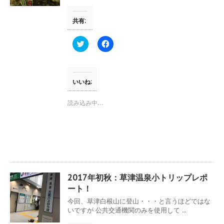
共有:
ク
F
リ
a
ッ
c
ク
e
し
b
て
o
T
o
いいね:
w
k
i
で
t
共
読み込み中…
t
有
e
す
r
る
で
に
共
は
有
ク
(
リ
新
ッ
し
ク
い
し
ウ
て
2017年初秋：草津温泉小トリップレポ
ィ
く
ン
だ
ート！
ド
さ
ウ
い
今回、草津白根山に登山・・・と言うほどではな
で
(
いですが 公共交通機関のみを使用して ...
開
新
き
し