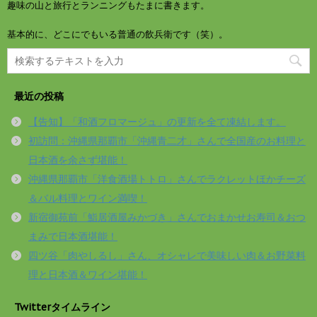
趣味の山と旅行とランニングもたまに書きます。
基本的に、どこにでもいる普通の飲兵衛です（笑）。
最近の投稿
【告知】「和酒フロマージュ」の更新を全て凍結します。
初訪問：沖縄県那覇市「沖縄青二才」さんで全国産のお料理と
日本酒を余さず堪能！
沖縄県那覇市「洋食酒場トトロ」さんでラクレットほかチーズ
＆バル料理とワイン満喫！
新宿御苑前「鮨居酒屋みかづき」さんでおまかせお寿司＆おつ
まみで日本酒堪能！
四ツ谷「肉やしるし」さん、オシャレで美味しい肉＆お野菜料
理と日本酒＆ワイン堪能！
Twitterタイムライン