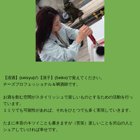
ン
だ
ド
さ
ウ
い
で
(
開
新
き
し
ま
い
す
ウ
)
ィ
ン
ド
ウ
で
開
き
ま
す
)
【清酒】(seisyu)の【清子】(Seiko)で覚えてください。
チーズプロフェッショナル＆唎酒師です。
お酒を飲む空間がスタイリッシュで楽しいものとするための活動を行っ
ています。
１ミリでも可能性があれば、それをひとつでも多く実現していきます。
たまに本音のキツイことも書きますが（苦笑）楽しいことを沢山の人と
シェアしていければ幸せです。