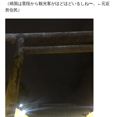
（靖国は普段から観光客がほどほどいるしね〜。←元近
所住民）