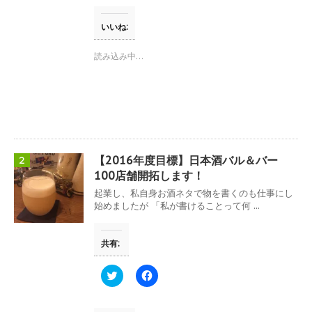
し
b
て
o
T
o
いいね:
w
k
i
で
t
共
読み込み中…
t
有
e
す
r
る
で
に
共
は
有
ク
(
リ
新
ッ
し
ク
い
し
ウ
て
【2016年度目標】日本酒バル＆バー
2
ィ
く
ン
だ
100店舗開拓します！
ド
さ
ウ
い
起業し、私自身お酒ネタで物を書くのも仕事にし
で
(
始めましたが 「私が書けることって何 ...
開
新
き
し
ま
い
す
ウ
共有:
)
ィ
ン
ド
ウ
ク
F
で
リ
a
開
ッ
c
き
ク
e
ま
し
b