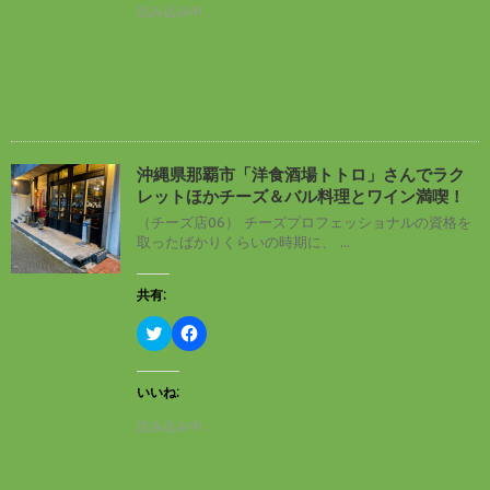
T
o
読み込み中…
き
w
k
ま
i
で
す
t
共
)
t
有
e
す
r
る
で
に
共
は
有
ク
(
リ
新
ッ
し
ク
沖縄県那覇市「洋食酒場トトロ」さんでラク
い
し
レットほかチーズ＆バル料理とワイン満喫！
ウ
て
ィ
く
（チーズ店06） チーズプロフェッショナルの資格を
ン
だ
取ったばかりくらいの時期に、 ...
ド
さ
ウ
い
で
(
開
新
共有:
き
し
ま
い
す
ウ
ク
F
)
ィ
リ
a
ン
ッ
c
ド
ク
e
ウ
し
b
いいね:
で
て
o
開
T
o
読み込み中…
き
w
k
ま
i
で
す
t
共
)
t
有
e
す