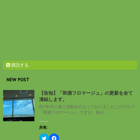
ウ
で
開
き
ま
す
)
購読する
NEW POST
【告知】「和酒フロマージュ」の更新を全て
凍結します。
約7年半に渡り活動を行なっておりましたこのブログ
「和酒フロマージュ」ですが、私が ...
共有:
ク
F