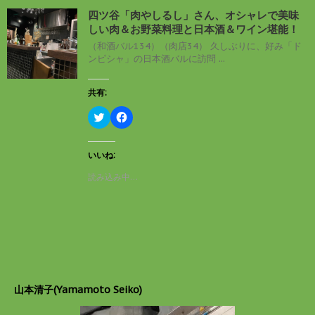
新
ッ
し
ク
四ツ谷「肉やしるし」さん、オシャレで美味
い
し
しい肉＆お野菜料理と日本酒＆ワイン堪能！
ウ
て
ィ
く
（和酒バル134）（肉店34） 久しぶりに、好み「ド
ン
だ
ンピシャ」の日本酒バルに訪問 ...
ド
さ
ウ
い
で
(
開
新
共有:
き
し
ま
い
す
ウ
ク
F
)
ィ
リ
a
ン
ッ
c
ド
ク
e
ウ
し
b
いいね:
で
て
o
開
T
o
読み込み中…
き
w
k
ま
i
で
す
t
共
)
t
有
e
す
r
る
で
に
共
は
有
ク
(
リ
新
ッ
し
ク
山本清子(Yamamoto Seiko)
い
し
ウ
て
ィ
く