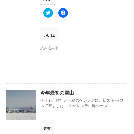
ン
ド
ウ
ク
F
で
リ
a
開
ッ
c
き
ク
e
ま
し
b
す
て
o
)
T
o
いいね:
w
k
i
で
t
共
読み込み中…
t
有
e
す
r
る
で
に
共
は
有
ク
(
リ
新
ッ
し
ク
い
し
ウ
て
今年最初の雪山
ィ
く
ン
だ
今年も、昨年と一緒のゲレンデに、初スキーに行
ド
さ
ウ
い
って来ました このゲレンデに昨シーズ ...
で
(
開
新
き
し
ま
い
す
ウ
共有:
)
ィ
ン