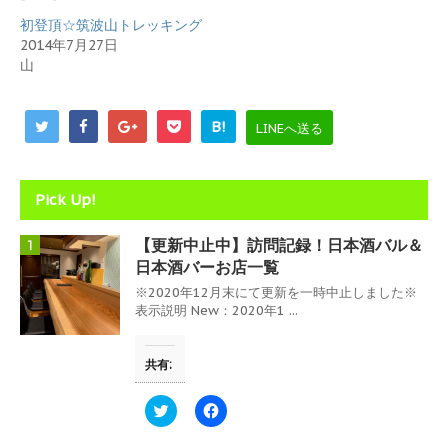
き
し
ま
い
初登頂☆筑波山トレッキング
す
ウ
)
ィ
2014年7月27日
ン
山
ド
ウ
で
開
き
B!
LINEへ送る
ま
す
)
Pick Up!
【更新中止中】訪問記録！日本酒バル＆
1
日本酒バーお店一覧
※2020年12月末にて更新を一時中止しました※
表示説明 New：2020年1 ...
共有:
ク
F
リ
a
ッ
c
ク
e