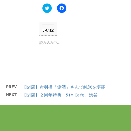
ド
ウ
ク
F
で
リ
a
開
ッ
c
き
ク
e
ま
し
b
す
て
o
)
T
o
いいね:
w
k
i
で
t
共
読み込み中…
t
有
e
す
r
る
で
に
共
は
有
ク
(
リ
新
ッ
し
ク
い
し
ウ
て
PREV
【閉店】赤羽橋「優酒」さんで純米を堪能
ィ
く
ン
だ
NEXT
【閉店】２周年特典「5th Cafe」渋谷
ド
さ
ウ
い
で
(
開
新
き
し
ま
い
す
ウ
)
ィ
ン
ド