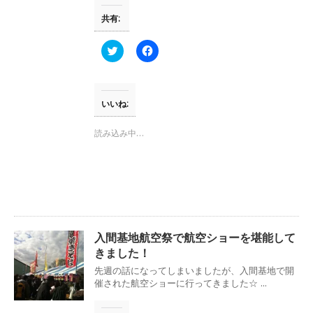
ま
い
す
ウ
共有:
)
ィ
ン
ド
ウ
ク
F
で
リ
a
開
ッ
c
き
ク
e
ま
し
b
す
て
o
)
T
o
いいね:
w
k
i
で
t
共
読み込み中…
t
有
e
す
r
る
で
に
共
は
有
ク
(
リ
新
ッ
し
ク
い
し
ウ
て
入間基地航空祭で航空ショーを堪能して
ィ
く
ン
だ
きました！
ド
さ
ウ
い
先週の話になってしまいましたが、入間基地で開
で
(
催された航空ショーに行ってきました☆ ...
開
新
き
し
ま
い
す
ウ