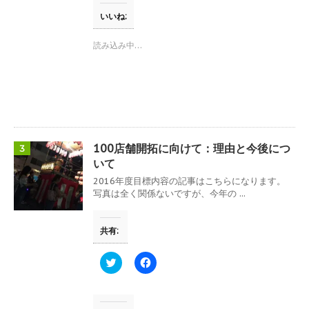
す
て
o
)
T
o
いいね:
w
k
i
で
t
共
読み込み中…
t
有
e
す
r
る
で
に
共
は
有
ク
(
リ
新
ッ
し
ク
い
し
ウ
て
100店舗開拓に向けて：理由と今後につ
3
ィ
く
ン
だ
いて
ド
さ
ウ
い
2016年度目標内容の記事はこちらになります。
で
(
写真は全く関係ないですが、今年の ...
開
新
き
し
ま
い
す
ウ
共有:
)
ィ
ン
ド
ウ
ク
F
で
リ
a
開
ッ
c
き
ク
e
ま
し
b
す
て
o