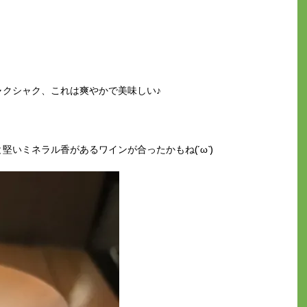
ャクシャク、これは爽やかで美味しい♪
いミネラル香があるワインが合ったかもね(´ω`)