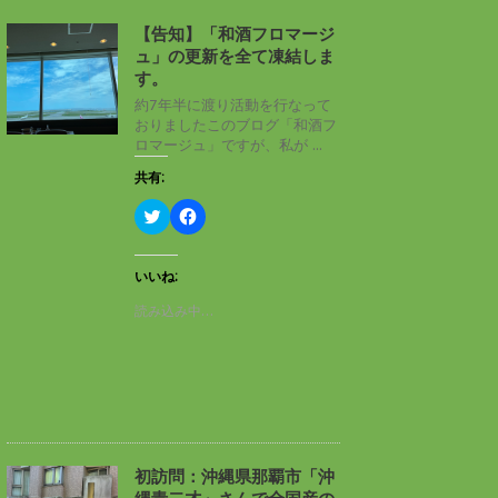
【告知】「和酒フロマージ
ュ」の更新を全て凍結しま
す。
約7年半に渡り活動を行なって
おりましたこのブログ「和酒フ
ロマージュ」ですが、私が ...
共有:
ク
F
リ
a
ッ
c
ク
e
し
b
いいね:
て
o
T
o
読み込み中…
w
k
i
で
t
共
t
有
e
す
r
る
で
に
共
は
有
ク
(
リ
新
ッ
し
ク
初訪問：沖縄県那覇市「沖
い
し