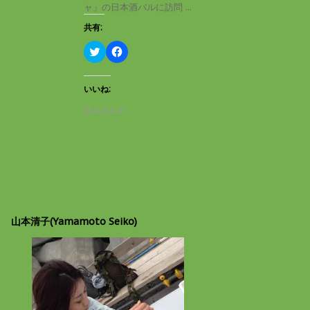
き
し
ャ」の日本酒バルに訪問 ...
ま
い
す
ウ
共有:
)
ィ
ン
ド
ク
F
ウ
リ
a
で
ッ
c
開
ク
e
き
し
b
いいね:
ま
て
o
す
T
o
読み込み中…
)
w
k
i
で
t
共
t
有
e
す
r
る
で
に
共
は
有
ク
(
リ
新
ッ
し
ク
山本清子(Yamamoto Seiko)
い
し
ウ
て
ィ
く
ン
だ
ド
さ
ウ
い
で
(
開
新
き
し
ま
い