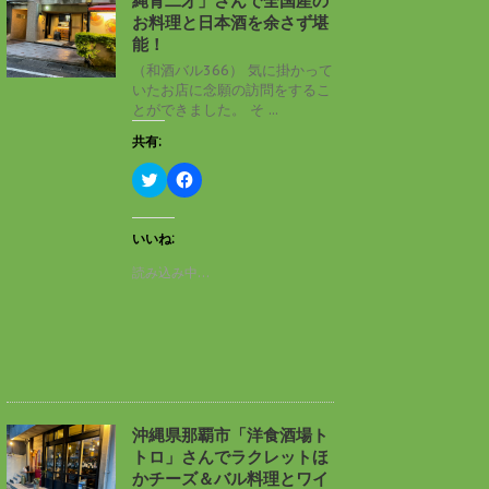
縄青二才」さんで全国産の
ウ
て
ィ
く
お料理と日本酒を余さず堪
ン
だ
能！
ド
さ
ウ
い
（和酒バル366） 気に掛かって
で
(
いたお店に念願の訪問をするこ
開
新
き
し
とができました。 そ ...
ま
い
す
ウ
共有:
)
ィ
ン
ド
ク
F
ウ
リ
a
で
ッ
c
開
ク
e
き
し
b
いいね:
ま
て
o
す
T
o
読み込み中…
)
w
k
i
で
t
共
t
有
e
す
r
る
で
に
共
は
有
ク
(
リ
新
ッ
し
ク
沖縄県那覇市「洋食酒場ト
い
し
トロ」さんでラクレットほ
ウ
て
ィ
く
かチーズ＆バル料理とワイ