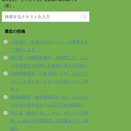
（笑）。
最近の投稿
【告知】「和酒フロマージュ」の更新を全
て凍結します。
初訪問：沖縄県那覇市「沖縄青二才」さん
で全国産のお料理と日本酒を余さず堪能！
沖縄県那覇市「洋食酒場トトロ」さんでラ
クレットほかチーズ＆バル料理とワイン満
喫！
新宿御苑前「鮨居酒屋みかづき」さんでお
まかせお寿司＆おつまみで日本酒堪能！
四ツ谷「肉やしるし」さん、オシャレで美
味しい肉＆お野菜料理と日本酒＆ワイン堪
能！