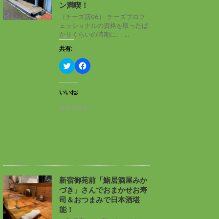
ン
だ
ン満喫！
ド
さ
ウ
い
（チーズ店06） チーズプロフ
で
(
ェッショナルの資格を取ったば
開
新
き
し
かりくらいの時期に、 ...
ま
い
す
ウ
共有:
)
ィ
ン
ド
ク
F
ウ
リ
a
で
ッ
c
開
ク
e
き
し
b
いいね:
ま
て
o
す
T
o
読み込み中…
)
w
k
i
で
t
共
t
有
e
す
r
る
で
に
共
は
有
ク
(
リ
新
ッ
し
ク
新宿御苑前「鮨居酒屋みか
い
し
づき」さんでおまかせお寿
ウ
て
ィ
く
司＆おつまみで日本酒堪
ン
だ
能！
ド
さ
ウ
い