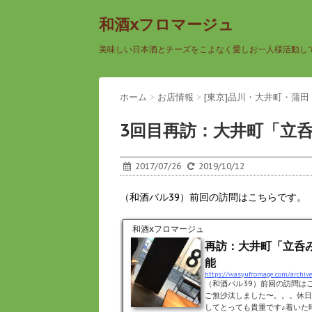
和酒xフロマージュ
美味しい日本酒とチーズをこよなく愛しお一人様活動し
ホーム
>
お店情報
>
[東京]品川・大井町・蒲田
3回目再訪：大井町「立
2017/07/26
2019/10/12
（和酒バル39）前回の訪問はこちらです。
和酒xフロマージュ
再訪：大井町「立呑
能
https://wasyufromage.com/archiv
（和酒バル39）前回の訪問は
ご無沙汰しました〜。。。休日
してとっても貴重です♪着いた