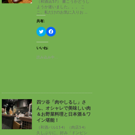
（和酒店57） 書こうかどうし
で
(
ようか迷いました。。。 こ
開
新
き
し
こ、私だけのお気に入りお ...
ま
い
す
ウ
共有:
)
ィ
ン
ド
ク
F
ウ
リ
a
で
ッ
c
開
ク
e
き
し
b
いいね:
ま
て
o
す
T
o
読み込み中…
)
w
k
i
で
t
共
t
有
e
す
r
る
で
に
共
は
有
ク
(
リ
新
ッ
し
ク
四ツ谷「肉やしるし」さ
い
し
ん、オシャレで美味しい肉
ウ
て
ィ
く
＆お野菜料理と日本酒＆ワ
ン
だ
イン堪能！
ド
さ
ウ
い
（和酒バル134）（肉店34）
で
(
久しぶりに、好み「ドンピシ
開
新