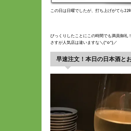
たが（笑）お店はこれからと言
した♪空いていたので入り口付
この日は日曜でしたが、打ち上げがてら22
は透き通ってないと言うなんと
言うよりは、喉が渇いていたの
同じ、ぶどうのマリネです...
びっくりしたことにこの時間でも満員御礼
さすが人気店は違いますな＼(^o^)／
早速注文！本日の日本酒と