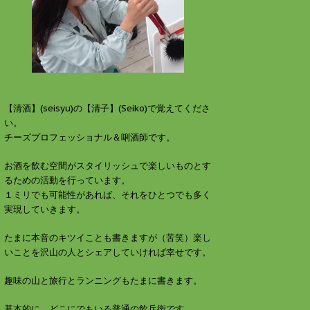
す
ウ
)
ィ
ン
ド
ウ
で
開
き
ま
す
)
【清酒】(seisyu)の【清子】(Seiko)で覚えてくださ
い。
チーズプロフェッショナル＆唎酒師です。
お酒を飲む空間がスタイリッシュで楽しいものとす
るための活動を行っています。
１ミリでも可能性があれば、それをひとつでも多く
実現していきます。
たまに本音のキツイことも書きますが（苦笑）楽し
いことを沢山の人とシェアしていければ幸せです。
趣味の山と旅行とランニングもたまに書きます。
基本的に、どこにでもいる普通の飲兵衛です