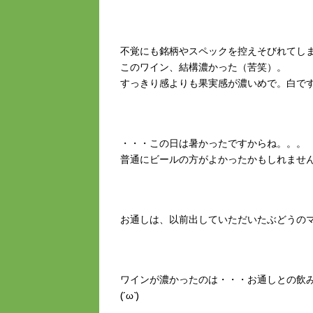
不覚にも銘柄やスペックを控えそびれてし
このワイン、結構濃かった（苦笑）。
すっきり感よりも果実感が濃いめで。白で
・・・この日は暑かったですからね。。。
普通にビールの方がよかったかもしれませ
お通しは、以前出していただいたぶどうの
ワインが濃かったのは・・・お通しとの飲
(´ω`)