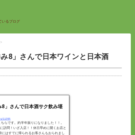
ているブログ
>
呑み8」さんで日本ワインと日本酒
み8」さんで日本酒サク飲み堪
es/11395
こちらです。約半年振りになりました！！。
に訪問！いざ入店！！休日早めに開くお店と
時にはすでに帰られるお客さんもおられまし