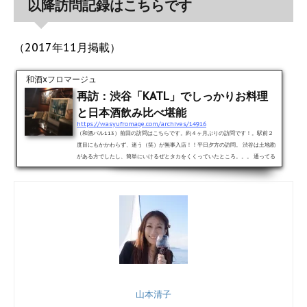
以降訪問記録はこちらです
（2017年11月掲載）
和酒xフロマージュ
再訪：渋谷「KATL」でしっかりお料理
と日本酒飲み比べ堪能
https://wasyufromage.com/archives/14916
（和酒バル113）前回の訪問はこちらです。約４ヶ月ぶりの訪問です！。駅前２
度目にもかかわらず、迷う（笑）が無事入店！！平日夕方の訪問。 渋谷は土地勘
がある方でしたし、簡単にいけるぜとタカをくくっていたところ。。。 通ってる
べき空中歩道が通行止めになってたりして、予想外のところに降りる羽目に
（爆）。 目の前にお店があるのに・・・。たどり着けずに若干焦りました
（爆）。無事にたどり着けて、席も確保できて、本当にホッとしました(´ω`)今日
の席はカウンターの手前側の端っこ。冷蔵庫が眺められる絶好...
山本清子