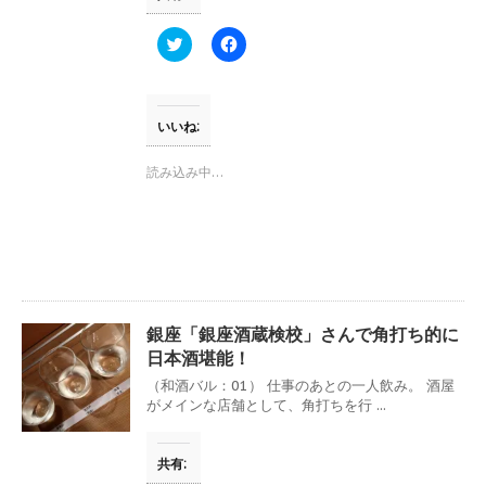
ク
F
リ
a
ッ
c
ク
e
し
b
て
o
T
o
いいね:
w
k
i
で
t
共
読み込み中…
t
有
e
す
r
る
で
に
共
は
有
ク
(
リ
新
ッ
し
ク
い
し
ウ
て
銀座「銀座酒蔵検校」さんで角打ち的に
ィ
く
ン
だ
日本酒堪能！
ド
さ
ウ
い
（和酒バル：01） 仕事のあとの一人飲み。 酒屋
で
(
がメインな店舗として、角打ちを行 ...
開
新
き
し
ま
い
す
ウ
共有:
)
ィ
ン