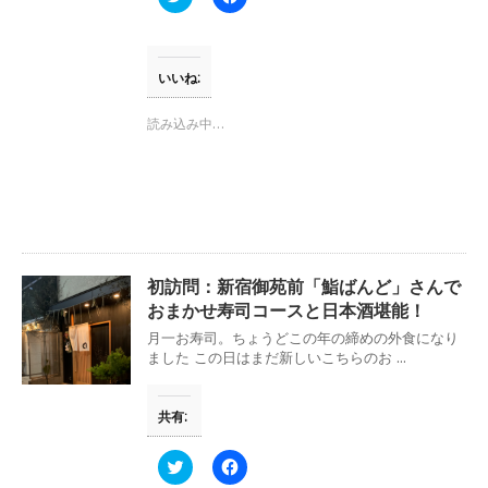
で
リ
a
開
ッ
c
き
ク
e
ま
し
b
す
て
o
)
T
o
いいね:
w
k
i
で
t
共
読み込み中…
t
有
e
す
r
る
で
に
共
は
有
ク
(
リ
新
ッ
し
ク
い
し
ウ
て
初訪問：新宿御苑前「鮨ばんど」さんで
ィ
く
ン
だ
おまかせ寿司コースと日本酒堪能！
ド
さ
ウ
い
月一お寿司。ちょうどこの年の締めの外食になり
で
(
ました この日はまだ新しいこちらのお ...
開
新
き
し
ま
い
す
ウ
共有:
)
ィ
ン
ド
ウ
ク
F
で
リ
a