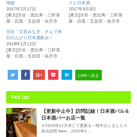
堪能
スと日本酒
い
し
ウ
て
2017年2月17日
2017年8月8日
ィ
く
[東京]渋谷・恵比寿・三軒茶
[東京]渋谷・恵比寿・三軒茶
ン
だ
ド
さ
屋・目黒・五反田・祐天寺
屋・目黒・五反田・祐天寺
ウ
い
で
(
開
新
渋谷「立呑みなぎ」さんで休
き
し
日のんびり日本酒飲み！
ま
い
す
ウ
2018年1月22日
)
ィ
[東京]渋谷・恵比寿・三軒茶
ン
ド
屋・目黒・五反田・祐天寺
ウ
で
開
き
B!
ま
LINEへ送る
す
)
Pick Up!
【更新中止中】訪問記録！日本酒バル＆
1
日本酒バーお店一覧
※2020年12月末にて更新を一時中止しました※
表示説明 New：2020年1 ...