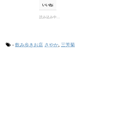
で
て
o
開
T
o
いいね:
き
w
k
ま
i
で
す
t
共
読み込み中…
)
t
有
e
す
r
る
で
に
共
は
有
ク
(
リ
-
飲み歩きお店
さやか
,
三芳菊
新
ッ
し
ク
い
し
ウ
て
ィ
く
ン
だ
ド
さ
ウ
い
で
(
開
新
き
し
ま
い
す
ウ
)
ィ
ン
ド
ウ
で
開
き
ま
す
)