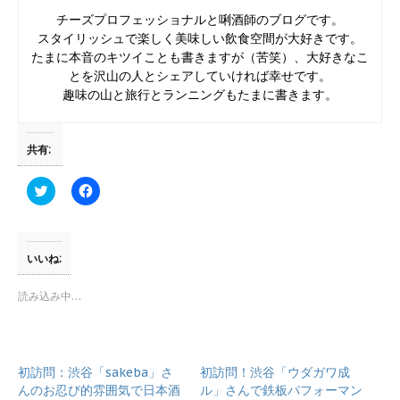
チーズプロフェッショナルと唎酒師のブログです。
スタイリッシュで楽しく美味しい飲食空間が大好きです。
たまに本音のキツイことも書きますが（苦笑）、大好きなこ
とを沢山の人とシェアしていければ幸せです。
趣味の山と旅行とランニングもたまに書きます。
共有:
ク
F
リ
a
ッ
c
ク
e
し
b
て
o
T
o
いいね:
w
k
i
で
t
共
読み込み中…
t
有
e
す
r
る
で
に
共
は
有
ク
初訪問：渋谷「sakeba」さ
初訪問！渋谷「ウダガワ成
(
リ
新
ッ
んのお忍び的雰囲気で日本酒
ル」さんで鉄板パフォーマン
し
ク