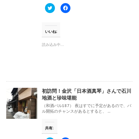
ド
ウ
ク
F
で
リ
a
開
ッ
c
き
ク
e
ま
し
b
す
て
o
)
T
o
いいね:
w
k
i
で
t
共
読み込み中…
t
有
e
す
r
る
で
に
共
は
有
ク
(
リ
新
ッ
し
ク
い
し
ウ
て
初訪問！金沢「日本酒真琴」さんで石川
ィ
く
ン
だ
地酒と珍味堪能
ド
さ
ウ
い
（和酒バル187） 夜はすでに予定があるので、バ
で
(
ル開拓のチャンスがあるとすると、 ...
開
新
き
し
ま
い
す
ウ
共有:
)
ィ
ン
ド