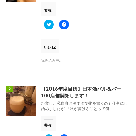
共有:
ク
F
リ
a
ッ
c
ク
e
し
b
て
o
T
o
いいね:
w
k
i
で
t
共
読み込み中…
t
有
e
す
r
る
で
に
共
は
有
ク
(
リ
【2016年度目標】日本酒バル＆バー
2
新
ッ
し
ク
100店舗開拓します！
い
し
ウ
て
起業し、私自身お酒ネタで物を書くのも仕事にし
ィ
く
始めましたが 「私が書けることって何 ...
ン
だ
ド
さ
ウ
い
で
(
共有:
開
新
き
し
ま
い