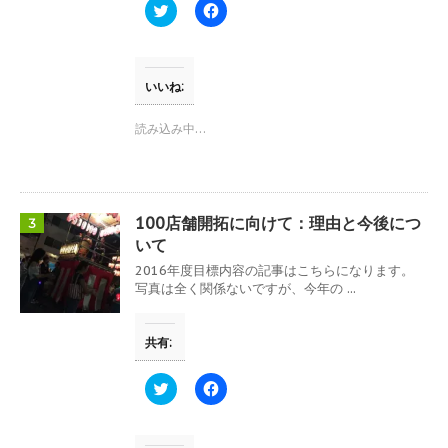
す
ウ
ク
F
)
ィ
リ
a
ン
ッ
c
ド
ク
e
ウ
し
b
で
て
o
開
T
o
いいね:
き
w
k
ま
i
で
す
t
共
読み込み中…
)
t
有
e
す
r
る
で
に
共
は
有
ク
(
リ
100店舗開拓に向けて：理由と今後につ
3
新
ッ
し
ク
いて
い
し
ウ
て
2016年度目標内容の記事はこちらになります。
ィ
く
写真は全く関係ないですが、今年の ...
ン
だ
ド
さ
ウ
い
で
(
共有:
開
新
き
し
ま
い
す
ウ
ク
F
)
ィ
リ
a
ン
ッ
c
ド
ク
e
ウ
し
b