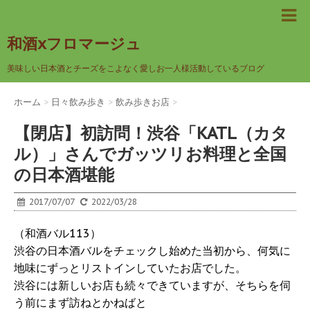
和酒xフロマージュ
美味しい日本酒とチーズをこよなく愛しお一人様活動しているブログ
ホーム
>
日々飲み歩き
>
飲み歩きお店
>
【閉店】初訪問！渋谷「KATL（カタ
ル）」さんでガッツリお料理と全国
の日本酒堪能
2017/07/07
2022/03/28
（和酒バル113）
渋谷の日本酒バルをチェックし始めた当初から、何気に
地味にずっとリストインしていたお店でした。
渋谷には新しいお店も続々できていますが、そちらを伺
う前にまず訪ねとかねばと