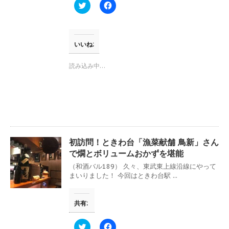
ウ
ク
F
で
リ
a
開
ッ
c
き
ク
e
ま
し
b
す
て
o
)
T
o
いいね:
w
k
i
で
t
共
読み込み中…
t
有
e
す
r
る
で
に
共
は
有
ク
(
リ
新
ッ
し
ク
い
し
ウ
て
初訪問！ときわ台「漁菜献舗 鳥新」さん
ィ
く
ン
だ
で燗とボリュームおかずを堪能
ド
さ
ウ
い
（和酒バル189） 久々、東武東上線沿線にやって
で
(
まいりました！ 今回はときわ台駅 ...
開
新
き
し
ま
い
す
ウ
共有:
)
ィ
ン
ド
ウ
ク
F