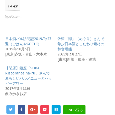
て
o
T
o
いいね:
w
k
i
で
t
共
読み込み中…
t
有
e
す
r
る
で
に
共
は
有
ク
日本酒バル訪問記2019/9/23
汐留「廻」（めぐり）さんで
(
リ
新
ッ
週（ごはんやGOCHI）
希少日本酒とこだわり素材の
し
ク
2019年10月3日
和食堪能
い
し
ウ
て
[東京]赤坂・青山・六本木
2022年3月27日
ィ
く
[東京]新橋・銀座・築地
ン
だ
ド
さ
ウ
い
【閉店】銀座「SOBA
で
(
開
新
Ristorante na-ru」さんで
き
し
夏らしいバルメニューとハッ
ま
い
す
ウ
ピーアワー
)
ィ
2017年8月11日
ン
ド
飲み歩きお店
ウ
で
開
き
B!
ま
LINEへ送る
す