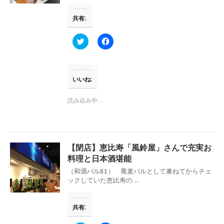
ド
さ
ウ
い
で
(
共有:
開
新
き
し
ま
い
す
ウ
ク
F
)
ィ
リ
a
ン
ッ
c
ド
ク
e
ウ
し
b
で
て
o
開
T
o
いいね:
き
w
k
ま
i
で
す
t
共
読み込み中…
)
t
有
e
す
r
る
で
に
共
は
有
ク
(
リ
【閉店】恵比寿「風鈴屋」さんで充実お
新
ッ
し
ク
料理と日本酒堪能
い
し
ウ
て
（和酒バル81） 蕎麦バルとして兼ねてからチェ
ィ
く
ックしていた恵比寿の ...
ン
だ
ド
さ
ウ
い
で
(
共有:
開
新
き
し
ま
い