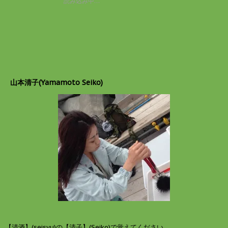
読み込み中…
き
w
k
ま
i
で
す
t
共
)
t
有
e
す
r
る
で
に
共
は
有
ク
(
リ
新
ッ
し
ク
山本清子(Yamamoto Seiko)
い
し
ウ
て
ィ
く
ン
だ
ド
さ
ウ
い
で
(
開
新
き
し
ま
い
す
ウ
)
ィ
ン
ド
ウ
で
開
き
ま
す
)
【清酒】(seisyu)の【清子】(Seiko)で覚えてください。