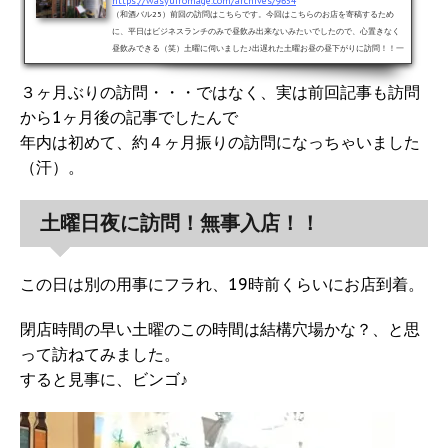
https://wasyufromage.com/archives/9654
（和酒バル25）前回の訪問はこちらです。今回はこちらのお店を寄稿するため
に、平日はビジネスランチのみで昼飲み出来ないみたいでしたので、心置きなく
昼飲みできる（笑）土曜に伺いました♪出遅れた土曜お昼の昼下がりに訪問！！一
見カフェな佇まいなのはやっぱりお昼だろうと思ってましたが少し出遅れてしま
い、お店の混雑を少し懸念。。。平日と違い、土曜ランチは13時以降から混みだ
３ヶ月ぶりの訪問・・・ではなく、実は前回記事も訪問
すのでなんとか12時代に入りたいと思っていたのですが、迂闊でした（苦
から1ヶ月後の記事でしたんで
笑）。 ドキドキしながら足を運んだのですが、なんと、天に祈り？が通じ...
年内は初めて、約４ヶ月振りの訪問になっちゃいました
（汗）。
土曜日夜に訪問！無事入店！！
この日は別の用事にフラれ、19時前くらいにお店到着。
閉店時間の早い土曜のこの時間は結構穴場かな？、と思
って訪ねてみました。
すると見事に、ビンゴ♪