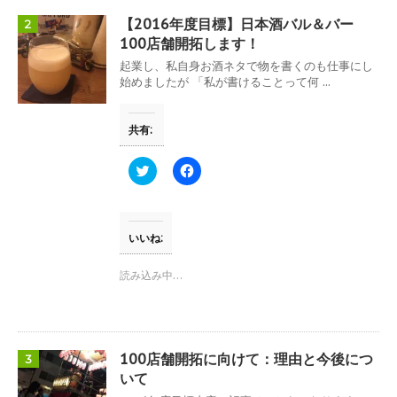
有
ク
(
リ
【2016年度目標】日本酒バル＆バー
2
新
ッ
し
ク
100店舗開拓します！
い
し
ウ
て
起業し、私自身お酒ネタで物を書くのも仕事にし
ィ
く
始めましたが 「私が書けることって何 ...
ン
だ
ド
さ
ウ
い
で
(
共有:
開
新
き
し
ま
い
す
ウ
ク
F
)
ィ
リ
a
ン
ッ
c
ド
ク
e
ウ
し
b
で
て
o
開
T
o
いいね:
き
w
k
ま
i
で
す
t
共
読み込み中…
)
t
有
e
す
r
る
で
に
共
は
有
ク
(
リ
100店舗開拓に向けて：理由と今後につ
3
新
ッ
し
ク
いて
い
し