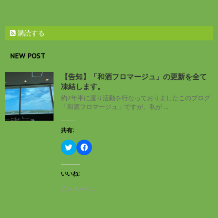
購読する
NEW POST
【告知】「和酒フロマージュ」の更新を全て
凍結します。
約7年半に渡り活動を行なっておりましたこのブログ
「和酒フロマージュ」ですが、私が ...
共有:
ク
F
リ
a
ッ
c
ク
e
し
b
いいね:
て
o
T
o
読み込み中…
w
k
i
で
t
共
t
有
e
す