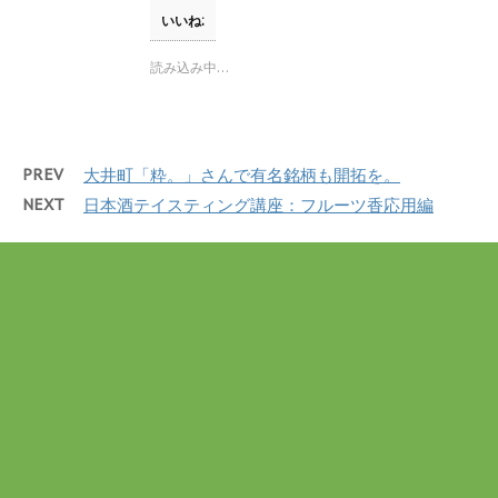
で
て
o
開
T
o
いいね:
き
w
k
ま
i
で
す
t
共
読み込み中…
)
t
有
e
す
r
る
で
に
共
は
有
ク
(
リ
PREV
大井町「粋。」さんで有名銘柄も開拓を。
新
ッ
し
ク
NEXT
日本酒テイスティング講座：フルーツ香応用編
い
し
ウ
て
ィ
く
ン
だ
ド
さ
ウ
い
で
(
開
新
き
し
ま
い
す
ウ
)
ィ
ン
ド
ウ
で
開
き
ま
す
)