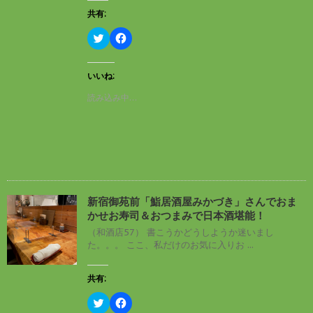
ィ
く
ン
だ
共有:
ド
さ
ウ
い
ク
F
で
(
リ
a
開
新
ッ
c
き
し
ク
e
ま
い
し
b
す
ウ
いいね:
て
o
)
ィ
T
o
ン
読み込み中…
w
k
ド
i
で
ウ
t
共
で
t
有
開
e
す
き
r
る
ま
で
に
す
共
は
)
有
ク
(
リ
新
ッ
し
ク
新宿御苑前「鮨居酒屋みかづき」さんでおま
い
し
かせお寿司＆おつまみで日本酒堪能！
ウ
て
ィ
く
（和酒店57） 書こうかどうしようか迷いまし
ン
だ
た。。。 ここ、私だけのお気に入りお ...
ド
さ
ウ
い
で
(
開
新
共有:
き
し
ま
い
す
ウ
ク
F
)
ィ
リ
a