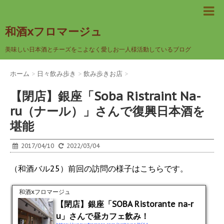
和酒xフロマージュ
美味しい日本酒とチーズをこよなく愛しお一人様活動しているブログ
ホーム
>
日々飲み歩き
>
飲み歩きお店
>
【閉店】銀座「Soba Ristraint Na-
ru（ナール）」さんで復興日本酒を
堪能
2017/04/10
2022/03/04
（和酒バル25）前回の訪問の様子はこちらです。
和酒xフロマージュ
【閉店】銀座「SOBA Ristorante na-r
u」さんで昼カフェ飲み！