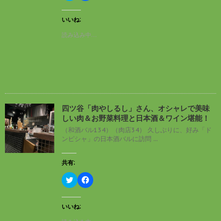
ン
ッ
c
ド
ク
e
ウ
し
b
いいね:
で
て
o
開
T
o
読み込み中…
き
w
k
ま
i
で
す
t
共
)
t
有
e
す
r
る
で
に
共
は
有
ク
(
リ
新
ッ
し
ク
四ツ谷「肉やしるし」さん、オシャレで美味
い
し
しい肉＆お野菜料理と日本酒＆ワイン堪能！
ウ
て
ィ
く
（和酒バル134）（肉店34） 久しぶりに、好み「ド
ン
だ
ンピシャ」の日本酒バルに訪問 ...
ド
さ
ウ
い
で
(
開
新
共有:
き
し
ま
い
す
ウ
ク
F
)
ィ
リ
a
ン
ッ
c
ド
ク
e
ウ
し
b
いいね:
で
て
o
開
T
o