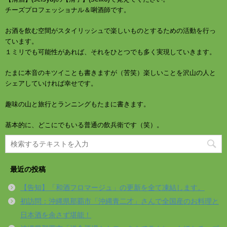
チーズプロフェッショナル＆唎酒師です。
お酒を飲む空間がスタイリッシュで楽しいものとするための活動を行っ
ています。
１ミリでも可能性があれば、それをひとつでも多く実現していきます。
たまに本音のキツイことも書きますが（苦笑）楽しいことを沢山の人と
シェアしていければ幸せです。
趣味の山と旅行とランニングもたまに書きます。
基本的に、どこにでもいる普通の飲兵衛です（笑）。
最近の投稿
【告知】「和酒フロマージュ」の更新を全て凍結します。
初訪問：沖縄県那覇市「沖縄青二才」さんで全国産のお料理と
日本酒を余さず堪能！