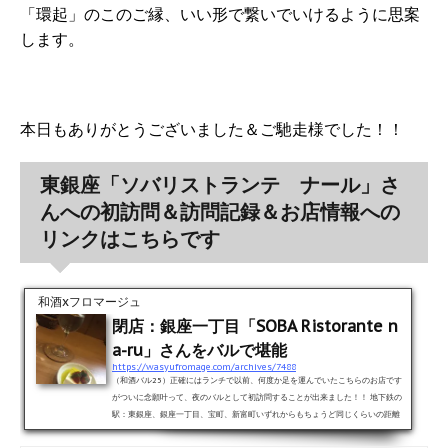
「環起」のこのご縁、いい形で繋いでいけるように思案
します。
本日もありがとうございました＆ご馳走様でした！！
東銀座「ソバリストランテ ナール」さ
んへの初訪問＆訪問記録＆お店情報への
リンクはこちらです
和酒xフロマージュ
閉店：銀座一丁目「SOBA Ristorante n
a-ru」さんをバルで堪能
https://wasyufromage.com/archives/7488
（和酒バル25）正確にはランチで以前、何度か足を運んでいたこちらのお店です
がついに念願叶って、夜のバルとして初訪問することが出来ました！！ 地下鉄の
駅：東銀座、銀座一丁目、宝町、新富町いずれからもちょうど同じくらいの距離
にある（笑）Soba Ristorante na-ru（ソバリストランテ ナール）さんです。