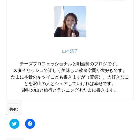
お店のホームページはこちらになります。念願だったお店への訪問こちらのお店
を最初に訪問チェックし始めたのは、実は昨年末でした。ただ、1人飲みとして
のお店訪問機会が激減する機会と重なってしまい、それならばラン...
山本清子
チーズプロフェッショナルと唎酒師のブログです。
スタイリッシュで楽しく美味しい飲食空間が大好きです。
たまに本音のキツイことも書きますが（苦笑）、大好きなこ
とを沢山の人とシェアしていければ幸せです。
趣味の山と旅行とランニングもたまに書きます。
共有:
ク
F
リ
a
ッ
c
ク
e
し
b