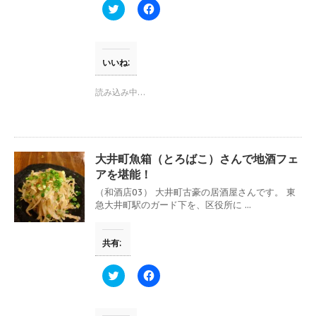
す
ウ
ク
F
)
ィ
リ
a
ン
ッ
c
ド
ク
e
ウ
し
b
で
て
o
開
T
o
いいね:
き
w
k
ま
i
で
す
t
共
読み込み中…
)
t
有
e
す
r
る
で
に
共
は
有
ク
(
リ
大井町魚箱（とろばこ）さんで地酒フェ
新
ッ
し
ク
アを堪能！
い
し
ウ
て
（和酒店03） 大井町古豪の居酒屋さんです。 東
ィ
く
急大井町駅のガード下を、区役所に ...
ン
だ
ド
さ
ウ
い
で
(
共有:
開
新
き
し
ま
い
す
ウ
ク
F
)
ィ
リ
a
ン
ッ
c
ド
ク
e
ウ
し
b