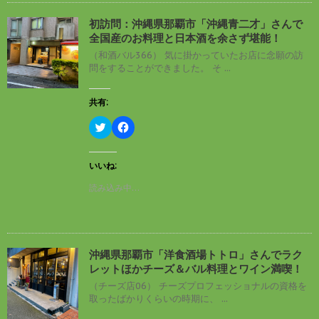
r
る
で
に
初訪問：沖縄県那覇市「沖縄青二才」さんで
共
は
有
ク
全国産のお料理と日本酒を余さず堪能！
(
リ
新
ッ
（和酒バル366） 気に掛かっていたお店に念願の訪
し
ク
問をすることができました。 そ ...
い
し
ウ
て
ィ
く
ン
だ
共有:
ド
さ
ウ
い
ク
F
で
(
リ
a
開
新
ッ
c
き
し
ク
e
ま
い
し
b
す
ウ
いいね:
て
o
)
ィ
T
o
ン
読み込み中…
w
k
ド
i
で
ウ
t
共
で
t
有
開
e
す
き
r
る
ま
で
に
す
沖縄県那覇市「洋食酒場トトロ」さんでラク
共
は
)
有
ク
レットほかチーズ＆バル料理とワイン満喫！
(
リ
新
ッ
（チーズ店06） チーズプロフェッショナルの資格を
し
ク
取ったばかりくらいの時期に、 ...
い
し
ウ
て