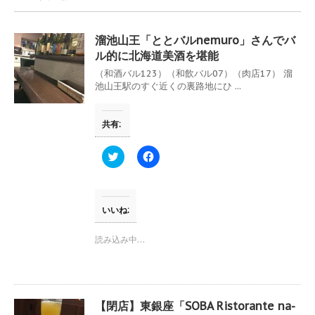
溜池山王「ととバルnemuro」さんでバ
ル的に北海道美酒を堪能
（和酒バル123）（和飲バル07）（肉店17） 溜
池山王駅のすぐ近くの裏路地にひ ...
共有:
ク
F
リ
a
ッ
c
ク
e
し
b
て
o
T
o
いいね:
w
k
i
で
t
共
読み込み中…
t
有
e
す
r
る
で
に
共
は
有
ク
(
リ
【閉店】東銀座「SOBA Ristorante na-
新
ッ