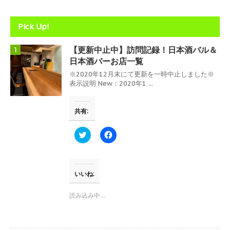
)
Pick Up!
【更新中止中】訪問記録！日本酒バル＆
1
日本酒バーお店一覧
※2020年12月末にて更新を一時中止しました※
表示説明 New：2020年1 ...
共有:
ク
F
リ
a
ッ
c
ク
e
し
b
て
o
T
o
いいね:
w
k
i
で
t
共
読み込み中…
t
有
e
す
r
る
で
に
共
は