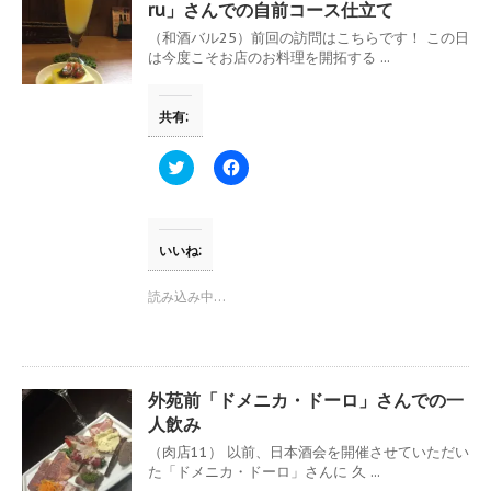
し
ク
ru」さんでの自前コース仕立て
い
し
ウ
て
（和酒バル25）前回の訪問はこちらです！ この日
ィ
く
は今度こそお店のお料理を開拓する ...
ン
だ
ド
さ
ウ
い
で
(
共有:
開
新
き
し
ま
い
す
ウ
ク
F
)
ィ
リ
a
ン
ッ
c
ド
ク
e
ウ
し
b
で
て
o
開
T
o
いいね:
き
w
k
ま
i
で
す
t
共
読み込み中…
)
t
有
e
す
r
る
で
に
共
は
有
ク
(
リ
外苑前「ドメニカ・ドーロ」さんでの一
新
ッ
し
ク
人飲み
い
し
ウ
て
（肉店11） 以前、日本酒会を開催させていただい
ィ
く
た「ドメニカ・ドーロ」さんに 久 ...
ン
だ