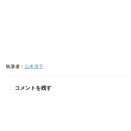
開
新
き
し
ま
い
す
ウ
)
ィ
ン
ド
ウ
で
開
き
ま
す
)
執筆者：
山本清子
コメントを残す