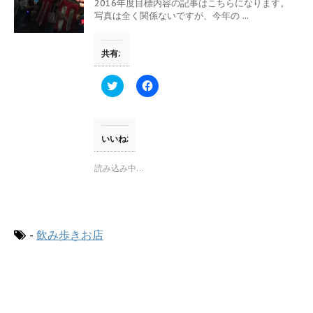
ウ
て
2016年度目標内容の記事はこちらになります。
ィ
く
写真は全く関係ないですが、今年の ...
ン
だ
ド
さ
ウ
い
で
(
共有:
開
新
き
し
ま
い
す
ウ
ク
F
)
ィ
リ
a
ン
ッ
c
ド
ク
e
ウ
し
b
で
て
o
開
T
o
いいね:
き
w
k
ま
i
で
す
t
共
読み込み中…
)
t
有
e
す
r
る
で
に
共
は
有
ク
(
リ
-
飲み歩きお店
新
ッ
し
ク
い
し
ウ
て
ィ
く
ン
だ
ド
さ
ウ
い
で
(