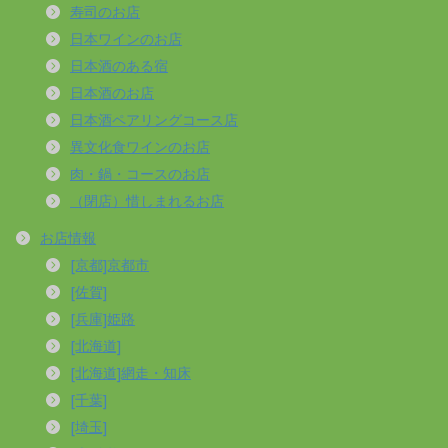
寿司のお店
日本ワインのお店
日本酒のある宿
日本酒のお店
日本酒ペアリングコース店
異文化食ワインのお店
肉・鍋・コースのお店
（閉店）惜しまれるお店
お店情報
[京都]京都市
[佐賀]
[兵庫]姫路
[北海道]
[北海道]網走・知床
[千葉]
[埼玉]