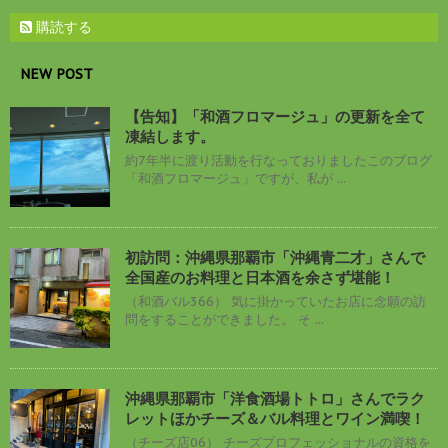
購読する
NEW POST
【告知】「和酒フロマージュ」の更新を全て
凍結します。
約7年半に渡り活動を行なっておりましたこのブログ
「和酒フロマージュ」ですが、私が ...
初訪問：沖縄県那覇市「沖縄青二才」さんで
全国産のお料理と日本酒を余さず堪能！
（和酒バル366） 気に掛かっていたお店に念願の訪
問をすることができました。 そ ...
沖縄県那覇市「洋食酒場トトロ」さんでラク
レットほかチーズ＆バル料理とワイン満喫！
（チーズ店06） チーズプロフェッショナルの資格を