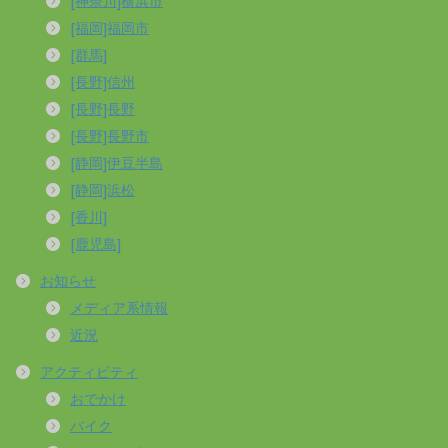
[神奈川]横浜市
[福岡]福岡市
[群馬]
[長野]信州
[長野]長野
[長野]長野市
[静岡]伊豆半島
[静岡]浜松
[香川]
[鹿児島]
お知らせ
メディア系情報
近況
アクティビティ
おでかけ
バイク