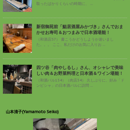
取ったばかりくらいの時期に、 ...
新宿御苑前「鮨居酒屋みかづき」さんでおま
かせお寿司＆おつまみで日本酒堪能！
（和酒店57） 書こうかどうしようか迷いまし
た。。。 ここ、私だけのお気に入りお ...
四ツ谷「肉やしるし」さん、オシャレで美味
しい肉＆お野菜料理と日本酒＆ワイン堪能！
（和酒バル134）（肉店34） 久しぶりに、好み「ド
ンピシャ」の日本酒バルに訪問 ...
山本清子(Yamamoto Seiko)