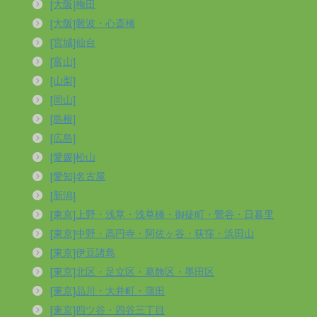
[大阪]梅田
[大阪]難波・心斎橋
[宮城]仙台
[富山]
[山梨]
[岡山]
[島根]
[広島]
[愛媛]松山
[愛知]名古屋
[新潟]
[東京]上野・浅草・浅草橋・御徒町・鶯谷・日暮里
[東京]中野・高円寺・阿佐ヶ谷・荻窪・浜田山
[東京]伊豆諸島
[東京]北区・足立区・葛飾区・墨田区
[東京]品川・大井町・蒲田
[東京]四ツ谷・四谷三丁目