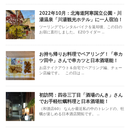
2022年10月：北海道阿寒国立公園・川
湯温泉「川湯観光ホテル」に一人宿泊！
ツーリングでレンタルバイクを返却後、この日の
お宿に直行しました。 EZOライダー ...
お持ち帰りお料理でペアリング！「串カ
ツ田中」さんで串カツと日本酒堪能！
お店テイクアウト＆自宅でペアリング編、チェー
ン店編です。 この日は ...
初訪問：四谷三丁目「酒場のんき」さん
でお手軽牡蠣料理と日本酒堪能！
（和酒店60） なんか最近私の中のトレンドの、牡
蠣が楽しめる日本酒店開拓です。 ...