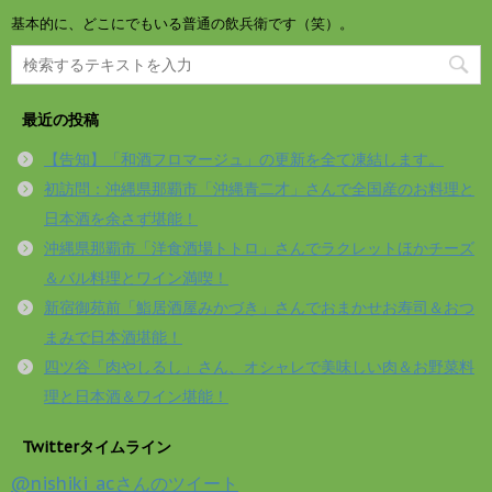
基本的に、どこにでもいる普通の飲兵衛です（笑）。
最近の投稿
【告知】「和酒フロマージュ」の更新を全て凍結します。
初訪問：沖縄県那覇市「沖縄青二才」さんで全国産のお料理と
日本酒を余さず堪能！
沖縄県那覇市「洋食酒場トトロ」さんでラクレットほかチーズ
＆バル料理とワイン満喫！
新宿御苑前「鮨居酒屋みかづき」さんでおまかせお寿司＆おつ
まみで日本酒堪能！
四ツ谷「肉やしるし」さん、オシャレで美味しい肉＆お野菜料
理と日本酒＆ワイン堪能！
Twitterタイムライン
@nishiki_acさんのツイート