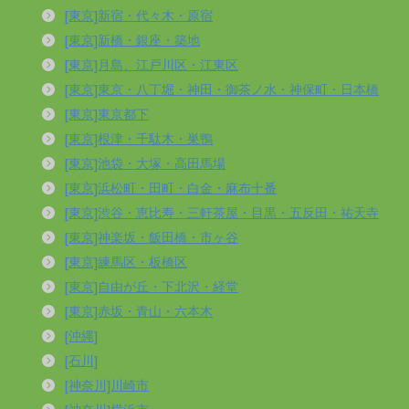
[東京]新宿・代々木・原宿
[東京]新橋・銀座・築地
[東京]月島、江戸川区・江東区
[東京]東京・八丁堀・神田・御茶ノ水・神保町・日本橋
[東京]東京都下
[東京]根津・千駄木・巣鴨
[東京]池袋・大塚・高田馬場
[東京]浜松町・田町・白金・麻布十番
[東京]渋谷・恵比寿・三軒茶屋・目黒・五反田・祐天寺
[東京]神楽坂・飯田橋・市ヶ谷
[東京]練馬区・板橋区
[東京]自由が丘・下北沢・経堂
[東京]赤坂・青山・六本木
[沖縄]
[石川]
[神奈川]川崎市