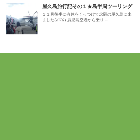
屋久島旅行記その１★島半周ツーリング
１１月後半に有休をくっつけて念願の屋久島に来
ました(≧▽≦) 鹿児島空港から乗り ...