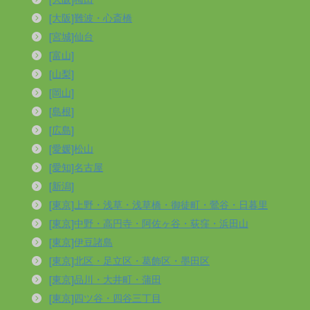
[大阪]難波・心斎橋
[宮城]仙台
[富山]
[山梨]
[岡山]
[島根]
[広島]
[愛媛]松山
[愛知]名古屋
[新潟]
[東京]上野・浅草・浅草橋・御徒町・鶯谷・日暮里
[東京]中野・高円寺・阿佐ヶ谷・荻窪・浜田山
[東京]伊豆諸島
[東京]北区・足立区・葛飾区・墨田区
[東京]品川・大井町・蒲田
[東京]四ツ谷・四谷三丁目