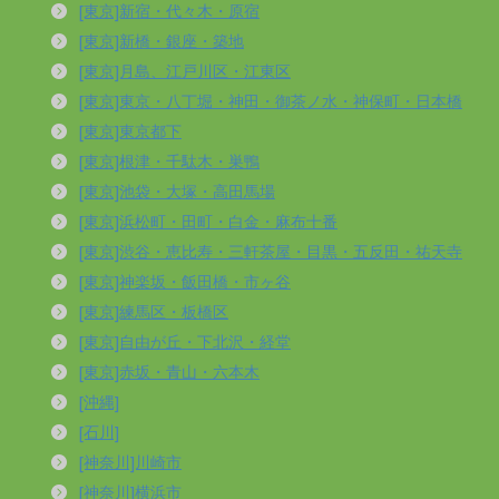
[東京]新宿・代々木・原宿
[東京]新橋・銀座・築地
[東京]月島、江戸川区・江東区
[東京]東京・八丁堀・神田・御茶ノ水・神保町・日本橋
[東京]東京都下
[東京]根津・千駄木・巣鴨
[東京]池袋・大塚・高田馬場
[東京]浜松町・田町・白金・麻布十番
[東京]渋谷・恵比寿・三軒茶屋・目黒・五反田・祐天寺
[東京]神楽坂・飯田橋・市ヶ谷
[東京]練馬区・板橋区
[東京]自由が丘・下北沢・経堂
[東京]赤坂・青山・六本木
[沖縄]
[石川]
[神奈川]川崎市
[神奈川]横浜市