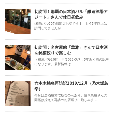
初訪問！那覇の日本酒バル「醸造酒場ア
ジート」さんで休日昼飲み
(和酒バル207)那覇店お初です！ もう3年以上は
訪問してませんが ...
初訪問：名古屋錦「華雅」さんで日本酒
を銘柄絞りで楽しむ
（和酒バル108） ※(2022/3/7：5年近く前の記事
になります。最新情報は ...
六本木焼鳥再訪記2019/12月（乃木坂鳥
幸）
今月は居酒屋繁忙期なのもあり、焼き鳥屋さんの
開拓は控えて再訪のお店巡りに勤しみま ...