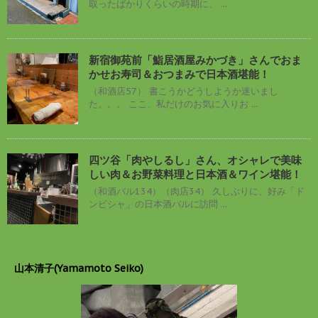
取ったばかりくらいの時期に、 ...
新宿御苑前「鮨居酒屋みかづき」さんでおま
かせお寿司＆おつまみで日本酒堪能！
（和酒店57） 書こうかどうしようか迷いまし
た。。。 ここ、私だけのお気に入りお ...
四ツ谷「肉やしるし」さん、オシャレで美味
しい肉＆お野菜料理と日本酒＆ワイン堪能！
（和酒バル134）（肉店34） 久しぶりに、好み「ド
ンピシャ」の日本酒バルに訪問 ...
山本清子(Yamamoto Seiko)