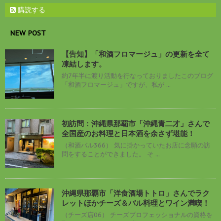
購読する
NEW POST
【告知】「和酒フロマージュ」の更新を全て
凍結します。
約7年半に渡り活動を行なっておりましたこのブログ
「和酒フロマージュ」ですが、私が ...
初訪問：沖縄県那覇市「沖縄青二才」さんで
全国産のお料理と日本酒を余さず堪能！
（和酒バル366） 気に掛かっていたお店に念願の訪
問をすることができました。 そ ...
沖縄県那覇市「洋食酒場トトロ」さんでラク
レットほかチーズ＆バル料理とワイン満喫！
（チーズ店06） チーズプロフェッショナルの資格を