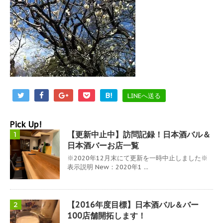
B!
LINEへ送る
Pick Up!
【更新中止中】訪問記録！日本酒バル＆
1
日本酒バーお店一覧
※2020年12月末にて更新を一時中止しました※
表示説明 New：2020年1 ...
【2016年度目標】日本酒バル＆バー
2
100店舗開拓します！