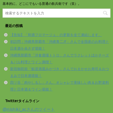
基本的に、どこにでもいる普通の飲兵衛です（笑）。
最近の投稿
【告知】「和酒フロマージュ」の更新を全て凍結します。
初訪問：沖縄県那覇市「沖縄青二才」さんで全国産のお料理と
日本酒を余さず堪能！
沖縄県那覇市「洋食酒場トトロ」さんでラクレットほかチーズ
＆バル料理とワイン満喫！
新宿御苑前「鮨居酒屋みかづき」さんでおまかせお寿司＆おつ
まみで日本酒堪能！
四ツ谷「肉やしるし」さん、オシャレで美味しい肉＆お野菜料
理と日本酒＆ワイン堪能！
Twitterタイムライン
@nishiki_acさんのツイート