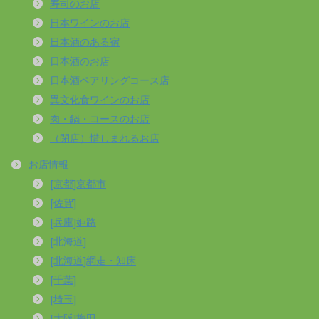
寿司のお店
日本ワインのお店
日本酒のある宿
日本酒のお店
日本酒ペアリングコース店
異文化食ワインのお店
肉・鍋・コースのお店
（閉店）惜しまれるお店
お店情報
[京都]京都市
[佐賀]
[兵庫]姫路
[北海道]
[北海道]網走・知床
[千葉]
[埼玉]
[大阪]梅田