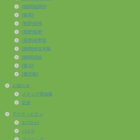
[福岡]福岡市
[群馬]
[長野]信州
[長野]長野
[長野]長野市
[静岡]伊豆半島
[静岡]浜松
[香川]
[鹿児島]
お知らせ
メディア系情報
近況
アクティビティ
おでかけ
バイク
ランニング