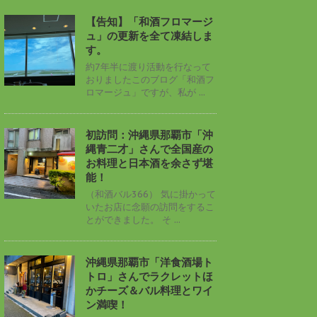
【告知】「和酒フロマージ
ュ」の更新を全て凍結しま
す。
約7年半に渡り活動を行なって
おりましたこのブログ「和酒フ
ロマージュ」ですが、私が ...
初訪問：沖縄県那覇市「沖
縄青二才」さんで全国産の
お料理と日本酒を余さず堪
能！
（和酒バル366） 気に掛かって
いたお店に念願の訪問をするこ
とができました。 そ ...
沖縄県那覇市「洋食酒場ト
トロ」さんでラクレットほ
かチーズ＆バル料理とワイ
ン満喫！