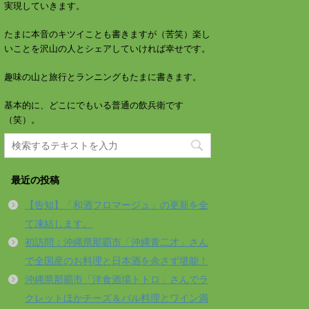
実現していきます。
たまに本音のキツイことも書きますが（苦笑）楽し
いことを沢山の人とシェアしていければ幸せです。
趣味の山と旅行とランニングもたまに書きます。
基本的に、どこにでもいる普通の飲兵衛です
（笑）。
最近の投稿
【告知】「和酒フロマージュ」の更新を全
て凍結します。
初訪問：沖縄県那覇市「沖縄青二才」さん
で全国産のお料理と日本酒を余さず堪能！
沖縄県那覇市「洋食酒場トトロ」さんでラ
クレットほかチーズ＆バル料理とワイン満