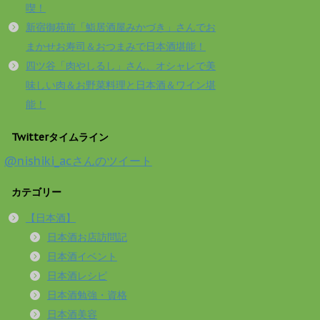
喫！
新宿御苑前「鮨居酒屋みかづき」さんでお
まかせお寿司＆おつまみで日本酒堪能！
四ツ谷「肉やしるし」さん、オシャレで美
味しい肉＆お野菜料理と日本酒＆ワイン堪
能！
Twitterタイムライン
@nishiki_acさんのツイート
カテゴリー
【日本酒】
日本酒お店訪問記
日本酒イベント
日本酒レシピ
日本酒勉強・資格
日本酒美容