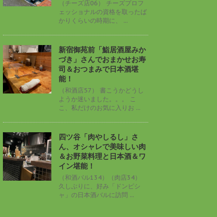
（チーズ店06） チーズプロフ
ェッショナルの資格を取ったば
かりくらいの時期に、 ...
新宿御苑前「鮨居酒屋みか
づき」さんでおまかせお寿
司＆おつまみで日本酒堪
能！
（和酒店57） 書こうかどうし
ようか迷いました。。。 こ
こ、私だけのお気に入りお ...
四ツ谷「肉やしるし」さ
ん、オシャレで美味しい肉
＆お野菜料理と日本酒＆ワ
イン堪能！
（和酒バル134）（肉店34）
久しぶりに、好み「ドンピシ
ャ」の日本酒バルに訪問 ...