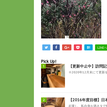
B!
LINE
Pick Up!
【更新中止中】訪問記
1
※2020年12月末にて更新を
【2016年度目標】日
2
起業し、私自身お酒ネタで物