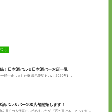
へ送る
録！日本酒バル＆日本酒バーお店一覧
一時中止しました※ 表示説明 New：2020年1 ...
本酒バル＆バー100店舗開拓します！
を書くのも仕事にし始めましたが 「私が書けることって何 ...