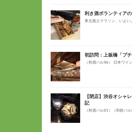
利き酒ボランティアの
東北風土マラソン、いよいよ
初訪問：上板橋「プチ
（和酒バル96） 日本ワイ
【閉店】渋谷オシャレ和酒
記
（和酒バル03）（和飲バル0