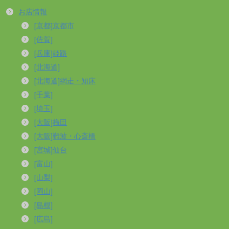
お店情報
[京都]京都市
[佐賀]
[兵庫]姫路
[北海道]
[北海道]網走・知床
[千葉]
[埼玉]
[大阪]梅田
[大阪]難波・心斎橋
[宮城]仙台
[富山]
[山梨]
[岡山]
[島根]
[広島]