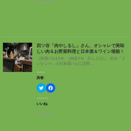
読み込み中…
き
w
k
ま
i
で
す
t
共
)
t
有
e
す
r
る
で
に
共
は
有
ク
(
リ
新
ッ
し
ク
四ツ谷「肉やしるし」さん、オシャレで美味
い
し
しい肉＆お野菜料理と日本酒＆ワイン堪能！
ウ
て
ィ
く
（和酒バル134）（肉店34） 久しぶりに、好み「ド
ン
だ
ンピシャ」の日本酒バルに訪問 ...
ド
さ
ウ
い
で
(
開
新
共有:
き
し
ま
い
す
ウ
ク
F
)
ィ
リ
a
ン
ッ
c
ド
ク
e
ウ
し
b
いいね:
で
て
o
開
T
o
読み込み中…
き
w
k
ま
i
で
す
t
共
)
t
有
e
す