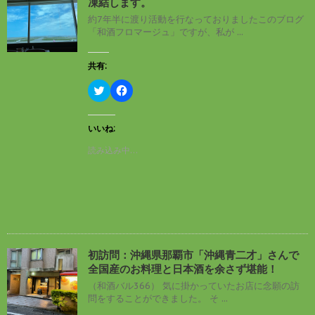
凍結します。
約7年半に渡り活動を行なっておりましたこのブログ
「和酒フロマージュ」ですが、私が ...
共有:
ク
F
リ
a
ッ
c
ク
e
し
b
いいね:
て
o
T
o
読み込み中…
w
k
i
で
t
共
t
有
e
す
r
る
で
に
共
は
有
ク
(
リ
新
ッ
し
ク
初訪問：沖縄県那覇市「沖縄青二才」さんで
い
し
全国産のお料理と日本酒を余さず堪能！
ウ
て
ィ
く
（和酒バル366） 気に掛かっていたお店に念願の訪
ン
だ
問をすることができました。 そ ...
ド
さ
ウ
い