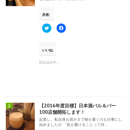
共有:
ク
F
リ
a
ッ
c
ク
e
し
b
て
o
T
o
いいね:
w
k
i
で
t
共
読み込み中…
t
有
e
す
r
る
で
に
共
は
有
ク
(
リ
新
ッ
し
ク
い
し
ウ
て
【2016年度目標】日本酒バル＆バー
2
ィ
く
ン
だ
100店舗開拓します！
ド
さ
ウ
い
起業し、私自身お酒ネタで物を書くのも仕事にし
で
(
始めましたが 「私が書けることって何 ...
開
新
き
し