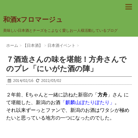
和酒xフロマージュ
美味しい日本酒とチーズをこよなく愛しお一人様活動しているブログ
ホーム
>
【日本酒】
>
日本酒イベント
>
７酒造さんの味を堪能！方舟さんで
のプレ「にいがた酒の陣」
2014/02/16
2022/03/02
２年前、Eちゃんと一緒に訪ねた新宿の「
方舟
」さん に
て堪能した、新潟のお酒
「麒麟山ぽたりぽたり」
。
それ以来ずーっとファンで、新潟のお酒はワタシが極め
たいと思っている地方の一つになったのでした。