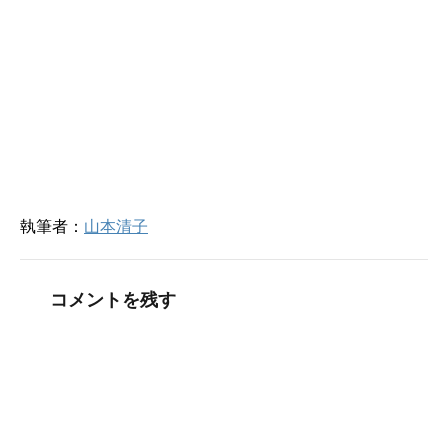
)
ィ
ン
ド
ウ
で
開
き
ま
す
)
執筆者：
山本清子
コメントを残す