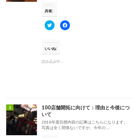
ま
い
す
ウ
共有:
)
ィ
ン
ド
ウ
ク
F
で
リ
a
開
ッ
c
き
ク
e
ま
し
b
す
て
o
)
T
o
いいね:
w
k
i
で
t
共
読み込み中…
t
有
e
す
r
る
で
に
共
は
有
ク
(
リ
新
ッ
し
ク
い
し
ウ
て
100店舗開拓に向けて：理由と今後につ
3
ィ
く
ン
だ
いて
ド
さ
ウ
い
2016年度目標内容の記事はこちらになります。
で
(
写真は全く関係ないですが、今年の ...
開
新
き
し
ま
い