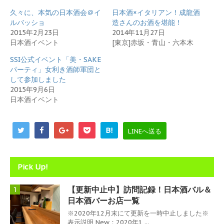
い
し
久々に、本気の日本酒会＠イ
ウ
て
日本酒×イタリアン！成龍酒
ィ
く
ルバッショ
造さんのお酒を堪能！
ン
だ
ド
さ
2015年2月23日
2014年11月27日
ウ
い
日本酒イベント
[東京]赤坂・青山・六本木
で
(
開
新
き
し
SSI公式イベント「美・SAKE
ま
い
パーティ」女利き酒師軍団と
す
ウ
)
ィ
して参加しました
ン
2015年9月6日
ド
ウ
日本酒イベント
で
開
き
ま
す
B!
LINEへ送る
)
Pick Up!
【更新中止中】訪問記録！日本酒バル＆
1
日本酒バーお店一覧
※2020年12月末にて更新を一時中止しました※
表示説明 New：2020年1 ...