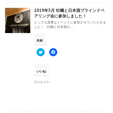
し
ク
い
し
ウ
て
2019年3月 牡蠣と日本酒ブラインドペ
ィ
く
ン
だ
アリング会に参加しました！
ド
さ
ウ
い
とっても貴重なイベントに参加させていただきま
で
(
した！ 牡蠣と日本酒の ...
開
新
き
し
ま
い
す
ウ
共有:
)
ィ
ン
ド
ウ
ク
F
で
リ
a
開
ッ
c
き
ク
e
ま
し
b
す
て
o
)
T
o
いいね:
w
k
i
で
t
共
読み込み中…
t
有
e
す
r
る
で
に
共
は
有
ク
(
リ
新
ッ
し
ク