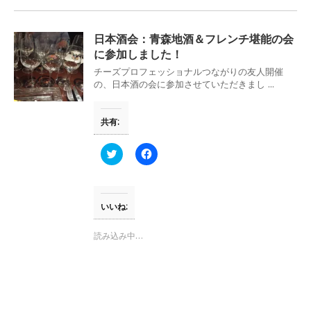
日本酒会：青森地酒＆フレンチ堪能の会
に参加しました！
チーズプロフェッショナルつながりの友人開催
の、日本酒の会に参加させていただきまし ...
共有:
ク
F
リ
a
ッ
c
ク
e
し
b
て
o
T
o
いいね:
w
k
i
で
t
共
読み込み中…
t
有
e
す
r
る
で
に
共
は
有
ク
(
リ
新
ッ