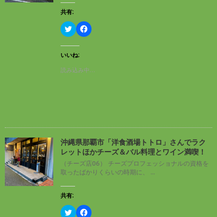
で
(
開
新
共有:
き
し
ま
い
す
ウ
ク
F
)
ィ
リ
a
ン
ッ
c
ド
ク
e
ウ
し
b
いいね:
で
て
o
開
T
o
読み込み中…
き
w
k
ま
i
で
す
t
共
)
t
有
e
す
r
る
で
に
共
は
有
ク
(
リ
新
ッ
し
ク
沖縄県那覇市「洋食酒場トトロ」さんでラク
い
し
レットほかチーズ＆バル料理とワイン満喫！
ウ
て
ィ
く
（チーズ店06） チーズプロフェッショナルの資格を
ン
だ
取ったばかりくらいの時期に、 ...
ド
さ
ウ
い
で
(
開
新
共有:
き
し
ま
い
す
ウ
ク
F
)
ィ