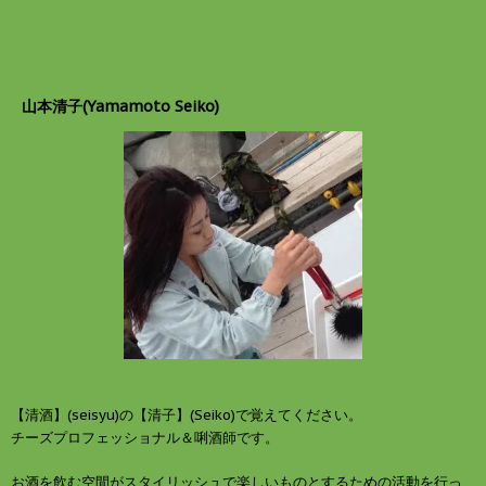
r
る
で
に
共
は
有
ク
(
リ
新
ッ
し
ク
山本清子(Yamamoto Seiko)
い
し
ウ
て
ィ
く
ン
だ
ド
さ
ウ
い
で
(
開
新
き
し
ま
い
す
ウ
)
ィ
ン
ド
ウ
で
開
き
ま
す
)
【清酒】(seisyu)の【清子】(Seiko)で覚えてください。
チーズプロフェッショナル＆唎酒師です。
お酒を飲む空間がスタイリッシュで楽しいものとするための活動を行っ