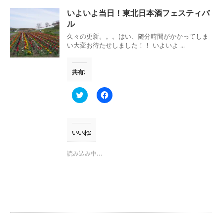
い
し
ウ
て
いよいよ当日！東北日本酒フェスティバ
ィ
く
ン
だ
ル
ド
さ
ウ
い
久々の更新。。。はい、随分時間がかかってしま
で
(
い大変お待たせしました！！ いよいよ ...
開
新
き
し
ま
い
す
ウ
共有:
)
ィ
ン
ド
ウ
ク
F
で
リ
a
開
ッ
c
き
ク
e
ま
し
b
す
て
o
)
T
o
いいね:
w
k
i
で
t
共
読み込み中…
t
有
e
す
r
る
で
に
共
は
有
ク
(
リ
新
ッ
し
ク
い
し