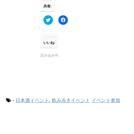
す
ウ
共有:
)
ィ
ン
ド
ウ
ク
F
で
リ
a
開
ッ
c
き
ク
e
ま
し
b
す
て
o
)
T
o
いいね:
w
k
i
で
t
共
読み込み中…
t
有
e
す
r
る
で
に
共
は
有
ク
(
リ
新
ッ
し
ク
い
し
ウ
て
-
日本酒イベント
,
飲み歩きイベント
イベント参加
ィ
く
ン
だ
ド
さ
ウ
い
で
(
開
新
き
し
ま
い
す
ウ