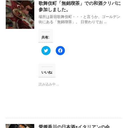
ウ
て
歌舞伎町「無銘喫茶」での和酒クリパに
ィ
く
ン
だ
参加しました。
ド
さ
ウ
い
場所は新宿歌舞伎町・・・と言うか、ゴールデン
で
(
街にある「無銘喫茶」。 日替わりでお ...
開
新
き
し
ま
い
す
ウ
共有:
)
ィ
ン
ド
ウ
ク
F
で
リ
a
開
ッ
c
き
ク
e
ま
し
b
す
て
o
)
T
o
いいね:
w
k
i
で
t
共
読み込み中…
t
有
e
す
r
る
で
に
共
は
有
ク
(
リ
新
ッ
し
ク
い
し
ウ
て
愛媛香川の日本酒×イタリアンの会
ィ
く