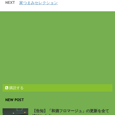
NEXT
家つまみセレクション
ド
さ
ウ
い
で
(
開
新
き
し
ま
い
す
ウ
)
ィ
ン
ド
ウ
で
開
き
ま
す
)
購読する
NEW POST
【告知】「和酒フロマージュ」の更新を全て