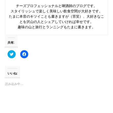
チーズプロフェッショナルと唎酒師のブログです。
スタイリッシュで楽しく美味しい飲食空間が大好きです。
たまに本音のキツイことも書きますが（苦笑）、大好きなこ
とを沢山の人とシェアしていければ幸せです。
趣味の山と旅行とランニングもたまに書きます。
共有:
ク
F
リ
a
ッ
c
ク
e
し
b
て
o
T
o
いいね:
w
k
i
で
t
共
読み込み中…
t
有
e
す
r
る
で
に
共
は
有
ク
(
リ
新
ッ
し
ク