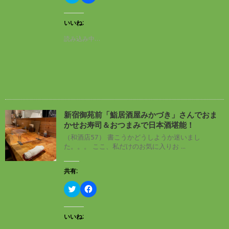
リ
a
ン
ッ
c
ド
ク
e
ウ
し
b
いいね:
で
て
o
開
T
o
読み込み中…
き
w
k
ま
i
で
す
t
共
)
t
有
e
す
r
る
で
に
共
は
有
ク
(
リ
新
ッ
し
ク
新宿御苑前「鮨居酒屋みかづき」さんでおま
い
し
かせお寿司＆おつまみで日本酒堪能！
ウ
て
ィ
く
（和酒店57） 書こうかどうしようか迷いまし
ン
だ
た。。。 ここ、私だけのお気に入りお ...
ド
さ
ウ
い
で
(
開
新
共有:
き
し
ま
い
す
ウ
ク
F
)
ィ
リ
a
ン
ッ
c
ド
ク
e
ウ
し
b
いいね:
で
て
o
開
T
o