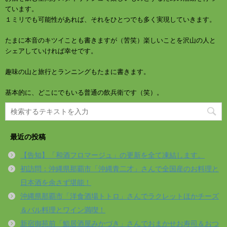
ています。
１ミリでも可能性があれば、それをひとつでも多く実現していきます。
たまに本音のキツイことも書きますが（苦笑）楽しいことを沢山の人と
シェアしていければ幸せです。
趣味の山と旅行とランニングもたまに書きます。
基本的に、どこにでもいる普通の飲兵衛です（笑）。
最近の投稿
【告知】「和酒フロマージュ」の更新を全て凍結します。
初訪問：沖縄県那覇市「沖縄青二才」さんで全国産のお料理と
日本酒を余さず堪能！
沖縄県那覇市「洋食酒場トトロ」さんでラクレットほかチーズ
＆バル料理とワイン満喫！
新宿御苑前「鮨居酒屋みかづき」さんでおまかせお寿司＆おつ