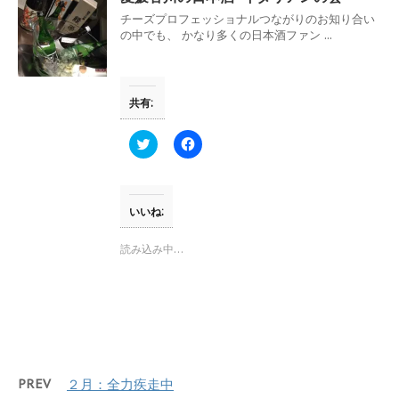
ン
だ
チーズプロフェッショナルつながりのお知り合い
ド
さ
ウ
い
の中でも、 かなり多くの日本酒ファン ...
で
(
開
新
き
し
ま
い
す
ウ
共有:
)
ィ
ン
ド
ウ
ク
F
で
リ
a
開
ッ
c
き
ク
e
ま
し
b
す
て
o
)
T
o
いいね:
w
k
i
で
t
共
読み込み中…
t
有
e
す
r
る
で
に
共
は
有
ク
(
リ
新
ッ
し
ク
い
し
ウ
て
PREV
２月：全力疾走中
ィ
く
ン
だ