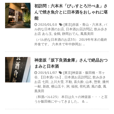
初訪問：六本木「びぃすとろ汁べゑ」さ
んで焼き魚介とに日本酒をおしゃれに堪
能
2020/01/10
[東京]赤坂・青山・六本木
,
バ
ル的な日本酒のお店
,
日本酒お店訪問記
,
飲み歩き
お店
あら玉
,
金鶴
,
静岡おでん
,
鳳凰美田
（バル的な日本酒のお店35） 2019年年末の最終
外食です。 六本木で年中静岡お ...
神楽坂「坂下良酒倉庫」さんで絶品おつ
まみと日本酒
2019/11/07
[東京]神楽坂・飯田橋・市ヶ
谷
,
【日本酒バル】
,
日本酒お店訪問記
,
飲み歩き
お店
七田
,
上川大雪
,
不動
,
喜久酔
,
山本
,
惣誉
,
播州
一献
,
新政
,
横山五十
,
洌
,
福祝
,
荷札酒
,
風の森
,
鳳
凰美田
（和酒バル125） 本日は久々の神楽坂・・・と言
うか飯田橋にやってきました。 & ...