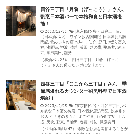
四谷三丁目「月肴（げっこう）」さん、
割烹日本酒バーで本格和食と日本酒堪
能！
2023/12/12
[東京]四ツ谷・四谷三丁目
,
【日本酒バル】
,
ワインお店訪問記
,
日本酒お店訪
問記
,
飲み歩きお店
乾坤一
,
仙介
,
原田
,
大那
,
富久
福
,
浅間嶽
,
神渡
,
積善
,
美田
,
越の鷹
,
飛鳥井
,
鰹正
宗
,
鳳凰美田
,
龍勢
（和酒バル276） 四谷三丁目「月肴（げっこ
う）」さんに伺ったレポになります。 ...
四谷三丁目「ここから三丁目」さん、季
節感溢れるカウンター割烹料理で日本酒
堪能！
2023/12/05
[東京]四ツ谷・四谷三丁目
,
バ
ル的な日本酒のお店
,
日本酒お店訪問記
,
飲み歩き
お店
うさぎのきもち
,
よこやま
,
わかむすめ
,
十八
盛
,
天吹
,
彩來
,
日輪田
,
春霞
,
村祐
,
鳳凰美田
（バル的和酒店47） 素敵なお店を開拓することが