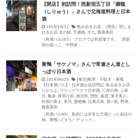
【閉店】初訪問！西新宿五丁目「獅龍
（しりゅう）」さんで北海道料理と日本
酒
2019/10/22
飲み歩きお店
,
（閉店）惜しま
れるお店
北の錦
,
千歳鶴
,
大七
,
鳳凰美田
（和酒バル283） ブログでは初登場です。 西新
宿の端っこ、中野坂 ...
巣鴨「サケノマ」さんで常連さん達とし
っぽり日本酒
2019/06/25
[東京]根津・千駄木・巣鴨
,
【日本酒バル】
,
日本酒お店訪問記
,
飲み歩きお店
たかちよ
,
ワイングラスで日本酒
,
三井の寿
,
上喜
元
,
亀泉
,
夜明け前
,
徳次郎
,
惣邑
,
春霞
,
東洋美人
,
松嶺の富士
,
美涼
,
豊能梅
,
辻善兵衛
,
酒一筋
,
野菜
,
鳳凰美田
（和酒バル99） 私的には非常な穴場だった未訪の
地、巣鴨＼(^o^)／ チェック ...