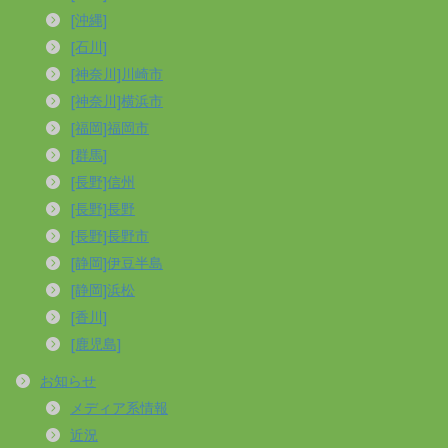
[沖縄]
[石川]
[神奈川]川崎市
[神奈川]横浜市
[福岡]福岡市
[群馬]
[長野]信州
[長野]長野
[長野]長野市
[静岡]伊豆半島
[静岡]浜松
[香川]
[鹿児島]
お知らせ
メディア系情報
近況