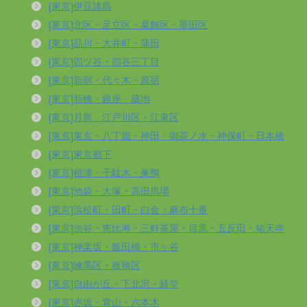
[東京]伊豆諸島
[東京]北区・足立区・葛飾区・墨田区
[東京]品川・大井町・蒲田
[東京]四ツ谷・四谷三丁目
[東京]新宿・代々木・原宿
[東京]新橋・銀座・築地
[東京]月島、江戸川区・江東区
[東京]東京・八丁堀・神田・御茶ノ水・神保町・日本橋
[東京]東京都下
[東京]根津・千駄木・巣鴨
[東京]池袋・大塚・高田馬場
[東京]浜松町・田町・白金・麻布十番
[東京]渋谷・恵比寿・三軒茶屋・目黒・五反田・祐天寺
[東京]神楽坂・飯田橋・市ヶ谷
[東京]練馬区・板橋区
[東京]自由が丘・下北沢・経堂
[東京]赤坂・青山・六本木