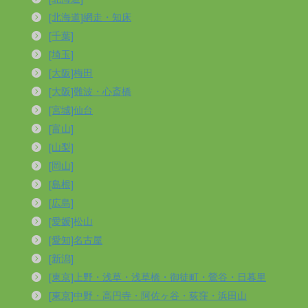
[北海道]網走・知床
[千葉]
[埼玉]
[大阪]梅田
[大阪]難波・心斎橋
[宮城]仙台
[富山]
[山梨]
[岡山]
[島根]
[広島]
[愛媛]松山
[愛知]名古屋
[新潟]
[東京]上野・浅草・浅草橋・御徒町・鶯谷・日暮里
[東京]中野・高円寺・阿佐ヶ谷・荻窪・浜田山