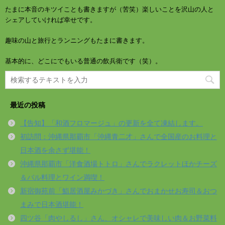
たまに本音のキツイことも書きますが（苦笑）楽しいことを沢山の人と
シェアしていければ幸せです。
趣味の山と旅行とランニングもたまに書きます。
基本的に、どこにでもいる普通の飲兵衛です（笑）。
最近の投稿
【告知】「和酒フロマージュ」の更新を全て凍結します。
初訪問：沖縄県那覇市「沖縄青二才」さんで全国産のお料理と
日本酒を余さず堪能！
沖縄県那覇市「洋食酒場トトロ」さんでラクレットほかチーズ
＆バル料理とワイン満喫！
新宿御苑前「鮨居酒屋みかづき」さんでおまかせお寿司＆おつ
まみで日本酒堪能！
四ツ谷「肉やしるし」さん、オシャレで美味しい肉＆お野菜料