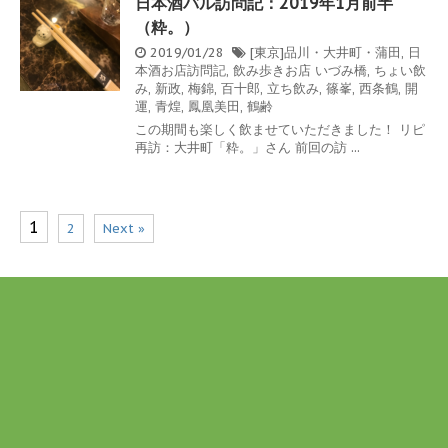
日本酒バル訪問記：2019年1月前半
（粋。）
2019/01/28
[東京]品川・大井町・蒲田
,
日
本酒お店訪問記
,
飲み歩きお店
いづみ橋
,
ちょい飲
み
,
新政
,
梅錦
,
百十郎
,
立ち飲み
,
篠峯
,
西条鶴
,
開
運
,
青煌
,
鳳凰美田
,
鶴齢
この期間も楽しく飲ませていただきました！ リピ
再訪：大井町「粋。」さん 前回の訪 ...
1
2
Next »