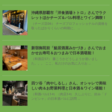
沖縄県那覇市「洋食酒場トトロ」さんでラク
レットほかチーズ＆バル料理とワイン満喫！
（チーズ店06） チーズプロフェッショナルの資格を
取ったばかりくらいの時期に、 ...
新宿御苑前「鮨居酒屋みかづき」さんでおま
かせお寿司＆おつまみで日本酒堪能！
（和酒店57） 書こうかどうしようか迷いまし
た。。。 ここ、私だけのお気に入りお ...
四ツ谷「肉やしるし」さん、オシャレで美味
しい肉＆お野菜料理と日本酒＆ワイン堪能！
（和酒バル134）（肉店34） 久しぶりに、好み「ド
ンピシャ」の日本酒バルに訪問 ...