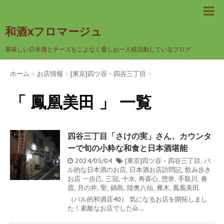
和酒xフロマージュ
美味しい日本酒とチーズをこよなく愛しお一人様活動しているブログ
ホーム
>
お店情報
>
[東京]四ツ谷・四谷三丁目
>
「 鳳凰美田 」 一覧
四谷三丁目「さけの実」さん、カウンタ
ーで旬の小粋な和食と日本酒堪能
2024/05/04
[東京]四ツ谷・四谷三丁目
,
バ
ル的な日本酒のお店
,
日本酒お店訪問記
,
飲み歩き
お店
一歩己
,
三冠
,
十水
,
寿喜心
,
惣誉
,
手取川
,
春
霞
,
月の井
,
聖
,
鍋島
,
陸奥八仙
,
雁木
,
鳳凰美田
（バル的和酒店40） 気になるお店を開拓しまし
た！素敵なお店でしたὤ ...