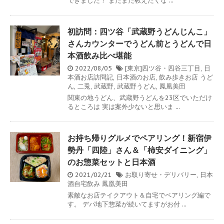
できました！ またまた教えたくな ...
初訪問：四ツ谷「武蔵野うどんじんこ」
さんカウンターでうどん前とうどんで日
本酒飲み比べ堪能
2022/08/05
[東京]四ツ谷・四谷三丁目
,
日
本酒お店訪問記
,
日本酒のお店
,
飲み歩きお店
うど
ん
,
二兎
,
武蔵野
,
武蔵野うどん
,
鳳凰美田
関東の地うどん、武蔵野うどんを23区でいただけ
るところは 実は案外少ないと思いま ...
お持ち帰りグルメでペアリング！新宿伊
勢丹「四陸」さん＆「柿安ダイニング」
のお惣菜セットと日本酒
2021/02/21
お取り寄せ・デリバリー
,
日本
酒自宅飲み
鳳凰美田
素敵なお店テイクアウト＆自宅でペアリング編で
す。 デパ地下惣菜が続いてますがお付 ...