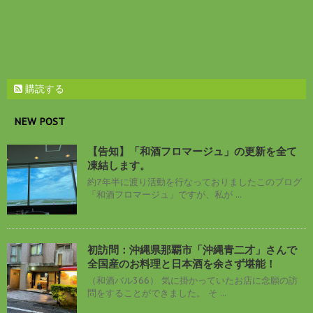
購読する
NEW POST
【告知】「和酒フロマージュ」の更新を全て
凍結します。
約7年半に渡り活動を行なっておりましたこのブログ
「和酒フロマージュ」ですが、私が ...
初訪問：沖縄県那覇市「沖縄青二才」さんで
全国産のお料理と日本酒を余さず堪能！
（和酒バル366） 気に掛かっていたお店に念願の訪
問をすることができました。 そ ...