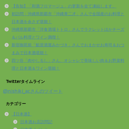
【告知】「和酒フロマージュ」の更新を全て凍結します。
初訪問：沖縄県那覇市「沖縄青二才」さんで全国産のお料理と
日本酒を余さず堪能！
沖縄県那覇市「洋食酒場トトロ」さんでラクレットほかチーズ
＆バル料理とワイン満喫！
新宿御苑前「鮨居酒屋みかづき」さんでおまかせお寿司＆おつ
まみで日本酒堪能！
四ツ谷「肉やしるし」さん、オシャレで美味しい肉＆お野菜料
理と日本酒＆ワイン堪能！
Twitterタイムライン
@nishiki_acさんのツイート
カテゴリー
【日本酒】
日本酒お店訪問記