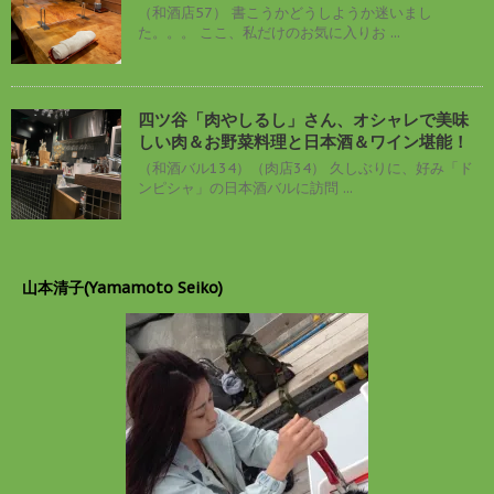
（和酒店57） 書こうかどうしようか迷いまし
た。。。 ここ、私だけのお気に入りお ...
四ツ谷「肉やしるし」さん、オシャレで美味
しい肉＆お野菜料理と日本酒＆ワイン堪能！
（和酒バル134）（肉店34） 久しぶりに、好み「ド
ンピシャ」の日本酒バルに訪問 ...
山本清子(Yamamoto Seiko)