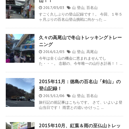
山！！
2017/05/03
山
登山
,
百名山
すごく久しぶりの登山記録です！。 今回、１年５
ヶ月ぶりの百名山登山挑戦に向かった ...
久々の高尾山で冬山トレッキングトレー
ニング
2016/12/05
山
登山
,
高尾山
今年は全く山の機会に恵まれませんでし
た・・・。 念願の、今年唯一の山行き計画！！ ...
2015年11月：徳島の百名山「剣山」の
登山記録！
2015/12/06
山
登山
,
百名山
旅行記の前記事はこちらです。 さて、いよいよ登
山当日です！ 雨雲との追いかけっこ ...
2015年10月、紅葉＆雨の至仏山トレッ