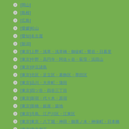
[岡山]
[島根]
[広島]
[愛媛]松山
[愛知]名古屋
[新潟]
[東京]上野・浅草・浅草橋・御徒町・鶯谷・日暮里
[東京]中野・高円寺・阿佐ヶ谷・荻窪・浜田山
[東京]伊豆諸島
[東京]北区・足立区・葛飾区・墨田区
[東京]品川・大井町・蒲田
[東京]四ツ谷・四谷三丁目
[東京]新宿・代々木・原宿
[東京]新橋・銀座・築地
[東京]月島、江戸川区・江東区
[東京]東京・八丁堀・神田・御茶ノ水・神保町・日本橋