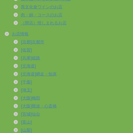
異文化食ワインのお店
肉・鍋・コースのお店
（閉店）惜しまれるお店
お店情報
[京都]京都市
[佐賀]
[兵庫]姫路
[北海道]
[北海道]網走・知床
[千葉]
[埼玉]
[大阪]梅田
[大阪]難波・心斎橋
[宮城]仙台
[富山]
[山梨]