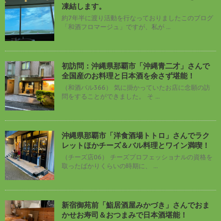
凍結します。
約7年半に渡り活動を行なっておりましたこのブログ
「和酒フロマージュ」ですが、私が ...
初訪問：沖縄県那覇市「沖縄青二才」さんで
全国産のお料理と日本酒を余さず堪能！
（和酒バル366） 気に掛かっていたお店に念願の訪
問をすることができました。 そ ...
沖縄県那覇市「洋食酒場トトロ」さんでラク
レットほかチーズ＆バル料理とワイン満喫！
（チーズ店06） チーズプロフェッショナルの資格を
取ったばかりくらいの時期に、 ...
新宿御苑前「鮨居酒屋みかづき」さんでおま
かせお寿司＆おつまみで日本酒堪能！