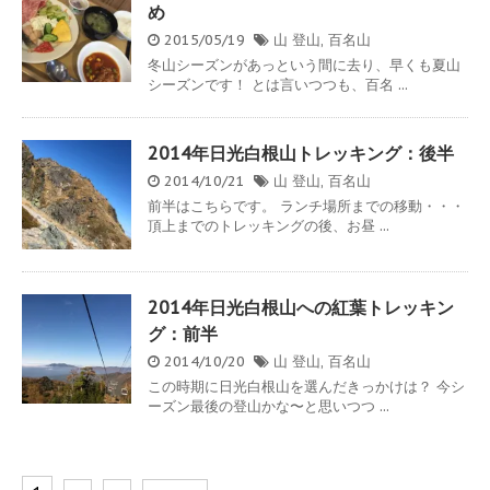
め
2015/05/19
山
登山
,
百名山
冬山シーズンがあっという間に去り、早くも夏山
シーズンです！ とは言いつつも、百名 ...
2014年日光白根山トレッキング：後半
2014/10/21
山
登山
,
百名山
前半はこちらです。 ランチ場所までの移動・・・
頂上までのトレッキングの後、お昼 ...
2014年日光白根山への紅葉トレッキン
グ：前半
2014/10/20
山
登山
,
百名山
この時期に日光白根山を選んだきっかけは？ 今シ
ーズン最後の登山かな〜と思いつつ ...