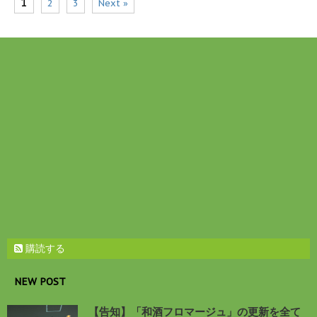
1
2
3
Next »
購読する
NEW POST
【告知】「和酒フロマージュ」の更新を全て