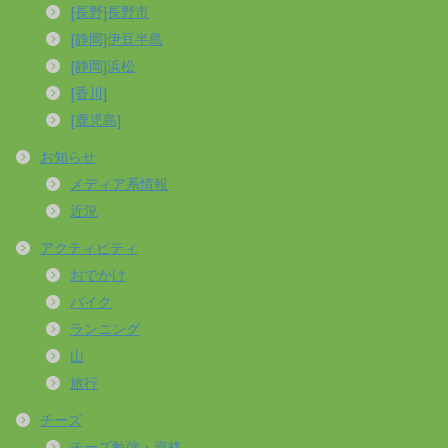
[長野]長野市
[静岡]伊豆半島
[静岡]浜松
[香川]
[鹿児島]
お知らせ
メディア系情報
近況
アクティビティ
おでかけ
バイク
ランニング
山
旅行
チーズ
チーズ勉強・資格