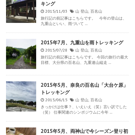
キング
2015/11/03
山
登山
,
百名山
旅行記の前記事はこちらです。 今年の登山は、
九重山といい、雨づいて ...
2015年7月、九重山を雨トレッキング
2015/07/28
山
登山
,
百名山
旅行記の前記事はこちらです。 今回の旅行の最大
目標、大分県の百名山、九重連山縦走 ...
2015年5月、奈良の百名山「大台ケ原」
トレッキング
2015/06/15
山
登山
,
百名山
きっかけは仕事？、いえいえ（笑）言い訳でした
（笑） 仕事関連のシンポジウムに今年 ...
2015年5月、両神山で今シーズン登り初