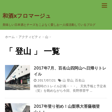
和酒xフロマージュ
美味しい日本酒とチーズをこよなく愛しお一人様活動しているブログ
ホーム
>
アクティビティ
>
山
>
「 登山 」 一覧
2017年7月、百名山四阿山へ日帰りトレ
イル
2017/07/21
山
登山
,
百名山
梅雨時のトレイル計画・・・。 天気予報と予定表
（笑）を眺めながら今回、長野県菅平 ...
2017年登り初め！山梨県大菩薩嶺登