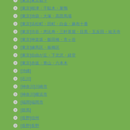
[東京]東京都下
[東京]根津・千駄木・巣鴨
[東京]池袋・大塚・高田馬場
[東京]浜松町・田町・白金・麻布十番
[東京]渋谷・恵比寿・三軒茶屋・目黒・五反田・祐天寺
[東京]神楽坂・飯田橋・市ヶ谷
[東京]練馬区・板橋区
[東京]自由が丘・下北沢・経堂
[東京]赤坂・青山・六本木
[沖縄]
[石川]
[神奈川]川崎市
[神奈川]横浜市
[福岡]福岡市
[群馬]
[長野]信州
[長野]長野