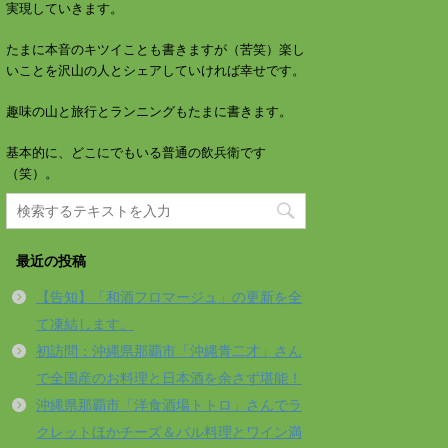
実現していきます。
たまに本音のキツイことも書きますが（苦笑）楽し
いことを沢山の人とシェアしていければ幸せです。
趣味の山と旅行とランニングもたまに書きます。
基本的に、どこにでもいる普通の飲兵衛です
（笑）。
最近の投稿
【告知】「和酒フロマージュ」の更新を全
て凍結します。
初訪問：沖縄県那覇市「沖縄青二才」さん
で全国産のお料理と日本酒を余さず堪能！
沖縄県那覇市「洋食酒場トトロ」さんでラ
クレットほかチーズ＆バル料理とワイン満