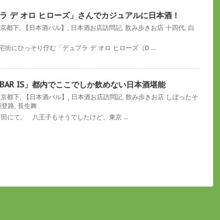
ラ デ オロ ヒローズ」さんでカジュアルに日本酒！
東京都下
,
【日本酒バル】
,
日本酒お店訪問記
,
飲み歩きお店
十四代
,
白
宅街にひっそり佇む「デュプラ デ オロ ヒローズ（D ...
BAR IS」都内でここでしか飲めない日本酒堪能
東京都下
,
【日本酒バル】
,
日本酒お店訪問記
,
飲み歩きお店
しぼったそ
能登路
,
長生舞
田にて。 八王子もそうでしたけど、東京 ...