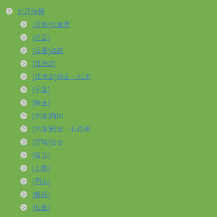
お店情報
[京都]京都市
[佐賀]
[兵庫]姫路
[北海道]
[北海道]網走・知床
[千葉]
[埼玉]
[大阪]梅田
[大阪]難波・心斎橋
[宮城]仙台
[富山]
[山梨]
[岡山]
[島根]
[広島]