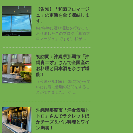
【告知】「和酒フロマージ
ュ」の更新を全て凍結しま
す。
約7年半に渡り活動を行なって
おりましたこのブログ「和酒フ
ロマージュ」ですが、私が ...
初訪問：沖縄県那覇市「沖
縄青二才」さんで全国産の
お料理と日本酒を余さず堪
能！
（和酒バル366） 気に掛かって
いたお店に念願の訪問をするこ
とができました。 そ ...
沖縄県那覇市「洋食酒場ト
トロ」さんでラクレットほ
かチーズ＆バル料理とワイ
ン満喫！