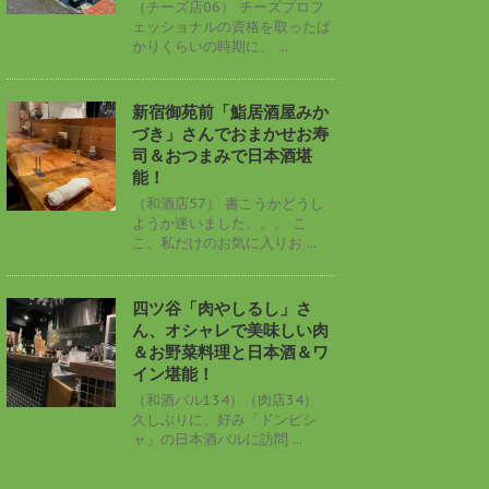
（チーズ店06） チーズプロフ
ェッショナルの資格を取ったば
かりくらいの時期に、 ...
新宿御苑前「鮨居酒屋みか
づき」さんでおまかせお寿
司＆おつまみで日本酒堪
能！
（和酒店57） 書こうかどうし
ようか迷いました。。。 こ
こ、私だけのお気に入りお ...
四ツ谷「肉やしるし」さ
ん、オシャレで美味しい肉
＆お野菜料理と日本酒＆ワ
イン堪能！
（和酒バル134）（肉店34）
久しぶりに、好み「ドンピシ
ャ」の日本酒バルに訪問 ...