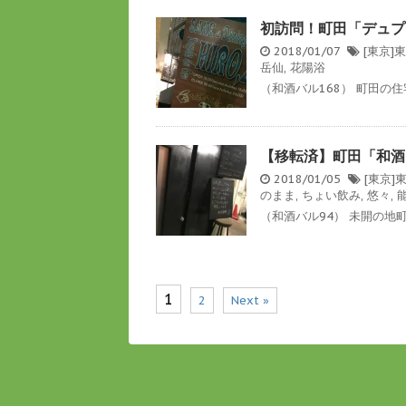
初訪問！町田「デュプ
2018/01/07
[東京]
岳仙
,
花陽浴
（和酒バル168） 町田の住
【移転済】町田「和酒
2018/01/05
[東京]
のまま
,
ちょい飲み
,
悠々
,
（和酒バル94） 未開の地町
1
2
Next »