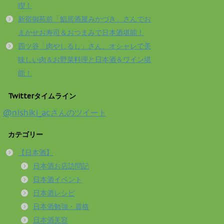
喫！
新宿御苑前「鮨居酒屋みかづき」さんでお
まかせお寿司＆おつまみで日本酒堪能！
四ツ谷「肉やしるし」さん、オシャレで美
味しい肉＆お野菜料理と日本酒＆ワイン堪
能！
Twitterタイムライン
@nishiki_acさんのツイート
カテゴリー
【日本酒】
日本酒お店訪問記
日本酒イベント
日本酒レシピ
日本酒勉強・資格
日本酒美容