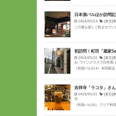
日本酒バルほか訪問記：
2018/05/24
[東京]
この週も楽しく飲ませていた
初訪問！町田「蔵家Sa
2018/05/20
[東京]
み
,
ワイングラスで日本酒
,
（和酒バル214） 町田駅
吉祥寺「ラコタ」さん
2018/03/21
[東京]
宗
（和酒バル20） アジア料理