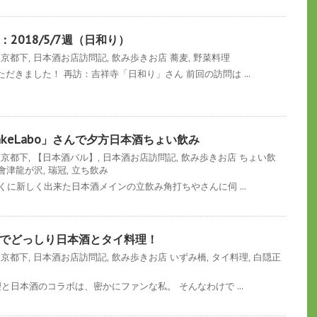
2018/5/7週（日和り）
東京都下
,
日本酒お店訪問記
,
飲み歩きお店
蕎麦
,
野菜料理
だきました！ 再訪：吉祥寺「日和り」さん 前回の訪問は ...
keLabo」さんで夕方日本酒ちょい飲み
東京都下
,
【日本酒バル】
,
日本酒お店訪問記
,
飲み歩きお店
ちょい飲
會津龍が沢
,
瑞冠
,
立ち飲み
近くに新しく出来た日本酒メインの立飲み角打ちやさんに伺 ...
でどっしり日本酒とタイ料理！
東京都下
,
日本酒お店訪問記
,
飲み歩きお店
いずみ橋
,
タイ料理
,
白隠正
と日本酒のコラボは、密かにファンな私。 そんなわけで ...