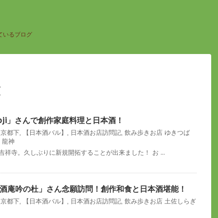
ているブログ
覧
joji」さんで創作家庭料理と日本酒！
東京都下
,
【日本酒バル】
,
日本酒お店訪問記
,
飲み歩きお店
ゆきつば
,
龍神
吉祥寺。久しぶりに新規開拓することが出来ました！ お ...
酒庵吟の杜」さん念願訪問！創作和食と日本酒堪能！
東京都下
,
【日本酒バル】
,
日本酒お店訪問記
,
飲み歩きお店
土佐しらぎ