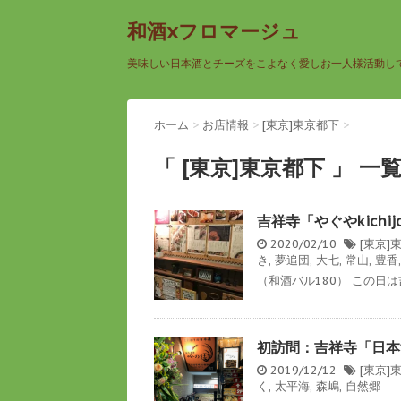
和酒xフロマージュ
美味しい日本酒とチーズをこよなく愛しお一人様活動し
ホーム
>
お店情報
>
[東京]東京都下
>
「 [東京]東京都下 」 一
吉祥寺「やぐやkichi
2020/02/10
[東京]
き
,
夢追団
,
大七
,
常山
,
豊香
（和酒バル180） この日は
初訪問：吉祥寺「日本
2019/12/12
[東京]
く
,
太平海
,
森嶋
,
自然郷