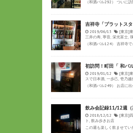
（和酒バル292） ついに訪
吉祥寺「プラットスタ
2019/06/13
[東京]
三井の寿
,
寧音
,
栄光富士
,
（和酒バル124） 吉祥寺で
初訪問！町田「 和バ
2019/01/12
[東京]
スで日本酒
,
一歩己
,
壱乃越
（和酒バル249） お店に出
飲み会記録11/12週
2018/12/12
[東京
ト
,
飲み歩きお店
この週も楽しく飲ませていた