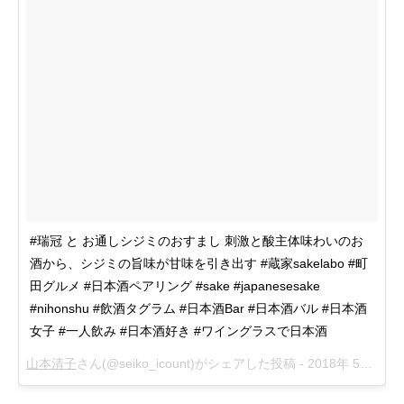
#瑞冠 と お通しシジミのおすまし 刺激と酸主体味わいのお
酒から、シジミの旨味が甘味を引き出す #蔵家sakelabo #町
田グルメ #日本酒ペアリング #sake #japanesesake
#nihonshu #飲酒タグラム #日本酒Bar #日本酒バル #日本酒
女子 #一人飲み #日本酒好き #ワイングラスで日本酒
山本清子
さん(@seiko_icount)がシェアした投稿 -
2018年 5月月5日午後9時28分PDT