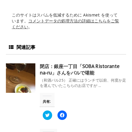
このサイトはスパムを低減するために Akismet を使って
います。
コメントデータの処理方法の詳細はこちらをご覧
ください
。
関連記事
閉店：銀座一丁目「SOBA Ristorante
na-ru」さんをバルで堪能
（和酒バル25） 正確にはランチで以前、何度か足
を運んでいたこちらのお店ですが ...
共有:
ク
F
リ
a
ッ
c
ク
e
し
b