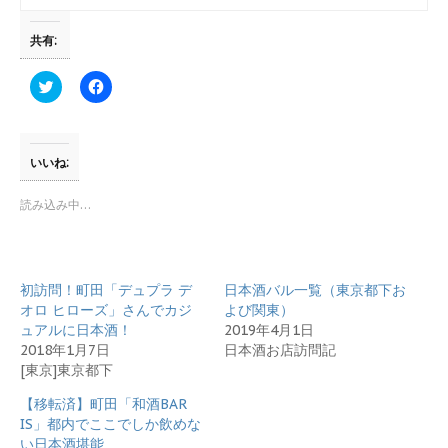
共有:
ク
F
リ
a
ッ
c
ク
e
し
b
て
o
T
o
いいね:
w
k
i
で
t
共
読み込み中…
t
有
e
す
r
る
で
に
共
は
有
ク
初訪問！町田「デュプラ デ
日本酒バル一覧（東京都下お
(
リ
新
ッ
オロ ヒローズ」さんでカジ
よび関東）
し
ク
ュアルに日本酒！
2019年4月1日
い
し
ウ
て
2018年1月7日
日本酒お店訪問記
ィ
く
[東京]東京都下
ン
だ
ド
さ
ウ
い
【移転済】町田「和酒BAR
で
(
開
新
IS」都内でここでしか飲めな
き
し
い日本酒堪能