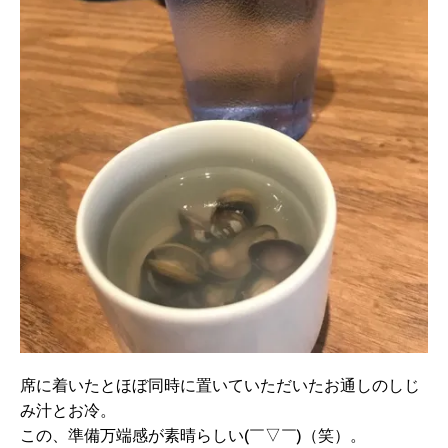
席に着いたとほぼ同時に置いていただいたお通しのしじ
み汁とお冷。
この、準備万端感が素晴らしい(￣▽￣)（笑）。