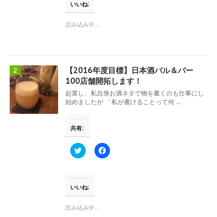
T
o
いいね:
w
k
i
で
t
共
読み込み中…
t
有
e
す
r
る
で
に
共
は
有
ク
(
リ
【2016年度目標】日本酒バル＆バー
2
新
ッ
し
ク
100店舗開拓します！
い
し
ウ
て
起業し、私自身お酒ネタで物を書くのも仕事にし
ィ
く
始めましたが 「私が書けることって何 ...
ン
だ
ド
さ
ウ
い
で
(
共有:
開
新
き
し
ま
い
す
ウ
ク
F
)
ィ
リ
a
ン
ッ
c
ド
ク
e
ウ
し
b
で
て
o
開
T
o
いいね:
き
w
k
ま
i
で
す
t
共
読み込み中…
)
t
有