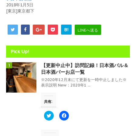
ま
い
す
ウ
2018年1月5日
)
ィ
[東京]東京都下
ン
ド
ウ
で
開
B!
LINEへ送る
き
ま
す
)
Pick Up!
【更新中止中】訪問記録！日本酒バル＆
1
日本酒バーお店一覧
※2020年12月末にて更新を一時中止しました※
表示説明 New：2020年1 ...
共有:
ク
F
リ
a
ッ
c
ク
e
し
b
て
o