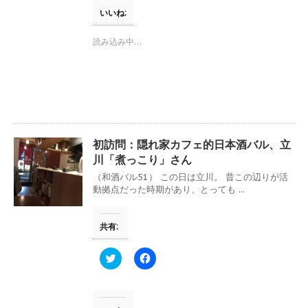
て
o
T
o
いいね:
w
k
i
で
t
共
読み込み中…
t
有
e
す
r
る
で
に
共
は
有
ク
(
リ
新
ッ
し
ク
い
し
ウ
て
初訪問：隠れ家カフェ的日本酒バル、立
ィ
く
ン
だ
川「煮っこり」さん
ド
さ
ウ
い
（和酒バル51） この日は立川。 昔この辺りが活
で
(
動拠点だった時期があり、とっても ...
開
新
き
し
ま
い
す
ウ
共有:
)
ィ
ン
ド
ウ
ク
F
で
リ
a
開
ッ
c
き
ク
e
ま
し
b
す
て
o
)