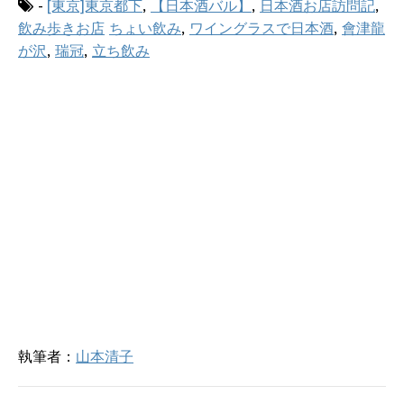
-
[東京]東京都下
,
【日本酒バル】
,
日本酒お店訪問記
,
新
ッ
し
ク
飲み歩きお店
ちょい飲み
,
ワイングラスで日本酒
,
會津龍
い
し
ウ
て
が沢
,
瑞冠
,
立ち飲み
ィ
く
ン
だ
ド
さ
ウ
い
で
(
開
新
き
し
ま
い
す
ウ
)
ィ
ン
ド
ウ
で
開
き
ま
す
)
執筆者：
山本清子