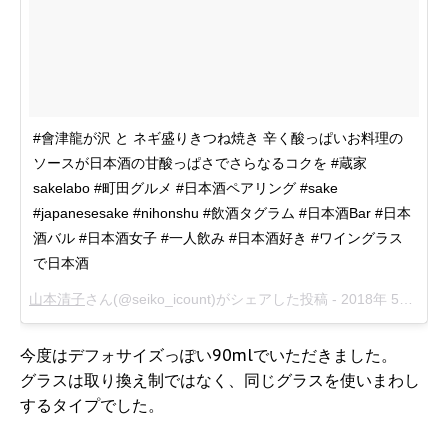
#會津龍が沢 と ネギ盛りきつね焼き 辛く酸っぱいお料理の
ソースが日本酒の甘酸っぱさでさらなるコクを #蔵家
sakelabo #町田グルメ #日本酒ペアリング #sake
#japanesesake #nihonshu #飲酒タグラム #日本酒Bar #日本
酒バル #日本酒女子 #一人飲み #日本酒好き #ワイングラス
で日本酒
山本清子
さん(@seiko_icount)がシェアした投稿 -
2018年 5月月6日午後8時14分PDT
今度はデフォサイズっぽい90mlでいただきました。
グラスは取り換え制ではなく、同じグラスを使いまわし
するタイプでした。