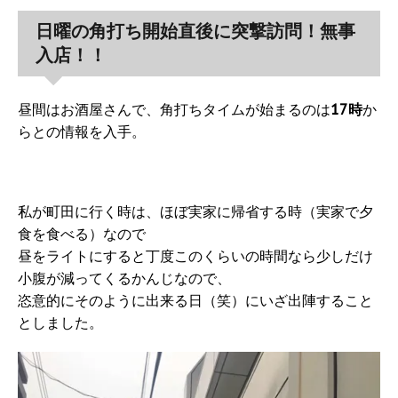
日曜の角打ち開始直後に突撃訪問！無事
入店！！
昼間はお酒屋さんで、角打ちタイムが始まるのは
17時
か
らとの情報を入手。
私が町田に行く時は、ほぼ実家に帰省する時（実家で夕
食を食べる）なので
昼をライトにすると丁度このくらいの時間なら少しだけ
小腹が減ってくるかんじなので、
恣意的にそのように出来る日（笑）にいざ出陣すること
としました。