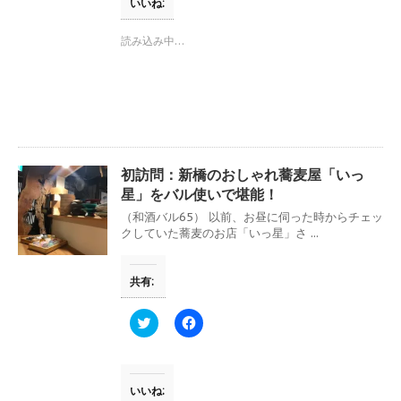
T
o
いいね:
w
k
i
で
t
共
読み込み中…
t
有
e
す
r
る
で
に
共
は
有
ク
(
リ
新
ッ
し
ク
い
し
ウ
て
初訪問：新橋のおしゃれ蕎麦屋「いっ
ィ
く
ン
だ
星」をバル使いで堪能！
ド
さ
ウ
い
（和酒バル65） 以前、お昼に伺った時からチェッ
で
(
クしていた蕎麦のお店「いっ星」さ ...
開
新
き
し
ま
い
す
ウ
共有:
)
ィ
ン
ド
ウ
ク
F
で
リ
a
開
ッ
c
き
ク
e
ま
し
b
す
て
o
)
T
o
いいね: