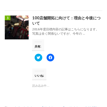
e
す
r
る
で
に
共
は
有
ク
(
リ
100店舗開拓に向けて：理由と今後につ
3
新
ッ
し
ク
いて
い
し
ウ
て
2016年度目標内容の記事はこちらになります。
ィ
く
写真は全く関係ないですが、今年の ...
ン
だ
ド
さ
ウ
い
で
(
共有:
開
新
き
し
ま
い
す
ウ
ク
F
)
ィ
リ
a
ン
ッ
c
ド
ク
e
ウ
し
b
で
て
o
開
T
o
いいね:
き
w
k
ま
i
で
す
t
共
読み込み中…
)
t
有
e
す
r
る
で
に
共
は
有
ク
(
リ