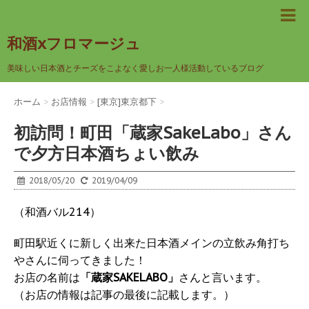
和酒xフロマージュ
美味しい日本酒とチーズをこよなく愛しお一人様活動しているブログ
ホーム
>
お店情報
>
[東京]東京都下
>
初訪問！町田「蔵家SakeLabo」さん
で夕方日本酒ちょい飲み
2018/05/20
2019/04/09
（和酒バル214）
町田駅近くに新しく出来た日本酒メインの立飲み角打ち
やさんに伺ってきました！
お店の名前は
「蔵家SAKELABO」
さんと言います。
（お店の情報は記事の最後に記載します。）