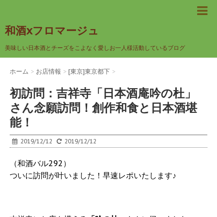
和酒xフロマージュ
美味しい日本酒とチーズをこよなく愛しお一人様活動しているブログ
ホーム
>
お店情報
>
[東京]東京都下
>
初訪問：吉祥寺「日本酒庵吟の杜」
さん念願訪問！創作和食と日本酒堪
能！
2019/12/12
2019/12/12
（和酒バル292）
ついに訪問が叶いました！早速レポいたします♪