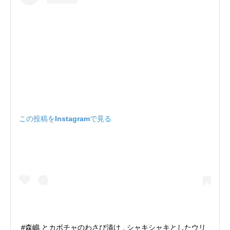
この投稿をInstagramで見る
#森嶋 とカボチャのわさび漬け . シャキシャキとしたウリ