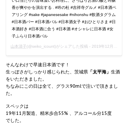
い口当たりの旨味濃いお料理に、さっぱりお酒の酸と吟醸
香が爽やかを演出する . #吟の杜 #吉祥寺グルメ #日本酒ペ
アリング #sake #japanesesake #nihonshu #飲酒タグラム
#日本酒バー #日本酒バル #日本酒女子 #おひとりさま #日
本酒好き #日本酒に合う #日本酒 #オシャレに日本酒 #女
子ふらり日本酒バル
山本清子
(@seiko_icount)がシェアした投稿 -
2019年12月月9日午前2時19分PST
そんなわけで早速日本酒です！
生っぽさがしっかり感じられた、茨城県
「太平海」
生酒
をいただきました。
ちなみにこの日は全て、グラス90mlで注いで頂きまし
た。
スペックは
19年11月製造、精米歩合55% 、アルコール分15度
でした。