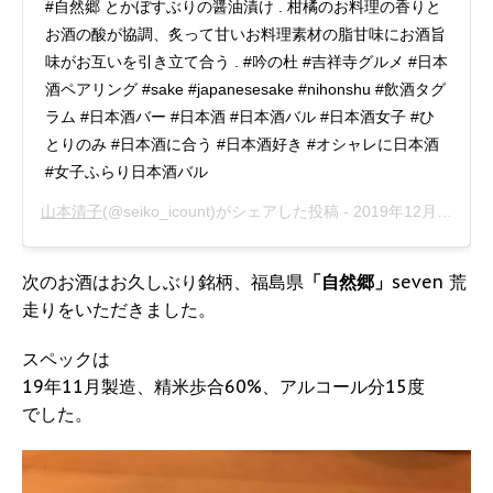
#自然郷 とかぼすぶりの醤油漬け . 柑橘のお料理の香りと
お酒の酸が協調、炙って甘いお料理素材の脂甘味にお酒旨
味がお互いを引き立て合う . #吟の杜 #吉祥寺グルメ #日本
酒ペアリング #sake #japanesesake #nihonshu #飲酒タグ
ラム #日本酒バー #日本酒 #日本酒バル #日本酒女子 #ひ
とりのみ #日本酒に合う #日本酒好き #オシャレに日本酒
#女子ふらり日本酒バル
山本清子
(@seiko_icount)がシェアした投稿 -
2019年12月月10日午前1時33分PST
次のお酒はお久しぶり銘柄、福島県
「自然郷」
seven 荒
走りをいただきました。
スペックは
19年11月製造、精米歩合60%、アルコール分15度
でした。