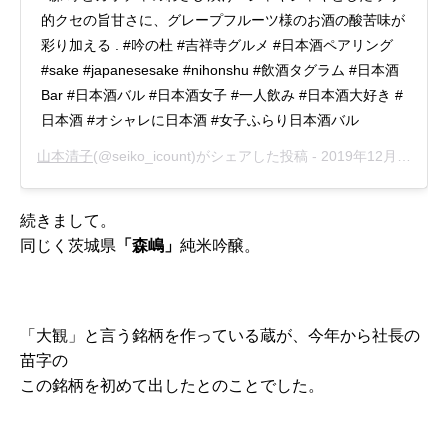
的クセの旨甘さに、グレープフルーツ様のお酒の酸苦味が
彩り加える . #吟の杜 #吉祥寺グルメ #日本酒ペアリング
#sake #japanesesake #nihonshu #飲酒タグラム #日本酒
Bar #日本酒バル #日本酒女子 #一人飲み #日本酒大好き #
日本酒 #オシャレに日本酒 #女子ふらり日本酒バル
山本清子
(@seiko_icount)がシェアした投稿 -
2019年12月月9日午後7時35分PST
続きまして。
同じく茨城県
「森嶋」
純米吟醸。
「大観」と言う銘柄を作っている蔵が、今年から社長の
苗字の
この銘柄を初めて出したとのことでした。