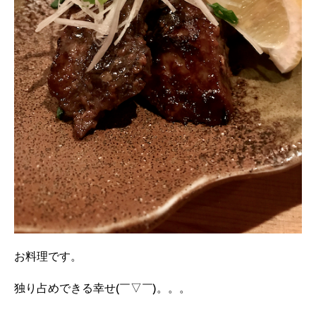
お料理です。
独り占めできる幸せ(￣▽￣)。。。