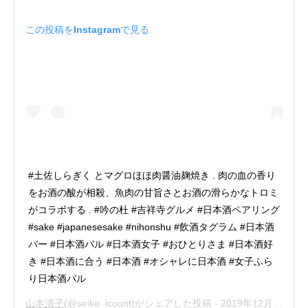
この投稿をInstagramで見る
#土佐しらぎく とマグロほほ肉醤油麹焼き . 肉の血の香り
をお酒の酸が相殺、魚肉の甘旨さとお酒の滑らかなトロミ
がコラボする . #吟の杜 #吉祥寺グルメ #日本酒ペアリング
#sake #japanesesake #nihonshu #飲酒タグラム #日本酒
バー #日本酒バル #日本酒女子 #おひとりさま #日本酒好
き #日本酒に合う #日本酒 #オシャレに日本酒 #女子ふら
り日本酒バル
山本清子
(@seiko_icount)がシェアした投稿 -
2019年12月月10日午後7時21分PST