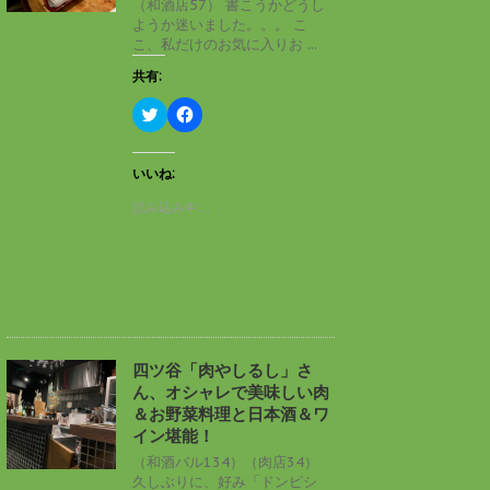
（和酒店57） 書こうかどうし
で
(
ようか迷いました。。。 こ
開
新
き
し
こ、私だけのお気に入りお ...
ま
い
す
ウ
共有:
)
ィ
ン
ド
ク
F
ウ
リ
a
で
ッ
c
開
ク
e
き
し
b
いいね:
ま
て
o
す
T
o
読み込み中…
)
w
k
i
で
t
共
t
有
e
す
r
る
で
に
共
は
有
ク
(
リ
新
ッ
し
ク
四ツ谷「肉やしるし」さ
い
し
ん、オシャレで美味しい肉
ウ
て
ィ
く
＆お野菜料理と日本酒＆ワ
ン
だ
イン堪能！
ド
さ
ウ
い
（和酒バル134）（肉店34）
で
(
久しぶりに、好み「ドンピシ
開
新