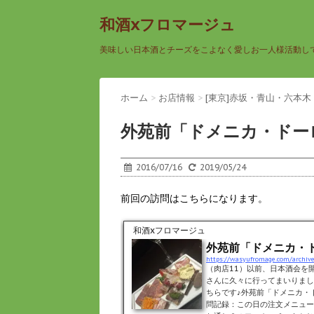
和酒xフロマージュ
美味しい日本酒とチーズをこよなく愛しお一人様活動し
ホーム
>
お店情報
>
[東京]赤坂・青山・六本木
外苑前「ドメニカ・ドー
2016/07/16
2019/05/24
前回の訪問はこちらになります。
和酒xフロマージュ
外苑前「ドメニカ・
https://wasyufromage.com/archiv
（肉店11）以前、日本酒会を
さんに久々に行ってまいりまし
ちらです♪外苑前「ドメニカ・
問記録：この日の注文メニュー