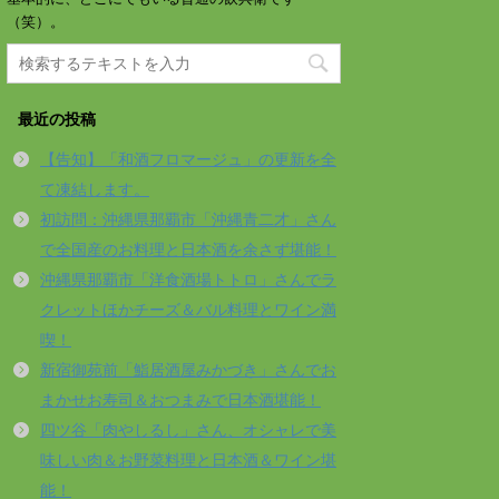
（笑）。
最近の投稿
【告知】「和酒フロマージュ」の更新を全
て凍結します。
初訪問：沖縄県那覇市「沖縄青二才」さん
で全国産のお料理と日本酒を余さず堪能！
沖縄県那覇市「洋食酒場トトロ」さんでラ
クレットほかチーズ＆バル料理とワイン満
喫！
新宿御苑前「鮨居酒屋みかづき」さんでお
まかせお寿司＆おつまみで日本酒堪能！
四ツ谷「肉やしるし」さん、オシャレで美
味しい肉＆お野菜料理と日本酒＆ワイン堪
能！