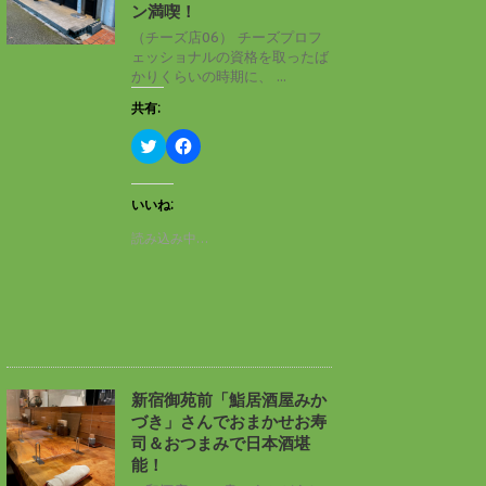
ン
だ
ン満喫！
ド
さ
ウ
い
（チーズ店06） チーズプロフ
で
(
ェッショナルの資格を取ったば
開
新
き
し
かりくらいの時期に、 ...
ま
い
す
ウ
共有:
)
ィ
ン
ド
ク
F
ウ
リ
a
で
ッ
c
開
ク
e
き
し
b
いいね:
ま
て
o
す
T
o
読み込み中…
)
w
k
i
で
t
共
t
有
e
す
r
る
で
に
共
は
有
ク
(
リ
新
ッ
し
ク
新宿御苑前「鮨居酒屋みか
い
し
づき」さんでおまかせお寿
ウ
て
ィ
く
司＆おつまみで日本酒堪
ン
だ
能！
ド
さ
ウ
い