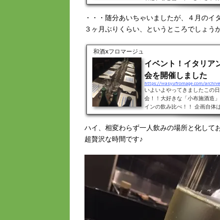
お通し？のフォカッチャをかじ
じみ前菜盛り合わせ！！毎回、
・・・随分あいちゃいましたが、４月のイ
のは本当にありがたいです！！
いません（汗）。） 本...
３ヶ月ぶりくらい、というところでしょう
和酒xフロマージュ
イベント！イタリア
会を開催しました
https://wasyufromage.com/archiv
いよいよやってきましたこの日
会！！大好きな「小布施酒造」
インの飲み比べ！！ 企画自体
管しながら（笑））新酒がなか
日が限られていたため４月まで
ハイ、相変わらず一人飲みの場所と化して
ンとイタリアン会」＠ドメニカ
超贅沢な時間です♪
ナップをご紹介「ソガペール・エ
べ！！本日の主役。☆Sogga p.