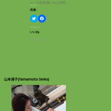
き
し
ャ」の日本酒バルに訪問 ...
ま
い
す
ウ
共有:
)
ィ
ン
ド
ク
F
ウ
リ
a
で
ッ
c
開
ク
e
き
し
b
いいね:
ま
て
o
す
T
o
読み込み中…
)
w
k
i
で
t
共
t
有
e
す
r
る
で
に
共
は
有
ク
(
リ
新
ッ
し
ク
山本清子(Yamamoto Seiko)
い
し
ウ
て
ィ
く
ン
だ
ド
さ
ウ
い
で
(
開
新
き
し
ま
い