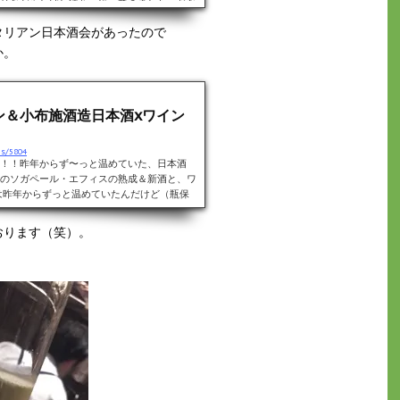
りながらしばし待ち、やってきました、おな
何が盛られているか丁寧に説明してくださる
タリアン日本酒会があったので
（相変わらず覚えておりませんが申し訳ござ
か。
ン＆小布施酒造日本酒xワイン
es/5804
！！昨年からず〜っと温めていた、日本酒
のソガペール・エフィスの熟成＆新酒と、ワ
は昨年からずっと温めていたんだけど（瓶保
なか手に入らなかった＆お店の予約ができる
延びてしまった「小布施酒造の日本酒＆ワイ
おります（笑）。
ドーロさん♪本日の日本酒とワインのライン
・フィス」2014年と2015年の飲み比
..