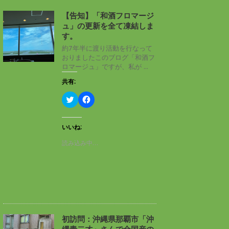
【告知】「和酒フロマージ
ュ」の更新を全て凍結しま
す。
約7年半に渡り活動を行なって
おりましたこのブログ「和酒フ
ロマージュ」ですが、私が ...
共有:
ク
F
リ
a
ッ
c
ク
e
し
b
いいね:
て
o
T
o
読み込み中…
w
k
i
で
t
共
t
有
e
す
r
る
で
に
共
は
有
ク
(
リ
新
ッ
し
ク
初訪問：沖縄県那覇市「沖
い
し