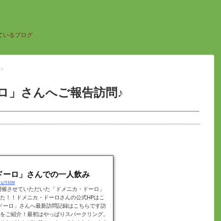
ているブログ
>
ロ」さんへご報告訪問♪
ドーロ」さんでの一人飲み
es/5309
開催させていただいた「ドメニカ・ドーロ」
た！！ドメニカ・ドーロさんの公式HPはこ
ドーロ」さんへ最新訪問記録はこちらです訪
をご紹介！最初はやっぱりスパークリング。