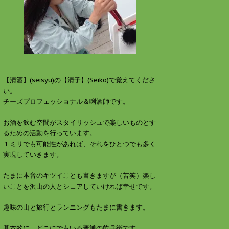
す
ウ
)
ィ
ン
ド
ウ
で
開
き
ま
す
)
【清酒】(seisyu)の【清子】(Seiko)で覚えてくださ
い。
チーズプロフェッショナル＆唎酒師です。
お酒を飲む空間がスタイリッシュで楽しいものとす
るための活動を行っています。
１ミリでも可能性があれば、それをひとつでも多く
実現していきます。
たまに本音のキツイことも書きますが（苦笑）楽し
いことを沢山の人とシェアしていければ幸せです。
趣味の山と旅行とランニングもたまに書きます。
基本的に、どこにでもいる普通の飲兵衛です