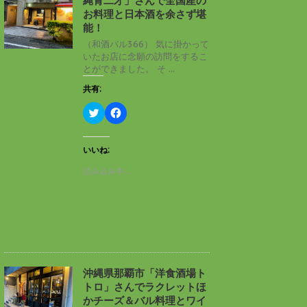
縄青二才」さんで全国産の
ウ
て
ィ
く
お料理と日本酒を余さず堪
ン
だ
能！
ド
さ
ウ
い
（和酒バル366） 気に掛かって
で
(
いたお店に念願の訪問をするこ
開
新
き
し
とができました。 そ ...
ま
い
す
ウ
共有:
)
ィ
ン
ド
ク
F
ウ
リ
a
で
ッ
c
開
ク
e
き
し
b
いいね:
ま
て
o
す
T
o
読み込み中…
)
w
k
i
で
t
共
t
有
e
す
r
る
で
に
共
は
有
ク
(
リ
新
ッ
し
ク
沖縄県那覇市「洋食酒場ト
い
し
トロ」さんでラクレットほ
ウ
て
ィ
く
かチーズ＆バル料理とワイ