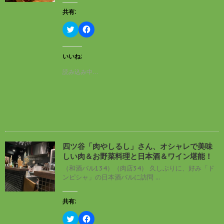
で
(
開
新
共有:
き
し
ま
い
す
ウ
ク
F
)
ィ
リ
a
ン
ッ
c
ド
ク
e
ウ
し
b
いいね:
で
て
o
開
T
o
読み込み中…
き
w
k
ま
i
で
す
t
共
)
t
有
e
す
r
る
で
に
共
は
有
ク
(
リ
新
ッ
し
ク
四ツ谷「肉やしるし」さん、オシャレで美味
い
し
しい肉＆お野菜料理と日本酒＆ワイン堪能！
ウ
て
ィ
く
（和酒バル134）（肉店34） 久しぶりに、好み「ド
ン
だ
ンピシャ」の日本酒バルに訪問 ...
ド
さ
ウ
い
で
(
開
新
共有:
き
し
ま
い
す
ウ
ク
F
)
ィ