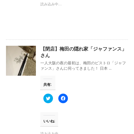
t
共
読み込み中…
t
有
e
す
r
る
で
に
共
は
有
ク
(
リ
新
ッ
し
ク
い
し
ウ
て
【閉店】梅田の隠れ家「ジャファンス」
ィ
く
ン
だ
さん
ド
さ
ウ
い
一人大阪の夜の最初は、梅田のビストロ「ジャフ
で
(
ァンス」さんに伺ってきました！ 日本 ...
開
新
き
し
ま
い
す
ウ
共有:
)
ィ
ン
ド
ウ
ク
F
で
リ
a
開
ッ
c
き
ク
e
ま
し
b
す
て
o
)
T
o
いいね:
w
k
i
で
t
共
読み込み中…