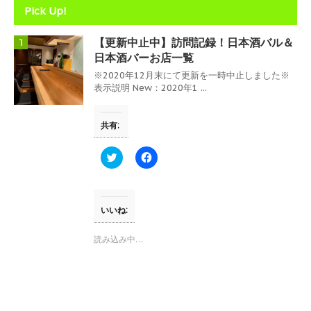
Pick Up!
【更新中止中】訪問記録！日本酒バル＆
1
日本酒バーお店一覧
※2020年12月末にて更新を一時中止しました※
表示説明 New：2020年1 ...
共有:
ク
F
リ
a
ッ
c
ク
e
し
b
て
o
T
o
いいね:
w
k
i
で
t
共
読み込み中…
t
有
e
す
r
る
で
に
共
は
有
ク
(
リ
新
ッ