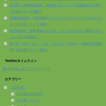
初訪問：沖縄県那覇市「沖縄青二才」さんで全国産のお料理と
日本酒を余さず堪能！
沖縄県那覇市「洋食酒場トトロ」さんでラクレットほかチーズ
＆バル料理とワイン満喫！
新宿御苑前「鮨居酒屋みかづき」さんでおまかせお寿司＆おつ
まみで日本酒堪能！
四ツ谷「肉やしるし」さん、オシャレで美味しい肉＆お野菜料
理と日本酒＆ワイン堪能！
Twitterタイムライン
@nishiki_acさんのツイート
カテゴリー
【日本酒】
日本酒お店訪問記
日本酒イベント