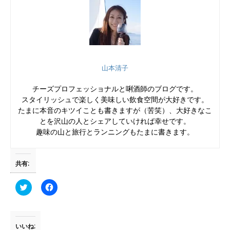
店として出していたことを思い出したので。この日のお酒とお料...
山本清子
チーズプロフェッショナルと唎酒師のブログです。
スタイリッシュで楽しく美味しい飲食空間が大好きです。
たまに本音のキツイことも書きますが（苦笑）、大好きなこ
とを沢山の人とシェアしていければ幸せです。
趣味の山と旅行とランニングもたまに書きます。
共有:
ク
F
リ
a
ッ
c
ク
e
し
b
て
o
T
o
いいね: