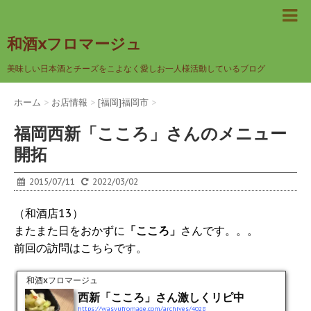
和酒xフロマージュ
美味しい日本酒とチーズをこよなく愛しお一人様活動しているブログ
ホーム
>
お店情報
>
[福岡]福岡市
>
福岡西新「こころ」さんのメニュー
開拓
2015/07/11
2022/03/02
（和酒店13）
またまた日をおかずに
「こころ」
さんです。。。
前回の訪問はこちらです。
和酒xフロマージュ
西新「こころ」さん激しくリピ中
https://wasyufromage.com/archives/4028