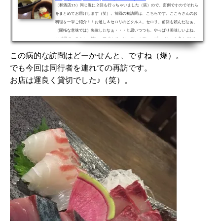
（和酒店13）同じ週に２回も行っちゃいました（笑）ので、面倒ですのでそれら
をまとめてお届けします（笑）。前回の初訪問は、こちらです。こころさんのお
料理を一挙ご紹介！！お通し＆セロリのピクルス。セロリ、前回も頼んだなぁ、
（開拓な意味では）失敗したなぁ・・・と思いつつも、やっぱり美味しいよね。
ツボ得ているよね（笑）。アボカド・サーモンのディップ。バケット多すぎだな
ぁ、と思いつつ、案の定、ディップだけ先になくなりました（涙）。複数人で頼
この病的な訪問はどーかせんと、ですね（爆）。
んだら喧嘩になりませんかね？串焼き４種盛り合わせ。ベーコン巻き２...
でも今回は同行者を連れての再訪です。
お店は運良く貸切でした♪（笑）。