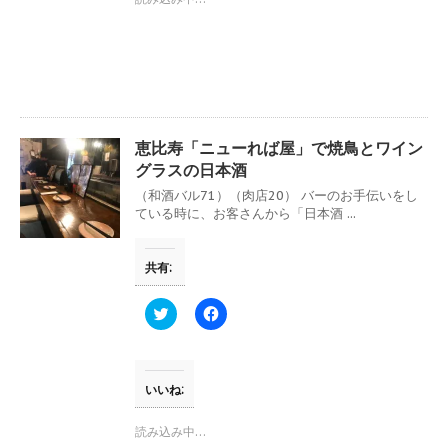
t
有
e
す
r
る
で
に
共
は
有
ク
(
リ
新
ッ
し
ク
い
し
ウ
て
恵比寿「ニューれば屋」で焼鳥とワイン
ィ
く
ン
だ
グラスの日本酒
ド
さ
ウ
い
（和酒バル71）（肉店20） バーのお手伝いをし
で
(
ている時に、お客さんから「日本酒 ...
開
新
き
し
ま
い
す
ウ
共有:
)
ィ
ン
ド
ウ
ク
F
で
リ
a
開
ッ
c
き
ク
e
ま
し
b
す
て
o
)
T
o
いいね:
w
k
i
で
t
共
読み込み中…
t
有