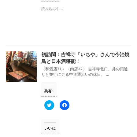
i
で
t
共
読み込み中…
t
有
e
す
r
る
で
に
共
は
有
ク
(
リ
新
ッ
し
ク
い
し
ウ
て
初訪問：吉祥寺「いちや」さんで今治焼
ィ
く
ン
だ
鳥と日本酒堪能！
ド
さ
ウ
い
（和酒店31）（肉店42） 吉祥寺北口、井の頭通
で
(
りと並行に走る中道通沿いの休日。 ...
開
新
き
し
ま
い
す
ウ
共有:
)
ィ
ン
ド
ウ
ク
F
で
リ
a
開
ッ
c
き
ク
e
ま
し
b
す
て
o
)
T
o
いいね:
w
k
i
で