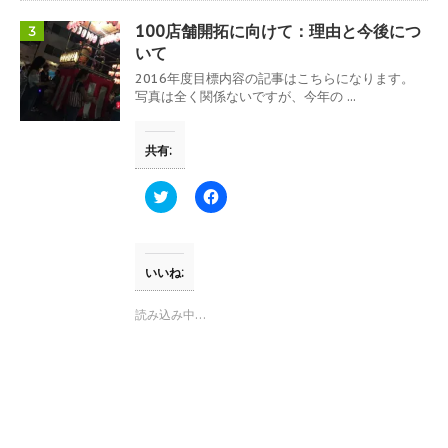
い
し
ウ
て
100店舗開拓に向けて：理由と今後につ
3
ィ
く
ン
だ
いて
ド
さ
ウ
い
2016年度目標内容の記事はこちらになります。
で
(
写真は全く関係ないですが、今年の ...
開
新
き
し
ま
い
す
ウ
共有:
)
ィ
ン
ド
ウ
ク
F
で
リ
a
開
ッ
c
き
ク
e
ま
し
b
す
て
o
)
T
o
いいね:
w
k
i
で
t
共
読み込み中…
t
有
e
す
r
る
で
に
共
は
有
ク
(
リ
新
ッ
し
ク
い
し