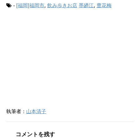
ウ
て
-
[福岡]福岡市
,
飲み歩きお店
墨廼江
,
豊花梅
ィ
く
ン
だ
ド
さ
ウ
い
で
(
開
新
き
し
ま
い
す
ウ
)
ィ
ン
ド
ウ
で
開
き
ま
す
)
執筆者：
山本清子
コメントを残す