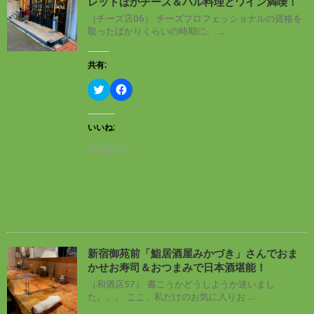
レットほかチーズ＆バル料理とワイン満喫！
ウ
て
ィ
く
（チーズ店06） チーズプロフェッショナルの資格を
ン
だ
取ったばかりくらいの時期に、 ...
ド
さ
ウ
い
で
(
開
新
共有:
き
し
ま
い
す
ウ
ク
F
)
ィ
リ
a
ン
ッ
c
ド
ク
e
ウ
し
b
いいね:
で
て
o
開
T
o
読み込み中…
き
w
k
ま
i
で
す
t
共
)
t
有
e
す
r
る
で
に
共
は
有
ク
(
リ
新
ッ
し
ク
新宿御苑前「鮨居酒屋みかづき」さんでおま
い
し
かせお寿司＆おつまみで日本酒堪能！
ウ
て
ィ
く
（和酒店57） 書こうかどうしようか迷いまし
ン
だ
た。。。 ここ、私だけのお気に入りお ...
ド
さ
ウ
い