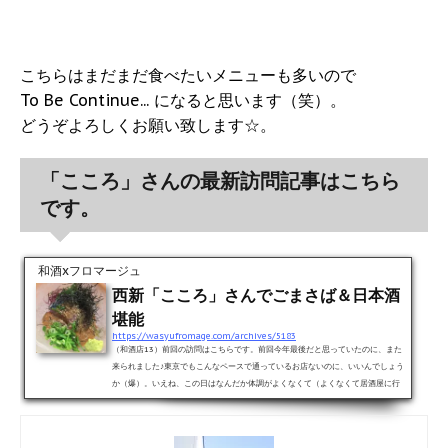
こちらはまだまだ食べたいメニューも多いので
To Be Continue... になると思います（笑）。
どうぞよろしくお願い致します☆。
「こころ」さんの最新訪問記事はこちら
です。
和酒xフロマージュ
西新「こころ」さんでごまさば＆日本酒
堪能
https://wasyufromage.com/archives/5183
（和酒店13）前回の訪問はこちらです。前回今年最後だと思っていたのに、また
来られました♪東京でもこんなペースで通っているお店ないのに、いいんでしょう
か（爆）。いえね、この日はなんだか体調がよくなくて（よくなくて居酒屋に行
くのはいいのかさておき（苦笑））こってりしたものではなく、なんかこう、体
が欲するすっきり系が食べたくて・・・そうだ！、ごまさば食べなくちゃ！！と
言うことでやってきました。 珍しく食べログなんぞで口コミを検索し、ここのお