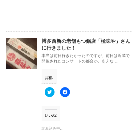
e
す
r
る
で
に
共
は
有
ク
(
リ
新
ッ
し
ク
い
し
ウ
て
博多西新の老舗もつ鍋店「極味や」さん
ィ
く
ン
だ
に行きました！
ド
さ
ウ
い
本当は前日行きたかったのですが、前日は近隣で
で
(
開催されたコンサートの都合か、あえな ...
開
新
き
し
ま
い
す
ウ
共有:
)
ィ
ン
ド
ウ
ク
F
で
リ
a
開
ッ
c
き
ク
e
ま
し
b
す
て
o
)
T
o
いいね:
w
k
i
で
t
共
読み込み中…
t
有
e
す