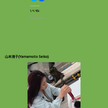
リ
a
ン
ッ
c
ド
ク
e
ウ
し
b
いいね:
で
て
o
開
T
o
読み込み中…
き
w
k
ま
i
で
す
t
共
)
t
有
e
す
r
る
で
に
共
は
有
ク
(
リ
新
ッ
し
ク
山本清子(Yamamoto Seiko)
い
し
ウ
て
ィ
く
ン
だ
ド
さ
ウ
い
で
(
開
新
き
し
ま
い
す
ウ
)
ィ
ン
ド
ウ
で
開