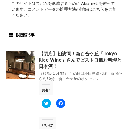
このサイトはスパムを低減するために Akismet を使って
います。
コメントデータの処理方法の詳細はこちらをご覧
ください
。
関連記事
【閉店】初訪問！新百合ケ丘「Tokyo
Rice Wine」さんでビストロ風お料理と
日本酒！
（和酒バル135） この日は小田急線沿線、新宿か
ら約30分、新百合ケ丘のオシャレ ...
共有:
ク
F
リ
a
ッ
c
ク
e
し
b
て
o
T
o
いいね:
w
k