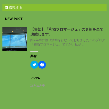
購読する
NEW POST
【告知】「和酒フロマージュ」の更新を全て
凍結します。
約7年半に渡り活動を行なっておりましたこのブログ
「和酒フロマージュ」ですが、私が ...
共有:
ク
F
リ
a
ッ
c
ク
e
し
b
いいね:
て
o
T
o
読み込み中…
w
k
i
で
t
共
t
有
e
す
r
る
で
に
共
は