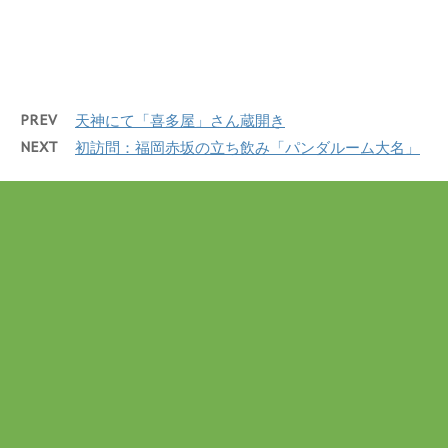
r
る
で
に
共
は
有
ク
(
リ
新
ッ
し
ク
い
し
ウ
て
PREV
天神にて「喜多屋」さん蔵開き
ィ
く
ン
だ
NEXT
初訪問：福岡赤坂の立ち飲み「パンダルーム大名」
ド
さ
ウ
い
で
(
開
新
き
し
ま
い
す
ウ
)
ィ
ン
ド
ウ
で
開
き
ま
す
)