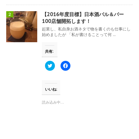
し
ク
い
し
ウ
て
【2016年度目標】日本酒バル＆バー
2
ィ
く
ン
だ
100店舗開拓します！
ド
さ
ウ
い
起業し、私自身お酒ネタで物を書くのも仕事にし
で
(
始めましたが 「私が書けることって何 ...
開
新
き
し
ま
い
す
ウ
共有:
)
ィ
ン
ド
ウ
ク
F
で
リ
a
開
ッ
c
き
ク
e
ま
し
b
す
て
o
)
T
o
いいね:
w
k
i
で
t
共
読み込み中…
t
有
e
す
r
る
で
に
共
は
有
ク
(
リ
新
ッ
し
ク