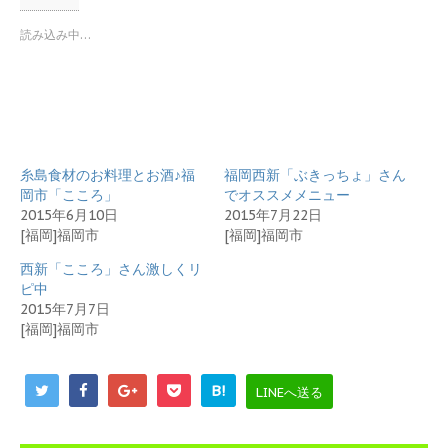
w
k
i
で
t
共
読み込み中…
t
有
e
す
r
る
で
に
共
は
有
ク
(
リ
新
ッ
し
ク
い
し
糸島食材のお料理とお酒♪福
ウ
て
福岡西新「ぶきっちょ」さん
ィ
く
岡市「こころ」
でオススメメニュー
ン
だ
ド
さ
2015年6月10日
2015年7月22日
ウ
い
[福岡]福岡市
[福岡]福岡市
で
(
開
新
き
し
西新「こころ」さん激しくリ
ま
い
ピ中
す
ウ
)
ィ
2015年7月7日
ン
[福岡]福岡市
ド
ウ
で
開
き
B!
LINEへ送る
ま
す
)