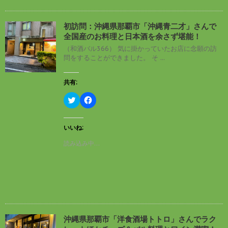
有
ク
(
リ
新
ッ
し
ク
初訪問：沖縄県那覇市「沖縄青二才」さんで
い
し
全国産のお料理と日本酒を余さず堪能！
ウ
て
ィ
く
（和酒バル366） 気に掛かっていたお店に念願の訪
ン
だ
問をすることができました。 そ ...
ド
さ
ウ
い
で
(
開
新
共有:
き
し
ま
い
す
ウ
ク
F
)
ィ
リ
a
ン
ッ
c
ド
ク
e
ウ
し
b
いいね:
で
て
o
開
T
o
読み込み中…
き
w
k
ま
i
で
す
t
共
)
t
有
e
す
r
る
で
に
共
は
有
ク
(
リ
新
ッ
し
ク
沖縄県那覇市「洋食酒場トトロ」さんでラク
い
し