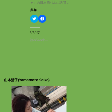
き
し
ャ」の日本酒バルに訪問 ...
ま
い
す
ウ
共有:
)
ィ
ン
ド
ク
F
ウ
リ
a
で
ッ
c
開
ク
e
き
し
b
いいね:
ま
て
o
す
T
o
読み込み中…
)
w
k
i
で
t
共
t
有
e
す
r
る
で
に
共
は
有
ク
(
リ
新
ッ
し
ク
山本清子(Yamamoto Seiko)
い
し
ウ
て
ィ
く
ン
だ
ド
さ
ウ
い
で
(
開
新
き
し
ま
い