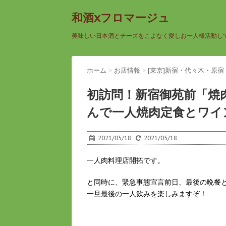
和酒xフロマージュ
美味しい日本酒とチーズをこよなく愛しお一人様活動し
ホーム
>
お店情報
>
[東京]新宿・代々木・原宿
初訪問！新宿御苑前「焼
んで一人焼肉定食とワイ
2021/05/18
2021/05/18
一人肉料理店開拓です。
と同時に、緊急事態宣言前日、最後の晩餐
一旦最後の一人飲みを楽しみますぞ！