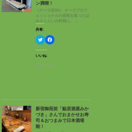
ン
だ
ン満喫！
ド
さ
ウ
い
（チーズ店06） チーズプロフ
で
(
ェッショナルの資格を取ったば
開
新
き
し
かりくらいの時期に、 ...
ま
い
す
ウ
共有:
)
ィ
ン
ド
ク
F
ウ
リ
a
で
ッ
c
開
ク
e
き
し
b
いいね:
ま
て
o
す
T
o
読み込み中…
)
w
k
i
で
t
共
t
有
e
す
r
る
で
に
共
は
有
ク
(
リ
新
ッ
し
ク
新宿御苑前「鮨居酒屋みか
い
し
づき」さんでおまかせお寿
ウ
て
ィ
く
司＆おつまみで日本酒堪
ン
だ
能！
ド
さ
ウ
い