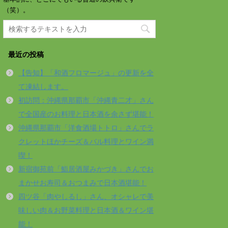
（笑）。
最近の投稿
【告知】「和酒フロマージュ」の更新を全
て凍結します。
初訪問：沖縄県那覇市「沖縄青二才」さん
で全国産のお料理と日本酒を余さず堪能！
沖縄県那覇市「洋食酒場トトロ」さんでラ
クレットほかチーズ＆バル料理とワイン満
喫！
新宿御苑前「鮨居酒屋みかづき」さんでお
まかせお寿司＆おつまみで日本酒堪能！
四ツ谷「肉やしるし」さん、オシャレで美
味しい肉＆お野菜料理と日本酒＆ワイン堪
能！