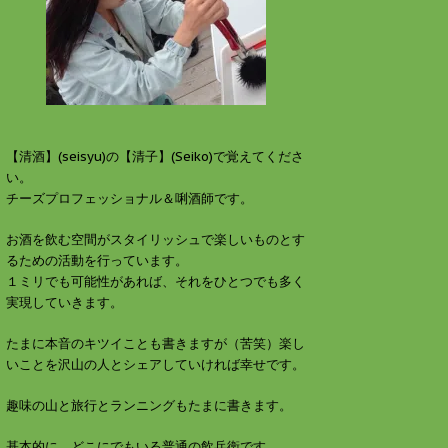
す
ウ
)
ィ
ン
ド
ウ
で
開
き
ま
す
)
【清酒】(seisyu)の【清子】(Seiko)で覚えてくださ
い。
チーズプロフェッショナル＆唎酒師です。
お酒を飲む空間がスタイリッシュで楽しいものとす
るための活動を行っています。
１ミリでも可能性があれば、それをひとつでも多く
実現していきます。
たまに本音のキツイことも書きますが（苦笑）楽し
いことを沢山の人とシェアしていければ幸せです。
趣味の山と旅行とランニングもたまに書きます。
基本的に、どこにでもいる普通の飲兵衛です