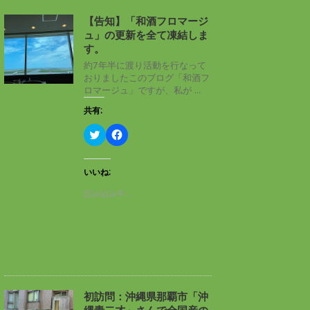
【告知】「和酒フロマージ
ュ」の更新を全て凍結しま
す。
約7年半に渡り活動を行なって
おりましたこのブログ「和酒フ
ロマージュ」ですが、私が ...
共有:
ク
F
リ
a
ッ
c
ク
e
し
b
いいね:
て
o
T
o
読み込み中…
w
k
i
で
t
共
t
有
e
す
r
る
で
に
共
は
有
ク
(
リ
新
ッ
し
ク
初訪問：沖縄県那覇市「沖
い
し