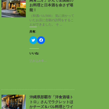
縄青二才」さんで全国産の
ウ
て
ィ
く
お料理と日本酒を余さず堪
ン
だ
能！
ド
さ
ウ
い
（和酒バル366） 気に掛かって
で
(
いたお店に念願の訪問をするこ
開
新
き
し
とができました。 そ ...
ま
い
す
ウ
共有:
)
ィ
ン
ド
ク
F
ウ
リ
a
で
ッ
c
開
ク
e
き
し
b
いいね:
ま
て
o
す
T
o
読み込み中…
)
w
k
i
で
t
共
t
有
e
す
r
る
で
に
共
は
有
ク
(
リ
新
ッ
し
ク
沖縄県那覇市「洋食酒場ト
い
し
トロ」さんでラクレットほ
ウ
て
ィ
く
かチーズ＆バル料理とワイ