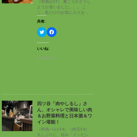
（和酒店57） 書こうかどうし
で
(
ようか迷いました。。。 こ
開
新
き
し
こ、私だけのお気に入りお ...
ま
い
す
ウ
共有:
)
ィ
ン
ド
ク
F
ウ
リ
a
で
ッ
c
開
ク
e
き
し
b
いいね:
ま
て
o
す
T
o
読み込み中…
)
w
k
i
で
t
共
t
有
e
す
r
る
で
に
共
は
有
ク
(
リ
新
ッ
し
ク
四ツ谷「肉やしるし」さ
い
し
ん、オシャレで美味しい肉
ウ
て
ィ
く
＆お野菜料理と日本酒＆ワ
ン
だ
イン堪能！
ド
さ
ウ
い
（和酒バル134）（肉店34）
で
(
久しぶりに、好み「ドンピシ
開
新