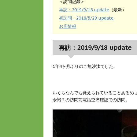
＜訪問記録＞
再訪：2019/9/18 update
（最新）
初訪問：2018/5/29 update
お店情報
再訪：2019/9/18 update
1年4ヶ月ぶりのご無沙汰でした。
いくらなんでも覚えられていることあるめ
余裕？の訪問前電話空席確認での訪問。