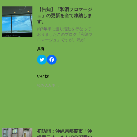
【告知】「和酒フロマージ
ュ」の更新を全て凍結しま
す。
約7年半に渡り活動を行なって
おりましたこのブログ「和酒フ
ロマージュ」ですが、私が ...
共有:
ク
F
リ
a
ッ
c
ク
e
し
b
いいね:
て
o
T
o
読み込み中…
w
k
i
で
t
共
t
有
e
す
r
る
で
に
共
は
有
ク
(
リ
新
ッ
し
ク
初訪問：沖縄県那覇市「沖
い
し