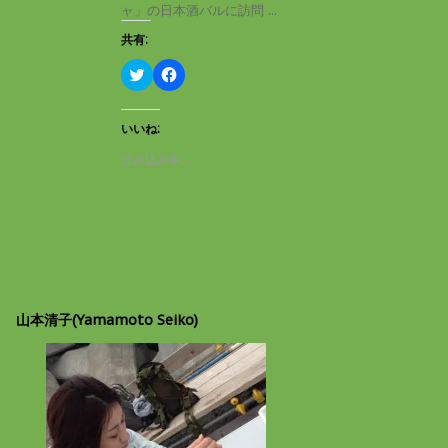
き
し
ャ」の日本酒バルに訪問 ...
ま
い
す
ウ
共有:
)
ィ
ン
ド
ク
F
ウ
リ
a
で
ッ
c
開
ク
e
き
し
b
いいね:
ま
て
o
す
T
o
読み込み中…
)
w
k
i
で
t
共
t
有
e
す
r
る
で
に
共
は
有
ク
(
リ
新
ッ
し
ク
山本清子(Yamamoto Seiko)
い
し
ウ
て
ィ
く
ン
だ
ド
さ
ウ
い
で
(
開
新
き
し
ま
い