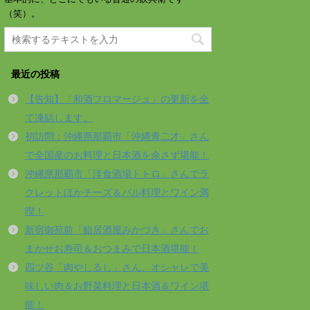
（笑）。
最近の投稿
【告知】「和酒フロマージュ」の更新を全
て凍結します。
初訪問：沖縄県那覇市「沖縄青二才」さん
で全国産のお料理と日本酒を余さず堪能！
沖縄県那覇市「洋食酒場トトロ」さんでラ
クレットほかチーズ＆バル料理とワイン満
喫！
新宿御苑前「鮨居酒屋みかづき」さんでお
まかせお寿司＆おつまみで日本酒堪能！
四ツ谷「肉やしるし」さん、オシャレで美
味しい肉＆お野菜料理と日本酒＆ワイン堪
能！