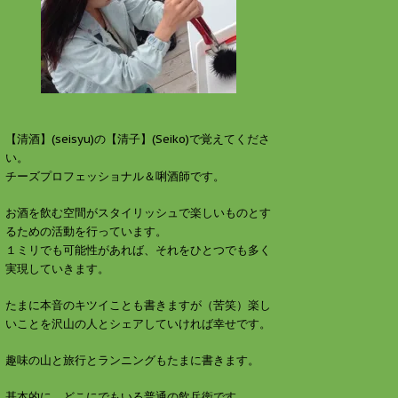
す
ウ
)
ィ
ン
ド
ウ
で
開
き
ま
す
)
【清酒】(seisyu)の【清子】(Seiko)で覚えてくださ
い。
チーズプロフェッショナル＆唎酒師です。
お酒を飲む空間がスタイリッシュで楽しいものとす
るための活動を行っています。
１ミリでも可能性があれば、それをひとつでも多く
実現していきます。
たまに本音のキツイことも書きますが（苦笑）楽し
いことを沢山の人とシェアしていければ幸せです。
趣味の山と旅行とランニングもたまに書きます。
基本的に、どこにでもいる普通の飲兵衛です