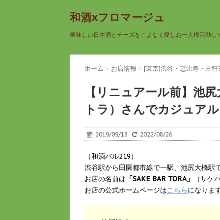
和酒xフロマージュ
美味しい日本酒とチーズをこよなく愛しお一人様活動し
ホーム
>
お店情報
>
[東京]渋谷・恵比寿・三
【リニュアール前】池尻大橋
トラ）さんでカジュアル
2019/09/18
2022/08/26
（和酒バル219）
渋谷駅から田園都市線で一駅、池尻大橋駅
お店の名前は
「SAKE BAR TORA」
（サケ
お店の公式ホームページは
こちら
になりま