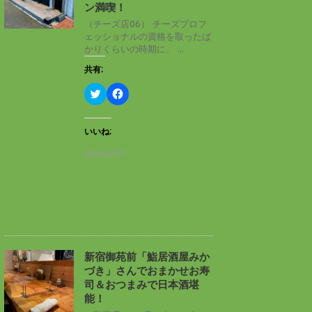
ン
だ
ン満喫！
ド
さ
ウ
い
（チーズ店06） チーズプロフ
で
(
ェッショナルの資格を取ったば
開
新
き
し
かりくらいの時期に、 ...
ま
い
す
ウ
共有:
)
ィ
ン
ド
ク
F
ウ
リ
a
で
ッ
c
開
ク
e
き
し
b
いいね:
ま
て
o
す
T
o
読み込み中…
)
w
k
i
で
t
共
t
有
e
す
r
る
で
に
共
は
有
ク
(
リ
新
ッ
し
ク
新宿御苑前「鮨居酒屋みか
い
し
づき」さんでおまかせお寿
ウ
て
ィ
く
司＆おつまみで日本酒堪
ン
だ
能！
ド
さ
ウ
い