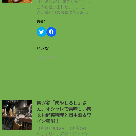
（和酒店57） 書こうかどうし
で
(
ようか迷いました。。。 こ
開
新
き
し
こ、私だけのお気に入りお ...
ま
い
す
ウ
共有:
)
ィ
ン
ド
ク
F
ウ
リ
a
で
ッ
c
開
ク
e
き
し
b
いいね:
ま
て
o
す
T
o
読み込み中…
)
w
k
i
で
t
共
t
有
e
す
r
る
で
に
共
は
有
ク
(
リ
新
ッ
し
ク
四ツ谷「肉やしるし」さ
い
し
ん、オシャレで美味しい肉
ウ
て
ィ
く
＆お野菜料理と日本酒＆ワ
ン
だ
イン堪能！
ド
さ
ウ
い
（和酒バル134）（肉店34）
で
(
久しぶりに、好み「ドンピシ
開
新