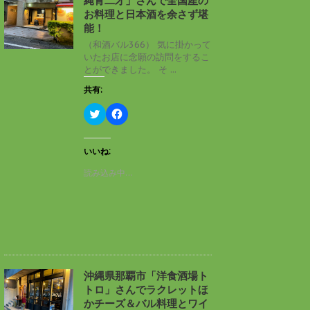
縄青二才」さんで全国産の
ウ
て
ィ
く
お料理と日本酒を余さず堪
ン
だ
能！
ド
さ
ウ
い
（和酒バル366） 気に掛かって
で
(
いたお店に念願の訪問をするこ
開
新
き
し
とができました。 そ ...
ま
い
す
ウ
共有:
)
ィ
ン
ド
ク
F
ウ
リ
a
で
ッ
c
開
ク
e
き
し
b
いいね:
ま
て
o
す
T
o
読み込み中…
)
w
k
i
で
t
共
t
有
e
す
r
る
で
に
共
は
有
ク
(
リ
新
ッ
し
ク
沖縄県那覇市「洋食酒場ト
い
し
トロ」さんでラクレットほ
ウ
て
ィ
く
かチーズ＆バル料理とワイ