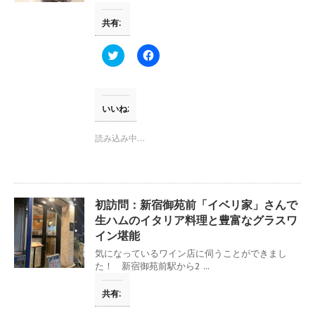
ウ
い
で
(
共有:
開
新
き
し
ま
い
す
ウ
ク
F
)
ィ
リ
a
ン
ッ
c
ド
ク
e
ウ
し
b
で
て
o
開
T
o
いいね:
き
w
k
ま
i
で
す
t
共
読み込み中…
)
t
有
e
す
r
る
で
に
共
は
有
ク
(
リ
初訪問：新宿御苑前「イベリ家」さんで
新
ッ
し
ク
生ハムのイタリア料理と豊富なグラスワ
い
し
イン堪能
ウ
て
ィ
く
気になっているワイン店に伺うことができまし
ン
だ
ド
さ
た！ 新宿御苑前駅から2 ...
ウ
い
で
(
開
新
共有:
き
し
ま
い