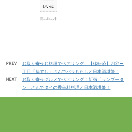
で
て
o
開
T
o
いいね:
き
w
k
ま
i
で
す
t
共
読み込み中…
)
t
有
e
す
r
る
で
に
共
は
有
ク
(
リ
新
ッ
し
ク
い
し
ウ
て
PREV
お取り寄せお料理でペアリング、【移転済】四谷三
ィ
く
ン
だ
丁目「藤すし」さんでバラちらしと日本酒堪能！
ド
さ
ウ
い
NEXT
お取り寄せグルメでペアリング！新宿「ランブータ
で
(
開
新
き
し
ン」さんでタイの香辛料料理と日本酒堪能！
ま
い
す
ウ
)
ィ
ン
ド
ウ
で
開
き
ま
す