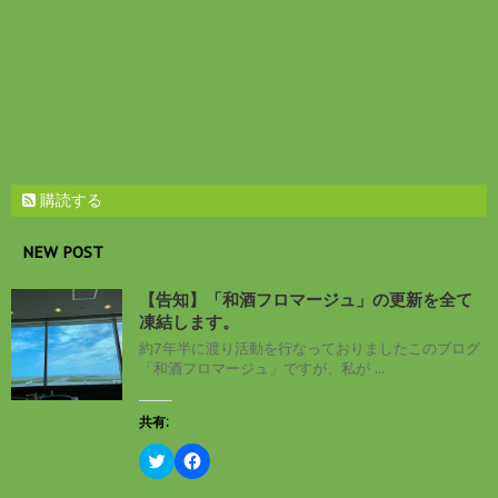
)
購読する
NEW POST
【告知】「和酒フロマージュ」の更新を全て
凍結します。
約7年半に渡り活動を行なっておりましたこのブログ
「和酒フロマージュ」ですが、私が ...
共有:
ク
F
リ
a
ッ
c