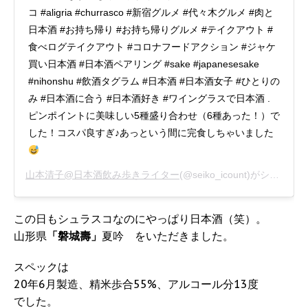
コ #aligria #churrasco #新宿グルメ #代々木グルメ #肉と
日本酒 #お持ち帰り #お持ち帰りグルメ #テイクアウト #
食べログテイクアウト #コロナフードアクション #ジャケ
買い日本酒 #日本酒ペアリング #sake #japanesesake
#nihonshu #飲酒タグラム #日本酒 #日本酒女子 #ひとりの
み #日本酒に合う #日本酒好き #ワイングラスで日本酒 .
ピンポイントに美味しい5種盛り合わせ（6種あった！）で
した！コスパ良すぎ♪あっという間に完食しちゃいました
山本清子@日本酒飲み歩きライター
(@seiko_icount)がシェアした投稿 -
この日もシュラスコなのにやっぱり日本酒（笑）。
山形県
「磐城壽」
夏吟 をいただきました。
スペックは
20年6月製造、精米歩合55%、アルコール分13度
でした。