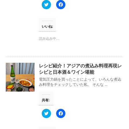
す
ウ
ク
F
)
ィ
リ
a
ン
ッ
c
ド
ク
e
ウ
し
b
で
て
o
開
T
o
いいね:
き
w
k
ま
i
で
す
t
共
読み込み中…
)
t
有
e
す
r
る
で
に
共
は
有
ク
(
リ
レシピ紹介！アジアの煮込み料理再現レ
新
ッ
し
ク
シピと日本酒＆ワイン堪能
い
し
ウ
て
電気圧力鍋を買ったことによって、いろんな煮込
ィ
く
み料理をチェックしていた私。 そんな ...
ン
だ
ド
さ
ウ
い
で
(
共有:
開
新
き
し
ま
い
す
ウ
ク
F
)
ィ
リ
a
ン
ッ
c
ド
ク
e
ウ
し
b