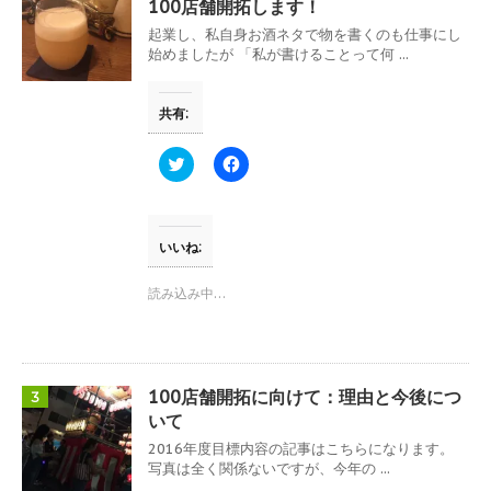
し
ク
100店舗開拓します！
い
し
ウ
て
起業し、私自身お酒ネタで物を書くのも仕事にし
ィ
く
始めましたが 「私が書けることって何 ...
ン
だ
ド
さ
ウ
い
で
(
共有:
開
新
き
し
ま
い
す
ウ
ク
F
)
ィ
リ
a
ン
ッ
c
ド
ク
e
ウ
し
b
で
て
o
開
T
o
いいね:
き
w
k
ま
i
で
す
t
共
読み込み中…
)
t
有
e
す
r
る
で
に
共
は
有
ク
(
リ
100店舗開拓に向けて：理由と今後につ
3
新
ッ
し
ク
いて
い
し
ウ
て
2016年度目標内容の記事はこちらになります。
ィ
く
写真は全く関係ないですが、今年の ...
ン
だ
ド
さ