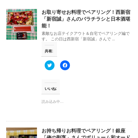
お取り寄せお料理でペアリング！西新宿
「新宿誠」さんのバラチラシと日本酒堪
能！
素敵なお店テイクアウト＆自宅でペアリング編で
す。 この日は西新宿「新宿誠」さんで ...
共有:
ク
F
リ
a
ッ
c
ク
e
し
b
て
o
T
o
いいね:
w
k
i
で
t
共
読み込み中…
t
有
e
す
r
る
で
に
共
は
有
ク
(
リ
お持ち帰りお料理でペアリング！銀座
新
ッ
し
ク
「俺の割烹」さんでボリューム和オード