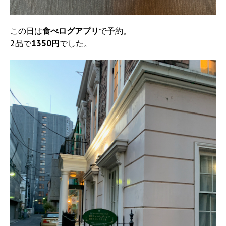
この日は
食べログアプリ
で予約。
2品で
1350円
でした。