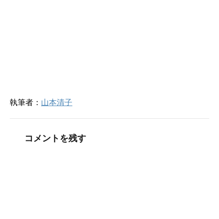
す
ウ
)
ィ
ン
ド
ウ
で
開
き
ま
す
)
執筆者：
山本清子
コメントを残す