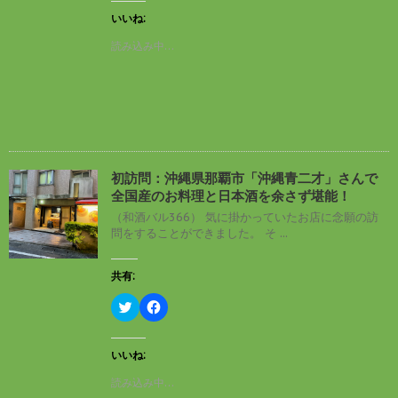
ク
e
し
b
いいね:
て
o
T
o
読み込み中…
w
k
i
で
t
共
t
有
e
す
r
る
で
に
共
は
有
ク
(
リ
新
ッ
し
ク
初訪問：沖縄県那覇市「沖縄青二才」さんで
い
し
全国産のお料理と日本酒を余さず堪能！
ウ
て
ィ
く
（和酒バル366） 気に掛かっていたお店に念願の訪
ン
だ
問をすることができました。 そ ...
ド
さ
ウ
い
で
(
開
新
共有:
き
し
ま
い
す
ウ
ク
F
)
ィ
リ
a
ン
ッ
c
ド
ク
e
ウ
し
b
いいね:
で
て
o
開
T
o
読み込み中…
き
w
k
ま
i
で