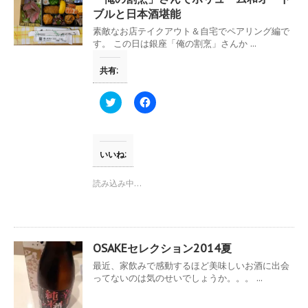
い
し
ブルと日本酒堪能
ウ
て
ィ
く
素敵なお店テイクアウト＆自宅でペアリング編で
ン
だ
ド
さ
す。 この日は銀座「俺の割烹」さんか ...
ウ
い
で
(
開
新
共有:
き
し
ま
い
す
ウ
ク
F
)
ィ
リ
a
ン
ッ
c
ド
ク
e
ウ
し
b
で
て
o
開
T
o
いいね:
き
w
k
ま
i
で
す
t
共
読み込み中…
)
t
有
e
す
r
る
で
に
共
は
有
ク
(
リ
OSAKEセレクション2014夏
新
ッ
し
ク
最近、家飲みで感動するほど美味しいお酒に出会
い
し
ってないのは気のせいでしょうか。。。 ...
ウ
て
ィ
く
ン
だ
ド
さ