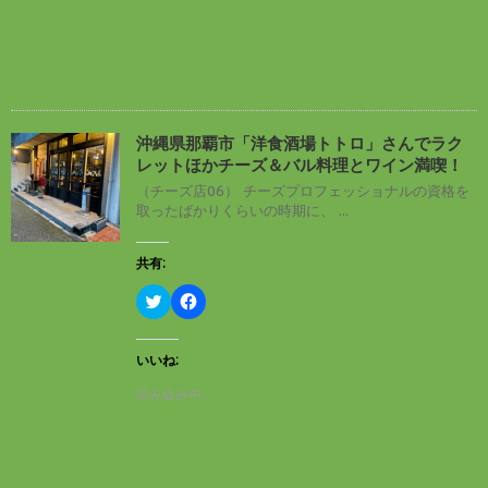
す
t
共
)
t
有
e
す
r
る
で
に
共
は
有
ク
(
リ
新
ッ
し
ク
沖縄県那覇市「洋食酒場トトロ」さんでラク
い
し
レットほかチーズ＆バル料理とワイン満喫！
ウ
て
ィ
く
（チーズ店06） チーズプロフェッショナルの資格を
ン
だ
取ったばかりくらいの時期に、 ...
ド
さ
ウ
い
で
(
開
新
共有:
き
し
ま
い
す
ウ
ク
F
)
ィ
リ
a
ン
ッ
c
ド
ク
e
ウ
し
b
いいね:
で
て
o
開
T
o
読み込み中…
き
w
k
ま
i
で
す
t
共
)
t
有
e
す
r
る
で
に