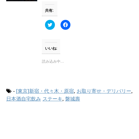
ウ
い
で
(
共有:
開
新
き
し
ま
い
す
ウ
ク
F
)
ィ
リ
a
ン
ッ
c
ド
ク
e
ウ
し
b
で
て
o
開
T
o
いいね:
き
w
k
ま
i
で
す
t
共
読み込み中…
)
t
有
e
す
r
る
で
に
共
は
有
ク
(
リ
-
[東京]新宿・代々木・原宿
,
お取り寄せ・デリバリー
,
新
ッ
し
ク
日本酒自宅飲み
ステーキ
,
磐城壽
い
し
ウ
て
ィ
く
ン
だ
ド
さ
ウ
い
で
(
開
新
き
し
ま
い