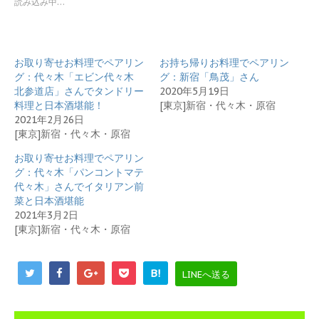
読み込み中…
t
有
e
す
r
る
で
に
共
は
有
ク
お取り寄せお料理でペアリン
お持ち帰りお料理でペアリン
(
リ
新
ッ
グ：代々木「エビン代々木
グ：新宿「鳥茂」さん
し
ク
北参道店」さんでタンドリー
2020年5月19日
い
し
ウ
て
料理と日本酒堪能！
[東京]新宿・代々木・原宿
ィ
く
2021年2月26日
ン
だ
ド
さ
[東京]新宿・代々木・原宿
ウ
い
で
(
開
新
お取り寄せお料理でペアリン
き
し
グ：代々木「パンコントマテ
ま
い
す
ウ
代々木」さんでイタリアン前
)
ィ
菜と日本酒堪能
ン
ド
2021年3月2日
ウ
[東京]新宿・代々木・原宿
で
開
き
ま
す
B!
LINEへ送る
)