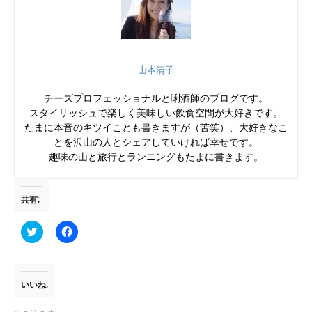
山本清子
チーズプロフェッショナルと唎酒師のブログです。
スタイリッシュで楽しく美味しい飲食空間が大好きです。
たまに本音のキツイことも書きますが（苦笑）、大好きなこ
とを沢山の人とシェアしていければ幸せです。
趣味の山と旅行とランニングもたまに書きます。
共有:
ク
F
リ
a
ッ
c
ク
e
し
b
て
o
T
o
いいね:
w
k
i
で
t
共