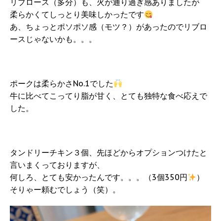
リブロース（多分）も、火が通り過ぎ感ありましたが
柔らかくてしっとり美味しかったです
あ、ちょっとポソポソ感（モツ？）があったのでリブロ
ースじゃないかも。。。
ポークは柔らかさNo.1でした
牛に比べてこってり脂が甘く、とても独特な食べ応えで
した。
タンドリーチキン３個、先ほどからオプションつけたと
言いまくっておりますが、
何しろ、とても安かったんです。。。（3個350円
）
そりゃー頼むでしょう（笑）。