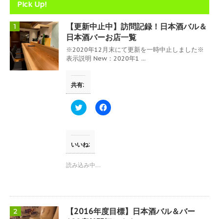
Pick Up!
【更新中止中】訪問記録！日本酒バル＆
1
日本酒バーお店一覧
※2020年12月末にて更新を一時中止しました※
表示説明 New：2020年1 ...
共有:
ク
F
リ
a
ッ
c
ク
e
し
b
て
o
T
o
いいね:
w
k
i
で
t
共
読み込み中…
t
有
e
す
r
る
で
に
共
は
有
ク
(
リ
【2016年度目標】日本酒バル＆バー
2
新
ッ