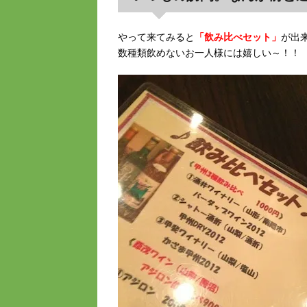
やって来てみると
「飲み比べセット」
が出
数種類飲めないお一人様には嬉しい～！！