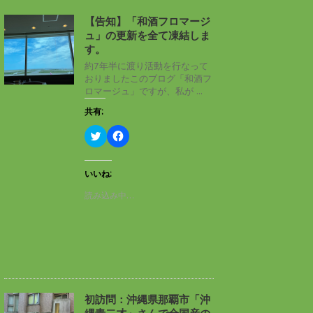
【告知】「和酒フロマージ
ュ」の更新を全て凍結しま
す。
約7年半に渡り活動を行なって
おりましたこのブログ「和酒フ
ロマージュ」ですが、私が ...
共有:
ク
F
リ
a
ッ
c
ク
e
し
b
いいね:
て
o
T
o
読み込み中…
w
k
i
で
t
共
t
有
e
す
r
る
で
に
共
は
有
ク
(
リ
新
ッ
し
ク
初訪問：沖縄県那覇市「沖
い
し