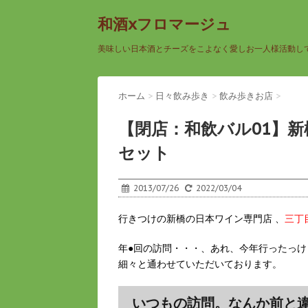
和酒xフロマージュ
美味しい日本酒とチーズをこよなく愛しお一人様活動し
ホーム
>
日々飲み歩き
>
飲み歩きお店
>
【閉店：和飲バル01】
セット
2013/07/26
2022/03/04
行きつけの新橋の日本ワイン専門店 、
三丁
年●回の訪問・・・、あれ、今年行ったっ
細々と通わせていただいております。
いつもの訪問。なんか前と違