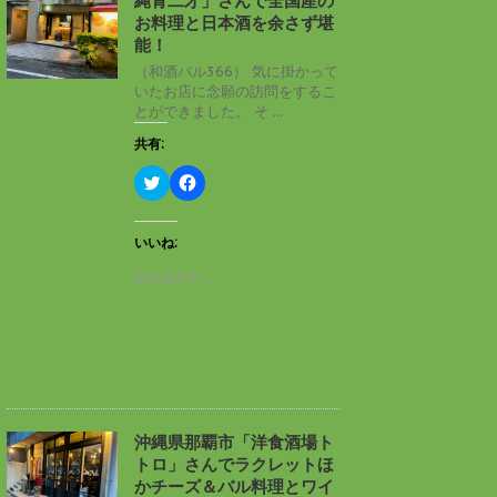
縄青二才」さんで全国産の
ウ
て
ィ
く
お料理と日本酒を余さず堪
ン
だ
能！
ド
さ
ウ
い
（和酒バル366） 気に掛かって
で
(
いたお店に念願の訪問をするこ
開
新
き
し
とができました。 そ ...
ま
い
す
ウ
共有:
)
ィ
ン
ド
ク
F
ウ
リ
a
で
ッ
c
開
ク
e
き
し
b
いいね:
ま
て
o
す
T
o
読み込み中…
)
w
k
i
で
t
共
t
有
e
す
r
る
で
に
共
は
有
ク
(
リ
新
ッ
し
ク
沖縄県那覇市「洋食酒場ト
い
し
トロ」さんでラクレットほ
ウ
て
ィ
く
かチーズ＆バル料理とワイ