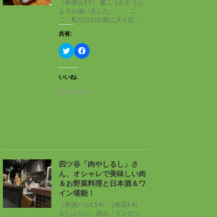
（和酒店57） 書こうかどうし
で
(
ようか迷いました。。。 こ
開
新
き
し
こ、私だけのお気に入りお ...
ま
い
す
ウ
共有:
)
ィ
ン
ド
ク
F
ウ
リ
a
で
ッ
c
開
ク
e
き
し
b
いいね:
ま
て
o
す
T
o
読み込み中…
)
w
k
i
で
t
共
t
有
e
す
r
る
で
に
共
は
有
ク
(
リ
新
ッ
し
ク
四ツ谷「肉やしるし」さ
い
し
ん、オシャレで美味しい肉
ウ
て
ィ
く
＆お野菜料理と日本酒＆ワ
ン
だ
イン堪能！
ド
さ
ウ
い
（和酒バル134）（肉店34）
で
(
久しぶりに、好み「ドンピシ
開
新