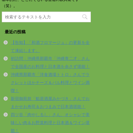
（笑）。
最近の投稿
【告知】「和酒フロマージュ」の更新を全
て凍結します。
初訪問：沖縄県那覇市「沖縄青二才」さん
で全国産のお料理と日本酒を余さず堪能！
沖縄県那覇市「洋食酒場トトロ」さんでラ
クレットほかチーズ＆バル料理とワイン満
喫！
新宿御苑前「鮨居酒屋みかづき」さんでお
まかせお寿司＆おつまみで日本酒堪能！
四ツ谷「肉やしるし」さん、オシャレで美
味しい肉＆お野菜料理と日本酒＆ワイン堪
能！