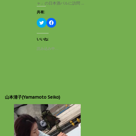
き
し
ャ」の日本酒バルに訪問 ...
ま
い
す
ウ
共有:
)
ィ
ン
ド
ク
F
ウ
リ
a
で
ッ
c
開
ク
e
き
し
b
いいね:
ま
て
o
す
T
o
読み込み中…
)
w
k
i
で
t
共
t
有
e
す
r
る
で
に
共
は
有
ク
(
リ
新
ッ
し
ク
山本清子(Yamamoto Seiko)
い
し
ウ
て
ィ
く
ン
だ
ド
さ
ウ
い
で
(
開
新
き
し
ま
い