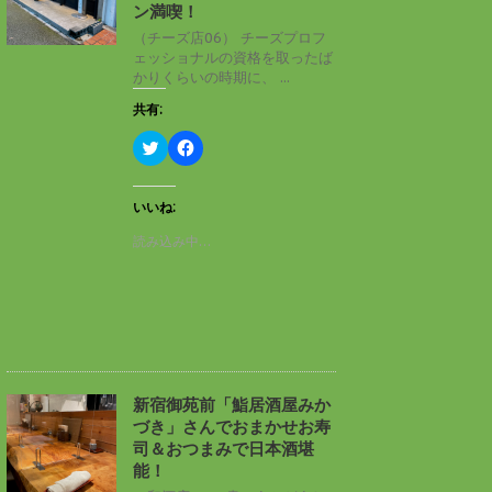
ン
だ
ン満喫！
ド
さ
ウ
い
（チーズ店06） チーズプロフ
で
(
ェッショナルの資格を取ったば
開
新
き
し
かりくらいの時期に、 ...
ま
い
す
ウ
共有:
)
ィ
ン
ド
ク
F
ウ
リ
a
で
ッ
c
開
ク
e
き
し
b
いいね:
ま
て
o
す
T
o
読み込み中…
)
w
k
i
で
t
共
t
有
e
す
r
る
で
に
共
は
有
ク
(
リ
新
ッ
し
ク
新宿御苑前「鮨居酒屋みか
い
し
づき」さんでおまかせお寿
ウ
て
ィ
く
司＆おつまみで日本酒堪
ン
だ
能！
ド
さ
ウ
い