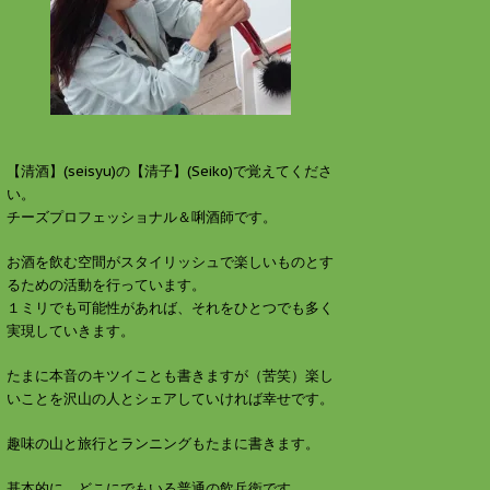
す
ウ
)
ィ
ン
ド
ウ
で
開
き
ま
す
)
【清酒】(seisyu)の【清子】(Seiko)で覚えてくださ
い。
チーズプロフェッショナル＆唎酒師です。
お酒を飲む空間がスタイリッシュで楽しいものとす
るための活動を行っています。
１ミリでも可能性があれば、それをひとつでも多く
実現していきます。
たまに本音のキツイことも書きますが（苦笑）楽し
いことを沢山の人とシェアしていければ幸せです。
趣味の山と旅行とランニングもたまに書きます。
基本的に、どこにでもいる普通の飲兵衛です