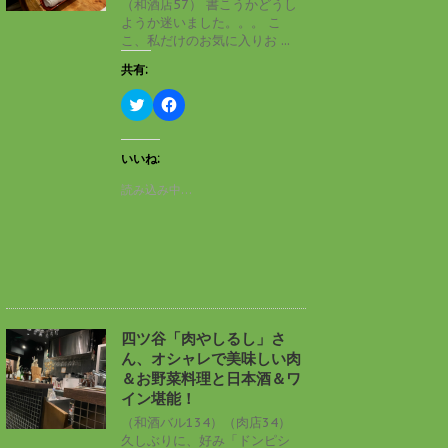
（和酒店57） 書こうかどうし
で
(
ようか迷いました。。。 こ
開
新
き
し
こ、私だけのお気に入りお ...
ま
い
す
ウ
共有:
)
ィ
ン
ド
ク
F
ウ
リ
a
で
ッ
c
開
ク
e
き
し
b
いいね:
ま
て
o
す
T
o
読み込み中…
)
w
k
i
で
t
共
t
有
e
す
r
る
で
に
共
は
有
ク
(
リ
新
ッ
し
ク
四ツ谷「肉やしるし」さ
い
し
ん、オシャレで美味しい肉
ウ
て
ィ
く
＆お野菜料理と日本酒＆ワ
ン
だ
イン堪能！
ド
さ
ウ
い
（和酒バル134）（肉店34）
で
(
久しぶりに、好み「ドンピシ
開
新