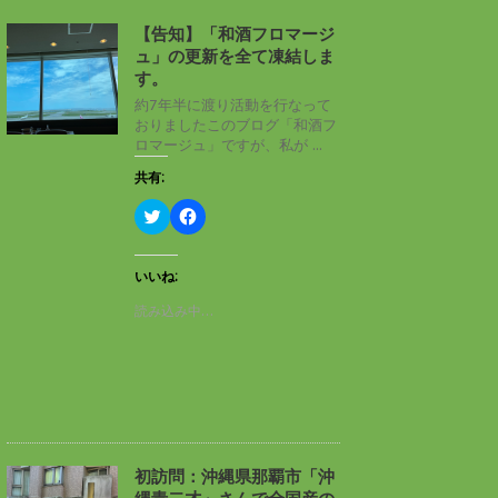
【告知】「和酒フロマージ
ュ」の更新を全て凍結しま
す。
約7年半に渡り活動を行なって
おりましたこのブログ「和酒フ
ロマージュ」ですが、私が ...
共有:
ク
F
リ
a
ッ
c
ク
e
し
b
いいね:
て
o
T
o
読み込み中…
w
k
i
で
t
共
t
有
e
す
r
る
で
に
共
は
有
ク
(
リ
新
ッ
し
ク
初訪問：沖縄県那覇市「沖
い
し