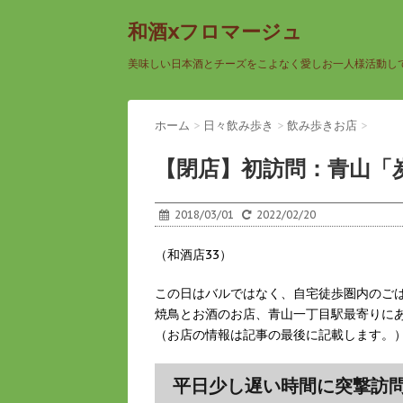
和酒xフロマージュ
美味しい日本酒とチーズをこよなく愛しお一人様活動し
ホーム
>
日々飲み歩き
>
飲み歩きお店
>
【閉店】初訪問：青山「
2018/03/01
2022/02/20
（和酒店33）
この日はバルではなく、自宅徒歩圏内のご
焼鳥とお酒のお店、青山一丁目駅最寄りに
（お店の情報は記事の最後に記載します。
平日少し遅い時間に突撃訪