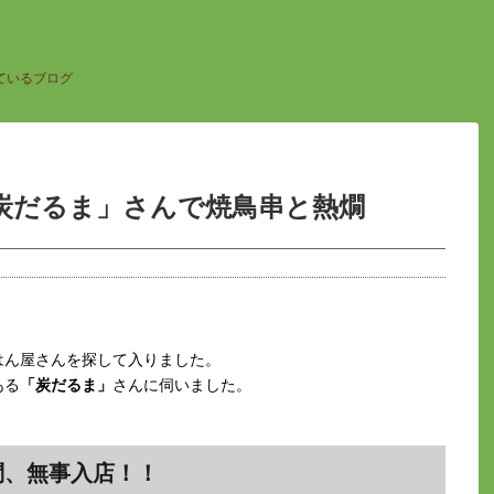
ているブログ
炭だるま」さんで焼鳥串と熱燗
はん屋さんを探して入りました。
ある
「炭だるま」
さんに伺いました。
）
問、無事入店！！