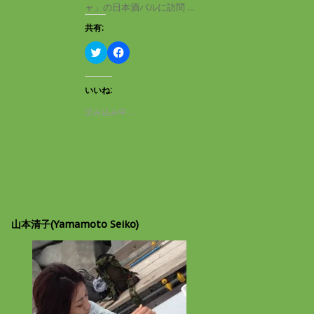
き
し
ャ」の日本酒バルに訪問 ...
ま
い
す
ウ
共有:
)
ィ
ン
ド
ク
F
ウ
リ
a
で
ッ
c
開
ク
e
き
し
b
いいね:
ま
て
o
す
T
o
読み込み中…
)
w
k
i
で
t
共
t
有
e
す
r
る
で
に
共
は
有
ク
(
リ
新
ッ
し
ク
山本清子(Yamamoto Seiko)
い
し
ウ
て
ィ
く
ン
だ
ド
さ
ウ
い
で
(
開
新
き
し
ま
い