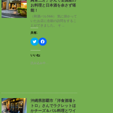
縄青二才」さんで全国産の
ウ
て
ィ
く
お料理と日本酒を余さず堪
ン
だ
能！
ド
さ
ウ
い
（和酒バル366） 気に掛かって
で
(
いたお店に念願の訪問をするこ
開
新
き
し
とができました。 そ ...
ま
い
す
ウ
共有:
)
ィ
ン
ド
ク
F
ウ
リ
a
で
ッ
c
開
ク
e
き
し
b
いいね:
ま
て
o
す
T
o
読み込み中…
)
w
k
i
で
t
共
t
有
e
す
r
る
で
に
共
は
有
ク
(
リ
新
ッ
し
ク
沖縄県那覇市「洋食酒場ト
い
し
トロ」さんでラクレットほ
ウ
て
ィ
く
かチーズ＆バル料理とワイ