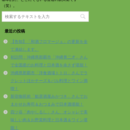
（笑）。
最近の投稿
【告知】「和酒フロマージュ」の更新を全
て凍結します。
初訪問：沖縄県那覇市「沖縄青二才」さん
で全国産のお料理と日本酒を余さず堪能！
沖縄県那覇市「洋食酒場トトロ」さんでラ
クレットほかチーズ＆バル料理とワイン満
喫！
新宿御苑前「鮨居酒屋みかづき」さんでお
まかせお寿司＆おつまみで日本酒堪能！
四ツ谷「肉やしるし」さん、オシャレで美
味しい肉＆お野菜料理と日本酒＆ワイン堪
能！