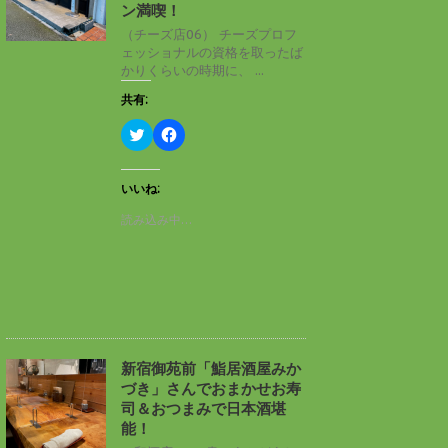
ン
だ
ン満喫！
ド
さ
ウ
い
（チーズ店06） チーズプロフ
で
(
ェッショナルの資格を取ったば
開
新
き
し
かりくらいの時期に、 ...
ま
い
す
ウ
共有:
)
ィ
ン
ド
ク
F
ウ
リ
a
で
ッ
c
開
ク
e
き
し
b
いいね:
ま
て
o
す
T
o
読み込み中…
)
w
k
i
で
t
共
t
有
e
す
r
る
で
に
共
は
有
ク
(
リ
新
ッ
し
ク
新宿御苑前「鮨居酒屋みか
い
し
づき」さんでおまかせお寿
ウ
て
ィ
く
司＆おつまみで日本酒堪
ン
だ
能！
ド
さ
ウ
い