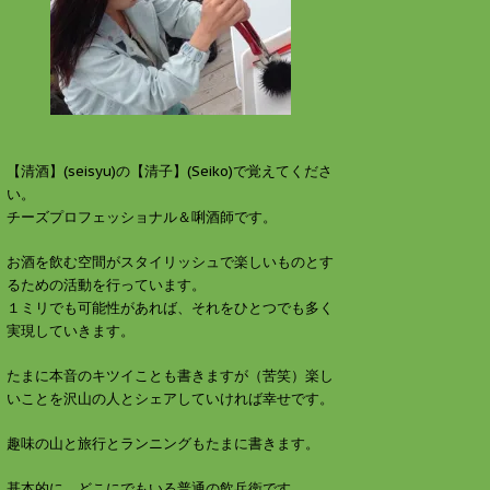
す
ウ
)
ィ
ン
ド
ウ
で
開
き
ま
す
)
【清酒】(seisyu)の【清子】(Seiko)で覚えてくださ
い。
チーズプロフェッショナル＆唎酒師です。
お酒を飲む空間がスタイリッシュで楽しいものとす
るための活動を行っています。
１ミリでも可能性があれば、それをひとつでも多く
実現していきます。
たまに本音のキツイことも書きますが（苦笑）楽し
いことを沢山の人とシェアしていければ幸せです。
趣味の山と旅行とランニングもたまに書きます。
基本的に、どこにでもいる普通の飲兵衛です