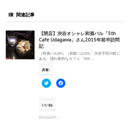
関連記事
【閉店】渋谷オシャレ和酒バル「5th
Cafe Udagawa」さん2015年前半訪問
記
（和酒バル03）（和飲バル03） 渋谷宇田川町に
ある、隠れ家的なカフェ「5th ...
共有:
ク
F
リ
a
ッ
c
ク
e
し
b
て
o
T
o
いいね:
w
k
i
で
t
共
読み込み中…
t
有
e
す
r
る