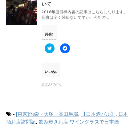
し
ク
いて
い
し
ウ
て
2016年度目標内容の記事はこちらになります。
ィ
く
写真は全く関係ないですが、今年の ...
ン
だ
ド
さ
ウ
い
で
(
共有:
開
新
き
し
ま
い
す
ウ
ク
F
)
ィ
リ
a
ン
ッ
c
ド
ク
e
ウ
し
b
で
て
o
開
T
o
いいね:
き
w
k
ま
i
で
す
t
共
読み込み中…
)
t
有
e
す
r
る
で
に
共
は
有
ク
(
リ
-
[東京]池袋・大塚・高田馬場
,
【日本酒バル】
,
日本
新
ッ
し
ク
酒お店訪問記
,
飲み歩きお店
ワイングラスで日本酒
い
し
ウ
て
ィ
く
ン
だ