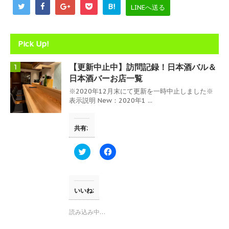
開
B!
LINEへ送る
き
ま
す
)
Pick Up!
【更新中止中】訪問記録！日本酒バル＆
1
日本酒バーお店一覧
※2020年12月末にて更新を一時中止しました※
表示説明 New：2020年1 ...
共有:
ク
F
リ
a
ッ
c
ク
e
し
b
て
o
T
o
いいね:
w
k
i
で
t
共
読み込み中…
t
有
e
す