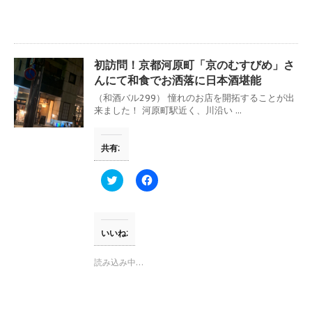
共
は
有
ク
(
リ
新
ッ
し
ク
い
し
ウ
て
初訪問！京都河原町「京のむすびめ」さ
ィ
く
ン
だ
んにて和食でお洒落に日本酒堪能
ド
さ
ウ
い
（和酒バル299） 憧れのお店を開拓することが出
で
(
来ました！ 河原町駅近く、川沿い ...
開
新
き
し
ま
い
す
ウ
共有:
)
ィ
ン
ド
ウ
ク
F
で
リ
a
開
ッ
c
き
ク
e
ま
し
b
す
て
o
)
T
o
いいね:
w
k
i
で
t
共
読み込み中…
t
有
e
す
r
る
で
に
共
は