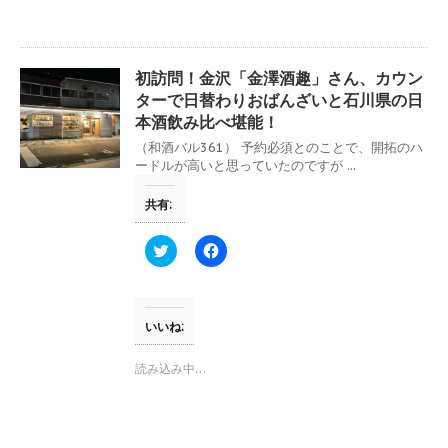
有
ク
(
リ
新
ッ
し
ク
い
し
ウ
て
初訪問！金沢「金澤酒趣」さん、カウン
ィ
く
ン
だ
ターで日替わりおばんざいと石川県の日
ド
さ
本酒飲み比べ堪能！
ウ
い
で
(
開
新
（和酒バル361） 予約必須とのことで、開拓のハ
き
し
ードルが高いと思っていたのですが ...
ま
い
す
ウ
)
ィ
共有:
ン
ド
ウ
ク
F
で
リ
a
開
ッ
c
き
ク
e
ま
し
b
す
て
o
)
T
o
いいね:
w
k
i
で
t
共
読み込み中…
t
有
e
す
r
る
で
に
共
は
有
ク