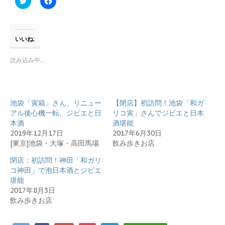
リ
a
ッ
c
ク
e
し
b
て
o
T
o
いいね:
w
k
i
で
t
共
読み込み中…
t
有
e
す
r
る
で
に
共
は
有
ク
池袋「寅箱」さん、リニュー
【閉店】初訪問！池袋「和ガ
(
リ
新
ッ
アル後心機一転、ジビエと日
リコ寅」さんでジビエと日本
し
ク
本酒
酒堪能
い
し
ウ
て
2019年12月17日
2017年6月30日
ィ
く
[東京]池袋・大塚・高田馬場
飲み歩きお店
ン
だ
ド
さ
ウ
い
閉店：初訪問！神田「和ガリ
で
(
開
新
コ神田」で泡日本酒とジビエ
き
し
堪能
ま
い
す
ウ
2017年8月3日
)
ィ
飲み歩きお店
ン
ド
ウ
で