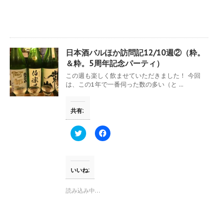
で
に
共
は
有
ク
(
リ
新
ッ
し
ク
い
し
ウ
て
日本酒バルほか訪問記12/10週②（粋。
ィ
く
ン
だ
＆粋。5周年記念パーティ）
ド
さ
ウ
い
この週も楽しく飲ませていただきました！ 今回
で
(
は、この1年で一番伺った数の多い（と ...
開
新
き
し
ま
い
す
ウ
共有:
)
ィ
ン
ド
ウ
ク
F
で
リ
a
開
ッ
c
き
ク
e
ま
し
b
す
て
o
)
T
o
いいね:
w
k
i
で
t
共
読み込み中…
t
有
e
す
r
る
で
に