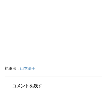
ド
さ
ウ
い
で
(
開
新
き
し
ま
い
す
ウ
)
ィ
ン
ド
ウ
で
開
き
ま
す
)
執筆者：
山本清子
コメントを残す