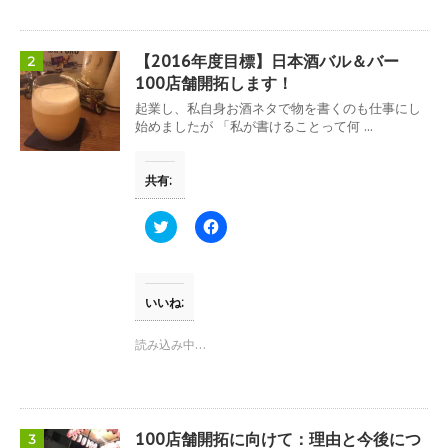
r
る
で
に
共
は
有
ク
(
リ
【2016年度目標】日本酒バル＆バー
2
新
ッ
し
ク
100店舗開拓します！
い
し
ウ
て
起業し、私自身お酒ネタで物を書くのも仕事にし
ィ
く
始めましたが 「私が書けることって何 ...
ン
だ
ド
さ
ウ
い
で
(
共有:
開
新
き
し
ま
い
す
ウ
ク
F
)
ィ
リ
a
ン
ッ
c
ド
ク
e
ウ
し
b
で
て
o
開
T
o
いいね:
き
w
k
ま
i
で
す
t
共
読み込み中…
)
t
有
e
す
r
る
で
に
共
は
有
ク
(
リ
100店舗開拓に向けて：理由と今後につ
3
新
ッ