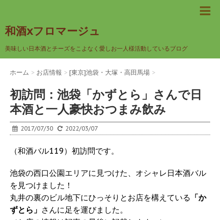
和酒xフロマージュ
美味しい日本酒とチーズをこよなく愛しお一人様活動しているブログ
ホーム
>
お店情報
>
[東京]池袋・大塚・高田馬場
>
初訪問：池袋「かずとら」さんで日
本酒と一人豪快おつまみ飲み
2017/07/30
2022/03/07
（和酒バル119）初訪問です。
池袋の西口公園エリアに見つけた、オシャレ日本酒バル
を見つけました！
丸井の裏のビル地下にひっそりとお店を構えている
「か
ずとら」
さんに足を運びました。