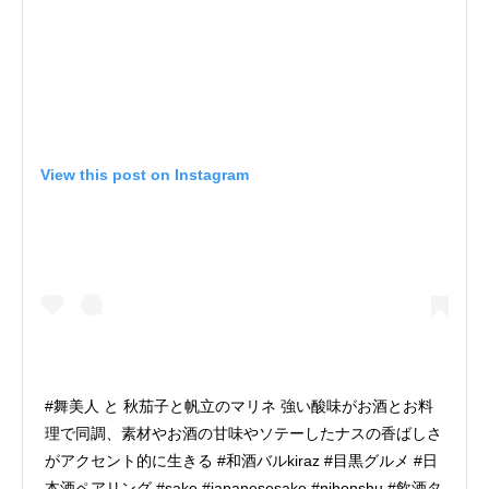
View this post on Instagram
#舞美人 と 秋茄子と帆立のマリネ 強い酸味がお酒とお料
理で同調、素材やお酒の甘味やソテーしたナスの香ばしさ
がアクセント的に生きる #和酒バルkiraz #目黒グルメ #日
本酒ペアリング #sake #japanesesake #nihonshu #飲酒タ