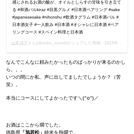
感じされるお酒の酸が、オイルとしらすの甘味を引き立て
る #和酒バルkiraz #目黒グルメ #日本酒ペアリング #sake
#japanesesake #nihonshu #飲酒タグラム #日本酒バル #
日本酒女子 #一人飲み #日本酒 #オシャレに日本酒 #ペア
リングコース #スペイン料理と日本酒
山本清子
さん(@seiko_icount)がシェアした投稿 -
2018年10月月15日午前4時20分PDT
なんでこんなに頼みたかったものばっかりが来るのかし
ら。。。
いつの間にか私、声に出してましたでしょうか？（苦
笑）。
本当にコースにしてよかったです＼(^o^)／
お酒はここから燗でした。
徳島県
「旭若松」
純米を熱燗で。