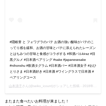
#隠岐誉 と フォワグラのパテ お酒の強い酸味がパテのこ
ってり感を緩和、お酒の甘味とパテに添えられたレーズン
とはちみつの甘味と食感がコラボする #和酒バルkiraz #目
黒グルメ #日本酒ペアリング #sake #japanesesake
#nihonshu #飲酒タグラム #日本酒バー #日本酒女子 #おひ
とりさま #日本酒好き #日本酒 #ワイングラスで日本酒 #
ペアリングコース
山本清子
さん(@seiko_icount)がシェアした投稿 -
2018年10月月14日午後8時24分PDT
またまた食べたいお料理が来ました！