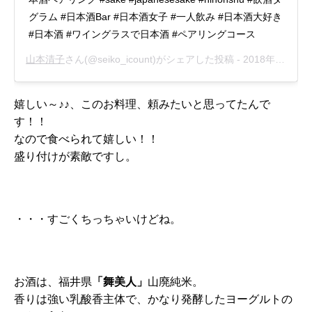
グラム #日本酒Bar #日本酒女子 #一人飲み #日本酒大好き
#日本酒 #ワイングラスで日本酒 #ペアリングコース
山本清子
さん(@seiko_icount)がシェアした投稿 -
2018年10月月13日午後8時20分PDT
嬉しい～♪♪、このお料理、頼みたいと思ってたんで
す！！
なので食べられて嬉しい！！
盛り付けが素敵ですし。
・・・すごくちっちゃいけどね。
お酒は、福井県
「舞美人」
山廃純米。
香りは強い乳酸香主体で、かなり発酵したヨーグルトの