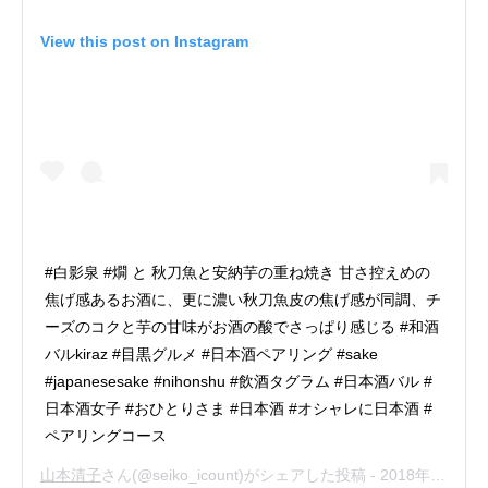
View this post on Instagram
#白影泉 #燗 と 秋刀魚と安納芋の重ね焼き 甘さ控えめの
焦げ感あるお酒に、更に濃い秋刀魚皮の焦げ感が同調、チ
ーズのコクと芋の甘味がお酒の酸でさっぱり感じる #和酒
バルkiraz #目黒グルメ #日本酒ペアリング #sake
#japanesesake #nihonshu #飲酒タグラム #日本酒バル #
日本酒女子 #おひとりさま #日本酒 #オシャレに日本酒 #
ペアリングコース
山本清子
さん(@seiko_icount)がシェアした投稿 -
2018年10月月15日午後8時52分PDT