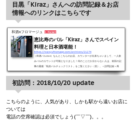
目黒「Kiraz」さんへの訪問記録＆お店
情報へのリンクはこちらです
和酒xフロマージュ
1 Pocket
恵比寿のバル「Kiraz」さんでスペイン
料理と日本酒堪能！
https://wasyufromage.com/archives/21274
（和酒バル264）なんとこちらのお店、カウンターが出来ちゃいまして、一人飲
みバルのカウントが可能となりました！何のことだか分からない人は、前回の記
事の最後「私的バルチェックリスト」をご覧ください（笑）。＜訪問記録＞再
訪：2019/6/17 update（最新）初訪問：2018/10/20 update（ペアリングコー
ス）お店情報 再訪：2019/6/17 updateなんとこちらのお店、カウンターが出来
初訪問：2018/10/20 update
ちゃいまして、一人飲みバルのカウントが可能となりました！何のことだか分か
らない人は、前回の記事の最後「私的バルチェックリスト」をご覧...
こちらのように、人気があり、しかも駅から遠いお店に
ついては
電話の空席確認は必須でしょう(￣▽￣)。。。