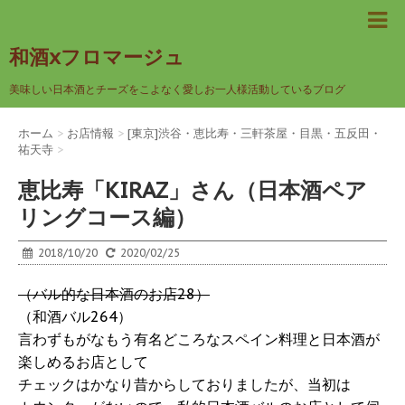
和酒xフロマージュ
美味しい日本酒とチーズをこよなく愛しお一人様活動しているブログ
ホーム
>
お店情報
>
[東京]渋谷・恵比寿・三軒茶屋・目黒・五反田・
祐天寺
>
恵比寿「KIRAZ」さん（日本酒ペア
リングコース編）
2018/10/20
2020/02/25
（バル的な日本酒のお店28）
（和酒バル264）
言わずもがなもう有名どころなスペイン料理と日本酒が
楽しめるお店として
チェックはかなり昔からしておりましたが、当初は