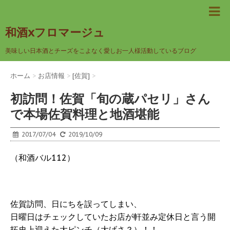
和酒xフロマージュ
美味しい日本酒とチーズをこよなく愛しお一人様活動しているブログ
ホーム
>
お店情報
>
[佐賀]
>
初訪問！佐賀「旬の蔵パセリ」さん
で本場佐賀料理と地酒堪能
2017/07/04
2019/10/09
（和酒バル112）
佐賀訪問、日にちを誤ってしまい、
日曜日はチェックしていたお店が軒並み定休日と言う開
拓史上迎えた大ピンチ（大げさ？）！！