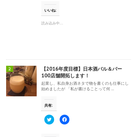
し
b
て
o
T
o
いいね:
w
k
i
で
t
共
読み込み中…
t
有
e
す
r
る
で
に
共
は
有
ク
(
リ
新
ッ
し
ク
い
し
ウ
て
【2016年度目標】日本酒バル＆バー
2
ィ
く
ン
だ
100店舗開拓します！
ド
さ
ウ
い
起業し、私自身お酒ネタで物を書くのも仕事にし
で
(
始めましたが 「私が書けることって何 ...
開
新
き
し
ま
い
す
ウ
共有:
)
ィ
ン
ド
ウ
ク
F
で
リ
a
開
ッ
c
き
ク
e
ま
し
b