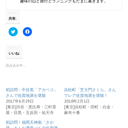
趣味の山と旅行とランニングもたまに書きます。
共有:
ク
F
リ
a
ッ
c
ク
e
し
b
て
o
T
o
いいね:
w
k
i
で
t
共
読み込み中…
t
有
e
す
r
る
で
に
共
は
有
ク
初訪問：中目黒「アカベコ」
浜松町「芝大門さくら」さん
(
リ
新
ッ
さんで佐賀地酒を堪能
でレア佐賀地酒を堪能！
し
ク
2017年6月29日
2018年2月1日
い
し
ウ
て
[東京]渋谷・恵比寿・三軒茶
[東京]浜松町・田町・白金・
ィ
く
屋・目黒・五反田・祐天寺
麻布十番
ン
だ
ド
さ
ウ
い
初訪問！福岡天神南「さが
で
(
開
新