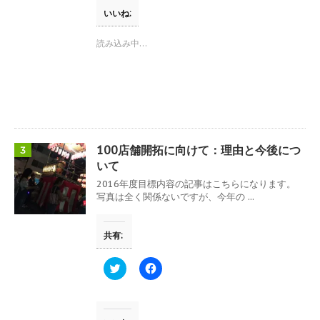
す
て
o
)
T
o
いいね:
w
k
i
で
t
共
読み込み中…
t
有
e
す
r
る
で
に
共
は
有
ク
(
リ
新
ッ
し
ク
い
し
ウ
て
100店舗開拓に向けて：理由と今後につ
3
ィ
く
ン
だ
いて
ド
さ
ウ
い
2016年度目標内容の記事はこちらになります。
で
(
写真は全く関係ないですが、今年の ...
開
新
き
し
ま
い
す
ウ
共有:
)
ィ
ン
ド
ウ
ク
F
で
リ
a
開
ッ
c
き
ク
e
ま
し
b
す
て
o
)