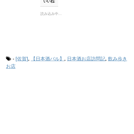
T
o
いいね:
w
k
i
で
t
共
読み込み中…
t
有
e
す
r
る
で
に
共
は
有
ク
(
リ
新
ッ
し
ク
い
し
ウ
て
-
[佐賀]
,
【日本酒バル】
,
日本酒お店訪問記
,
飲み歩き
ィ
く
ン
だ
お店
ド
さ
ウ
い
で
(
開
新
き
し
ま
い
す
ウ
)
ィ
ン
ド
ウ
で
開
き
ま
す
)