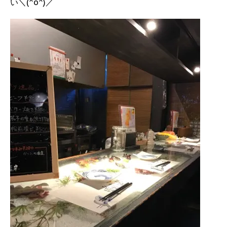
い＼(^o^)／