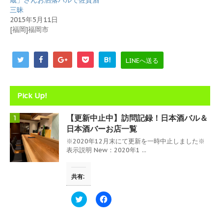
蔵」さんお洒落バルで佐賀酒
き
し
三昧
ま
い
す
ウ
2015年5月11日
)
ィ
[福岡]福岡市
ン
ド
ウ
で
開
B!
LINEへ送る
き
ま
す
)
Pick Up!
【更新中止中】訪問記録！日本酒バル＆
1
日本酒バーお店一覧
※2020年12月末にて更新を一時中止しました※
表示説明 New：2020年1 ...
共有:
ク
F
リ
a
ッ
c
ク
e