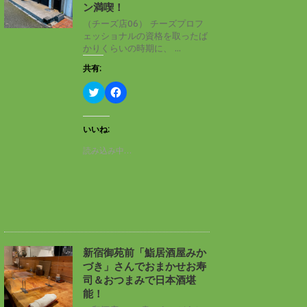
ン
だ
ン満喫！
ド
さ
ウ
い
（チーズ店06） チーズプロフ
で
(
ェッショナルの資格を取ったば
開
新
き
し
かりくらいの時期に、 ...
ま
い
す
ウ
共有:
)
ィ
ン
ド
ク
F
ウ
リ
a
で
ッ
c
開
ク
e
き
し
b
いいね:
ま
て
o
す
T
o
読み込み中…
)
w
k
i
で
t
共
t
有
e
す
r
る
で
に
共
は
有
ク
(
リ
新
ッ
し
ク
新宿御苑前「鮨居酒屋みか
い
し
づき」さんでおまかせお寿
ウ
て
ィ
く
司＆おつまみで日本酒堪
ン
だ
能！
ド
さ
ウ
い