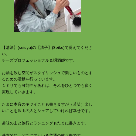
す
ウ
)
ィ
ン
ド
ウ
で
開
き
ま
す
)
【清酒】(seisyu)の【清子】(Seiko)で覚えてくださ
い。
チーズプロフェッショナル＆唎酒師です。
お酒を飲む空間がスタイリッシュで楽しいものとす
るための活動を行っています。
１ミリでも可能性があれば、それをひとつでも多く
実現していきます。
たまに本音のキツイことも書きますが（苦笑）楽し
いことを沢山の人とシェアしていければ幸せです。
趣味の山と旅行とランニングもたまに書きます。
基本的に、どこにでもいる普通の飲兵衛です