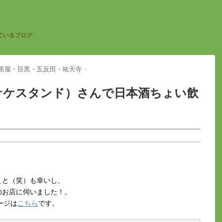
ているブログ
軒茶屋・目黒・五反田・祐天寺
>
」（サケスタンド）さんで日本酒ちょい飲
こと（笑）も幸いし、
のお店に伺いました！。
ージは
こちら
です。