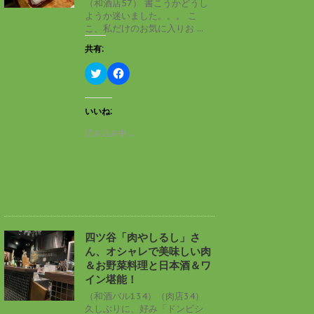
（和酒店57） 書こうかどうし
で
(
ようか迷いました。。。 こ
開
新
き
し
こ、私だけのお気に入りお ...
ま
い
す
ウ
共有:
)
ィ
ン
ド
ク
F
ウ
リ
a
で
ッ
c
開
ク
e
き
し
b
いいね:
ま
て
o
す
T
o
読み込み中…
)
w
k
i
で
t
共
t
有
e
す
r
る
で
に
共
は
有
ク
(
リ
新
ッ
し
ク
四ツ谷「肉やしるし」さ
い
し
ん、オシャレで美味しい肉
ウ
て
ィ
く
＆お野菜料理と日本酒＆ワ
ン
だ
イン堪能！
ド
さ
ウ
い
（和酒バル134）（肉店34）
で
(
久しぶりに、好み「ドンピシ
開
新