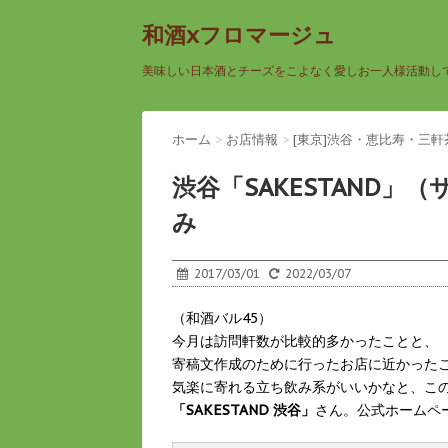
和酒xフロマージュ
美味しい日本酒とチーズをこよなく愛しお一人様活動し
ホーム
>
お店情報
>
[東京]渋谷・恵比寿・三
渋谷「SAKESTAND
み
2017/03/01
2022/03/07
（和酒バル45）
今月は訪問軒数が比較的多かったことと、
寄稿文作成のために行ったお店に近かった
気楽に寄れる立ち飲み系がいいかなと、こ
「SAKESTAND 渋谷」
さん。公式ホームペ