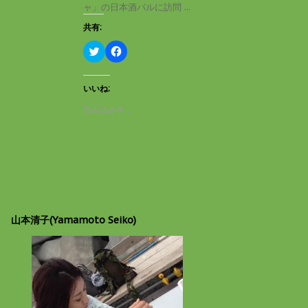
き
し
ャ」の日本酒バルに訪問 ...
ま
い
す
ウ
共有:
)
ィ
ン
ド
ク
F
ウ
リ
a
で
ッ
c
開
ク
e
き
し
b
いいね:
ま
て
o
す
T
o
読み込み中…
)
w
k
i
で
t
共
t
有
e
す
r
る
で
に
共
は
有
ク
(
リ
新
ッ
し
ク
山本清子(Yamamoto Seiko)
い
し
ウ
て
ィ
く
ン
だ
ド
さ
ウ
い
で
(
開
新
き
し
ま
い