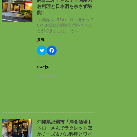
縄青二才」さんで全国産の
ウ
て
ィ
く
お料理と日本酒を余さず堪
ン
だ
能！
ド
さ
ウ
い
（和酒バル366） 気に掛かって
で
(
いたお店に念願の訪問をするこ
開
新
き
し
とができました。 そ ...
ま
い
す
ウ
共有:
)
ィ
ン
ド
ク
F
ウ
リ
a
で
ッ
c
開
ク
e
き
し
b
いいね:
ま
て
o
す
T
o
読み込み中…
)
w
k
i
で
t
共
t
有
e
す
r
る
で
に
共
は
有
ク
(
リ
新
ッ
し
ク
沖縄県那覇市「洋食酒場ト
い
し
トロ」さんでラクレットほ
ウ
て
ィ
く
かチーズ＆バル料理とワイ