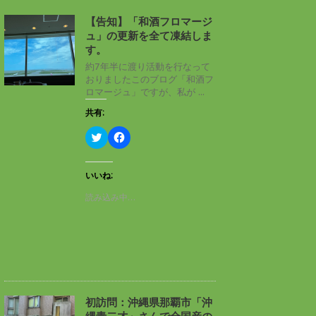
【告知】「和酒フロマージ
ュ」の更新を全て凍結しま
す。
約7年半に渡り活動を行なって
おりましたこのブログ「和酒フ
ロマージュ」ですが、私が ...
共有:
ク
F
リ
a
ッ
c
ク
e
し
b
いいね:
て
o
T
o
読み込み中…
w
k
i
で
t
共
t
有
e
す
r
る
で
に
共
は
有
ク
(
リ
新
ッ
し
ク
初訪問：沖縄県那覇市「沖
い
し