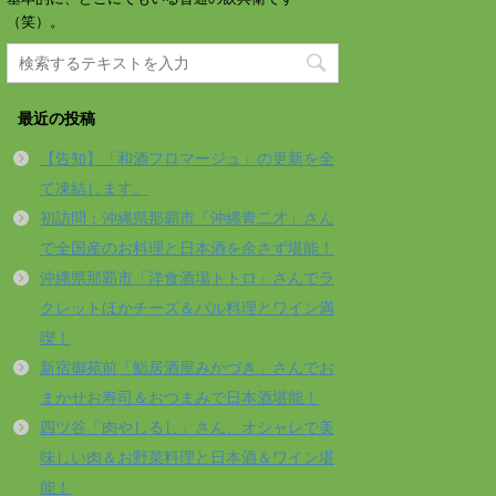
（笑）。
最近の投稿
【告知】「和酒フロマージュ」の更新を全
て凍結します。
初訪問：沖縄県那覇市「沖縄青二才」さん
で全国産のお料理と日本酒を余さず堪能！
沖縄県那覇市「洋食酒場トトロ」さんでラ
クレットほかチーズ＆バル料理とワイン満
喫！
新宿御苑前「鮨居酒屋みかづき」さんでお
まかせお寿司＆おつまみで日本酒堪能！
四ツ谷「肉やしるし」さん、オシャレで美
味しい肉＆お野菜料理と日本酒＆ワイン堪
能！