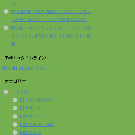
喫！
新宿御苑前「鮨居酒屋みかづき」さんでお
まかせお寿司＆おつまみで日本酒堪能！
四ツ谷「肉やしるし」さん、オシャレで美
味しい肉＆お野菜料理と日本酒＆ワイン堪
能！
Twitterタイムライン
@nishiki_acさんのツイート
カテゴリー
【日本酒】
日本酒お店訪問記
日本酒イベント
日本酒レシピ
日本酒勉強・資格
日本酒美容