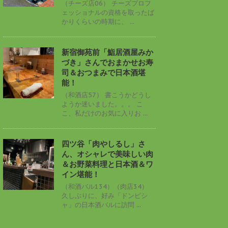
（チーズ店06） チーズプロフ
ェッショナルの資格を取ったば
かりくらいの時期に、 ...
新宿御苑前「鮨居酒屋みか
づき」さんでおまかせお寿
司＆おつまみで日本酒堪
能！
（和酒店57） 書こうかどうし
ようか迷いました。。。 こ
こ、私だけのお気に入りお ...
四ツ谷「肉やしるし」さ
ん、オシャレで美味しい肉
＆お野菜料理と日本酒＆ワ
イン堪能！
（和酒バル134）（肉店34）
久しぶりに、好み「ドンピシ
ャ」の日本酒バルに訪問 ...