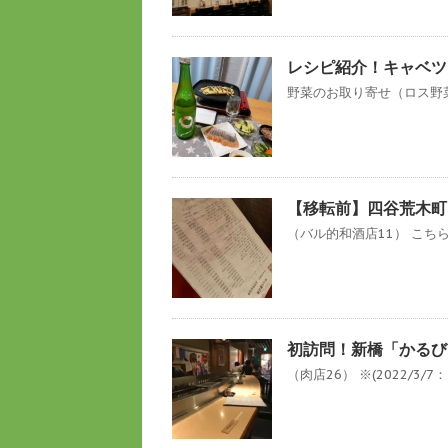
レシピ紹介！キャベツ
野菜のお取り寄せ（ロス野菜
【移転前】四谷荒木町
（バル的和酒店11） こちら
初訪問！新橋「かるび
（肉店26） ※(2022/3