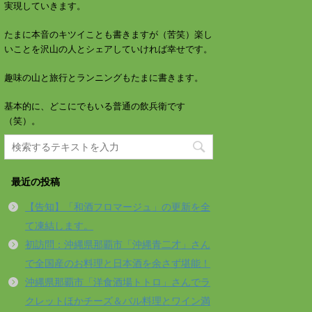
実現していきます。
たまに本音のキツイことも書きますが（苦笑）楽し
いことを沢山の人とシェアしていければ幸せです。
趣味の山と旅行とランニングもたまに書きます。
基本的に、どこにでもいる普通の飲兵衛です
（笑）。
最近の投稿
【告知】「和酒フロマージュ」の更新を全
て凍結します。
初訪問：沖縄県那覇市「沖縄青二才」さん
で全国産のお料理と日本酒を余さず堪能！
沖縄県那覇市「洋食酒場トトロ」さんでラ
クレットほかチーズ＆バル料理とワイン満