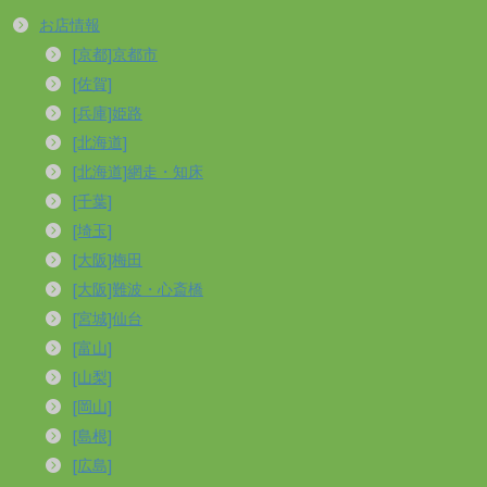
お店情報
[京都]京都市
[佐賀]
[兵庫]姫路
[北海道]
[北海道]網走・知床
[千葉]
[埼玉]
[大阪]梅田
[大阪]難波・心斎橋
[宮城]仙台
[富山]
[山梨]
[岡山]
[島根]
[広島]