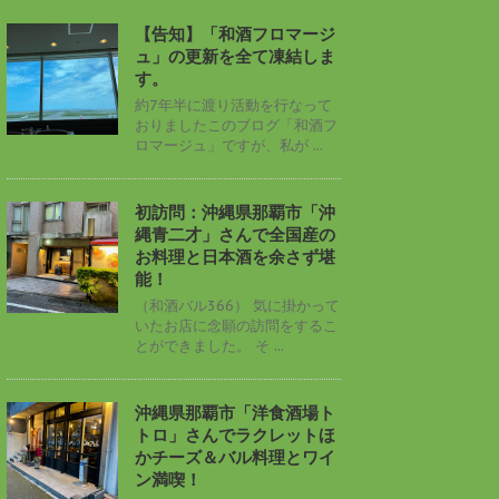
【告知】「和酒フロマージ
ュ」の更新を全て凍結しま
す。
約7年半に渡り活動を行なって
おりましたこのブログ「和酒フ
ロマージュ」ですが、私が ...
初訪問：沖縄県那覇市「沖
縄青二才」さんで全国産の
お料理と日本酒を余さず堪
能！
（和酒バル366） 気に掛かって
いたお店に念願の訪問をするこ
とができました。 そ ...
沖縄県那覇市「洋食酒場ト
トロ」さんでラクレットほ
かチーズ＆バル料理とワイ
ン満喫！