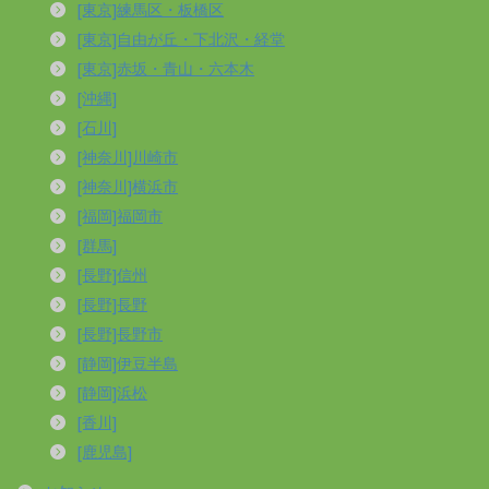
[東京]練馬区・板橋区
[東京]自由が丘・下北沢・経堂
[東京]赤坂・青山・六本木
[沖縄]
[石川]
[神奈川]川崎市
[神奈川]横浜市
[福岡]福岡市
[群馬]
[長野]信州
[長野]長野
[長野]長野市
[静岡]伊豆半島
[静岡]浜松
[香川]
[鹿児島]