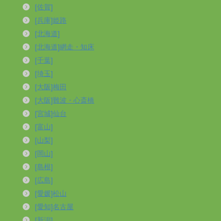
[佐賀]
[兵庫]姫路
[北海道]
[北海道]網走・知床
[千葉]
[埼玉]
[大阪]梅田
[大阪]難波・心斎橋
[宮城]仙台
[富山]
[山梨]
[岡山]
[島根]
[広島]
[愛媛]松山
[愛知]名古屋
[新潟]