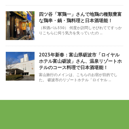
四ツ谷「軍鶏一」さんで地鶏の種類豊富
な鶏串・鍋・鶏料理と日本酒堪能！
（和酒バル330） 何度か訪問しそびれててすっか
りこちらに伺う気力を失っていたの ...
2023年新春：富山県砺波市「ロイヤル
ホテル富山砺波」さん、温泉リゾートホ
テルのコース料理で日本酒堪能！
富山旅行のメインは、こちらのお宿が目的でし
た。 砺波市のリゾートホテル「ロイヤル ...