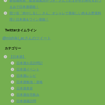
新宿御苑前「鮨居酒屋みかづき」さんでおまかせお寿司＆おつ
まみで日本酒堪能！
四ツ谷「肉やしるし」さん、オシャレで美味しい肉＆お野菜料
理と日本酒＆ワイン堪能！
Twitterタイムライン
@nishiki_acさんのツイート
カテゴリー
【日本酒】
日本酒お店訪問記
日本酒イベント
日本酒レシピ
日本酒勉強・資格
日本酒美容
日本酒自宅飲み
日本酒蔵訪問