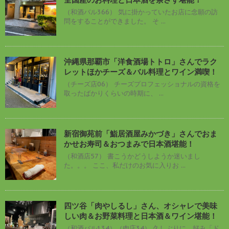
（和酒バル366） 気に掛かっていたお店に念願の訪
問をすることができました。 そ ...
沖縄県那覇市「洋食酒場トトロ」さんでラク
レットほかチーズ＆バル料理とワイン満喫！
（チーズ店06） チーズプロフェッショナルの資格を
取ったばかりくらいの時期に、 ...
新宿御苑前「鮨居酒屋みかづき」さんでおま
かせお寿司＆おつまみで日本酒堪能！
（和酒店57） 書こうかどうしようか迷いまし
た。。。 ここ、私だけのお気に入りお ...
四ツ谷「肉やしるし」さん、オシャレで美味
しい肉＆お野菜料理と日本酒＆ワイン堪能！
（和酒バル134）（肉店34） 久しぶりに、好み「ド