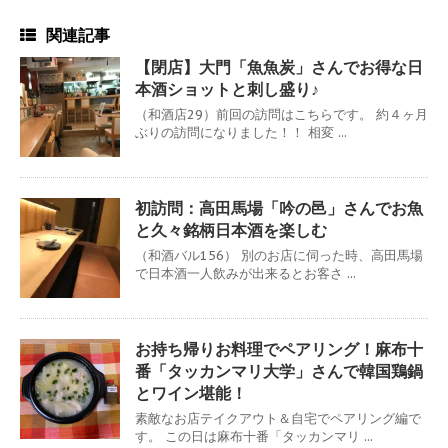
関連記事
【閉店】大門「魚魚炭」さんでお得な日
本酒ショットと刺し盛り♪
（和酒店29）前回の訪問はこちらです。 約４ヶ月
ぶりの訪問になりました！！ 相変 ...
初訪問：高田馬場「吟の邑」さんでお魚
と久々銘柄日本酒を楽しむ
（和酒バル156） 別のお店に伺った時、高田馬場
で日本酒一人飲みが出来るとお客さ ...
お持ち帰りお料理でペアリング！麻布十
番「タッカンマリ大学」さんで韓国鶏鍋
とワイン堪能！
素敵なお店テイクアウト＆自宅でペアリング編で
す。 この日は麻布十番「タッカンマリ ...