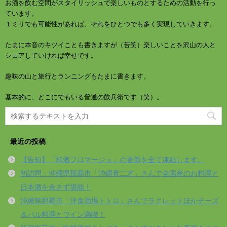
お酒を飲む空間がスタイリッシュで楽しいものとするための活動を行っ
ています。
１ミリでも可能性があれば、それをひとつでも多く実現していきます。
たまに本音のキツイことも書きますが（苦笑）楽しいことを沢山の人と
シェアしていければ幸せです。
趣味の山と旅行とランニングもたまに書きます。
基本的に、どこにでもいる普通の飲兵衛です（笑）。
最近の投稿
【告知】「和酒フロマージュ」の更新を全て凍結します。
初訪問：沖縄県那覇市「沖縄青二才」さんで全国産のお料理と
日本酒を余さず堪能！
沖縄県那覇市「洋食酒場トトロ」さんでラクレットほかチーズ
＆バル料理とワイン満喫！