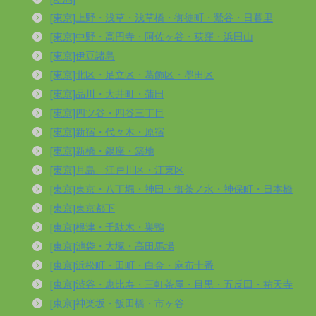
[東京]上野・浅草・浅草橋・御徒町・鶯谷・日暮里
[東京]中野・高円寺・阿佐ヶ谷・荻窪・浜田山
[東京]伊豆諸島
[東京]北区・足立区・葛飾区・墨田区
[東京]品川・大井町・蒲田
[東京]四ツ谷・四谷三丁目
[東京]新宿・代々木・原宿
[東京]新橋・銀座・築地
[東京]月島、江戸川区・江東区
[東京]東京・八丁堀・神田・御茶ノ水・神保町・日本橋
[東京]東京都下
[東京]根津・千駄木・巣鴨
[東京]池袋・大塚・高田馬場
[東京]浜松町・田町・白金・麻布十番
[東京]渋谷・恵比寿・三軒茶屋・目黒・五反田・祐天寺
[東京]神楽坂・飯田橋・市ヶ谷