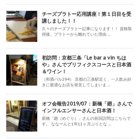
チーズプラトー応用講座！第１日目を受
講しました！！
久々のチーズプラトー記事になります！！ 資格取
得後、プラトーから離れていた理由 ...
初訪問：京都三条「Le bar a vin ちは
や」さんでプリフィクスコースと日本酒
＆ワイン！
（和酒バル294） 京都の三条駅近く、一人飲み好
きに最適なお店を発見してしまいま ...
オフ会報告2019/07：新橋「廻」さんで
インフルエンサーさんと日本酒！
新橋「廻（めぐり）」さんの前回訪問はこちらで
す。 ななーんと1年11ヶ月ぶりとな ...