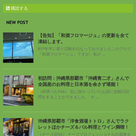
購読する
NEW POST
【告知】「和酒フロマージュ」の更新を全て
凍結します。
約7年半に渡り活動を行なっておりましたこのブログ
「和酒フロマージュ」ですが、私が ...
初訪問：沖縄県那覇市「沖縄青二才」さんで
全国産のお料理と日本酒を余さず堪能！
（和酒バル366） 気に掛かっていたお店に念願の訪
問をすることができました。 そ ...
沖縄県那覇市「洋食酒場トトロ」さんでラク
レットほかチーズ＆バル料理とワイン満喫！
（チーズ店06） チーズプロフェッショナルの資格を