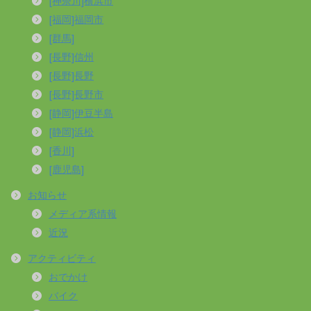
[神奈川]横浜市
[福岡]福岡市
[群馬]
[長野]信州
[長野]長野
[長野]長野市
[静岡]伊豆半島
[静岡]浜松
[香川]
[鹿児島]
お知らせ
メディア系情報
近況
アクティビティ
おでかけ
バイク