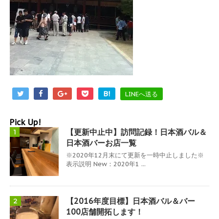
B!
LINEへ送る
Pick Up!
【更新中止中】訪問記録！日本酒バル＆
1
日本酒バーお店一覧
※2020年12月末にて更新を一時中止しました※
表示説明 New：2020年1 ...
【2016年度目標】日本酒バル＆バー
2
100店舗開拓します！