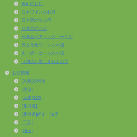
寿司のお店
日本ワインのお店
日本酒のある宿
日本酒のお店
日本酒ペアリングコース店
異文化食ワインのお店
肉・鍋・コースのお店
（閉店）惜しまれるお店
お店情報
[京都]京都市
[佐賀]
[兵庫]姫路
[北海道]
[北海道]網走・知床
[千葉]
[埼玉]