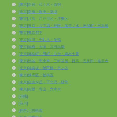
[東京]新宿・代々木・原宿
[東京]新橋・銀座・築地
[東京]月島、江戸川区・江東区
[東京]東京・八丁堀・神田・御茶ノ水・神保町・日本橋
[東京]東京都下
[東京]根津・千駄木・巣鴨
[東京]池袋・大塚・高田馬場
[東京]浜松町・田町・白金・麻布十番
[東京]渋谷・恵比寿・三軒茶屋・目黒・五反田・祐天寺
[東京]神楽坂・飯田橋・市ヶ谷
[東京]練馬区・板橋区
[東京]自由が丘・下北沢・経堂
[東京]赤坂・青山・六本木
[沖縄]
[石川]
[神奈川]川崎市