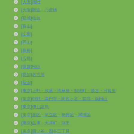
[大阪]梅田
[大阪]難波・心斎橋
[宮城]仙台
[富山]
[山梨]
[岡山]
[島根]
[広島]
[愛媛]松山
[愛知]名古屋
[新潟]
[東京]上野・浅草・浅草橋・御徒町・鶯谷・日暮里
[東京]中野・高円寺・阿佐ヶ谷・荻窪・浜田山
[東京]伊豆諸島
[東京]北区・足立区・葛飾区・墨田区
[東京]品川・大井町・蒲田
[東京]四ツ谷・四谷三丁目