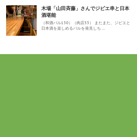
木場「山田斉藤」さんでジビエ串と日本
酒堪能
（和酒バル130）（肉店33） またまた、ジビエと
日本酒を楽しめるバルを発見しち ...