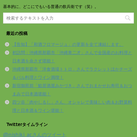
基本的に、どこにでもいる普通の飲兵衛です（笑）。
最近の投稿
【告知】「和酒フロマージュ」の更新を全て凍結します。
初訪問：沖縄県那覇市「沖縄青二才」さんで全国産のお料理と
日本酒を余さず堪能！
沖縄県那覇市「洋食酒場トトロ」さんでラクレットほかチーズ
＆バル料理とワイン満喫！
新宿御苑前「鮨居酒屋みかづき」さんでおまかせお寿司＆おつ
まみで日本酒堪能！
四ツ谷「肉やしるし」さん、オシャレで美味しい肉＆お野菜料
理と日本酒＆ワイン堪能！
Twitterタイムライン
@nishiki_acさんのツイート