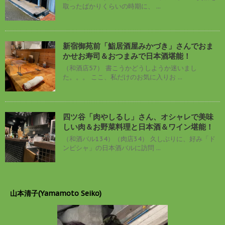
取ったばかりくらいの時期に、 ...
新宿御苑前「鮨居酒屋みかづき」さんでおま
かせお寿司＆おつまみで日本酒堪能！
（和酒店57） 書こうかどうしようか迷いまし
た。。。 ここ、私だけのお気に入りお ...
四ツ谷「肉やしるし」さん、オシャレで美味
しい肉＆お野菜料理と日本酒＆ワイン堪能！
（和酒バル134）（肉店34） 久しぶりに、好み「ド
ンピシャ」の日本酒バルに訪問 ...
山本清子(Yamamoto Seiko)