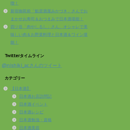
喫！
新宿御苑前「鮨居酒屋みかづき」さんでお
まかせお寿司＆おつまみで日本酒堪能！
四ツ谷「肉やしるし」さん、オシャレで美
味しい肉＆お野菜料理と日本酒＆ワイン堪
能！
Twitterタイムライン
@nishiki_acさんのツイート
カテゴリー
【日本酒】
日本酒お店訪問記
日本酒イベント
日本酒レシピ
日本酒勉強・資格
日本酒美容