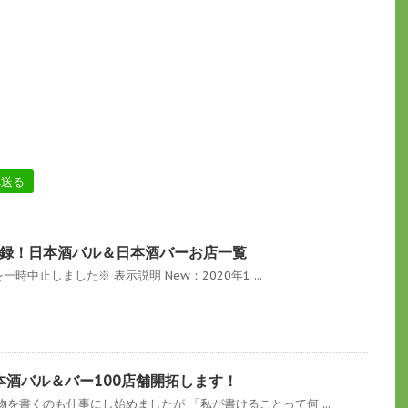
へ送る
録！日本酒バル＆日本酒バーお店一覧
一時中止しました※ 表示説明 New：2020年1 ...
本酒バル＆バー100店舗開拓します！
を書くのも仕事にし始めましたが 「私が書けることって何 ...