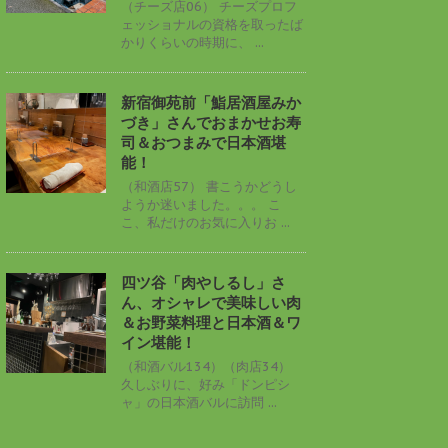
（チーズ店06） チーズプロフ
ェッショナルの資格を取ったば
かりくらいの時期に、 ...
新宿御苑前「鮨居酒屋みか
づき」さんでおまかせお寿
司＆おつまみで日本酒堪
能！
（和酒店57） 書こうかどうし
ようか迷いました。。。 こ
こ、私だけのお気に入りお ...
四ツ谷「肉やしるし」さ
ん、オシャレで美味しい肉
＆お野菜料理と日本酒＆ワ
イン堪能！
（和酒バル134）（肉店34）
久しぶりに、好み「ドンピシ
ャ」の日本酒バルに訪問 ...