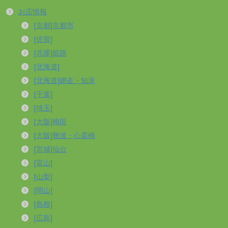
お店情報
[京都]京都市
[佐賀]
[兵庫]姫路
[北海道]
[北海道]網走・知床
[千葉]
[埼玉]
[大阪]梅田
[大阪]難波・心斎橋
[宮城]仙台
[富山]
[山梨]
[岡山]
[島根]
[広島]