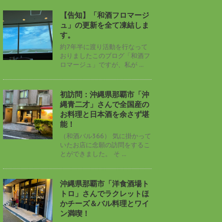
【告知】「和酒フロマージ
ュ」の更新を全て凍結しま
す。
約7年半に渡り活動を行なって
おりましたこのブログ「和酒フ
ロマージュ」ですが、私が ...
初訪問：沖縄県那覇市「沖
縄青二才」さんで全国産の
お料理と日本酒を余さず堪
能！
（和酒バル366） 気に掛かって
いたお店に念願の訪問をするこ
とができました。 そ ...
沖縄県那覇市「洋食酒場ト
トロ」さんでラクレットほ
かチーズ＆バル料理とワイ
ン満喫！