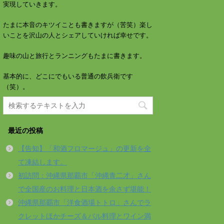
実現していきます。
たまに本音のキツイことも書きますが（苦笑）楽し
いことを沢山の人とシェアしていければ幸せです。
趣味の山と旅行とランニングもたまに書きます。
基本的に、どこにでもいる普通の飲兵衛です
（笑）。
最近の投稿
【告知】「和酒フロマージュ」の更新を全
て凍結します。
初訪問：沖縄県那覇市「沖縄青二才」さん
で全国産のお料理と日本酒を余さず堪能！
沖縄県那覇市「洋食酒場トトロ」さんでラ
クレットほかチーズ＆バル料理とワイン満