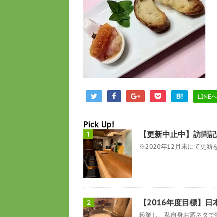
B!
LINE
Pick Up!
【更新中止中】訪問記
1
※2020年12月末にて更新を
【2016年度目標】日
2
起業し、私自身お酒ネタで物