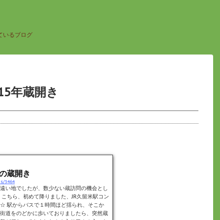
ているブログ
15年蔵開き
春の蔵開き
es/3464
遠い地でしたが、数少ない蔵訪問の機会とし
 こちら、初めて降りました、JR久留米駅コン
☆ 駅からバスで１時間ほど揺られ、そこか
街道をのどかに歩いておりましたら、突然蔵