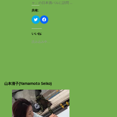
き
し
ャ」の日本酒バルに訪問 ...
ま
い
す
ウ
共有:
)
ィ
ン
ド
ク
F
ウ
リ
a
で
ッ
c
開
ク
e
き
し
b
いいね:
ま
て
o
す
T
o
読み込み中…
)
w
k
i
で
t
共
t
有
e
す
r
る
で
に
共
は
有
ク
(
リ
新
ッ
し
ク
山本清子(Yamamoto Seiko)
い
し
ウ
て
ィ
く
ン
だ
ド
さ
ウ
い
で
(
開
新
き
し
ま
い