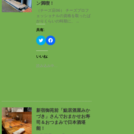
ン
だ
ン満喫！
ド
さ
ウ
い
（チーズ店06） チーズプロフ
で
(
ェッショナルの資格を取ったば
開
新
き
し
かりくらいの時期に、 ...
ま
い
す
ウ
共有:
)
ィ
ン
ド
ク
F
ウ
リ
a
で
ッ
c
開
ク
e
き
し
b
いいね:
ま
て
o
す
T
o
読み込み中…
)
w
k
i
で
t
共
t
有
e
す
r
る
で
に
共
は
有
ク
(
リ
新
ッ
し
ク
新宿御苑前「鮨居酒屋みか
い
し
づき」さんでおまかせお寿
ウ
て
ィ
く
司＆おつまみで日本酒堪
ン
だ
能！
ド
さ
ウ
い