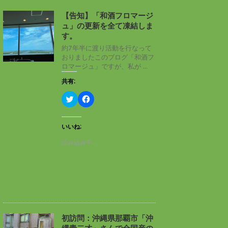
【告知】「和酒フロマージ
ュ」の更新を全て凍結しま
す。
約7年半に渡り活動を行なって
おりましたこのブログ「和酒フ
ロマージュ」ですが、私が ...
共有:
ク
F
リ
a
ッ
c
ク
e
し
b
いいね:
て
o
T
o
読み込み中…
w
k
i
で
t
共
t
有
e
す
r
る
で
に
共
は
有
ク
(
リ
新
ッ
し
ク
初訪問：沖縄県那覇市「沖
い
し