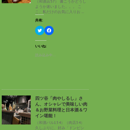
（和酒店57） 書こうかどうし
で
(
ようか迷いました。。。 こ
開
新
き
し
こ、私だけのお気に入りお ...
ま
い
す
ウ
共有:
)
ィ
ン
ド
ク
F
ウ
リ
a
で
ッ
c
開
ク
e
き
し
b
いいね:
ま
て
o
す
T
o
読み込み中…
)
w
k
i
で
t
共
t
有
e
す
r
る
で
に
共
は
有
ク
(
リ
新
ッ
し
ク
四ツ谷「肉やしるし」さ
い
し
ん、オシャレで美味しい肉
ウ
て
ィ
く
＆お野菜料理と日本酒＆ワ
ン
だ
イン堪能！
ド
さ
ウ
い
（和酒バル134）（肉店34）
で
(
久しぶりに、好み「ドンピシ
開
新