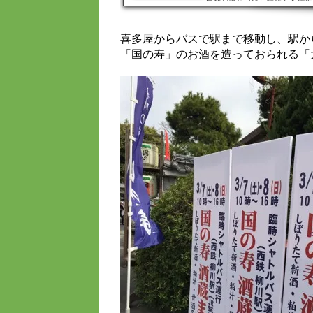
屋敷が現れ（笑）賑やかな雰囲
ところでは、駐車場の車と運転
（笑）。大きな杉玉のもとで、
喜多屋からバスで駅まで移動し、駅か
いないう...
「国の寿」のお酒を造っておられる「