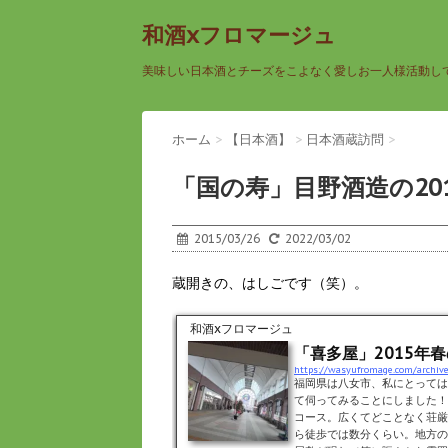
和酒xフロマージュ
美味しい日本酒とチーズをこよなく愛しお一人様活動し
ホーム
>
【日本酒】
>
日本酒蔵訪問
>
「国の寿」目野酒造の20
2015/03/26
2022/03/02
蔵開きの、はしごです（笑）。
和酒xフロマージュ
「喜多屋」2015年
https://wasyufromage.com/archiv
福岡県は八女市、私にとっては
て伺ってみることにしました！
コース。広くてどことなく荘厳
ら徒歩では数分くらい。地方の