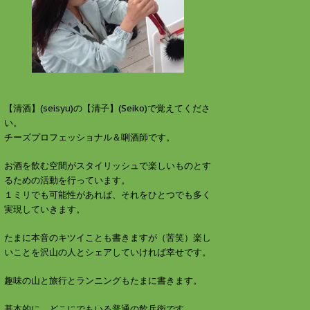
す
ウ
)
ィ
ン
ド
ウ
で
開
き
ま
す
)
【清酒】(seisyu)の【清子】(Seiko)で覚えてくださ
い。
チーズプロフェッショナル＆唎酒師です。
お酒を飲む空間がスタイリッシュで楽しいものとす
るための活動を行っています。
１ミリでも可能性があれば、それをひとつでも多く
実現していきます。
たまに本音のキツイことも書きますが（苦笑）楽し
いことを沢山の人とシェアしていければ幸せです。
趣味の山と旅行とランニングもたまに書きます。
基本的に、どこにでもいる普通の飲兵衛です