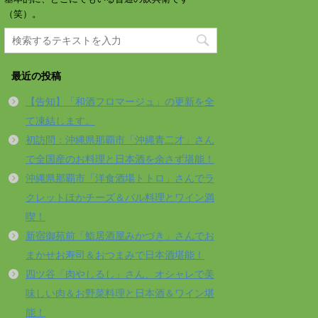
（笑）。
最近の投稿
【告知】「和酒フロマージュ」の更新を全
て凍結します。
初訪問：沖縄県那覇市「沖縄青二才」さん
で全国産のお料理と日本酒を余さず堪能！
沖縄県那覇市「洋食酒場トトロ」さんでラ
クレットほかチーズ＆バル料理とワイン満
喫！
新宿御苑前「鮨居酒屋みかづき」さんでお
まかせお寿司＆おつまみで日本酒堪能！
四ツ谷「肉やしるし」さん、オシャレで美
味しい肉＆お野菜料理と日本酒＆ワイン堪
能！