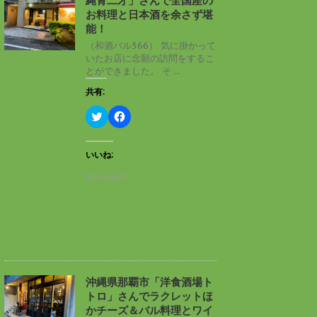
縄青二才」さんで全国産の
ウ
て
ィ
く
お料理と日本酒を余さず堪
ン
だ
能！
ド
さ
ウ
い
（和酒バル366） 気に掛かって
で
(
いたお店に念願の訪問をするこ
開
新
き
し
とができました。 そ ...
ま
い
す
ウ
共有:
)
ィ
ン
ド
ク
F
ウ
リ
a
で
ッ
c
開
ク
e
き
し
b
いいね:
ま
て
o
す
T
o
読み込み中…
)
w
k
i
で
t
共
t
有
e
す
r
る
で
に
共
は
有
ク
(
リ
新
ッ
し
ク
沖縄県那覇市「洋食酒場ト
い
し
トロ」さんでラクレットほ
ウ
て
ィ
く
かチーズ＆バル料理とワイ