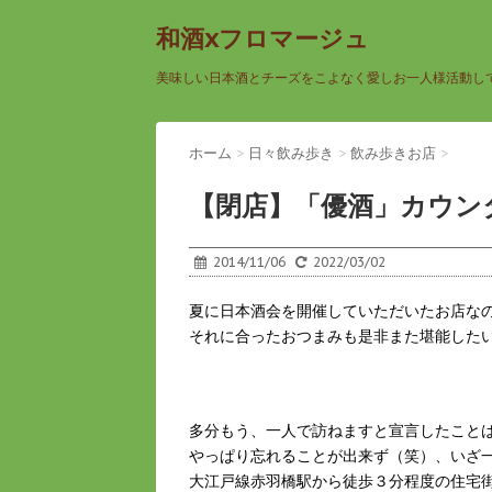
和酒xフロマージュ
美味しい日本酒とチーズをこよなく愛しお一人様活動し
ホーム
>
日々飲み歩き
>
飲み歩きお店
>
【閉店】「優酒」カウン
2014/11/06
2022/03/02
夏に日本酒会を開催していただいたお店な
それに合ったおつまみも是非また堪能した
多分もう、一人で訪ねますと宣言したこと
やっぱり忘れることが出来ず（笑）、いざ
大江戸線赤羽橋駅から徒歩３分程度の住宅