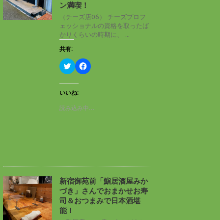
ン
だ
ン満喫！
ド
さ
ウ
い
（チーズ店06） チーズプロフ
で
(
ェッショナルの資格を取ったば
開
新
き
し
かりくらいの時期に、 ...
ま
い
す
ウ
共有:
)
ィ
ン
ド
ク
F
ウ
リ
a
で
ッ
c
開
ク
e
き
し
b
いいね:
ま
て
o
す
T
o
読み込み中…
)
w
k
i
で
t
共
t
有
e
す
r
る
で
に
共
は
有
ク
(
リ
新
ッ
し
ク
新宿御苑前「鮨居酒屋みか
い
し
づき」さんでおまかせお寿
ウ
て
ィ
く
司＆おつまみで日本酒堪
ン
だ
能！
ド
さ
ウ
い