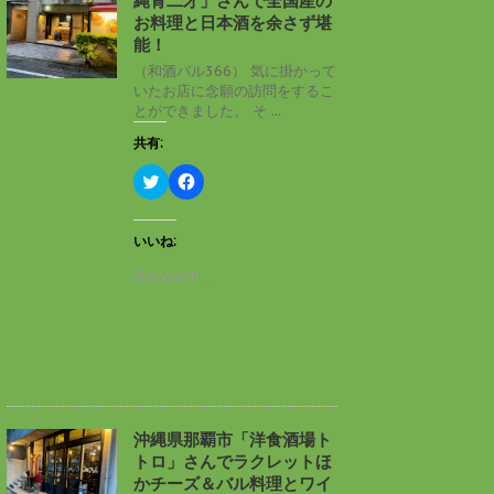
縄青二才」さんで全国産の
ウ
て
ィ
く
お料理と日本酒を余さず堪
ン
だ
能！
ド
さ
ウ
い
（和酒バル366） 気に掛かって
で
(
いたお店に念願の訪問をするこ
開
新
き
し
とができました。 そ ...
ま
い
す
ウ
共有:
)
ィ
ン
ド
ク
F
ウ
リ
a
で
ッ
c
開
ク
e
き
し
b
いいね:
ま
て
o
す
T
o
読み込み中…
)
w
k
i
で
t
共
t
有
e
す
r
る
で
に
共
は
有
ク
(
リ
新
ッ
し
ク
沖縄県那覇市「洋食酒場ト
い
し
トロ」さんでラクレットほ
ウ
て
ィ
く
かチーズ＆バル料理とワイ