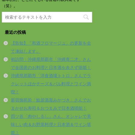
（笑）。
最近の投稿
【告知】「和酒フロマージュ」の更新を全
て凍結します。
初訪問：沖縄県那覇市「沖縄青二才」さん
で全国産のお料理と日本酒を余さず堪能！
沖縄県那覇市「洋食酒場トトロ」さんでラ
クレットほかチーズ＆バル料理とワイン満
喫！
新宿御苑前「鮨居酒屋みかづき」さんでお
まかせお寿司＆おつまみで日本酒堪能！
四ツ谷「肉やしるし」さん、オシャレで美
味しい肉＆お野菜料理と日本酒＆ワイン堪
能！