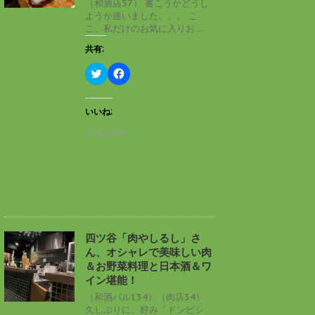
（和酒店57） 書こうかどうし
で
(
ようか迷いました。。。 こ
開
新
き
し
こ、私だけのお気に入りお ...
ま
い
す
ウ
共有:
)
ィ
ン
ド
ク
F
ウ
リ
a
で
ッ
c
開
ク
e
き
し
b
いいね:
ま
て
o
す
T
o
読み込み中…
)
w
k
i
で
t
共
t
有
e
す
r
る
で
に
共
は
有
ク
(
リ
新
ッ
し
ク
四ツ谷「肉やしるし」さ
い
し
ん、オシャレで美味しい肉
ウ
て
ィ
く
＆お野菜料理と日本酒＆ワ
ン
だ
イン堪能！
ド
さ
ウ
い
（和酒バル134）（肉店34）
で
(
久しぶりに、好み「ドンピシ
開
新