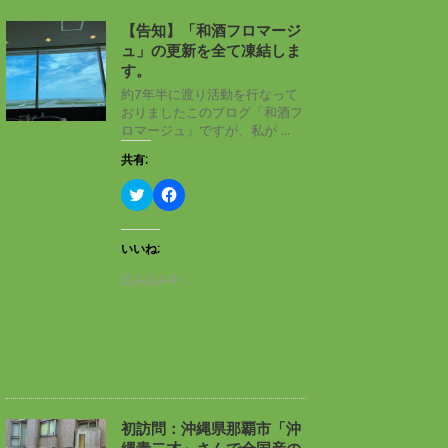
【告知】「和酒フロマージ
ュ」の更新を全て凍結しま
す。
約7年半に渡り活動を行なって
おりましたこのブログ「和酒フ
ロマージュ」ですが、私が ...
共有:
ク
F
リ
a
ッ
c
ク
e
し
b
いいね:
て
o
T
o
読み込み中…
w
k
i
で
t
共
t
有
e
す
r
る
で
に
共
は
有
ク
(
リ
新
ッ
し
ク
初訪問：沖縄県那覇市「沖
い
し