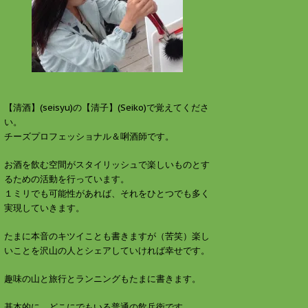
す
ウ
)
ィ
ン
ド
ウ
で
開
き
ま
す
)
【清酒】(seisyu)の【清子】(Seiko)で覚えてくださ
い。
チーズプロフェッショナル＆唎酒師です。
お酒を飲む空間がスタイリッシュで楽しいものとす
るための活動を行っています。
１ミリでも可能性があれば、それをひとつでも多く
実現していきます。
たまに本音のキツイことも書きますが（苦笑）楽し
いことを沢山の人とシェアしていければ幸せです。
趣味の山と旅行とランニングもたまに書きます。
基本的に、どこにでもいる普通の飲兵衛です