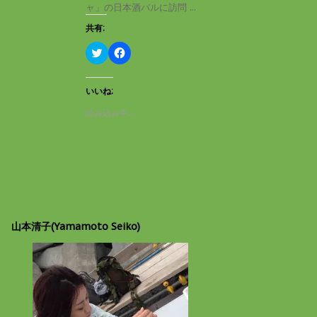
き
し
ャ」の日本酒バルに訪問 ...
ま
い
す
ウ
共有:
)
ィ
ン
ド
ク
F
ウ
リ
a
で
ッ
c
開
ク
e
き
し
b
いいね:
ま
て
o
す
T
o
読み込み中…
)
w
k
i
で
t
共
t
有
e
す
r
る
で
に
共
は
有
ク
(
リ
新
ッ
し
ク
山本清子(Yamamoto Seiko)
い
し
ウ
て
ィ
く
ン
だ
ド
さ
ウ
い
で
(
開
新
き
し
ま
い