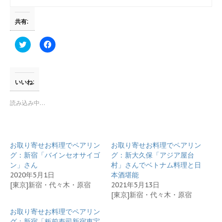
共有:
ク
F
リ
a
ッ
c
ク
e
し
b
て
o
T
o
いいね:
w
k
i
で
t
共
読み込み中…
t
有
e
す
r
る
で
に
共
は
有
ク
お取り寄せお料理でペアリン
お取り寄せお料理でペアリン
(
リ
新
ッ
グ：新宿「バインセオサイゴ
グ：新大久保「アジア屋台
し
ク
ン」さん
村」さんでベトナム料理と日
い
し
ウ
て
2020年5月1日
本酒堪能
ィ
く
[東京]新宿・代々木・原宿
2021年5月13日
ン
だ
ド
さ
[東京]新宿・代々木・原宿
ウ
い
で
(
開
新
お取り寄せお料理でペアリン
き
し
グ：新宿「板前寿司新宿東宝