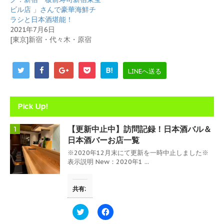
ま
い
す
ウ
ビル店 」さんで豪華海鮮チ
)
ィ
ラシと日本酒堪能！
ン
ド
2021年7月6日
ウ
[東京]新宿・代々木・原宿
で
開
き
ま
す
B!
LINEへ送る
)
Pick Up!
【更新中止中】訪問記録！日本酒バル＆
1
日本酒バーお店一覧
※2020年12月末にて更新を一時中止しました※
表示説明 New：2020年1 ...
共有:
ク
F
リ
a
ッ
c