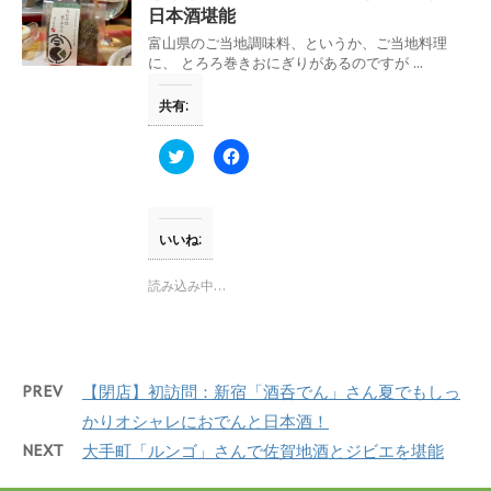
い
し
日本酒堪能
ウ
て
ィ
く
富山県のご当地調味料、というか、ご当地料理
ン
だ
ド
さ
に、 とろろ巻きおにぎりがあるのですが ...
ウ
い
で
(
開
新
共有:
き
し
ま
い
す
ウ
ク
F
)
ィ
リ
a
ン
ッ
c
ド
ク
e
ウ
し
b
で
て
o
開
T
o
いいね:
き
w
k
ま
i
で
す
t
共
読み込み中…
)
t
有
e
す
r
る
で
に
共
は
有
ク
(
リ
PREV
【閉店】初訪問：新宿「酒呑でん」さん夏でもしっ
新
ッ
し
ク
かりオシャレにおでんと日本酒！
い
し
ウ
て
NEXT
大手町「ルンゴ」さんで佐賀地酒とジビエを堪能
ィ
く
ン
だ
ド
さ