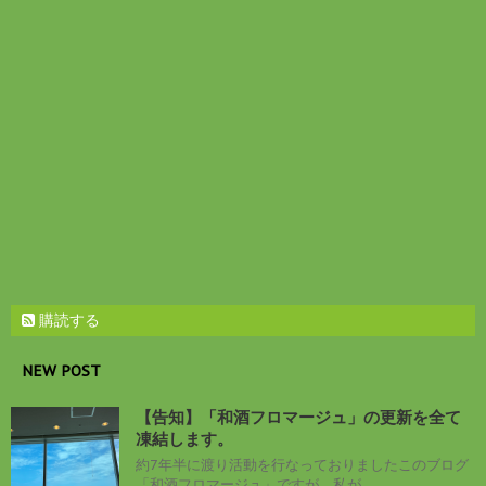
ウ
い
で
(
開
新
き
し
ま
い
す
ウ
)
ィ
ン
ド
ウ
で
開
き
ま
す
)
購読する
NEW POST
【告知】「和酒フロマージュ」の更新を全て
凍結します。
約7年半に渡り活動を行なっておりましたこのブログ
「和酒フロマージュ」ですが、私が ...