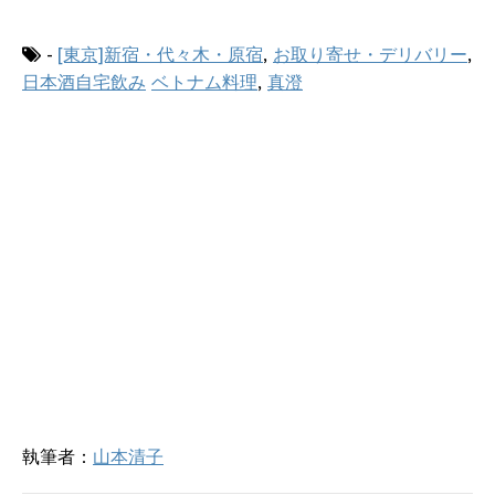
で
に
共
は
有
ク
(
リ
-
[東京]新宿・代々木・原宿
,
お取り寄せ・デリバリー
,
新
ッ
し
ク
日本酒自宅飲み
ベトナム料理
,
真澄
い
し
ウ
て
ィ
く
ン
だ
ド
さ
ウ
い
で
(
開
新
き
し
ま
い
す
ウ
)
ィ
ン
ド
ウ
で
開
き
ま
す
)
執筆者：
山本清子