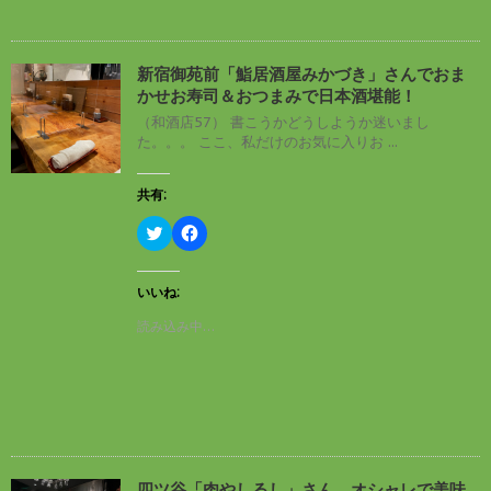
で
に
す
共
は
)
有
ク
(
リ
新
ッ
し
ク
新宿御苑前「鮨居酒屋みかづき」さんでおま
い
し
かせお寿司＆おつまみで日本酒堪能！
ウ
て
ィ
く
（和酒店57） 書こうかどうしようか迷いまし
ン
だ
た。。。 ここ、私だけのお気に入りお ...
ド
さ
ウ
い
で
(
開
新
共有:
き
し
ま
い
す
ウ
ク
F
)
ィ
リ
a
ン
ッ
c
ド
ク
e
ウ
し
b
いいね:
で
て
o
開
T
o
読み込み中…
き
w
k
ま
i
で
す
t
共
)
t
有
e
す
r
る
で
に
共
は
有
ク
(
リ
新
ッ
し
ク
四ツ谷「肉やしるし」さん、オシャレで美味