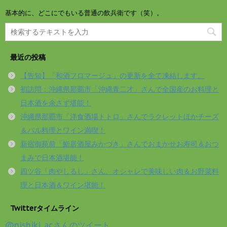
基本的に、どこにでもいる普通の飲兵衛です（笑）。
最近の投稿
【告知】「和酒フロマージュ」の更新を全て凍結します。
初訪問：沖縄県那覇市「沖縄青二才」さんで全国産のお料理と
日本酒を余さず堪能！
沖縄県那覇市「洋食酒場トトロ」さんでラクレットほかチーズ
＆バル料理とワイン満喫！
新宿御苑前「鮨居酒屋みかづき」さんでおまかせお寿司＆おつ
まみで日本酒堪能！
四ツ谷「肉やしるし」さん、オシャレで美味しい肉＆お野菜料
理と日本酒＆ワイン堪能！
Twitterタイムライン
@nishiki_acさんのツイート