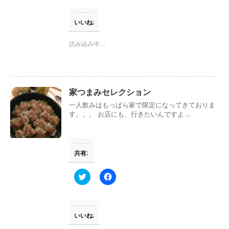
ク
e
し
b
て
o
T
o
いいね:
w
k
i
で
t
共
読み込み中…
t
有
e
す
r
る
で
に
共
は
有
ク
(
リ
家つまみセレクション
新
ッ
し
ク
一人飲みはもっぱら家で限定になってきておりま
い
し
す。。。 お店にも、行きたいんですよ ...
ウ
て
ィ
く
ン
だ
ド
さ
ウ
い
で
(
共有:
開
新
き
し
ま
い
す
ウ
ク
F
)
ィ
リ
a
ン
ッ
c
ド
ク
e
ウ
し
b
で
て
o
開
T
o
いいね:
き
w
k
ま
i
で