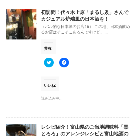
共
は
有
ク
(
リ
初訪問！代々木上原「まるしゑ」さんで
新
ッ
し
ク
カジュアル炉端風の日本酒を！
い
し
ウ
て
（バル的な日本酒のお店26） この地、日本酒飲め
ィ
く
るお店はそこそこあるんですけど、 ...
ン
だ
ド
さ
ウ
い
で
(
共有:
開
新
き
し
ま
い
す
ウ
ク
F
)
ィ
リ
a
ン
ッ
c
ド
ク
e
ウ
し
b
で
て
o
開
T
o
いいね:
き
w
k
ま
i
で
す
t
共
読み込み中…
)
t
有
e
す
r
る
で
に
共
は
有
ク
(
リ
レシピ紹介！富山県のご当地調味料「黒
新
ッ
し
ク
とろろ」のアレンジレシピと富山地酒の