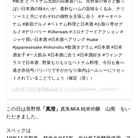
#眞澄 と ベトナム北部の自家製ハム . 生野菜の青さと酸っ
ぱい日本酒の味わいが、素朴なハムの旨味をくるみ、チリ
ソースと共にそれぞれの個性を主張し合う . #チャオベト
ナム #新宿グルメ #ベトナム料理と日本酒 #お取り寄せグ
ルメ #デリバリー #Ubereats #コロナフードアクション #
ジャケ買い日本酒 #日本酒ペアリング #sake
#japanesesake #nihonshu #飲酒タグラム #日本酒 #日本
酒女子 #一人飲み #日本酒に合う #日本酒好き #ワイング
ラスで日本酒 . 野菜もりもりなベトナム料理、今日も食べ
過ぎ赤信号バリバリですがかなり体内はヘルシーにリセッ
トされていることでしょう（確定（笑））
山本清子@日本酒飲み歩きライター
(@seiko_icount)がシェアした投稿 -
この日は長野県
「真澄」
真朱AKA 純米吟醸 山廃 をい
ただきました。
スペックは
19年11月製造、精米歩合55%、自社株7号酵母使用、ア