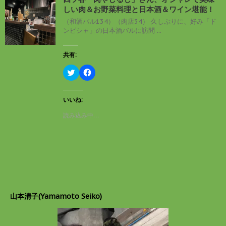
い
し
しい肉＆お野菜料理と日本酒＆ワイン堪能！
ウ
て
ィ
く
（和酒バル134）（肉店34） 久しぶりに、好み「ド
ン
だ
ンピシャ」の日本酒バルに訪問 ...
ド
さ
ウ
い
で
(
開
新
共有:
き
し
ま
い
す
ウ
ク
F
)
ィ
リ
a
ン
ッ
c
ド
ク
e
ウ
し
b
いいね:
で
て
o
開
T
o
読み込み中…
き
w
k
ま
i
で
す
t
共
)
t
有
e
す
r
る
で
に
共
は
有
ク
(
リ
新
ッ
し
ク
山本清子(Yamamoto Seiko)
い
し
ウ
て
ィ
く
ン
だ
ド
さ