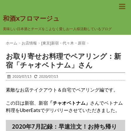
和酒xフロマージュ
美味しい日本酒とチーズをこよなく愛しお一人様活動しているブログ
ホーム
>
お店情報
>
[東京]新宿・代々木・原宿
>
お取り寄せお料理でペアリング：新
宿「チャオベトナム」さん
2020/07/13
2020/07/13
素敵なお店テイクアウト＆自宅でペアリング編です。
この日は新宿、新宿
「チャオベトナム」
さんでベトナム
料理をUberEatsでデリバリーさせていただきました。
2020年7月記録：早速注文！お持ち帰り