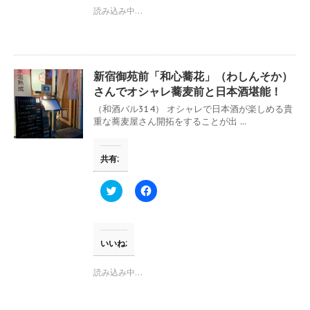
す
t
共
読み込み中…
)
t
有
e
す
r
る
で
に
共
は
有
ク
(
リ
新宿御苑前「和心蕎花」（わしんそか）
新
ッ
し
ク
さんでオシャレ蕎麦前と日本酒堪能！
い
し
ウ
て
（和酒バル314） オシャレで日本酒が楽しめる貴
ィ
く
重な蕎麦屋さん開拓をすることが出 ...
ン
だ
ド
さ
ウ
い
で
(
共有:
開
新
き
し
ま
い
す
ウ
ク
F
)
ィ
リ
a
ン
ッ
c
ド
ク
e
ウ
し
b
で
て
o
開
T
o
いいね:
き
w
k
ま
i
で
す
t
共
読み込み中…
)
t
有
e
す
r
る
で
に