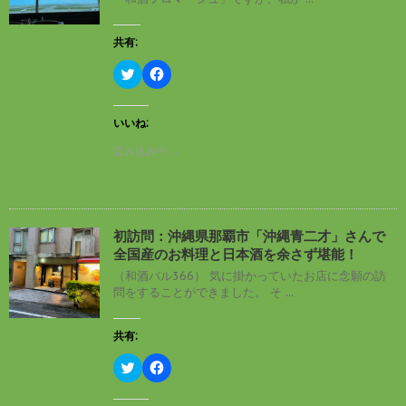
共有:
ク
F
リ
a
ッ
c
ク
e
し
b
いいね:
て
o
T
o
読み込み中…
w
k
i
で
t
共
t
有
e
す
r
る
で
に
初訪問：沖縄県那覇市「沖縄青二才」さんで
共
は
有
ク
全国産のお料理と日本酒を余さず堪能！
(
リ
新
ッ
（和酒バル366） 気に掛かっていたお店に念願の訪
し
ク
問をすることができました。 そ ...
い
し
ウ
て
ィ
く
ン
だ
共有:
ド
さ
ウ
い
ク
F
で
(
リ
a
開
新
ッ
c
き
し
ク
e
ま
い