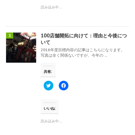
ま
i
で
す
t
共
読み込み中…
)
t
有
e
す
r
る
で
に
共
は
有
ク
(
リ
100店舗開拓に向けて：理由と今後につ
3
新
ッ
し
ク
いて
い
し
ウ
て
2016年度目標内容の記事はこちらになります。
ィ
く
写真は全く関係ないですが、今年の ...
ン
だ
ド
さ
ウ
い
で
(
共有:
開
新
き
し
ま
い
す
ウ
ク
F
)
ィ
リ
a
ン
ッ
c
ド
ク
e
ウ
し
b
で
て
o
開
T
o
いいね:
き
w
k
ま
i
で
す
t
共
読み込み中…
)
t
有
e
す
r
る