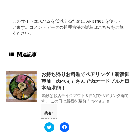
このサイトはスパムを低減するために Akismet を使って
います。
コメントデータの処理方法の詳細はこちらをご覧
ください
。
関連記事
お持ち帰りお料理でペアリング！新宿御
苑前「肉べぇ」さんで肉オードブルと日
本酒堪能！
素敵なお店テイクアウト＆自宅でペアリング編で
す。 この日は新宿御苑前「肉べぇ」さ ...
共有:
ク
F
リ
a
ッ
c