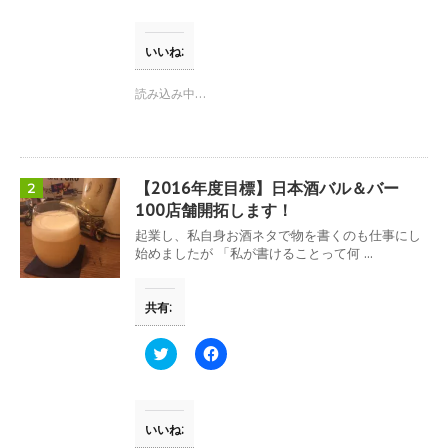
ク
e
し
b
て
o
T
o
いいね:
w
k
i
で
t
共
読み込み中…
t
有
e
す
r
る
で
に
共
は
有
ク
(
リ
【2016年度目標】日本酒バル＆バー
2
新
ッ
し
ク
100店舗開拓します！
い
し
ウ
て
起業し、私自身お酒ネタで物を書くのも仕事にし
ィ
く
始めましたが 「私が書けることって何 ...
ン
だ
ド
さ
ウ
い
で
(
共有:
開
新
き
し
ま
い
す
ウ
ク
F
)
ィ
リ
a
ン
ッ
c
ド
ク
e
ウ
し
b
で
て
o
開
T
o
いいね:
き
w
k