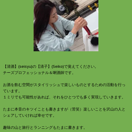
ウ
い
で
(
開
新
き
し
ま
い
す
ウ
)
ィ
ン
ド
ウ
で
開
き
ま
す
)
【清酒】(seisyu)の【清子】(Seiko)で覚えてください。
チーズプロフェッショナル＆唎酒師です。
お酒を飲む空間がスタイリッシュで楽しいものとするための活動を行っ
ています。
１ミリでも可能性があれば、それをひとつでも多く実現していきます。
たまに本音のキツイことも書きますが（苦笑）楽しいことを沢山の人と
シェアしていければ幸せです。
趣味の山と旅行とランニングもたまに書きます。