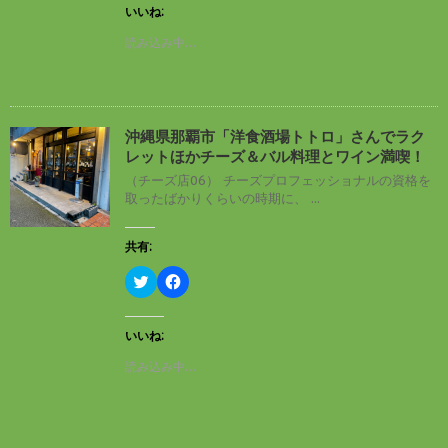
し
b
す
ウ
いいね:
て
o
)
ィ
T
o
ン
読み込み中…
w
k
ド
i
で
ウ
t
共
で
t
有
開
e
す
き
r
る
ま
で
に
す
沖縄県那覇市「洋食酒場トトロ」さんでラク
共
は
)
有
ク
レットほかチーズ＆バル料理とワイン満喫！
(
リ
新
ッ
（チーズ店06） チーズプロフェッショナルの資格を
し
ク
取ったばかりくらいの時期に、 ...
い
し
ウ
て
ィ
く
ン
だ
共有:
ド
さ
ウ
い
ク
F
で
(
リ
a
開
新
ッ
c
き
し
ク
e
ま
い
し
b
す
ウ
いいね:
て
o
)
ィ
T
o
ン
読み込み中…
w
k
ド
i
で
ウ
t
共
で
t
有
開
e
す
き
r
る
ま